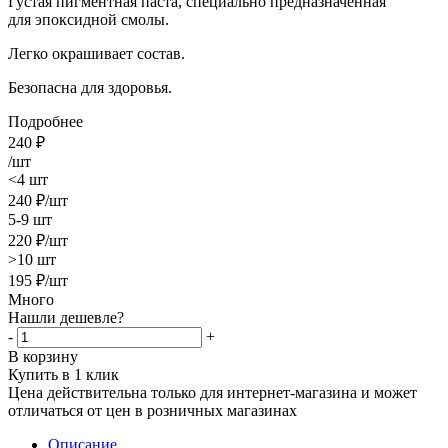
Густая пигментная паста, специально предназначенная
для эпоксидной смолы.
Легко окрашивает состав.
Безопасна для здоровья.
Подробнее
240
₽
/шт
<4 шт
240
₽
/шт
5-9 шт
220
₽
/шт
>10 шт
195
₽
/шт
Много
Нашли дешевле?
-
+
В корзину
Купить в 1 клик
Цена действительна только для интернет-магазина и может
отличаться от цен в розничных магазинах
Описание