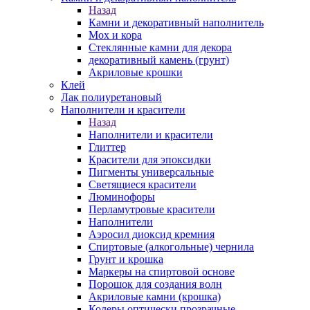
Назад
Камни и декоративный наполнитель
Мох и кора
Стеклянные камни для декора
декоративный камень (грунт)
Акриловые крошки
Клей
Лак полиуретановый
Наполнители и красители
Назад
Наполнители и красители
Глиттер
Красители для эпоксидки
Пигменты универсальные
Светящиеся красители
Люминофоры
Перламутровые красители
Наполнители
Аэросил диоксид кремния
Спиртовые (алкогольные) чернила
Грунт и крошка
Маркеры на спиртовой основе
Порошок для создания волн
Акриловые камни (крошка)
Колеры оптически прозрачные