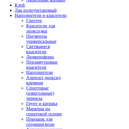
Клей
Лак полиуретановый
Наполнители и красители
Глиттер
Красители для
эпоксидки
Пигменты
универсальные
Светящиеся
красители
Люминофоры
Перламутровые
красители
Наполнители
Аэросил диоксид
кремния
Спиртовые
(алкогольные)
чернила
Грунт и крошка
Маркеры на
спиртовой основе
Порошок для
создания волн