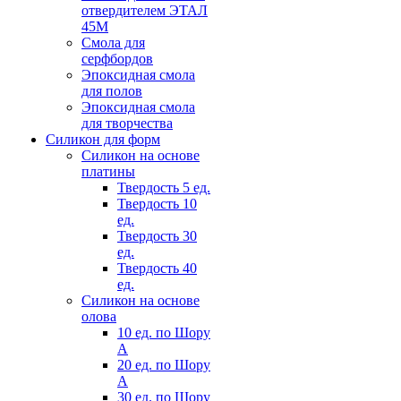
отвердителем ЭТАЛ
45М
Смола для
серфбордов
Эпоксидная смола
для полов
Эпоксидная смола
для творчества
Силикон для форм
Силикон на основе
платины
Твердость 5 ед.
Твердость 10
ед.
Твердость 30
ед.
Твердость 40
ед.
Силикон на основе
олова
10 ед. по Шору
А
20 ед. по Шору
А
30 ед. по Шору