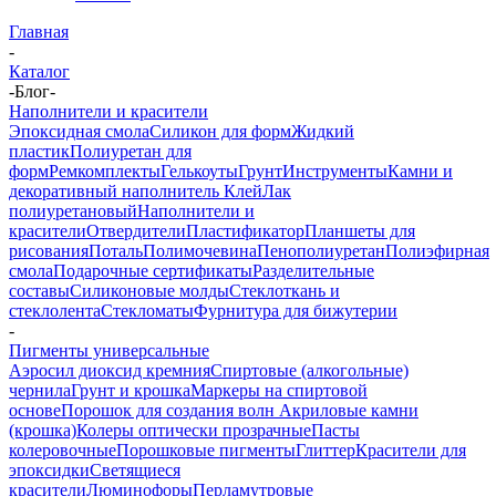
Главная
-
Каталог
-
Блог
-
Наполнители и красители
Эпоксидная смола
Силикон для форм
Жидкий
пластик
Полиуретан для
форм
Ремкомплекты
Гелькоуты
Грунт
Инструменты
Камни и
декоративный наполнитель
Клей
Лак
полиуретановый
Наполнители и
красители
Отвердители
Пластификатор
Планшеты для
рисования
Поталь
Полимочевина
Пенополиуретан
Полиэфирная
смола
Подарочные сертификаты
Разделительные
составы
Силиконовые молды
Стеклоткань и
стеклолента
Стекломаты
Фурнитура для бижутерии
-
Пигменты универсальные
Аэросил диоксид кремния
Спиртовые (алкогольные)
чернила
Грунт и крошка
Маркеры на спиртовой
основе
Порошок для создания волн
Акриловые камни
(крошка)
Колеры оптически прозрачные
Пасты
колеровочные
Порошковые пигменты
Глиттер
Красители для
эпоксидки
Светящиеся
красители
Люминофоры
Перламутровые