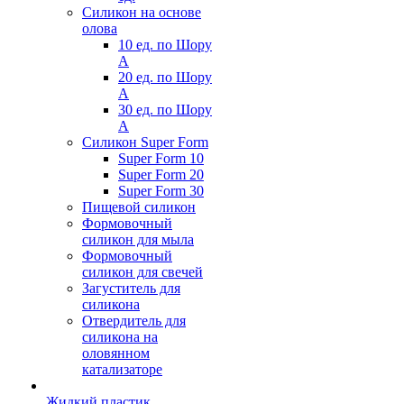
Силикон на основе
олова
10 ед. по Шору
А
20 ед. по Шору
А
30 ед. по Шору
А
Силикон Super Form
Super Form 10
Super Form 20
Super Form 30
Пищевой силикон
Формовочный
силикон для мыла
Формовочный
силикон для свечей
Загуститель для
силикона
Отвердитель для
силикона на
оловянном
катализаторе
Жидкий пластик