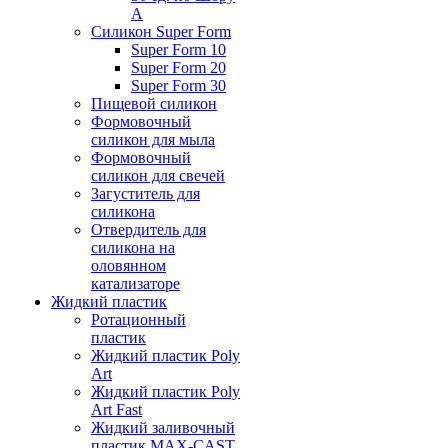
А
Силикон Super Form
Super Form 10
Super Form 20
Super Form 30
Пищевой силикон
Формовочный
силикон для мыла
Формовочный
силикон для свечей
Загуститель для
силикона
Отвердитель для
силикона на
оловянном
катализаторе
Жидкий пластик
Ротационный
пластик
Жидкий пластик Poly
Art
Жидкий пластик Poly
Art Fast
Жидкий заливочный
пластик MAX-CAST