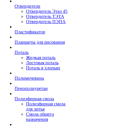
Отвердители
Отвердитель Этал 45
Отвердитель ТЭТА
Отвердитель ПЭПА
Пластификатор
Планшеты для рисования
Поталь
Жидкая поталь
Листовая поталь
Поталь в хлопьях
Полимочевина
Пенополиуретан
Полиэфирная смола
Полиэфирная смола
для литья
Смола общего
назначения