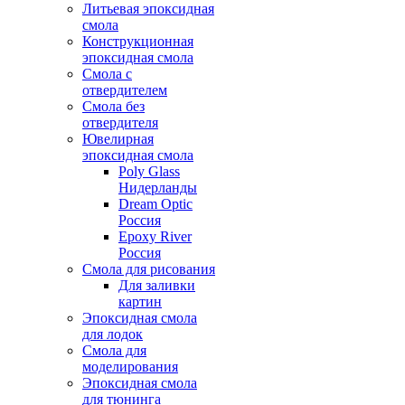
Литьевая эпоксидная
смола
Конструкционная
эпоксидная смола
Смола с
отвердителем
Смола без
отвердителя
Ювелирная
эпоксидная смола
Poly Glass
Нидерланды
Dream Optic
Россия
Epoxy River
Россия
Смола для рисования
Для заливки
картин
Эпоксидная смола
для лодок
Смола для
моделирования
Эпоксидная смола
для тюнинга