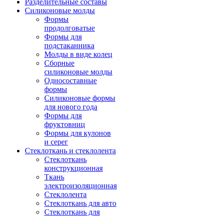
Разделительные составы
Силиконовые молды
Формы
продолговатые
Формы для
подстаканника
Молды в виде колец
Сборные
силиконовые молды
Односоставные
формы
Силиконовые формы
для нового года
Формы для
фруктовниц
Формы для кулонов
и серег
Стеклоткань и стеклолента
Стеклоткань
конструкционная
Ткань
электроизоляционная
Стеклолента
Стеклоткань для авто
Стеклоткань для