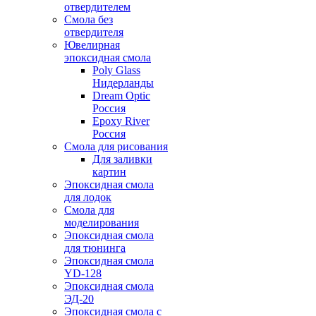
отвердителем
Смола без
отвердителя
Ювелирная
эпоксидная смола
Poly Glass
Нидерланды
Dream Optic
Россия
Epoxy River
Россия
Смола для рисования
Для заливки
картин
Эпоксидная смола
для лодок
Смола для
моделирования
Эпоксидная смола
для тюнинга
Эпоксидная смола
YD-128
Эпоксидная смола
ЭД-20
Эпоксидная смола с