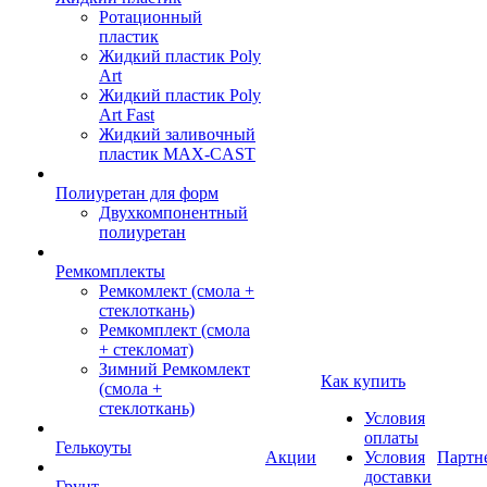
Ротационный
пластик
Жидкий пластик Poly
Art
Жидкий пластик Poly
Art Fast
Жидкий заливочный
пластик MAX-CAST
Полиуретан для форм
Двухкомпонентный
полиуретан
Ремкомплекты
Ремкомлект (смола +
стеклоткань)
Ремкомплект (смола
+ стекломат)
Зимний Ремкомлект
Как купить
(смола +
стеклоткань)
Условия
оплаты
Гелькоуты
Акции
Условия
Партн
доставки
Грунт