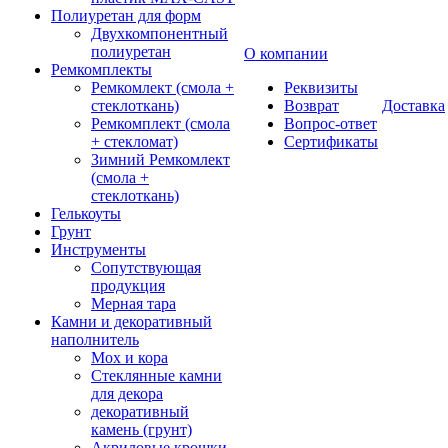
Полиуретан для форм
Двухкомпонентный
полиуретан
О компании
Ремкомплекты
Ремкомлект (смола +
Реквизиты
стеклоткань)
Возврат
Доставка
Ремкомплект (смола
Вопрос-ответ
+ стекломат)
Сертификаты
Зимний Ремкомлект
(смола +
стеклоткань)
Гелькоуты
Грунт
Инструменты
Сопутствующая
продукция
Мерная тара
Камни и декоративный
наполнитель
Мох и кора
Стеклянные камни
для декора
декоративный
камень (грунт)
Акриловые крошки