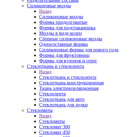
Разделительные составы
Силиконовые молды
Назад
Силиконовые молды
Формы продолговатые
Формы для подстаканника
Молды в виде колец
Сборные силиконовые молды
Односоставные формы
Силиконовые формы для нового года
Формы для фруктовниц
Формы для кулонов и серег
Стеклоткань и стеклолента
Назад
Стеклоткань и стеклолента
Стеклоткань конструкционная
Ткань электроизоляционная
Стеклолента
Стеклоткань для авто
Стеклоткань для лодки
Стекломаты
Назад
Стекломаты
Стекломат 300
Стекломат 450