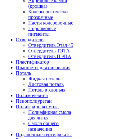
Акриловые камни
(крошка)
Колеры оптически
прозрачные
Пасты колеровочные
Порошковые
пигменты
Отвердители
Отвердитель Этал 45
Отвердитель ТЭТА
Отвердитель ПЭПА
Пластификатор
Планшеты для рисования
Поталь
Жидкая поталь
Листовая поталь
Поталь в хлопьях
Полимочевина
Пенополиуретан
Полиэфирная смола
Полиэфирная смола
для литья
Смола общего
назначения
Подарочные сертификаты