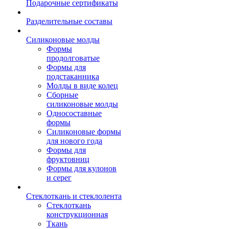
Подарочные сертификаты
Разделительные составы
Силиконовые молды
Формы
продолговатые
Формы для
подстаканника
Молды в виде колец
Сборные
силиконовые молды
Односоставные
формы
Силиконовые формы
для нового года
Формы для
фруктовниц
Формы для кулонов
и серег
Стеклоткань и стеклолента
Стеклоткань
конструкционная
Ткань