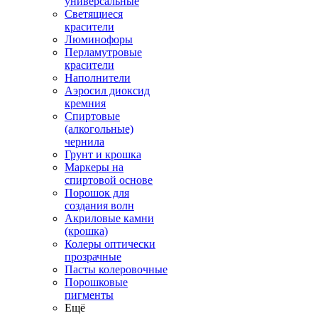
универсальные
Светящиеся
красители
Люминофоры
Перламутровые
красители
Наполнители
Аэросил диоксид
кремния
Спиртовые
(алкогольные)
чернила
Грунт и крошка
Маркеры на
спиртовой основе
Порошок для
создания волн
Акриловые камни
(крошка)
Колеры оптически
прозрачные
Пасты колеровочные
Порошковые
пигменты
Ещё