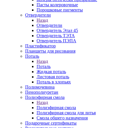
Пасты колеровочные
Порошковые пигменты
Отвердители
Назад
Отвердители
Отвердитель Этал 45
Отвердитель ТЭТА
Отвердитель ПЭПА
Пластификатор
Планшеты для рисования
Поталь
Назад
Поталь
Жидкая поталь
Листовая поталь
Поталь в хлопьях
Полимочевина
Пенополиуретан
Полиэфирная смола
Назад
Полиэфирная смола
Полиэфирная смола для литья
Смола общего назначения
Подарочные сертификаты