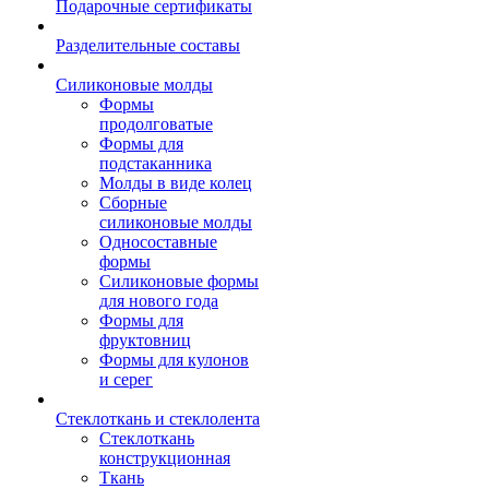
Подарочные сертификаты
Разделительные составы
Силиконовые молды
Формы
продолговатые
Формы для
подстаканника
Молды в виде колец
Сборные
силиконовые молды
Односоставные
формы
Силиконовые формы
для нового года
Формы для
фруктовниц
Формы для кулонов
и серег
Стеклоткань и стеклолента
Стеклоткань
конструкционная
Ткань