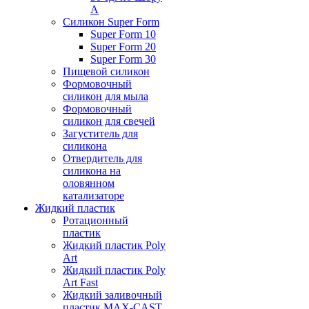
А
Силикон Super Form
Super Form 10
Super Form 20
Super Form 30
Пищевой силикон
Формовочный
силикон для мыла
Формовочный
силикон для свечей
Загуститель для
силикона
Отвердитель для
силикона на
оловянном
катализаторе
Жидкий пластик
Ротационный
пластик
Жидкий пластик Poly
Art
Жидкий пластик Poly
Art Fast
Жидкий заливочный
пластик MAX-CAST