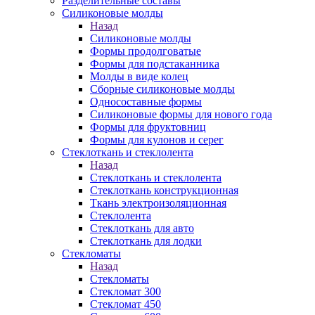
Разделительные составы
Силиконовые молды
Назад
Силиконовые молды
Формы продолговатые
Формы для подстаканника
Молды в виде колец
Сборные силиконовые молды
Односоставные формы
Силиконовые формы для нового года
Формы для фруктовниц
Формы для кулонов и серег
Стеклоткань и стеклолента
Назад
Стеклоткань и стеклолента
Стеклоткань конструкционная
Ткань электроизоляционная
Стеклолента
Стеклоткань для авто
Стеклоткань для лодки
Стекломаты
Назад
Стекломаты
Стекломат 300
Стекломат 450