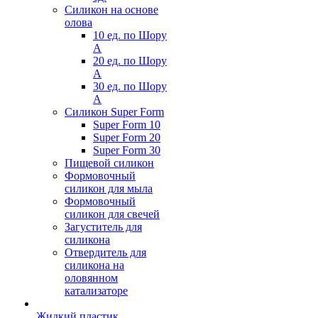
Силикон на основе
олова
10 ед. по Шору
А
20 ед. по Шору
А
30 ед. по Шору
А
Силикон Super Form
Super Form 10
Super Form 20
Super Form 30
Пищевой силикон
Формовочный
силикон для мыла
Формовочный
силикон для свечей
Загуститель для
силикона
Отвердитель для
силикона на
оловянном
катализаторе
Жидкий пластик