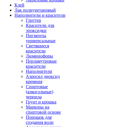
Клей
Лак полиуретановый
Наполнители и красители
Глиттер
Красители для
эпоксидки
Пигменты
универсальные
Светящиеся
красители
Люминофоры
Перламутровые
красители
Наполнители
Аэросил диоксид
кремния
Спиртовые
(алкогольные)
чернила
Грунт и крошка
Маркеры на
спиртовой основе
Порошок для
создания волн