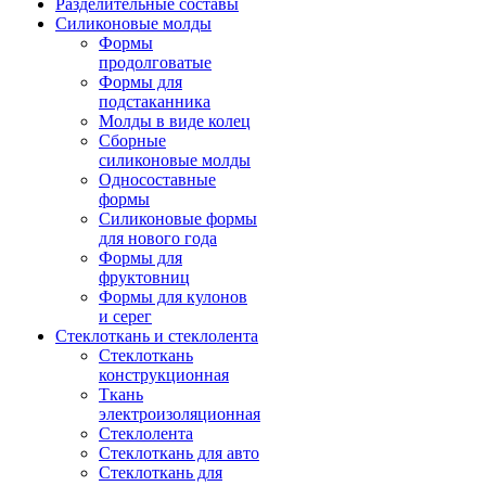
Разделительные составы
Силиконовые молды
Формы
продолговатые
Формы для
подстаканника
Молды в виде колец
Сборные
силиконовые молды
Односоставные
формы
Силиконовые формы
для нового года
Формы для
фруктовниц
Формы для кулонов
и серег
Стеклоткань и стеклолента
Стеклоткань
конструкционная
Ткань
электроизоляционная
Стеклолента
Стеклоткань для авто
Стеклоткань для