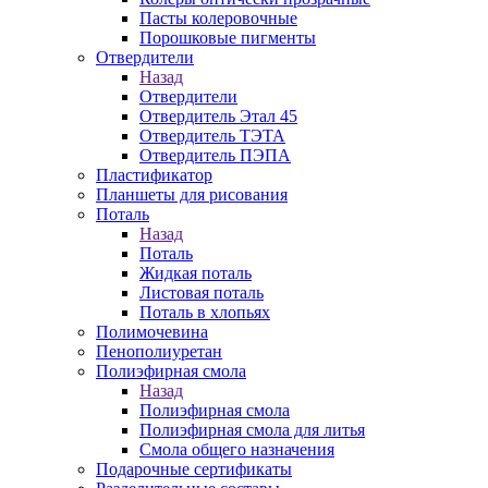
Пасты колеровочные
Порошковые пигменты
Отвердители
Назад
Отвердители
Отвердитель Этал 45
Отвердитель ТЭТА
Отвердитель ПЭПА
Пластификатор
Планшеты для рисования
Поталь
Назад
Поталь
Жидкая поталь
Листовая поталь
Поталь в хлопьях
Полимочевина
Пенополиуретан
Полиэфирная смола
Назад
Полиэфирная смола
Полиэфирная смола для литья
Смола общего назначения
Подарочные сертификаты