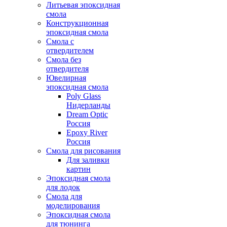
Литьевая эпоксидная
смола
Конструкционная
эпоксидная смола
Смола с
отвердителем
Смола без
отвердителя
Ювелирная
эпоксидная смола
Poly Glass
Нидерланды
Dream Optic
Россия
Epoxy River
Россия
Смола для рисования
Для заливки
картин
Эпоксидная смола
для лодок
Смола для
моделирования
Эпоксидная смола
для тюнинга