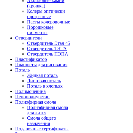
Акриловые камни
(крошка)
Колеры оптически
прозрачные
Пасты колеровочные
Порошковые
пигменты
Отвердители
Отвердитель Этал 45
Отвердитель ТЭТА
Отвердитель ПЭПА
Пластификатор
Планшеты для рисования
Поталь
Жидкая поталь
Листовая поталь
Поталь в хлопьях
Полимочевина
Пенополиуретан
Полиэфирная смола
Полиэфирная смола
для литья
Смола общего
назначения
Подарочные сертификаты