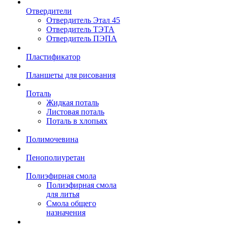
Отвердители
Отвердитель Этал 45
Отвердитель ТЭТА
Отвердитель ПЭПА
Пластификатор
Планшеты для рисования
Поталь
Жидкая поталь
Листовая поталь
Поталь в хлопьях
Полимочевина
Пенополиуретан
Полиэфирная смола
Полиэфирная смола
для литья
Смола общего
назначения