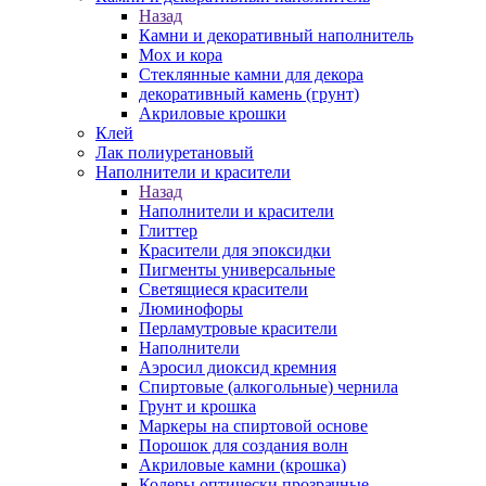
Назад
Камни и декоративный наполнитель
Мох и кора
Стеклянные камни для декора
декоративный камень (грунт)
Акриловые крошки
Клей
Лак полиуретановый
Наполнители и красители
Назад
Наполнители и красители
Глиттер
Красители для эпоксидки
Пигменты универсальные
Светящиеся красители
Люминофоры
Перламутровые красители
Наполнители
Аэросил диоксид кремния
Спиртовые (алкогольные) чернила
Грунт и крошка
Маркеры на спиртовой основе
Порошок для создания волн
Акриловые камни (крошка)
Колеры оптически прозрачные