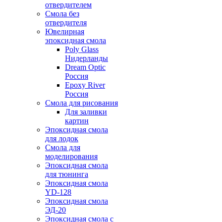
отвердителем
Смола без
отвердителя
Ювелирная
эпоксидная смола
Poly Glass
Нидерланды
Dream Optic
Россия
Epoxy River
Россия
Смола для рисования
Для заливки
картин
Эпоксидная смола
для лодок
Смола для
моделирования
Эпоксидная смола
для тюнинга
Эпоксидная смола
YD-128
Эпоксидная смола
ЭД-20
Эпоксидная смола с