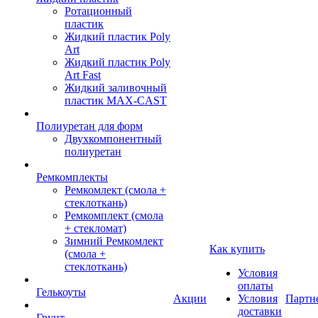
Ротационный
пластик
Жидкий пластик Poly
Art
Жидкий пластик Poly
Art Fast
Жидкий заливочный
пластик MAX-CAST
Полиуретан для форм
Двухкомпонентный
полиуретан
Ремкомплекты
Ремкомлект (смола +
стеклоткань)
Ремкомплект (смола
+ стекломат)
Зимний Ремкомлект
Как купить
(смола +
стеклоткань)
Условия
оплаты
Гелькоуты
Акции
Условия
Партн
доставки
Грунт