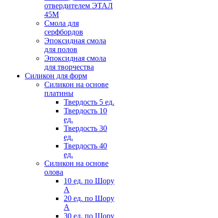
отвердителем ЭТАЛ
45М
Смола для
серфбордов
Эпоксидная смола
для полов
Эпоксидная смола
для творчества
Силикон для форм
Силикон на основе
платины
Твердость 5 ед.
Твердость 10
ед.
Твердость 30
ед.
Твердость 40
ед.
Силикон на основе
олова
10 ед. по Шору
А
20 ед. по Шору
А
30 ед. по Шору