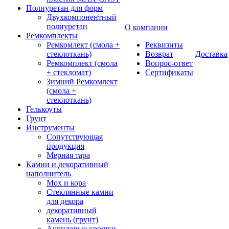
Полиуретан для форм
Двухкомпонентный
полиуретан
О компании
Ремкомплекты
Ремкомлект (смола +
Реквизиты
стеклоткань)
Возврат
Доставка
Ремкомплект (смола
Вопрос-ответ
+ стекломат)
Сертификаты
Зимний Ремкомлект
(смола +
стеклоткань)
Гелькоуты
Грунт
Инструменты
Сопутствующая
продукция
Мерная тара
Камни и декоративный
наполнитель
Мох и кора
Стеклянные камни
для декора
декоративный
камень (грунт)
Акриловые крошки