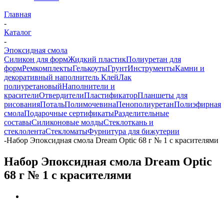
Главная
-
Каталог
-
Эпоксидная смола
Силикон для форм
Жидкий пластик
Полиуретан для
форм
Ремкомплекты
Гелькоуты
Грунт
Инструменты
Камни и
декоративный наполнитель
Клей
Лак
полиуретановый
Наполнители и
красители
Отвердители
Пластификатор
Планшеты для
рисования
Поталь
Полимочевина
Пенополиуретан
Полиэфирная
смола
Подарочные сертификаты
Разделительные
составы
Силиконовые молды
Стеклоткань и
стеклолента
Стекломаты
Фурнитура для бижутерии
-
Набор Эпоксидная смола Dream Optic 68 г № 1 с красителями
Набор Эпоксидная смола Dream Optic
68 г № 1 с красителями