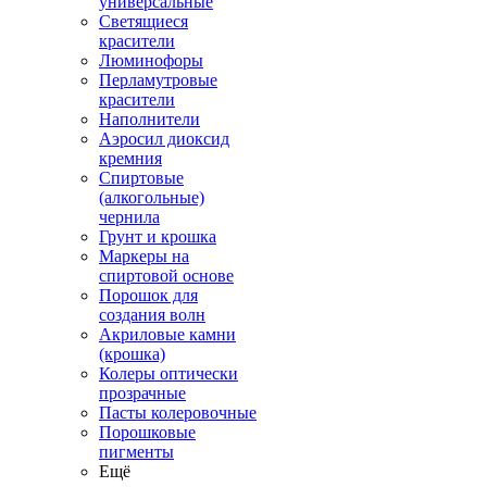
универсальные
Светящиеся
красители
Люминофоры
Перламутровые
красители
Наполнители
Аэросил диоксид
кремния
Спиртовые
(алкогольные)
чернила
Грунт и крошка
Маркеры на
спиртовой основе
Порошок для
создания волн
Акриловые камни
(крошка)
Колеры оптически
прозрачные
Пасты колеровочные
Порошковые
пигменты
Ещё