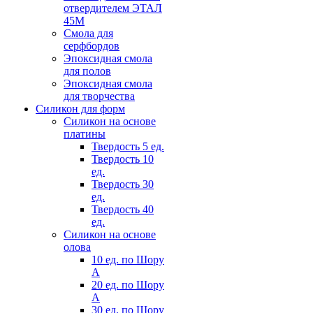
отвердителем ЭТАЛ
45М
Смола для
серфбордов
Эпоксидная смола
для полов
Эпоксидная смола
для творчества
Силикон для форм
Силикон на основе
платины
Твердость 5 ед.
Твердость 10
ед.
Твердость 30
ед.
Твердость 40
ед.
Силикон на основе
олова
10 ед. по Шору
А
20 ед. по Шору
А
30 ед. по Шору