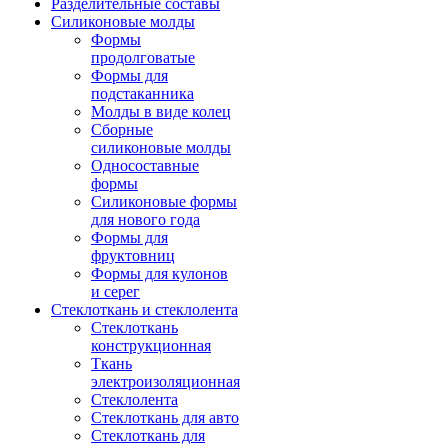
Разделительные составы
Силиконовые молды
Формы
продолговатые
Формы для
подстаканника
Молды в виде колец
Сборные
силиконовые молды
Односоставные
формы
Силиконовые формы
для нового года
Формы для
фруктовниц
Формы для кулонов
и серег
Стеклоткань и стеклолента
Стеклоткань
конструкционная
Ткань
электроизоляционная
Стеклолента
Стеклоткань для авто
Стеклоткань для