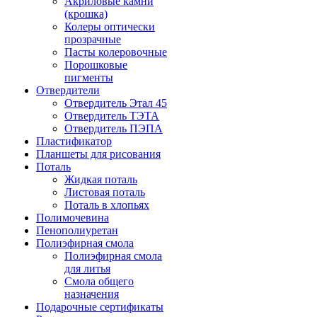
Акриловые камни
(крошка)
Колеры оптически
прозрачные
Пасты колеровочные
Порошковые
пигменты
Отвердители
Отвердитель Этал 45
Отвердитель ТЭТА
Отвердитель ПЭПА
Пластификатор
Планшеты для рисования
Поталь
Жидкая поталь
Листовая поталь
Поталь в хлопьях
Полимочевина
Пенополиуретан
Полиэфирная смола
Полиэфирная смола
для литья
Смола общего
назначения
Подарочные сертификаты