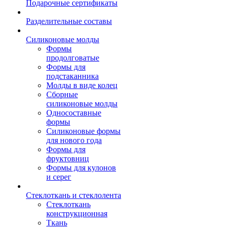
Подарочные сертификаты
Разделительные составы
Силиконовые молды
Формы
продолговатые
Формы для
подстаканника
Молды в виде колец
Сборные
силиконовые молды
Односоставные
формы
Силиконовые формы
для нового года
Формы для
фруктовниц
Формы для кулонов
и серег
Стеклоткань и стеклолента
Стеклоткань
конструкционная
Ткань