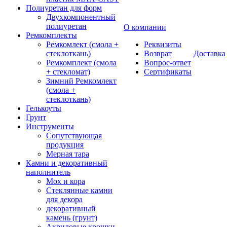
Полиуретан для форм
Двухкомпонентный
полиуретан
О компании
Ремкомплекты
Ремкомлект (смола +
Реквизиты
стеклоткань)
Возврат
Доставка
Ремкомплект (смола
Вопрос-ответ
+ стекломат)
Сертификаты
Зимний Ремкомлект
(смола +
стеклоткань)
Гелькоуты
Грунт
Инструменты
Сопутствующая
продукция
Мерная тара
Камни и декоративный
наполнитель
Мох и кора
Стеклянные камни
для декора
декоративный
камень (грунт)
Акриловые крошки