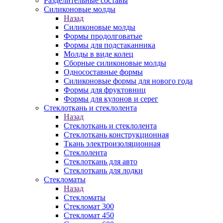
Разделительные составы
Силиконовые молды
Назад
Силиконовые молды
Формы продолговатые
Формы для подстаканника
Молды в виде колец
Сборные силиконовые молды
Односоставные формы
Силиконовые формы для нового года
Формы для фруктовниц
Формы для кулонов и серег
Стеклоткань и стеклолента
Назад
Стеклоткань и стеклолента
Стеклоткань конструкционная
Ткань электроизоляционная
Стеклолента
Стеклоткань для авто
Стеклоткань для лодки
Стекломаты
Назад
Стекломаты
Стекломат 300
Стекломат 450