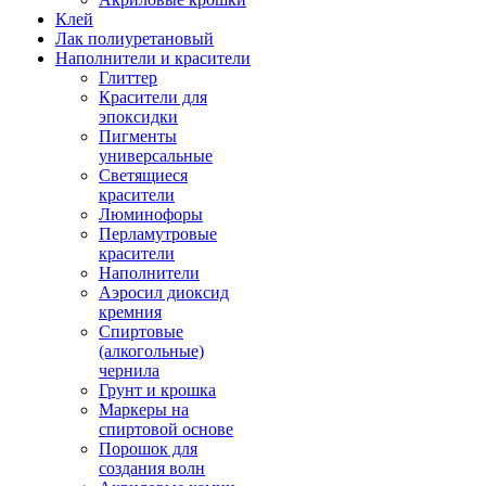
Клей
Лак полиуретановый
Наполнители и красители
Глиттер
Красители для
эпоксидки
Пигменты
универсальные
Светящиеся
красители
Люминофоры
Перламутровые
красители
Наполнители
Аэросил диоксид
кремния
Спиртовые
(алкогольные)
чернила
Грунт и крошка
Маркеры на
спиртовой основе
Порошок для
создания волн