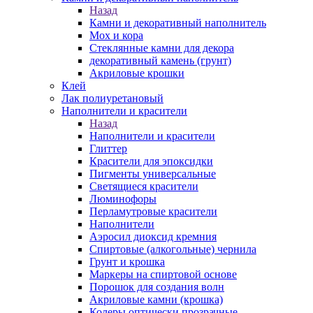
Назад
Камни и декоративный наполнитель
Мох и кора
Стеклянные камни для декора
декоративный камень (грунт)
Акриловые крошки
Клей
Лак полиуретановый
Наполнители и красители
Назад
Наполнители и красители
Глиттер
Красители для эпоксидки
Пигменты универсальные
Светящиеся красители
Люминофоры
Перламутровые красители
Наполнители
Аэросил диоксид кремния
Спиртовые (алкогольные) чернила
Грунт и крошка
Маркеры на спиртовой основе
Порошок для создания волн
Акриловые камни (крошка)
Колеры оптически прозрачные