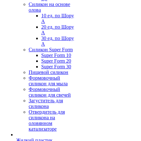
Силикон на основе
олова
10 ед. по Шору
А
20 ед. по Шору
А
30 ед. по Шору
А
Силикон Super Form
Super Form 10
Super Form 20
Super Form 30
Пищевой силикон
Формовочный
силикон для мыла
Формовочный
силикон для свечей
Загуститель для
силикона
Отвердитель для
силикона на
оловянном
катализаторе
Жидкий пластик