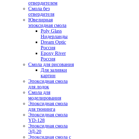
отвердителем
Смола без
отвердителя
Ювелирная
эпоксидная смола
Poly Glass
Нидерланды
Dream Optic
Россия
Epoxy River
Россия
Смола для рисования
Для заливки
картин
Эпоксидная смола
для лодок
Смола для
моделирования
Эпоксидная смола
для тюнинга
Эпоксидная смола
YD-128
Эпоксидная смола
ЭД-20
Эпоксидная смола с