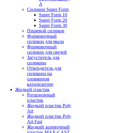
А
Силикон Super Form
Super Form 10
Super Form 20
Super Form 30
Пищевой силикон
Формовочный
силикон для мыла
Формовочный
силикон для свечей
Загуститель для
силикона
Отвердитель для
силикона на
оловянном
катализаторе
Жидкий пластик
Ротационный
пластик
Жидкий пластик Poly
Art
Жидкий пластик Poly
Art Fast
Жидкий заливочный
пластик MAX-CAST