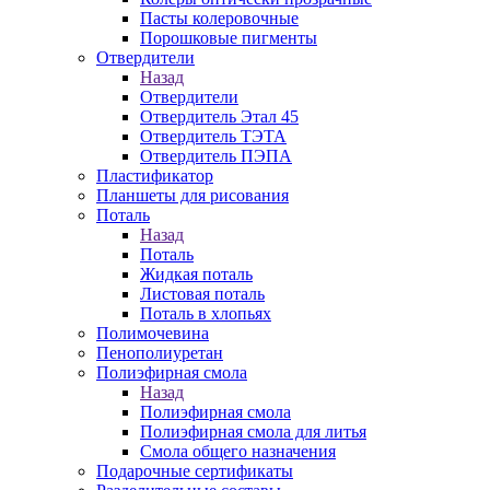
Пасты колеровочные
Порошковые пигменты
Отвердители
Назад
Отвердители
Отвердитель Этал 45
Отвердитель ТЭТА
Отвердитель ПЭПА
Пластификатор
Планшеты для рисования
Поталь
Назад
Поталь
Жидкая поталь
Листовая поталь
Поталь в хлопьях
Полимочевина
Пенополиуретан
Полиэфирная смола
Назад
Полиэфирная смола
Полиэфирная смола для литья
Смола общего назначения
Подарочные сертификаты