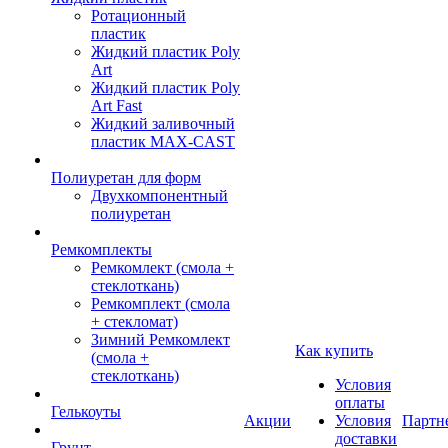
Ротационный
пластик
Жидкий пластик Poly
Art
Жидкий пластик Poly
Art Fast
Жидкий заливочный
пластик MAX-CAST
Полиуретан для форм
Двухкомпонентный
полиуретан
Ремкомплекты
Ремкомлект (смола +
стеклоткань)
Ремкомплект (смола
+ стекломат)
Зимний Ремкомлект
Как купить
(смола +
стеклоткань)
Условия
оплаты
Гелькоуты
Акции
Условия
Партн
доставки
Грунт