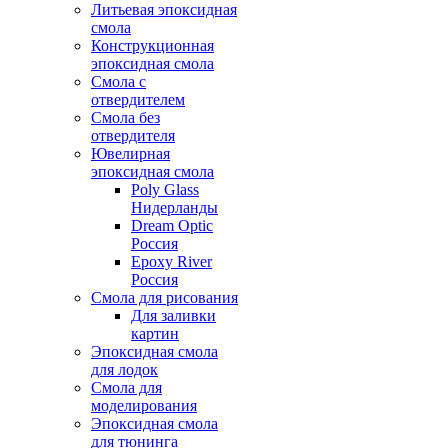
Литьевая эпоксидная
смола
Конструкционная
эпоксидная смола
Смола с
отвердителем
Смола без
отвердителя
Ювелирная
эпоксидная смола
Poly Glass
Нидерланды
Dream Optic
Россия
Epoxy River
Россия
Смола для рисования
Для заливки
картин
Эпоксидная смола
для лодок
Смола для
моделирования
Эпоксидная смола
для тюнинга