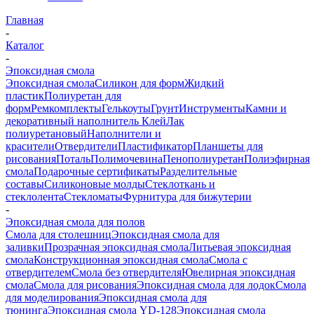
Главная
-
Каталог
-
Эпоксидная смола
Эпоксидная смола
Силикон для форм
Жидкий
пластик
Полиуретан для
форм
Ремкомплекты
Гелькоуты
Грунт
Инструменты
Камни и
декоративный наполнитель
Клей
Лак
полиуретановый
Наполнители и
красители
Отвердители
Пластификатор
Планшеты для
рисования
Поталь
Полимочевина
Пенополиуретан
Полиэфирная
смола
Подарочные сертификаты
Разделительные
составы
Силиконовые молды
Стеклоткань и
стеклолента
Стекломаты
Фурнитура для бижутерии
-
Эпоксидная смола для полов
Смола для столешниц
Эпоксидная смола для
заливки
Прозрачная эпоксидная смола
Литьевая эпоксидная
смола
Конструкционная эпоксидная смола
Смола с
отвердителем
Смола без отвердителя
Ювелирная эпоксидная
смола
Смола для рисования
Эпоксидная смола для лодок
Смола
для моделирования
Эпоксидная смола для
тюнинга
Эпоксидная смола YD-128
Эпоксидная смола