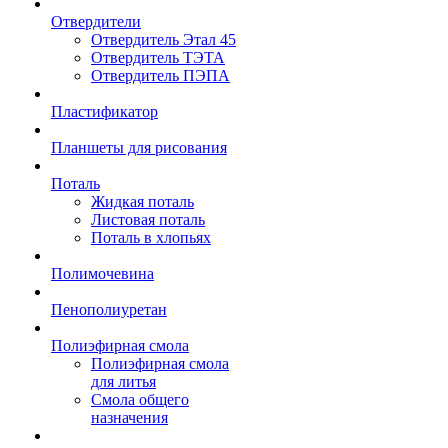
Отвердители
Отвердитель Этал 45
Отвердитель ТЭТА
Отвердитель ПЭПА
Пластификатор
Планшеты для рисования
Поталь
Жидкая поталь
Листовая поталь
Поталь в хлопьях
Полимочевина
Пенополиуретан
Полиэфирная смола
Полиэфирная смола
для литья
Смола общего
назначения