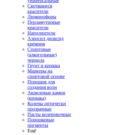
универсальные
Светящиеся
красители
Люминофоры
Перламутровые
красители
Наполнители
Аэросил диоксид
кремния
Спиртовые
(алкогольные)
чернила
Грунт и крошка
Маркеры на
спиртовой основе
Порошок для
создания волн
Акриловые камни
(крошка)
Колеры оптически
прозрачные
Пасты колеровочные
Порошковые
пигменты
Ещё