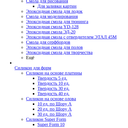
Смола для рисования
Для заливки картин
Эпоксидная смола для лодок
Смола для моделирования
Эпоксидная смола для тюнинга
Эпоксидная смола YD-128
Эпоксидная смола ЭД-20
Эпоксидная смола с отвердителем ЭТАЛ 45М
Смола для серфбордов
Эпоксидная смола для полов
Эпоксидная смола для творчества
Ещё
Силикон для форм
Силикон на основе платины
Твердость 5 ед.
Твердость 10 ед.
Твердость 30 ед.
Твердость 40 ед.
Силикон на основе олова
10 ед. по Шору А
20 ед. по Шору А
30 ед. по Шору А
Силикон Super Form
Super Form 10