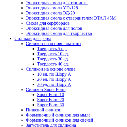
Эпоксидная смола для тюнинга
Эпоксидная смола YD-128
Эпоксидная смола ЭД-20
Эпоксидная смола с отвердителем ЭТАЛ 45М
Смола для серфбордов
Эпоксидная смола для полов
Эпоксидная смола для творчества
Силикон для форм
Силикон на основе платины
Твердость 5 ед.
Твердость 10 ед.
Твердость 30 ед.
Твердость 40 ед.
Силикон на основе олова
10 ед. по Шору А
20 ед. по Шору А
30 ед. по Шору А
Силикон Super Form
Super Form 10
Super Form 20
Super Form 30
Пищевой силикон
Формовочный силикон для мыла
Формовочный силикон для свечей
Загуститель для силикона