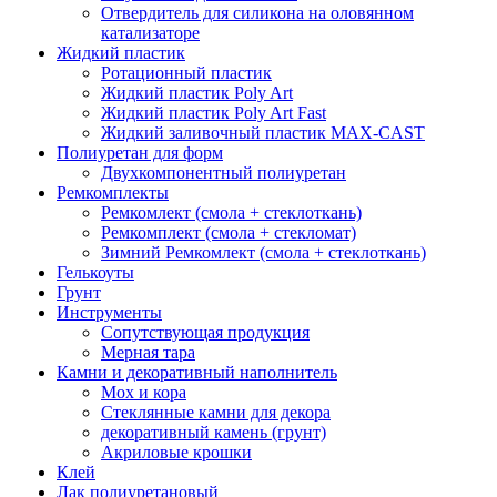
Отвердитель для силикона на оловянном
катализаторе
Жидкий пластик
Ротационный пластик
Жидкий пластик Poly Art
Жидкий пластик Poly Art Fast
Жидкий заливочный пластик MAX-CAST
Полиуретан для форм
Двухкомпонентный полиуретан
Ремкомплекты
Ремкомлект (смола + стеклоткань)
Ремкомплект (смола + стекломат)
Зимний Ремкомлект (смола + стеклоткань)
Гелькоуты
Грунт
Инструменты
Сопутствующая продукция
Мерная тара
Камни и декоративный наполнитель
Мох и кора
Стеклянные камни для декора
декоративный камень (грунт)
Акриловые крошки
Клей
Лак полиуретановый