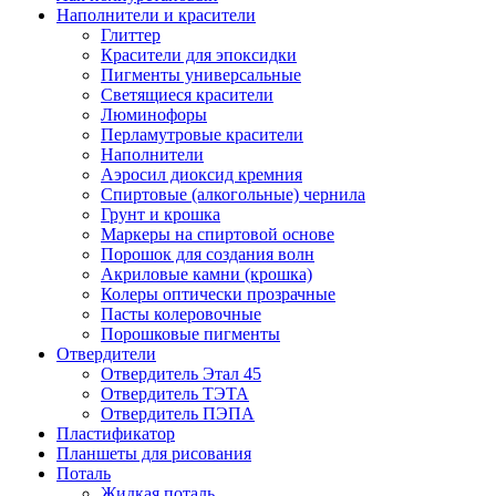
Наполнители и красители
Глиттер
Красители для эпоксидки
Пигменты универсальные
Светящиеся красители
Люминофоры
Перламутровые красители
Наполнители
Аэросил диоксид кремния
Спиртовые (алкогольные) чернила
Грунт и крошка
Маркеры на спиртовой основе
Порошок для создания волн
Акриловые камни (крошка)
Колеры оптически прозрачные
Пасты колеровочные
Порошковые пигменты
Отвердители
Отвердитель Этал 45
Отвердитель ТЭТА
Отвердитель ПЭПА
Пластификатор
Планшеты для рисования
Поталь
Жидкая поталь