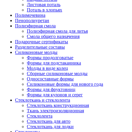
Листовая поталь
Поталь в хлопьях
Полимочевина
Пенополиуретан
Полиэфирная смола
Полиэфирная смола для литья
Смола общего назначения
Подарочные сертификаты
Разделительные составы
Силиконовые молды
Формы продолговатые
Формы для подстаканника
Молды в виде колец
Сборные силиконовые молды
Односоставные формы
Силиконовые формы для нового года
Формы для фруктовниц
Формы для кулонов и серег
Стеклоткань и стеклолента
Стеклоткань конструкционная
Ткань электроизоляционная
Стеклолента
Стеклоткань для авто
Стеклоткань для лодки
Стекломаты