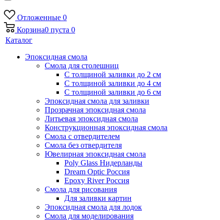
Отложенные
0
Корзина
0
пуста
0
Каталог
Эпоксидная смола
Смола для столешниц
С толщиной заливки до 2 см
С толщиной заливки до 4 см
С толщиной заливки до 6 см
Эпоксидная смола для заливки
Прозрачная эпоксидная смола
Литьевая эпоксидная смола
Конструкционная эпоксидная смола
Смола с отвердителем
Смола без отвердителя
Ювелирная эпоксидная смола
Poly Glass Нидерланды
Dream Optic Россия
Epoxy River Россия
Смола для рисования
Для заливки картин
Эпоксидная смола для лодок
Смола для моделирования