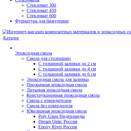
Стекломат 300
Стекломат 450
Стекломат 600
Фурнитура для бижутерии
Каталог
Эпоксидная смола
Смола для столешниц
С толщиной заливки до 2 см
С толщиной заливки до 4 см
С толщиной заливки до 6 см
Эпоксидная смола для заливки
Прозрачная эпоксидная смола
Литьевая эпоксидная смола
Конструкционная эпоксидная смола
Смола с отвердителем
Смола без отвердителя
Ювелирная эпоксидная смола
Poly Glass Нидерланды
Dream Optic Россия
Epoxy River Россия