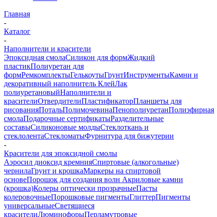
Главная
-
Каталог
-
Наполнители и красители
Эпоксидная смола
Силикон для форм
Жидкий
пластик
Полиуретан для
форм
Ремкомплекты
Гелькоуты
Грунт
Инструменты
Камни и
декоративный наполнитель
Клей
Лак
полиуретановый
Наполнители и
красители
Отвердители
Пластификатор
Планшеты для
рисования
Поталь
Полимочевина
Пенополиуретан
Полиэфирная
смола
Подарочные сертификаты
Разделительные
составы
Силиконовые молды
Стеклоткань и
стеклолента
Стекломаты
Фурнитура для бижутерии
-
Красители для эпоксидной смолы
Аэросил диоксид кремния
Спиртовые (алкогольные)
чернила
Грунт и крошка
Маркеры на спиртовой
основе
Порошок для создания волн
Акриловые камни
(крошка)
Колеры оптически прозрачные
Пасты
колеровочные
Порошковые пигменты
Глиттер
Пигменты
универсальные
Светящиеся
красители
Люминофоры
Перламутровые