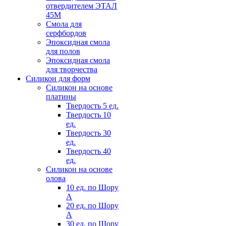
отвердителем ЭТАЛ
45М
Смола для
серфбордов
Эпоксидная смола
для полов
Эпоксидная смола
для творчества
Силикон для форм
Силикон на основе
платины
Твердость 5 ед.
Твердость 10
ед.
Твердость 30
ед.
Твердость 40
ед.
Силикон на основе
олова
10 ед. по Шору
А
20 ед. по Шору
А
30 ед. по Шору