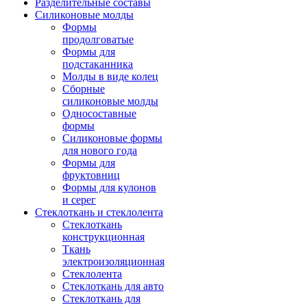
Разделительные составы
Силиконовые молды
Формы
продолговатые
Формы для
подстаканника
Молды в виде колец
Сборные
силиконовые молды
Односоставные
формы
Силиконовые формы
для нового года
Формы для
фруктовниц
Формы для кулонов
и серег
Стеклоткань и стеклолента
Стеклоткань
конструкционная
Ткань
электроизоляционная
Стеклолента
Стеклоткань для авто
Стеклоткань для