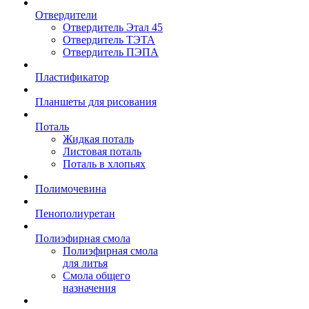
Отвердители
Отвердитель Этал 45
Отвердитель ТЭТА
Отвердитель ПЭПА
Пластификатор
Планшеты для рисования
Поталь
Жидкая поталь
Листовая поталь
Поталь в хлопьях
Полимочевина
Пенополиуретан
Полиэфирная смола
Полиэфирная смола
для литья
Смола общего
назначения