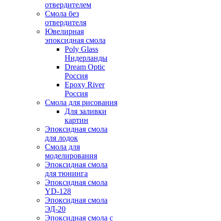
отвердителем
Смола без
отвердителя
Ювелирная
эпоксидная смола
Poly Glass
Нидерланды
Dream Optic
Россия
Epoxy River
Россия
Смола для рисования
Для заливки
картин
Эпоксидная смола
для лодок
Смола для
моделирования
Эпоксидная смола
для тюнинга
Эпоксидная смола
YD-128
Эпоксидная смола
ЭД-20
Эпоксидная смола с