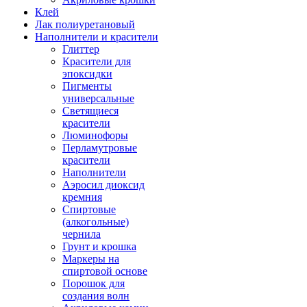
Клей
Лак полиуретановый
Наполнители и красители
Глиттер
Красители для
эпоксидки
Пигменты
универсальные
Светящиеся
красители
Люминофоры
Перламутровые
красители
Наполнители
Аэросил диоксид
кремния
Спиртовые
(алкогольные)
чернила
Грунт и крошка
Маркеры на
спиртовой основе
Порошок для
создания волн