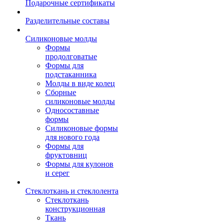
Подарочные сертификаты
Разделительные составы
Силиконовые молды
Формы
продолговатые
Формы для
подстаканника
Молды в виде колец
Сборные
силиконовые молды
Односоставные
формы
Силиконовые формы
для нового года
Формы для
фруктовниц
Формы для кулонов
и серег
Стеклоткань и стеклолента
Стеклоткань
конструкционная
Ткань