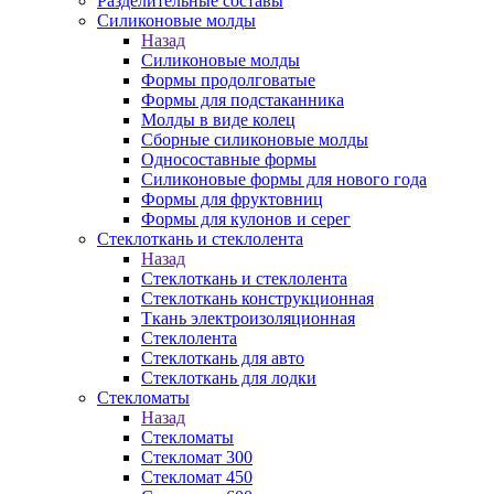
Разделительные составы
Силиконовые молды
Назад
Силиконовые молды
Формы продолговатые
Формы для подстаканника
Молды в виде колец
Сборные силиконовые молды
Односоставные формы
Силиконовые формы для нового года
Формы для фруктовниц
Формы для кулонов и серег
Стеклоткань и стеклолента
Назад
Стеклоткань и стеклолента
Стеклоткань конструкционная
Ткань электроизоляционная
Стеклолента
Стеклоткань для авто
Стеклоткань для лодки
Стекломаты
Назад
Стекломаты
Стекломат 300
Стекломат 450