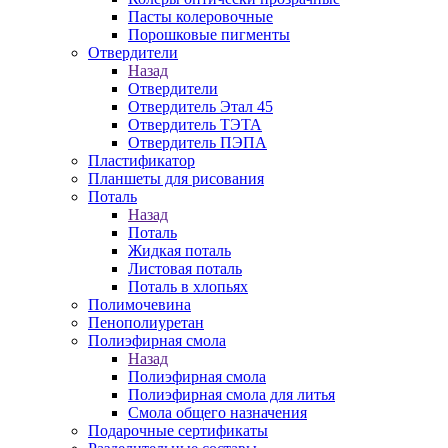
Пасты колеровочные
Порошковые пигменты
Отвердители
Назад
Отвердители
Отвердитель Этал 45
Отвердитель ТЭТА
Отвердитель ПЭПА
Пластификатор
Планшеты для рисования
Поталь
Назад
Поталь
Жидкая поталь
Листовая поталь
Поталь в хлопьях
Полимочевина
Пенополиуретан
Полиэфирная смола
Назад
Полиэфирная смола
Полиэфирная смола для литья
Смола общего назначения
Подарочные сертификаты