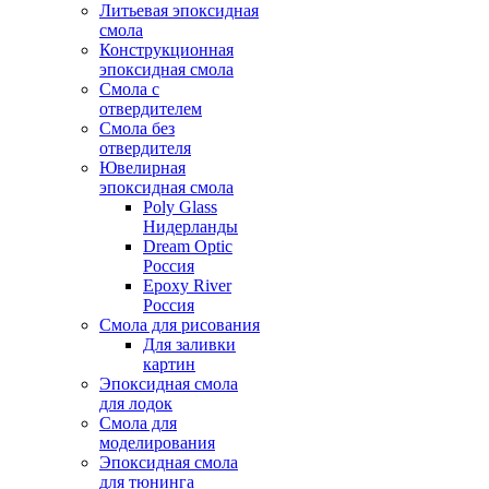
Литьевая эпоксидная
смола
Конструкционная
эпоксидная смола
Смола с
отвердителем
Смола без
отвердителя
Ювелирная
эпоксидная смола
Poly Glass
Нидерланды
Dream Optic
Россия
Epoxy River
Россия
Смола для рисования
Для заливки
картин
Эпоксидная смола
для лодок
Смола для
моделирования
Эпоксидная смола
для тюнинга