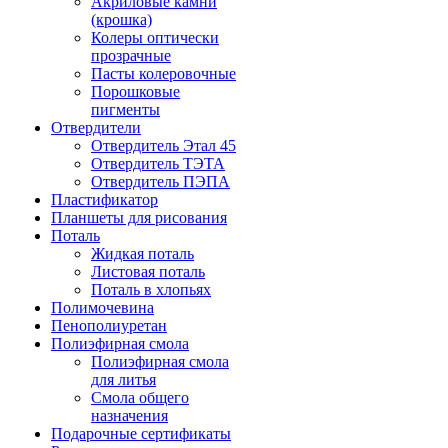
Акриловые камни
(крошка)
Колеры оптически
прозрачные
Пасты колеровочные
Порошковые
пигменты
Отвердители
Отвердитель Этал 45
Отвердитель ТЭТА
Отвердитель ПЭПА
Пластификатор
Планшеты для рисования
Поталь
Жидкая поталь
Листовая поталь
Поталь в хлопьях
Полимочевина
Пенополиуретан
Полиэфирная смола
Полиэфирная смола
для литья
Смола общего
назначения
Подарочные сертификаты