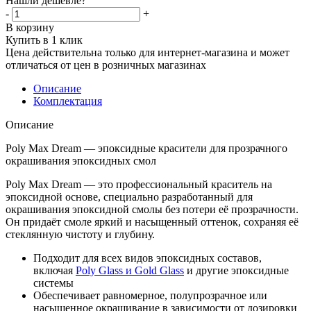
Нашли дешевле?
-
+
В корзину
Купить в 1 клик
Цена действительна только для интернет-магазина и может
отличаться от цен в розничных магазинах
Описание
Комплектация
Описание
Poly Max Dream — эпоксидные красители для прозрачного
окрашивания эпоксидных смол
Poly Max Dream — это профессиональный краситель на
эпоксидной основе, специально разработанный для
окрашивания эпоксидной смолы без потери её прозрачности.
Он придаёт смоле яркий и насыщенный оттенок, сохраняя её
стеклянную чистоту и глубину.
Подходит для всех видов эпоксидных составов,
включая
Poly Glass и Gold Glass
и другие эпоксидные
системы
Обеспечивает равномерное, полупрозрачное или
насыщенное окрашивание в зависимости от дозировки