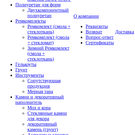
Полиуретан для форм
Двухкомпонентный
полиуретан
О компании
Ремкомплекты
Ремкомлект (смола +
Реквизиты
стеклоткань)
Возврат
Доставка
Ремкомплект (смола
Вопрос-ответ
+ стекломат)
Сертификаты
Зимний Ремкомлект
(смола +
стеклоткань)
Гелькоуты
Грунт
Инструменты
Сопутствующая
продукция
Мерная тара
Камни и декоративный
наполнитель
Мох и кора
Стеклянные камни
для декора
декоративный
камень (грунт)
Акриловые крошки