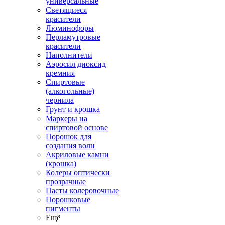
универсальные
Светящиеся
красители
Люминофоры
Перламутровые
красители
Наполнители
Аэросил диоксид
кремния
Спиртовые
(алкогольные)
чернила
Грунт и крошка
Маркеры на
спиртовой основе
Порошок для
создания волн
Акриловые камни
(крошка)
Колеры оптически
прозрачные
Пасты колеровочные
Порошковые
пигменты
Ещё