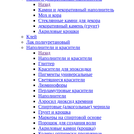
Назад
Камни и декоративный наполнитель
Мох и кора
Стеклянные камни для декора
декоративный камень (грунт)
Акриловые крошки
Клей
Лак полиуретановый
Наполнители и красители
Назад
Наполнители и красители
Глиттер
Красители для эпоксидки
Пигменты универсальные
Светящиеся красители
Люминофоры
Перламутровые красители
Наполнители
Аэросил диоксид кремния
Спиртовые (алкогольные) чернила
Грунт и крошка
Маркеры на спиртовой основе
Порошок для создания волн
Акриловые камни (крошка)
Колеры оптически прозрачные