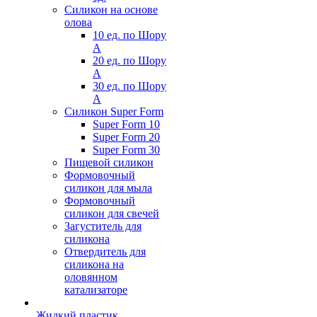
Силикон на основе
олова
10 ед. по Шору
А
20 ед. по Шору
А
30 ед. по Шору
А
Силикон Super Form
Super Form 10
Super Form 20
Super Form 30
Пищевой силикон
Формовочный
силикон для мыла
Формовочный
силикон для свечей
Загуститель для
силикона
Отвердитель для
силикона на
оловянном
катализаторе
Жидкий пластик