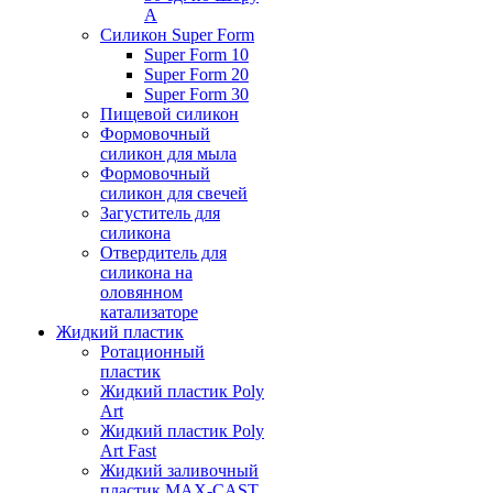
А
Силикон Super Form
Super Form 10
Super Form 20
Super Form 30
Пищевой силикон
Формовочный
силикон для мыла
Формовочный
силикон для свечей
Загуститель для
силикона
Отвердитель для
силикона на
оловянном
катализаторе
Жидкий пластик
Ротационный
пластик
Жидкий пластик Poly
Art
Жидкий пластик Poly
Art Fast
Жидкий заливочный
пластик MAX-CAST