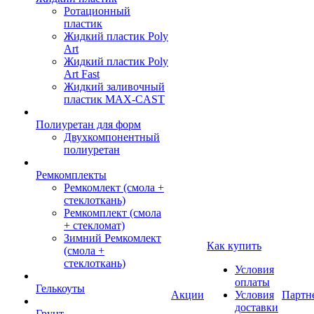
Ротационный
пластик
Жидкий пластик Poly
Art
Жидкий пластик Poly
Art Fast
Жидкий заливочный
пластик MAX-CAST
Полиуретан для форм
Двухкомпонентный
полиуретан
Ремкомплекты
Ремкомлект (смола +
стеклоткань)
Ремкомплект (смола
+ стекломат)
Зимний Ремкомлект
Как купить
(смола +
стеклоткань)
Условия
оплаты
Гелькоуты
Акции
Условия
Партн
доставки
Грунт