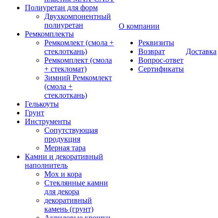
Полиуретан для форм
Двухкомпонентный
полиуретан
О компании
Ремкомплекты
Ремкомлект (смола +
Реквизиты
стеклоткань)
Возврат
Доставка
Ремкомплект (смола
Вопрос-ответ
+ стекломат)
Сертификаты
Зимний Ремкомлект
(смола +
стеклоткань)
Гелькоуты
Грунт
Инструменты
Сопутствующая
продукция
Мерная тара
Камни и декоративный
наполнитель
Мох и кора
Стеклянные камни
для декора
декоративный
камень (грунт)
Акриловые крошки