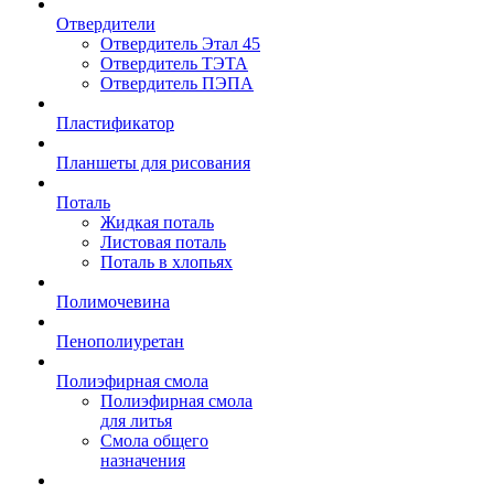
Отвердители
Отвердитель Этал 45
Отвердитель ТЭТА
Отвердитель ПЭПА
Пластификатор
Планшеты для рисования
Поталь
Жидкая поталь
Листовая поталь
Поталь в хлопьях
Полимочевина
Пенополиуретан
Полиэфирная смола
Полиэфирная смола
для литья
Смола общего
назначения