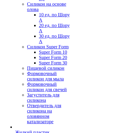
Силикон на основе
олова
10 ед. по Шору
А
20 ед. по Шору
А
30 ед. по Шору
А
Силикон Super Form
Super Form 10
Super Form 20
Super Form 30
Пищевой силикон
Формовочный
силикон для мыла
Формовочный
силикон для свечей
Загуститель для
силикона
Отвердитель для
силикона на
оловянном
катализаторе
Жидкий пластик