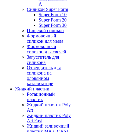
А
Силикон Super Form
Super Form 10
Super Form 20
Super Form 30
Пищевой силикон
Формовочный
силикон для мыла
Формовочный
силикон для свечей
Загуститель для
силикона
Отвердитель для
силикона на
оловянном
катализаторе
Жидкий пластик
Ротационный
пластик
Жидкий пластик Poly
Art
Жидкий пластик Poly
Art Fast
Жидкий заливочный
пластик MAX-CAST