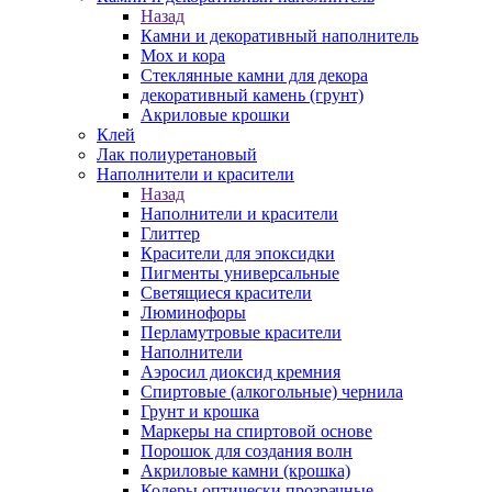
Назад
Камни и декоративный наполнитель
Мох и кора
Стеклянные камни для декора
декоративный камень (грунт)
Акриловые крошки
Клей
Лак полиуретановый
Наполнители и красители
Назад
Наполнители и красители
Глиттер
Красители для эпоксидки
Пигменты универсальные
Светящиеся красители
Люминофоры
Перламутровые красители
Наполнители
Аэросил диоксид кремния
Спиртовые (алкогольные) чернила
Грунт и крошка
Маркеры на спиртовой основе
Порошок для создания волн
Акриловые камни (крошка)
Колеры оптически прозрачные