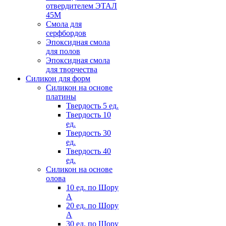
отвердителем ЭТАЛ
45М
Смола для
серфбордов
Эпоксидная смола
для полов
Эпоксидная смола
для творчества
Силикон для форм
Силикон на основе
платины
Твердость 5 ед.
Твердость 10
ед.
Твердость 30
ед.
Твердость 40
ед.
Силикон на основе
олова
10 ед. по Шору
А
20 ед. по Шору
А
30 ед. по Шору