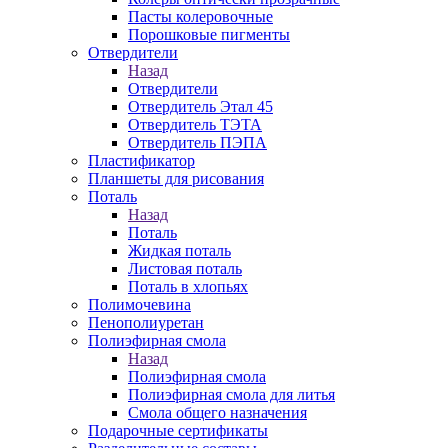
Пасты колеровочные
Порошковые пигменты
Отвердители
Назад
Отвердители
Отвердитель Этал 45
Отвердитель ТЭТА
Отвердитель ПЭПА
Пластификатор
Планшеты для рисования
Поталь
Назад
Поталь
Жидкая поталь
Листовая поталь
Поталь в хлопьях
Полимочевина
Пенополиуретан
Полиэфирная смола
Назад
Полиэфирная смола
Полиэфирная смола для литья
Смола общего назначения
Подарочные сертификаты