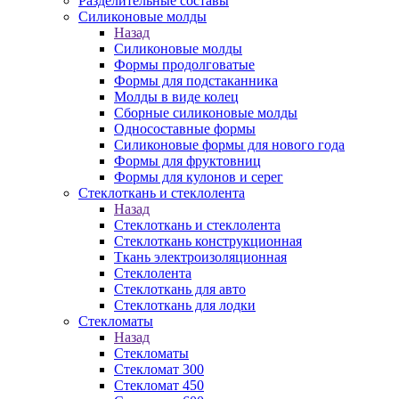
Разделительные составы
Силиконовые молды
Назад
Силиконовые молды
Формы продолговатые
Формы для подстаканника
Молды в виде колец
Сборные силиконовые молды
Односоставные формы
Силиконовые формы для нового года
Формы для фруктовниц
Формы для кулонов и серег
Стеклоткань и стеклолента
Назад
Стеклоткань и стеклолента
Стеклоткань конструкционная
Ткань электроизоляционная
Стеклолента
Стеклоткань для авто
Стеклоткань для лодки
Стекломаты
Назад
Стекломаты
Стекломат 300
Стекломат 450