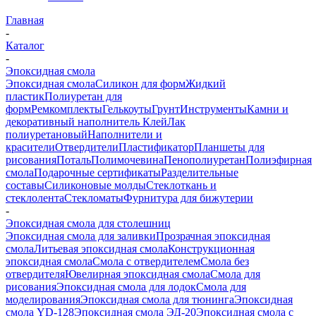
Главная
-
Каталог
-
Эпоксидная смола
Эпоксидная смола
Силикон для форм
Жидкий
пластик
Полиуретан для
форм
Ремкомплекты
Гелькоуты
Грунт
Инструменты
Камни и
декоративный наполнитель
Клей
Лак
полиуретановый
Наполнители и
красители
Отвердители
Пластификатор
Планшеты для
рисования
Поталь
Полимочевина
Пенополиуретан
Полиэфирная
смола
Подарочные сертификаты
Разделительные
составы
Силиконовые молды
Стеклоткань и
стеклолента
Стекломаты
Фурнитура для бижутерии
-
Эпоксидная смола для столешниц
Эпоксидная смола для заливки
Прозрачная эпоксидная
смола
Литьевая эпоксидная смола
Конструкционная
эпоксидная смола
Смола с отвердителем
Смола без
отвердителя
Ювелирная эпоксидная смола
Смола для
рисования
Эпоксидная смола для лодок
Смола для
моделирования
Эпоксидная смола для тюнинга
Эпоксидная
смола YD-128
Эпоксидная смола ЭД-20
Эпоксидная смола с