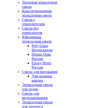
Литьевая эпоксидная
смола
Конструкционная
эпоксидная смола
Смола с
отвердителем
Смола без
отвердителя
Ювелирная
эпоксидная смола
Poly Glass
Нидерланды
Dream Optic
Россия
Epoxy River
Россия
Смола для рисования
Для заливки
картин
Эпоксидная смола
для лодок
Смола для
моделирования
Эпоксидная смола
для тюнинга