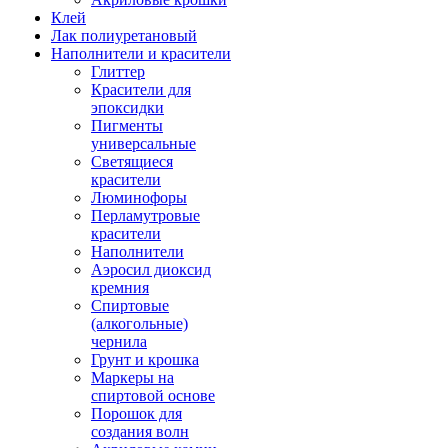
Клей
Лак полиуретановый
Наполнители и красители
Глиттер
Красители для
эпоксидки
Пигменты
универсальные
Светящиеся
красители
Люминофоры
Перламутровые
красители
Наполнители
Аэросил диоксид
кремния
Спиртовые
(алкогольные)
чернила
Грунт и крошка
Маркеры на
спиртовой основе
Порошок для
создания волн