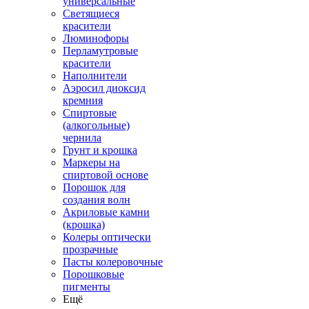
универсальные
Светящиеся
красители
Люминофоры
Перламутровые
красители
Наполнители
Аэросил диоксид
кремния
Спиртовые
(алкогольные)
чернила
Грунт и крошка
Маркеры на
спиртовой основе
Порошок для
создания волн
Акриловые камни
(крошка)
Колеры оптически
прозрачные
Пасты колеровочные
Порошковые
пигменты
Ещё