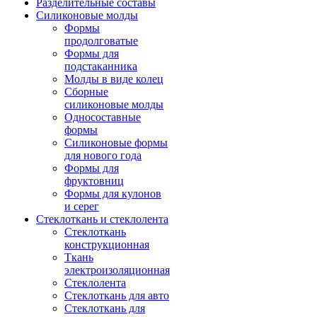
Разделительные составы
Силиконовые молды
Формы
продолговатые
Формы для
подстаканника
Молды в виде колец
Сборные
силиконовые молды
Односоставные
формы
Силиконовые формы
для нового года
Формы для
фруктовниц
Формы для кулонов
и серег
Стеклоткань и стеклолента
Стеклоткань
конструкционная
Ткань
электроизоляционная
Стеклолента
Стеклоткань для авто
Стеклоткань для