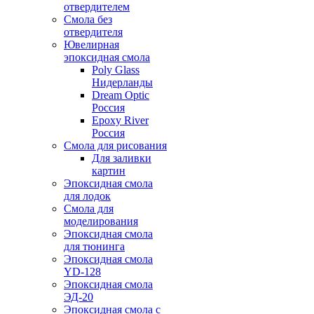
отвердителем
Смола без
отвердителя
Ювелирная
эпоксидная смола
Poly Glass
Нидерланды
Dream Optic
Россия
Epoxy River
Россия
Смола для рисования
Для заливки
картин
Эпоксидная смола
для лодок
Смола для
моделирования
Эпоксидная смола
для тюнинга
Эпоксидная смола
YD-128
Эпоксидная смола
ЭД-20
Эпоксидная смола с