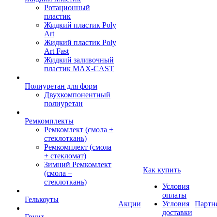
Ротационный
пластик
Жидкий пластик Poly
Art
Жидкий пластик Poly
Art Fast
Жидкий заливочный
пластик MAX-CAST
Полиуретан для форм
Двухкомпонентный
полиуретан
Ремкомплекты
Ремкомлект (смола +
стеклоткань)
Ремкомплект (смола
+ стекломат)
Зимний Ремкомлект
Как купить
(смола +
стеклоткань)
Условия
оплаты
Гелькоуты
Акции
Условия
Партн
доставки
Грунт