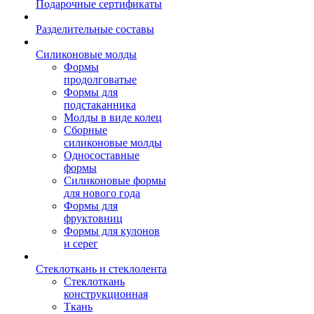
Подарочные сертификаты
Разделительные составы
Силиконовые молды
Формы
продолговатые
Формы для
подстаканника
Молды в виде колец
Сборные
силиконовые молды
Односоставные
формы
Силиконовые формы
для нового года
Формы для
фруктовниц
Формы для кулонов
и серег
Стеклоткань и стеклолента
Стеклоткань
конструкционная
Ткань