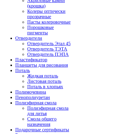
Акриловые камни
(крошка)
Колеры оптически
прозрачные
Пасты колеровочные
Порошковые
пигменты
Отвердители
Отвердитель Этал 45
Отвердитель ТЭТА
Отвердитель ПЭПА
Пластификатор
Планшеты для рисования
Поталь
Жидкая поталь
Листовая поталь
Поталь в хлопьях
Полимочевина
Пенополиуретан
Полиэфирная смола
Полиэфирная смола
для литья
Смола общего
назначения
Подарочные сертификаты