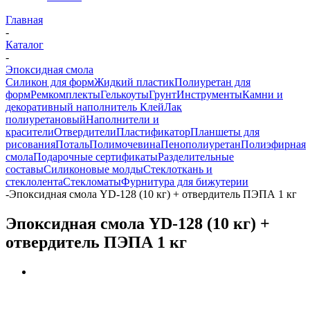
Главная
-
Каталог
-
Эпоксидная смола
Силикон для форм
Жидкий пластик
Полиуретан для
форм
Ремкомплекты
Гелькоуты
Грунт
Инструменты
Камни и
декоративный наполнитель
Клей
Лак
полиуретановый
Наполнители и
красители
Отвердители
Пластификатор
Планшеты для
рисования
Поталь
Полимочевина
Пенополиуретан
Полиэфирная
смола
Подарочные сертификаты
Разделительные
составы
Силиконовые молды
Стеклоткань и
стеклолента
Стекломаты
Фурнитура для бижутерии
-
Эпоксидная смола YD-128 (10 кг) + отвердитель ПЭПА 1 кг
Эпоксидная смола YD-128 (10 кг) +
отвердитель ПЭПА 1 кг