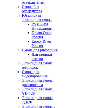
отвердителем
Смола без
отвердителя
Ювелирная
эпоксидная смола
Poly Glass
Нидерланды
Dream Optic
Россия
Epoxy River
Россия
Смола для рисования
Для заливки
картин
Эпоксидная смола
для лодок
Смола для
моделирования
Эпоксидная смола
для тюнинга
Эпоксидная смола
YD-128
Эпоксидная смола
ЭД-20
Эпоксидная смола с