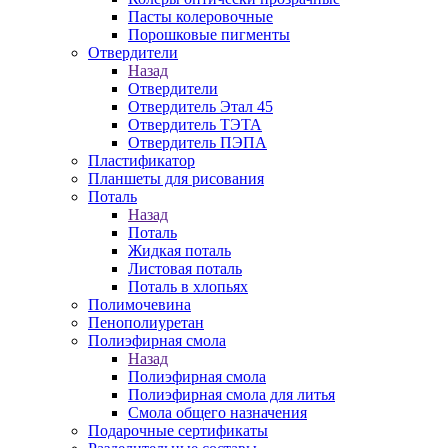
Пасты колеровочные
Порошковые пигменты
Отвердители
Назад
Отвердители
Отвердитель Этал 45
Отвердитель ТЭТА
Отвердитель ПЭПА
Пластификатор
Планшеты для рисования
Поталь
Назад
Поталь
Жидкая поталь
Листовая поталь
Поталь в хлопьях
Полимочевина
Пенополиуретан
Полиэфирная смола
Назад
Полиэфирная смола
Полиэфирная смола для литья
Смола общего назначения
Подарочные сертификаты