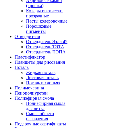
Акриловые камни
(крошка)
Колеры оптически
прозрачные
Пасты колеровочные
Порошковые
пигменты
Отвердители
Отвердитель Этал 45
Отвердитель ТЭТА
Отвердитель ПЭПА
Пластификатор
Планшеты для рисования
Поталь
Жидкая поталь
Листовая поталь
Поталь в хлопьях
Полимочевина
Пенополиуретан
Полиэфирная смола
Полиэфирная смола
для литья
Смола общего
назначения
Подарочные сертификаты