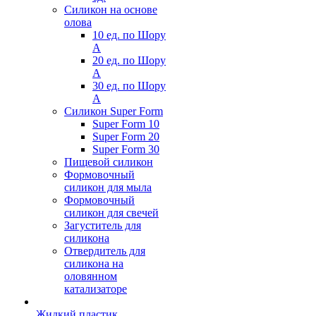
Силикон на основе
олова
10 ед. по Шору
А
20 ед. по Шору
А
30 ед. по Шору
А
Силикон Super Form
Super Form 10
Super Form 20
Super Form 30
Пищевой силикон
Формовочный
силикон для мыла
Формовочный
силикон для свечей
Загуститель для
силикона
Отвердитель для
силикона на
оловянном
катализаторе
Жидкий пластик