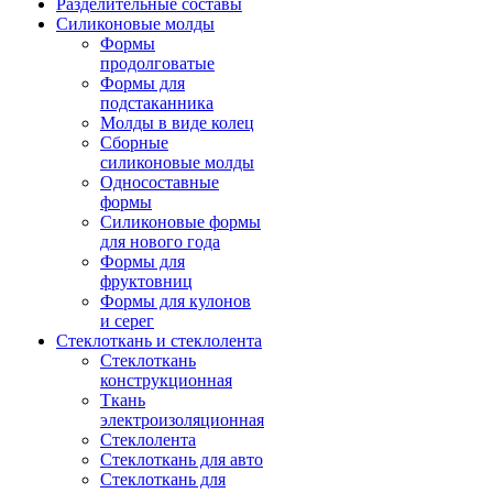
Разделительные составы
Силиконовые молды
Формы
продолговатые
Формы для
подстаканника
Молды в виде колец
Сборные
силиконовые молды
Односоставные
формы
Силиконовые формы
для нового года
Формы для
фруктовниц
Формы для кулонов
и серег
Стеклоткань и стеклолента
Стеклоткань
конструкционная
Ткань
электроизоляционная
Стеклолента
Стеклоткань для авто
Стеклоткань для