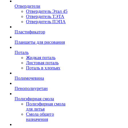
Отвердители
Отвердитель Этал 45
Отвердитель ТЭТА
Отвердитель ПЭПА
Пластификатор
Планшеты для рисования
Поталь
Жидкая поталь
Листовая поталь
Поталь в хлопьях
Полимочевина
Пенополиуретан
Полиэфирная смола
Полиэфирная смола
для литья
Смола общего
назначения