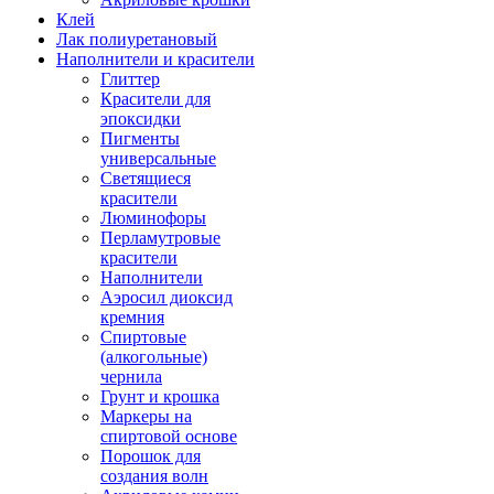
Клей
Лак полиуретановый
Наполнители и красители
Глиттер
Красители для
эпоксидки
Пигменты
универсальные
Светящиеся
красители
Люминофоры
Перламутровые
красители
Наполнители
Аэросил диоксид
кремния
Спиртовые
(алкогольные)
чернила
Грунт и крошка
Маркеры на
спиртовой основе
Порошок для
создания волн