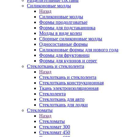
Разделительные составы
Силиконовые молды
Назад
Силиконовые молды
Формы продолговатые
Формы для подстаканника
Молды в виде колец
Сборные силиконовые молды
Односоставные формы
Силиконовые формы для нового года
Формы для фруктовниц
Формы для кулонов и серег
Стеклоткань и стеклолента
Назад
Стеклоткань и стеклолента
Стеклоткань конструкционная
Ткань электроизоляционная
Стеклолента
Стеклоткань для авто
Стеклоткань для лодки
Стекломаты
Назад
Стекломаты
Стекломат 300
Стекломат 450