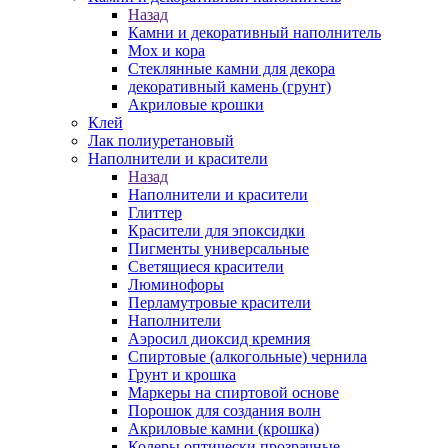
Назад
Камни и декоративный наполнитель
Мох и кора
Стеклянные камни для декора
декоративный камень (грунт)
Акриловые крошки
Клей
Лак полиуретановый
Наполнители и красители
Назад
Наполнители и красители
Глиттер
Красители для эпоксидки
Пигменты универсальные
Светящиеся красители
Люминофоры
Перламутровые красители
Наполнители
Аэросил диоксид кремния
Спиртовые (алкогольные) чернила
Грунт и крошка
Маркеры на спиртовой основе
Порошок для создания волн
Акриловые камни (крошка)
Колеры оптически прозрачные