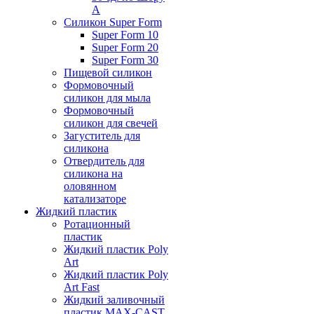
А
Силикон Super Form
Super Form 10
Super Form 20
Super Form 30
Пищевой силикон
Формовочный
силикон для мыла
Формовочный
силикон для свечей
Загуститель для
силикона
Отвердитель для
силикона на
оловянном
катализаторе
Жидкий пластик
Ротационный
пластик
Жидкий пластик Poly
Art
Жидкий пластик Poly
Art Fast
Жидкий заливочный
пластик MAX-CAST