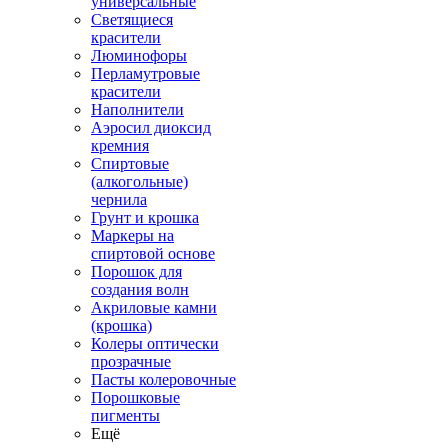
универсальные
Светящиеся
красители
Люминофоры
Перламутровые
красители
Наполнители
Аэросил диоксид
кремния
Спиртовые
(алкогольные)
чернила
Грунт и крошка
Маркеры на
спиртовой основе
Порошок для
создания волн
Акриловые камни
(крошка)
Колеры оптически
прозрачные
Пасты колеровочные
Порошковые
пигменты
Ещё