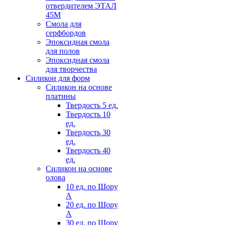
отвердителем ЭТАЛ
45М
Смола для
серфбордов
Эпоксидная смола
для полов
Эпоксидная смола
для творчества
Силикон для форм
Силикон на основе
платины
Твердость 5 ед.
Твердость 10
ед.
Твердость 30
ед.
Твердость 40
ед.
Силикон на основе
олова
10 ед. по Шору
А
20 ед. по Шору
А
30 ед. по Шору