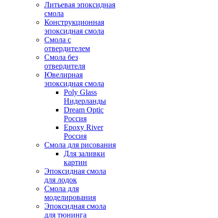
Литьевая эпоксидная
смола
Конструкционная
эпоксидная смола
Смола с
отвердителем
Смола без
отвердителя
Ювелирная
эпоксидная смола
Poly Glass
Нидерланды
Dream Optic
Россия
Epoxy River
Россия
Смола для рисования
Для заливки
картин
Эпоксидная смола
для лодок
Смола для
моделирования
Эпоксидная смола
для тюнинга