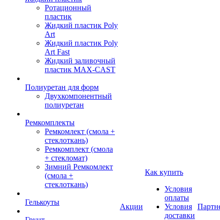
Ротационный
пластик
Жидкий пластик Poly
Art
Жидкий пластик Poly
Art Fast
Жидкий заливочный
пластик MAX-CAST
Полиуретан для форм
Двухкомпонентный
полиуретан
Ремкомплекты
Ремкомлект (смола +
стеклоткань)
Ремкомплект (смола
+ стекломат)
Зимний Ремкомлект
Как купить
(смола +
стеклоткань)
Условия
оплаты
Гелькоуты
Акции
Условия
Партн
доставки
Грунт