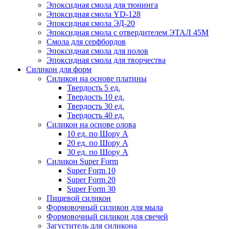
Эпоксидная смола для тюнинга
Эпоксидная смола YD-128
Эпоксидная смола ЭД-20
Эпоксидная смола с отвердителем ЭТАЛ 45М
Смола для серфбордов
Эпоксидная смола для полов
Эпоксидная смола для творчества
Силикон для форм
Силикон на основе платины
Твердость 5 ед.
Твердость 10 ед.
Твердость 30 ед.
Твердость 40 ед.
Силикон на основе олова
10 ед. по Шору А
20 ед. по Шору А
30 ед. по Шору А
Силикон Super Form
Super Form 10
Super Form 20
Super Form 30
Пищевой силикон
Формовочный силикон для мыла
Формовочный силикон для свечей
Загуститель для силикона