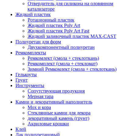
Отвердитель для силикона на оловянном
катализаторе
Жидкий пластик
Ротационный пластик
Жидкий пластик Poly Art
Жидкий пластик Poly Art Fast
Жидкий заливочный пластик MAX-CAST
Полиуретан для форм
Двухкомпонентный полиуретан
Ремкомплекты
Ремкомлект (смола + стеклоткань)
Ремкомплект (смола + стекломат)
Зимний Ремкомлект (смола + стеклоткань)
Гелькоуты
Грунт
Инструменты
Сопутствующая продукция
Мерная тара
Камни и декоративный наполнитель
Мох и кора
Стеклянные камни для декора
декоративный камень (грунт)
Акриловые крошки
Клей
Лак полиуретановый