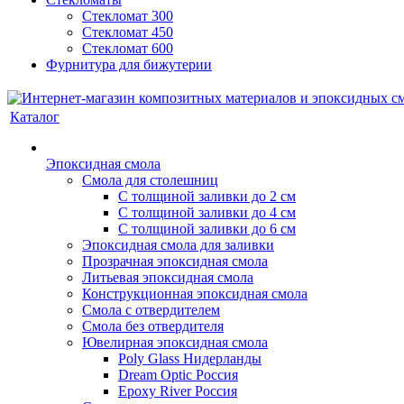
Стекломат 300
Стекломат 450
Стекломат 600
Фурнитура для бижутерии
Каталог
Эпоксидная смола
Смола для столешниц
С толщиной заливки до 2 см
С толщиной заливки до 4 см
С толщиной заливки до 6 см
Эпоксидная смола для заливки
Прозрачная эпоксидная смола
Литьевая эпоксидная смола
Конструкционная эпоксидная смола
Смола с отвердителем
Смола без отвердителя
Ювелирная эпоксидная смола
Poly Glass Нидерланды
Dream Optic Россия
Epoxy River Россия