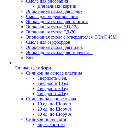
Смола для рисования
Для заливки картин
Эпоксидная смола для лодок
Смола для моделирования
Эпоксидная смола для тюнинга
Эпоксидная смола YD-128
Эпоксидная смола ЭД-20
Эпоксидная смола с отвердителем ЭТАЛ 45М
Смола для серфбордов
Эпоксидная смола для полов
Эпоксидная смола для творчества
Ещё
Силикон для форм
Силикон на основе платины
Твердость 5 ед.
Твердость 10 ед.
Твердость 30 ед.
Твердость 40 ед.
Силикон на основе олова
10 ед. по Шору А
20 ед. по Шору А
30 ед. по Шору А
Силикон Super Form
Super Form 10