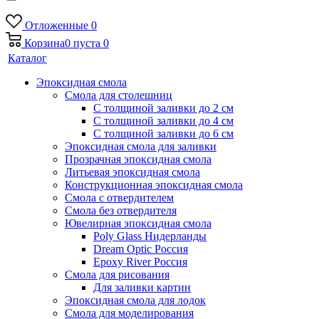
Отложенные
0
Корзина
0
пуста
0
Каталог
Эпоксидная смола
Смола для столешниц
С толщиной заливки до 2 см
С толщиной заливки до 4 см
С толщиной заливки до 6 см
Эпоксидная смола для заливки
Прозрачная эпоксидная смола
Литьевая эпоксидная смола
Конструкционная эпоксидная смола
Смола с отвердителем
Смола без отвердителя
Ювелирная эпоксидная смола
Poly Glass Нидерланды
Dream Optic Россия
Epoxy River Россия
Смола для рисования
Для заливки картин
Эпоксидная смола для лодок
Смола для моделирования