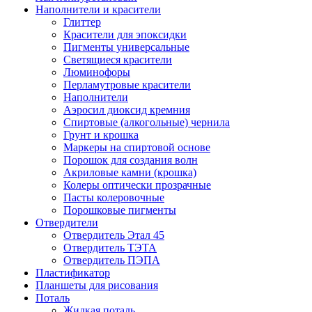
Наполнители и красители
Глиттер
Красители для эпоксидки
Пигменты универсальные
Светящиеся красители
Люминофоры
Перламутровые красители
Наполнители
Аэросил диоксид кремния
Спиртовые (алкогольные) чернила
Грунт и крошка
Маркеры на спиртовой основе
Порошок для создания волн
Акриловые камни (крошка)
Колеры оптически прозрачные
Пасты колеровочные
Порошковые пигменты
Отвердители
Отвердитель Этал 45
Отвердитель ТЭТА
Отвердитель ПЭПА
Пластификатор
Планшеты для рисования
Поталь
Жидкая поталь