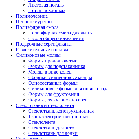
Листовая поталь
Поталь в хлопьях
Полимочевина
Пенополиуретан
Полиэфирная смола
Полиэфирная смола для литья
Смола общего назначения
Подарочные сертификаты
Разделительные составы
Силиконовые молды
Формы продолговатые
Формы для подстаканника
Молды в виде колец
Сборные силиконовые молды
Односоставные формы
Силиконовые формы для нового года
Формы для фруктовниц
Формы для кулонов и серег
Стеклоткань и стеклолента
Стеклоткань конструкционная
Ткань электроизоляционная
Стеклолента
Стеклоткань для авто
Стеклоткань для лодки
Стекломаты