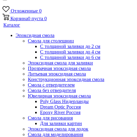
Отложенные
0
Корзина
0
пуста
0
Каталог
Эпоксидная смола
Смола для столешниц
С толщиной заливки до 2 см
С толщиной заливки до 4 см
С толщиной заливки до 6 см
Эпоксидная смола для заливки
Прозрачная эпоксидная смола
Литьевая эпоксидная смола
Конструкционная эпоксидная смола
Смола с отвердителем
Смола без отвердителя
Ювелирная эпоксидная смола
Poly Glass Нидерланды
Dream Optic Россия
Epoxy River Россия
Смола для рисования
Для заливки картин
Эпоксидная смола для лодок
Смола для моделирования