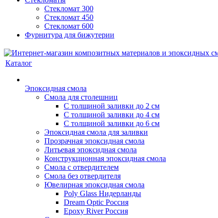
Стекломат 300
Стекломат 450
Стекломат 600
Фурнитура для бижутерии
Каталог
Эпоксидная смола
Смола для столешниц
С толщиной заливки до 2 см
С толщиной заливки до 4 см
С толщиной заливки до 6 см
Эпоксидная смола для заливки
Прозрачная эпоксидная смола
Литьевая эпоксидная смола
Конструкционная эпоксидная смола
Смола с отвердителем
Смола без отвердителя
Ювелирная эпоксидная смола
Poly Glass Нидерланды
Dream Optic Россия
Epoxy River Россия