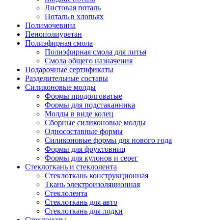
Листовая поталь
Поталь в хлопьях
Полимочевина
Пенополиуретан
Полиэфирная смола
Полиэфирная смола для литья
Смола общего назначения
Подарочные сертификаты
Разделительные составы
Силиконовые молды
Формы продолговатые
Формы для подстаканника
Молды в виде колец
Сборные силиконовые молды
Односоставные формы
Силиконовые формы для нового года
Формы для фруктовниц
Формы для кулонов и серег
Стеклоткань и стеклолента
Стеклоткань конструкционная
Ткань электроизоляционная
Стеклолента
Стеклоткань для авто
Стеклоткань для лодки
Стекломаты