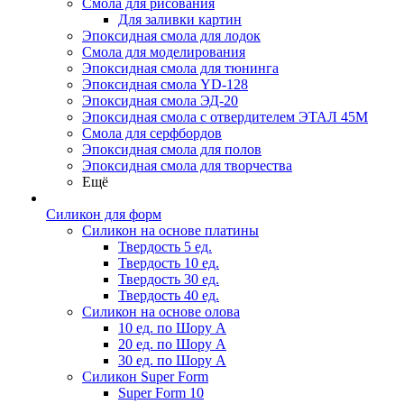
Смола для рисования
Для заливки картин
Эпоксидная смола для лодок
Смола для моделирования
Эпоксидная смола для тюнинга
Эпоксидная смола YD-128
Эпоксидная смола ЭД-20
Эпоксидная смола с отвердителем ЭТАЛ 45М
Смола для серфбордов
Эпоксидная смола для полов
Эпоксидная смола для творчества
Ещё
Силикон для форм
Силикон на основе платины
Твердость 5 ед.
Твердость 10 ед.
Твердость 30 ед.
Твердость 40 ед.
Силикон на основе олова
10 ед. по Шору А
20 ед. по Шору А
30 ед. по Шору А
Силикон Super Form
Super Form 10