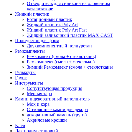
Отвердитель для силикона на оловянном
катализаторе
Жидкий пластик
Ротационный пластик
Жидкий пластик Poly Art
Жидкий пластик Poly Art Fast
Жидкий заливочный пластик MAX-CAST
Полиуретан для форм
Двухкомпонентный полиуретан
Ремкомплекты
Ремкомлект (смола + стеклоткань)
Ремкомплект (смола + стекломат)
Зимний Ремкомлект (смола + стеклоткань)
Гелькоуты
Грунт
Инструменты
Сопутствующая продукция
Мерная тара
Камни и декоративный наполнитель
Мох и кора
Стеклянные камни для декора
декоративный камень (грунт)
Акриловые крошки
Клей
Лак полиуретановый