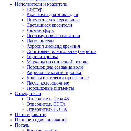
Наполнители и красители
Глиттер
Красители для эпоксидки
Пигменты универсальные
Светящиеся красители
Люминофоры
Перламутровые красители
Наполнители
Аэросил диоксид кремния
Спиртовые (алкогольные) чернила
Грунт и крошка
Маркеры на спиртовой основе
Порошок для создания волн
Акриловые камни (крошка)
Колеры оптически прозрачные
Пасты колеровочные
Порошковые пигменты
Отвердители
Отвердитель Этал 45
Отвердитель ТЭТА
Отвердитель ПЭПА
Пластификатор
Планшеты для рисования
Поталь
Жидкая поталь