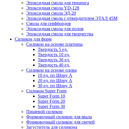
Эпоксидная смола для тюнинга
Эпоксидная смола YD-128
Эпоксидная смола ЭД-20
Эпоксидная смола с отвердителем ЭТАЛ 45М
Смола для серфбордов
Эпоксидная смола для полов
Эпоксидная смола для творчества
Силикон для форм
Силикон на основе платины
Твердость 5 ед.
Твердость 10 ед.
Твердость 30 ед.
Твердость 40 ед.
Силикон на основе олова
10 ед. по Шору А
20 ед. по Шору А
30 ед. по Шору А
Силикон Super Form
Super Form 10
Super Form 20
Super Form 30
Пищевой силикон
Формовочный силикон для мыла
Формовочный силикон для свечей
Загуститель для силикона