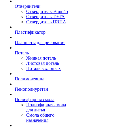
Отвердители
Отвердитель Этал 45
Отвердитель ТЭТА
Отвердитель ПЭПА
Пластификатор
Планшеты для рисования
Поталь
Жидкая поталь
Листовая поталь
Поталь в хлопьях
Полимочевина
Пенополиуретан
Полиэфирная смола
Полиэфирная смола
для литья
Смола общего
назначения