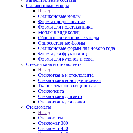
Разделительные составы
Силиконовые молды
Назад
Силиконовые молды
Формы продолговатые
Формы для подстаканника
Молды в виде колец
Сборные силиконовые молды
Односоставные формы
Силиконовые формы для нового года
Формы для фруктовниц
Формы для кулонов и серег
Стеклоткань и стеклолента
Назад
Стеклоткань и стеклолента
Стеклоткань конструкционная
Ткань электроизоляционная
Стеклолента
Стеклоткань для авто
Стеклоткань для лодки
Стекломаты
Назад
Стекломаты
Стекломат 300
Стекломат 450