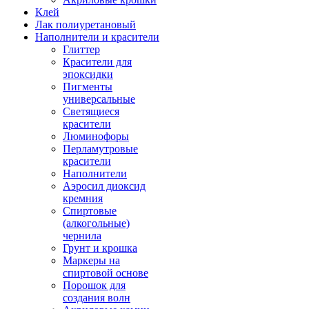
Клей
Лак полиуретановый
Наполнители и красители
Глиттер
Красители для
эпоксидки
Пигменты
универсальные
Светящиеся
красители
Люминофоры
Перламутровые
красители
Наполнители
Аэросил диоксид
кремния
Спиртовые
(алкогольные)
чернила
Грунт и крошка
Маркеры на
спиртовой основе
Порошок для
создания волн