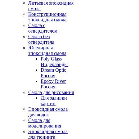
Литьевая эпоксидная
смола
Конструкционная
эпоксидная смола
Смола с
отвердителем
Смола без
отвердителя
Ювелирная
эпоксидная смола
Poly Glass
Нидерланды
Dream Optic
Россия
Epoxy River
Россия
Смола для рисования
Для заливки
картин
Эпоксидная смола
для лодок
Смола для
моделирования
Эпоксидная смола
для тюнинга