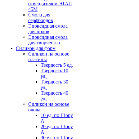
отвердителем ЭТАЛ
45М
Смола для
серфбордов
Эпоксидная смола
для полов
Эпоксидная смола
для творчества
Силикон для форм
Силикон на основе
платины
Твердость 5 ед.
Твердость 10
ед.
Твердость 30
ед.
Твердость 40
ед.
Силикон на основе
олова
10 ед. по Шору
А
20 ед. по Шору
А
30 ед. по Шору