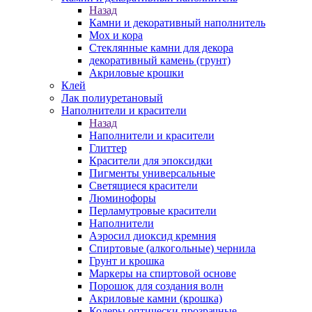
Назад
Камни и декоративный наполнитель
Мох и кора
Стеклянные камни для декора
декоративный камень (грунт)
Акриловые крошки
Клей
Лак полиуретановый
Наполнители и красители
Назад
Наполнители и красители
Глиттер
Красители для эпоксидки
Пигменты универсальные
Светящиеся красители
Люминофоры
Перламутровые красители
Наполнители
Аэросил диоксид кремния
Спиртовые (алкогольные) чернила
Грунт и крошка
Маркеры на спиртовой основе
Порошок для создания волн
Акриловые камни (крошка)
Колеры оптически прозрачные