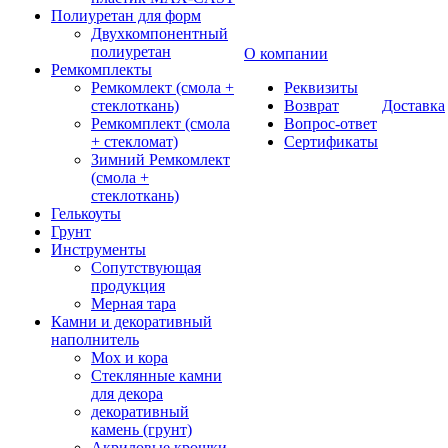
Полиуретан для форм
Двухкомпонентный
полиуретан
О компании
Ремкомплекты
Ремкомлект (смола +
Реквизиты
стеклоткань)
Возврат
Доставка
Ремкомплект (смола
Вопрос-ответ
+ стекломат)
Сертификаты
Зимний Ремкомлект
(смола +
стеклоткань)
Гелькоуты
Грунт
Инструменты
Сопутствующая
продукция
Мерная тара
Камни и декоративный
наполнитель
Мох и кора
Стеклянные камни
для декора
декоративный
камень (грунт)
Акриловые крошки