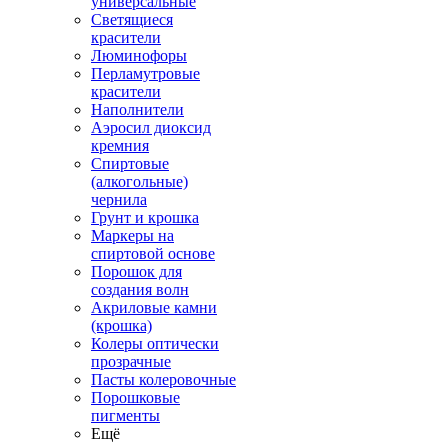
универсальные
Светящиеся
красители
Люминофоры
Перламутровые
красители
Наполнители
Аэросил диоксид
кремния
Спиртовые
(алкогольные)
чернила
Грунт и крошка
Маркеры на
спиртовой основе
Порошок для
создания волн
Акриловые камни
(крошка)
Колеры оптически
прозрачные
Пасты колеровочные
Порошковые
пигменты
Ещё