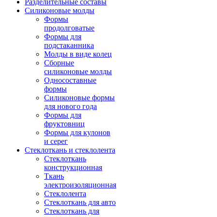
Разделительные составы
Силиконовые молды
Формы
продолговатые
Формы для
подстаканника
Молды в виде колец
Сборные
силиконовые молды
Односоставные
формы
Силиконовые формы
для нового года
Формы для
фруктовниц
Формы для кулонов
и серег
Стеклоткань и стеклолента
Стеклоткань
конструкционная
Ткань
электроизоляционная
Стеклолента
Стеклоткань для авто
Стеклоткань для