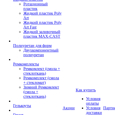
Ротационный
пластик
Жидкий пластик Poly
Art
Жидкий пластик Poly
Art Fast
Жидкий заливочный
пластик MAX-CAST
Полиуретан для форм
Двухкомпонентный
полиуретан
Ремкомплекты
Ремкомлект (смола +
стеклоткань)
Ремкомплект (смола
+ стекломат)
Зимний Ремкомлект
Как купить
(смола +
стеклоткань)
Условия
оплаты
Гелькоуты
Акции
Условия
Партн
доставки
Грунт