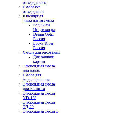
отвердителем
Смола без
отвердителя
Ювелирная
эпоксидная смола
Poly Glass
Нидерланды
Dream Optic
Россия
Epoxy River
Россия
Смола для рисования
Для заливки
картин
Эпоксидная смола
для лодок
Смола для
моделирования
Эпоксидная смола
для тюнинга
Эпоксидная смола
YD-128
Эпоксидная смола
ЭД-20
Эпоксидная смола с