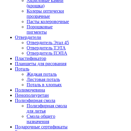
Акриловые камни
(крошка)
Колеры оптически
прозрачные
Пасты колеровочные
Порошковые
пигменты
Отвердители
Отвердитель Этал 45
Отвердитель ТЭТА
Отвердитель ПЭПА
Пластификатор
Планшеты для рисования
Поталь
Жидкая поталь
Листовая поталь
Поталь в хлопьях
Полимочевина
Пенополиуретан
Полиэфирная смола
Полиэфирная смола
для литья
Смола общего
назначения
Подарочные сертификаты