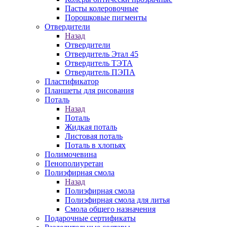
Пасты колеровочные
Порошковые пигменты
Отвердители
Назад
Отвердители
Отвердитель Этал 45
Отвердитель ТЭТА
Отвердитель ПЭПА
Пластификатор
Планшеты для рисования
Поталь
Назад
Поталь
Жидкая поталь
Листовая поталь
Поталь в хлопьях
Полимочевина
Пенополиуретан
Полиэфирная смола
Назад
Полиэфирная смола
Полиэфирная смола для литья
Смола общего назначения
Подарочные сертификаты