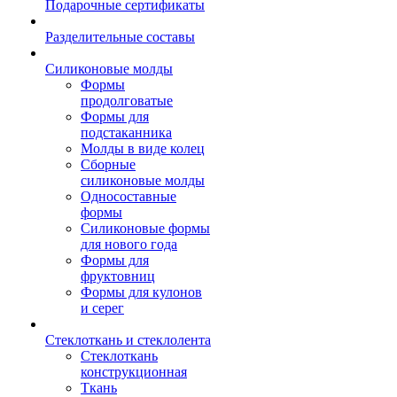
Подарочные сертификаты
Разделительные составы
Силиконовые молды
Формы
продолговатые
Формы для
подстаканника
Молды в виде колец
Сборные
силиконовые молды
Односоставные
формы
Силиконовые формы
для нового года
Формы для
фруктовниц
Формы для кулонов
и серег
Стеклоткань и стеклолента
Стеклоткань
конструкционная
Ткань