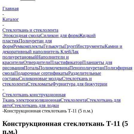
Главная
-
Каталог
-
Стеклоткань и стеклолента
Эпоксидная смола
Силикон для форм
Жидкий
пластик
Полиуретан для
форм
Ремкомплекты
Гелькоуты
Грунт
Инструменты
Камни и
декоративный наполнитель
Клей
Лак
полиуретановый
Наполнители и
красители
Отвердители
Пластификатор
Планшеты для
рисования
Поталь
Полимочевина
Пенополиуретан
Полиэфирная
смола
Подарочные сертификаты
Разделительные
составы
Силиконовые молды
Стеклоткань и
стеклолента
Стекломаты
Фурнитура для бижутерии
-
Стеклоткань конструкционная
Ткань электроизоляционная
Стеклолента
Стеклоткань для
авто
Стеклоткань для лодки
-
Конструкционная стеклоткань Т-11 (5 п.м.)
Конструкционная стеклоткань Т-11 (5
п.м.)