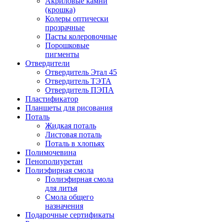
Акриловые камни
(крошка)
Колеры оптически
прозрачные
Пасты колеровочные
Порошковые
пигменты
Отвердители
Отвердитель Этал 45
Отвердитель ТЭТА
Отвердитель ПЭПА
Пластификатор
Планшеты для рисования
Поталь
Жидкая поталь
Листовая поталь
Поталь в хлопьях
Полимочевина
Пенополиуретан
Полиэфирная смола
Полиэфирная смола
для литья
Смола общего
назначения
Подарочные сертификаты