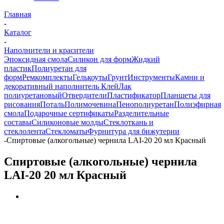
Главная
-
Каталог
-
Наполнители и красители
Эпоксидная смола
Силикон для форм
Жидкий
пластик
Полиуретан для
форм
Ремкомплекты
Гелькоуты
Грунт
Инструменты
Камни и
декоративный наполнитель
Клей
Лак
полиуретановый
Отвердители
Пластификатор
Планшеты для
рисования
Поталь
Полимочевина
Пенополиуретан
Полиэфирная
смола
Подарочные сертификаты
Разделительные
составы
Силиконовые молды
Стеклоткань и
стеклолента
Стекломаты
Фурнитура для бижутерии
-
Спиртовые (алкогольные) чернила LAI-20 20 мл Красный
Спиртовые (алкогольные) чернила
LAI-20 20 мл Красный