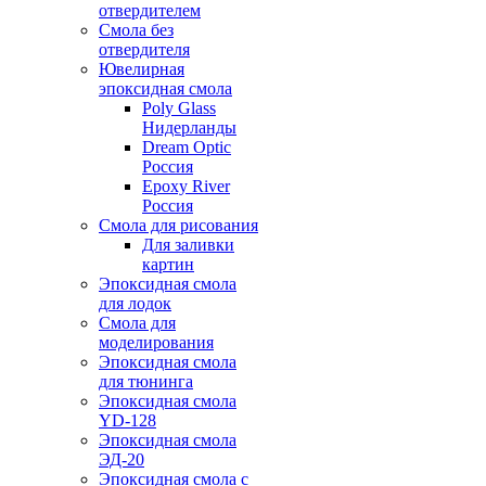
отвердителем
Смола без
отвердителя
Ювелирная
эпоксидная смола
Poly Glass
Нидерланды
Dream Optic
Россия
Epoxy River
Россия
Смола для рисования
Для заливки
картин
Эпоксидная смола
для лодок
Смола для
моделирования
Эпоксидная смола
для тюнинга
Эпоксидная смола
YD-128
Эпоксидная смола
ЭД-20
Эпоксидная смола с