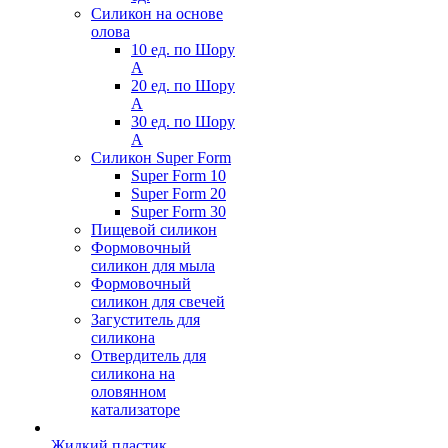
Силикон на основе
олова
10 ед. по Шору
А
20 ед. по Шору
А
30 ед. по Шору
А
Силикон Super Form
Super Form 10
Super Form 20
Super Form 30
Пищевой силикон
Формовочный
силикон для мыла
Формовочный
силикон для свечей
Загуститель для
силикона
Отвердитель для
силикона на
оловянном
катализаторе
Жидкий пластик