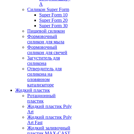
А
Силикон Super Form
Super Form 10
Super Form 20
Super Form 30
Пищевой силикон
Формовочный
силикон для мыла
Формовочный
силикон для свечей
Загуститель для
силикона
Отвердитель для
силикона на
оловянном
катализаторе
Жидкий пластик
Ротационный
пластик
Жидкий пластик Poly
Art
Жидкий пластик Poly
Art Fast
Жидкий заливочный
пластик MAX-CAST