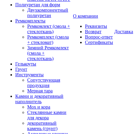
Полиуретан для форм
Двухкомпонентный
полиуретан
О компании
Ремкомплекты
Ремкомлект (смола +
Реквизиты
стеклоткань)
Возврат
Доставка
Ремкомплект (смола
Вопрос-ответ
+ стекломат)
Сертификаты
Зимний Ремкомлект
(смола +
стеклоткань)
Гелькоуты
Грунт
Инструменты
Сопутствующая
продукция
Мерная тара
Камни и декоративный
наполнитель
Мох и кора
Стеклянные камни
для декора
декоративный
камень (грунт)
Акриловые крошки