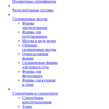
Подарочные сертификаты
Разделительные составы
Силиконовые молды
Формы
продолговатые
Формы для
подстаканника
Молды в виде колец
Сборные
силиконовые молды
Односоставные
формы
Силиконовые формы
для нового года
Формы для
фруктовниц
Формы для кулонов
и серег
Стеклоткань и стеклолента
Стеклоткань
конструкционная
Ткань