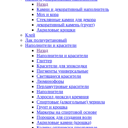
Назад
Камни и декоративный наполнитель
Мох и кора
Стеклянные камни для декора
декоративный камень (грунт)
Акриловые крошки
Клей
Лак полиуретановый
Наполнители и красители
Назад
Наполнители и красители
Глиттер
Красители для эпоксидки
Пигменты универсальные
Светящиеся красители
Люминофоры
Перламутровые красители
Наполнители
Аэросил диоксид кремния
Спиртовые (алкогольные) чернила
Грунт и крошка
Маркеры на спиртовой основе
Порошок для создания волн
Акриловые камни (крошка)
Колеры оптически прозрачные