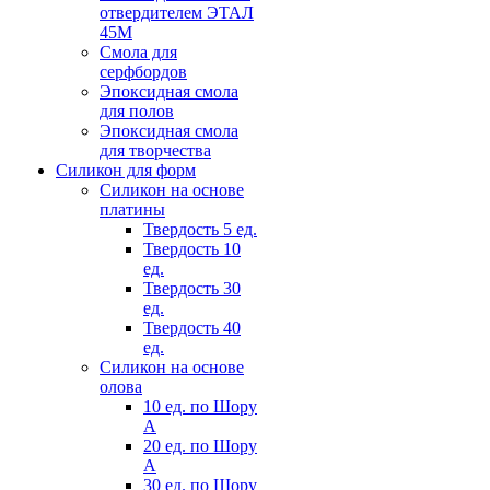
отвердителем ЭТАЛ
45М
Смола для
серфбордов
Эпоксидная смола
для полов
Эпоксидная смола
для творчества
Силикон для форм
Силикон на основе
платины
Твердость 5 ед.
Твердость 10
ед.
Твердость 30
ед.
Твердость 40
ед.
Силикон на основе
олова
10 ед. по Шору
А
20 ед. по Шору
А
30 ед. по Шору