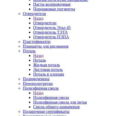
Пасты колеровочные
Порошковые пигменты
Отвердители
Назад
Отвердители
Отвердитель Этал 45
Отвердитель ТЭТА
Отвердитель ПЭПА
Пластификатор
Планшеты для рисования
Поталь
Назад
Поталь
Жидкая поталь
Листовая поталь
Поталь в хлопьях
Полимочевина
Пенополиуретан
Полиэфирная смола
Назад
Полиэфирная смола
Полиэфирная смола для литья
Смола общего назначения
Подарочные сертификаты