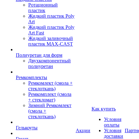
Ротационный
пластик
Жидкий пластик Poly
Art
Жидкий пластик Poly
Art Fast
Жидкий заливочный
пластик MAX-CAST
Полиуретан для форм
Двухкомпонентный
полиуретан
Ремкомплекты
Ремкомлект (смола +
стеклоткань)
Ремкомплект (смола
+ стекломат)
Зимний Ремкомлект
Как купить
(смола +
стеклоткань)
Условия
оплаты
Гелькоуты
Акции
Условия
Партн
доставки
Грунт