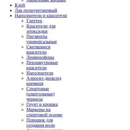
Клей
Лак полиуретановый
Наполнители и красители
Глиттер
Красители для
эпоксидки
Пигменты
универсальные
Светящиеся
красители
Люминофоры
Перламутровые
красители
Наполнители
Аэросил диоксид
кремния
Спиртовые
(алкогольные)
чернила
Грунт и крошка
Маркеры на
спиртовой основе
Порошок для
создания волн