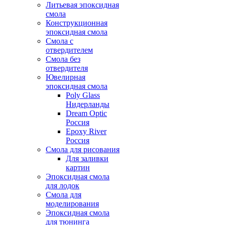
Литьевая эпоксидная
смола
Конструкционная
эпоксидная смола
Смола с
отвердителем
Смола без
отвердителя
Ювелирная
эпоксидная смола
Poly Glass
Нидерланды
Dream Optic
Россия
Epoxy River
Россия
Смола для рисования
Для заливки
картин
Эпоксидная смола
для лодок
Смола для
моделирования
Эпоксидная смола
для тюнинга