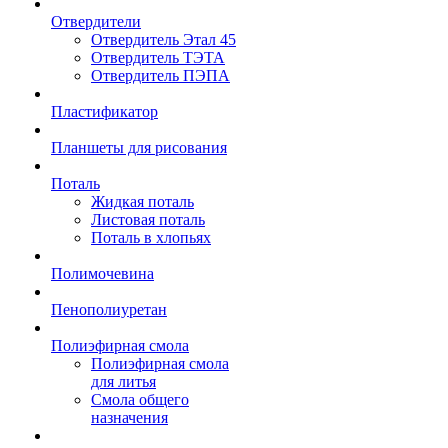
Отвердители
Отвердитель Этал 45
Отвердитель ТЭТА
Отвердитель ПЭПА
Пластификатор
Планшеты для рисования
Поталь
Жидкая поталь
Листовая поталь
Поталь в хлопьях
Полимочевина
Пенополиуретан
Полиэфирная смола
Полиэфирная смола
для литья
Смола общего
назначения