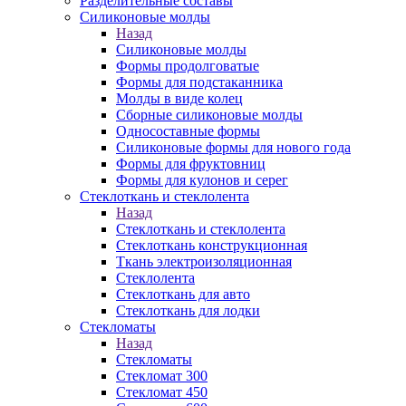
Разделительные составы
Силиконовые молды
Назад
Силиконовые молды
Формы продолговатые
Формы для подстаканника
Молды в виде колец
Сборные силиконовые молды
Односоставные формы
Силиконовые формы для нового года
Формы для фруктовниц
Формы для кулонов и серег
Стеклоткань и стеклолента
Назад
Стеклоткань и стеклолента
Стеклоткань конструкционная
Ткань электроизоляционная
Стеклолента
Стеклоткань для авто
Стеклоткань для лодки
Стекломаты
Назад
Стекломаты
Стекломат 300
Стекломат 450