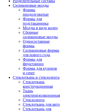
Разделительные составы
Силиконовые молды
Формы
продолговатые
Формы для
подстаканника
Молды в виде колец
Сборные
силиконовые молды
Односоставные
формы
Силиконовые формы
для нового года
Формы для
фруктовниц
Формы для кулонов
и серег
Стеклоткань и стеклолента
Стеклоткань
конструкционная
Ткань
электроизоляционная
Стеклолента
Стеклоткань для авто
Стеклоткань для