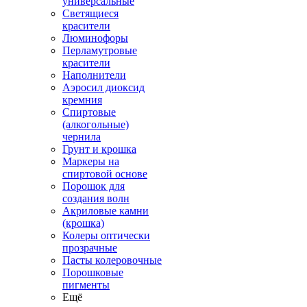
универсальные
Светящиеся
красители
Люминофоры
Перламутровые
красители
Наполнители
Аэросил диоксид
кремния
Спиртовые
(алкогольные)
чернила
Грунт и крошка
Маркеры на
спиртовой основе
Порошок для
создания волн
Акриловые камни
(крошка)
Колеры оптически
прозрачные
Пасты колеровочные
Порошковые
пигменты
Ещё