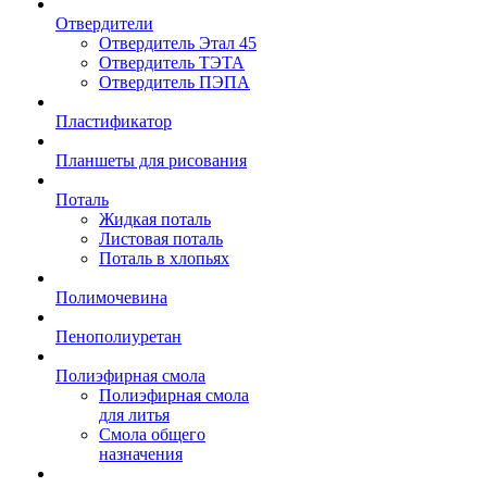
Отвердители
Отвердитель Этал 45
Отвердитель ТЭТА
Отвердитель ПЭПА
Пластификатор
Планшеты для рисования
Поталь
Жидкая поталь
Листовая поталь
Поталь в хлопьях
Полимочевина
Пенополиуретан
Полиэфирная смола
Полиэфирная смола
для литья
Смола общего
назначения