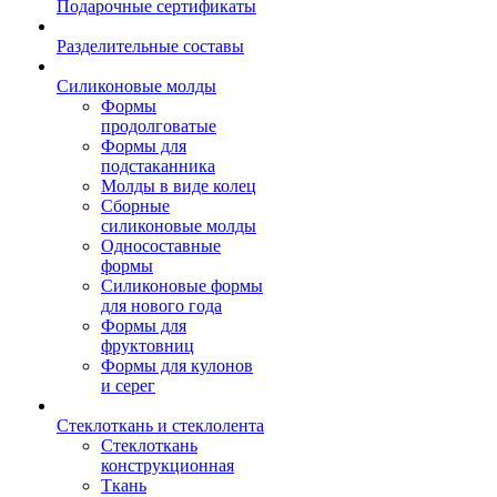
Подарочные сертификаты
Разделительные составы
Силиконовые молды
Формы
продолговатые
Формы для
подстаканника
Молды в виде колец
Сборные
силиконовые молды
Односоставные
формы
Силиконовые формы
для нового года
Формы для
фруктовниц
Формы для кулонов
и серег
Стеклоткань и стеклолента
Стеклоткань
конструкционная
Ткань