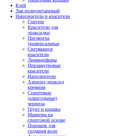
Клей
Лак полиуретановый
Наполнители и красители
Глиттер
Красители для
эпоксидки
Пигменты
универсальные
Светящиеся
красители
Люминофоры
Перламутровые
красители
Наполнители
Аэросил диоксид
кремния
Спиртовые
(алкогольные)
чернила
Грунт и крошка
Маркеры на
спиртовой основе
Порошок для
создания волн