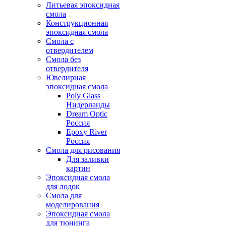
Литьевая эпоксидная
смола
Конструкционная
эпоксидная смола
Смола с
отвердителем
Смола без
отвердителя
Ювелирная
эпоксидная смола
Poly Glass
Нидерланды
Dream Optic
Россия
Epoxy River
Россия
Смола для рисования
Для заливки
картин
Эпоксидная смола
для лодок
Смола для
моделирования
Эпоксидная смола
для тюнинга