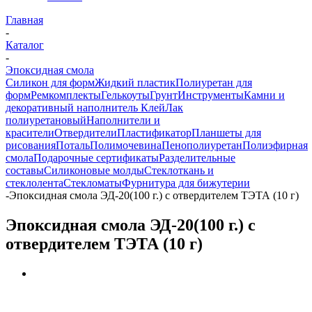
Главная
-
Каталог
-
Эпоксидная смола
Силикон для форм
Жидкий пластик
Полиуретан для
форм
Ремкомплекты
Гелькоуты
Грунт
Инструменты
Камни и
декоративный наполнитель
Клей
Лак
полиуретановый
Наполнители и
красители
Отвердители
Пластификатор
Планшеты для
рисования
Поталь
Полимочевина
Пенополиуретан
Полиэфирная
смола
Подарочные сертификаты
Разделительные
составы
Силиконовые молды
Стеклоткань и
стеклолента
Стекломаты
Фурнитура для бижутерии
-
Эпоксидная смола ЭД-20(100 г.) с отвердителем ТЭТА (10 г)
Эпоксидная смола ЭД-20(100 г.) с
отвердителем ТЭТА (10 г)