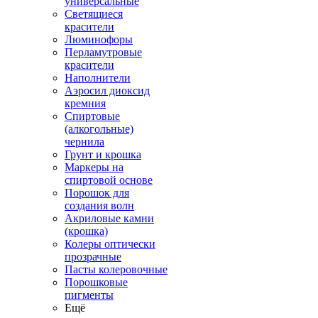
универсальные
Светящиеся
красители
Люминофоры
Перламутровые
красители
Наполнители
Аэросил диоксид
кремния
Спиртовые
(алкогольные)
чернила
Грунт и крошка
Маркеры на
спиртовой основе
Порошок для
создания волн
Акриловые камни
(крошка)
Колеры оптически
прозрачные
Пасты колеровочные
Порошковые
пигменты
Ещё