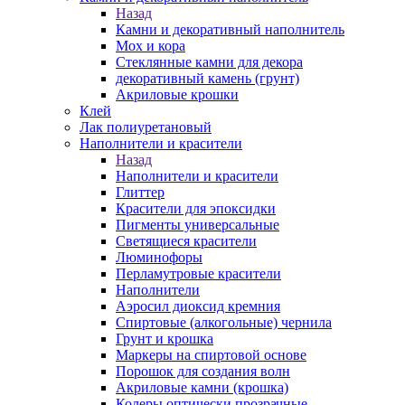
Назад
Камни и декоративный наполнитель
Мох и кора
Стеклянные камни для декора
декоративный камень (грунт)
Акриловые крошки
Клей
Лак полиуретановый
Наполнители и красители
Назад
Наполнители и красители
Глиттер
Красители для эпоксидки
Пигменты универсальные
Светящиеся красители
Люминофоры
Перламутровые красители
Наполнители
Аэросил диоксид кремния
Спиртовые (алкогольные) чернила
Грунт и крошка
Маркеры на спиртовой основе
Порошок для создания волн
Акриловые камни (крошка)
Колеры оптически прозрачные