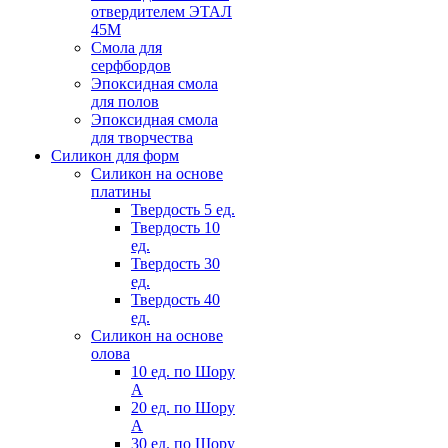
отвердителем ЭТАЛ
45М
Смола для
серфбордов
Эпоксидная смола
для полов
Эпоксидная смола
для творчества
Силикон для форм
Силикон на основе
платины
Твердость 5 ед.
Твердость 10
ед.
Твердость 30
ед.
Твердость 40
ед.
Силикон на основе
олова
10 ед. по Шору
А
20 ед. по Шору
А
30 ед. по Шору