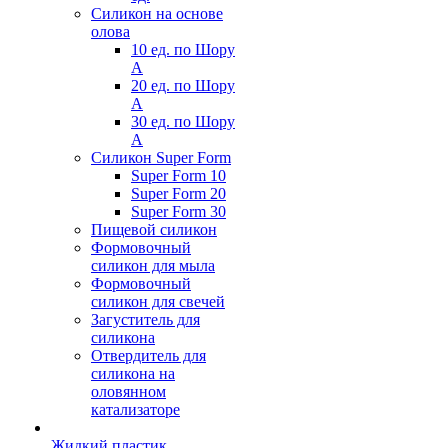
Силикон на основе
олова
10 ед. по Шору
А
20 ед. по Шору
А
30 ед. по Шору
А
Силикон Super Form
Super Form 10
Super Form 20
Super Form 30
Пищевой силикон
Формовочный
силикон для мыла
Формовочный
силикон для свечей
Загуститель для
силикона
Отвердитель для
силикона на
оловянном
катализаторе
Жидкий пластик