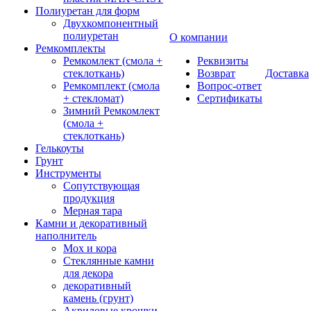
Полиуретан для форм
Двухкомпонентный
полиуретан
О компании
Ремкомплекты
Ремкомлект (смола +
Реквизиты
стеклоткань)
Возврат
Доставка
Ремкомплект (смола
Вопрос-ответ
+ стекломат)
Сертификаты
Зимний Ремкомлект
(смола +
стеклоткань)
Гелькоуты
Грунт
Инструменты
Сопутствующая
продукция
Мерная тара
Камни и декоративный
наполнитель
Мох и кора
Стеклянные камни
для декора
декоративный
камень (грунт)
Акриловые крошки