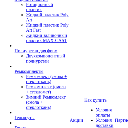
Ротационный
пластик
Жидкий пластик Poly
Art
Жидкий пластик Poly
Art Fast
Жидкий заливочный
пластик MAX-CAST
Полиуретан для форм
Двухкомпонентный
полиуретан
Ремкомплекты
Ремкомлект (смола +
стеклоткань)
Ремкомплект (смола
+ стекломат)
Зимний Ремкомлект
Как купить
(смола +
стеклоткань)
Условия
оплаты
Гелькоуты
Акции
Условия
Партн
доставки
Грунт