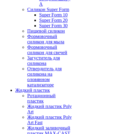
А
Силикон Super Form
Super Form 10
Super Form 20
Super Form 30
Пищевой силикон
Формовочный
силикон для мыла
Формовочный
силикон для свечей
Загуститель для
силикона
Отвердитель для
силикона на
оловянном
катализаторе
Жидкий пластик
Ротационный
пластик
Жидкий пластик Poly
Art
Жидкий пластик Poly
Art Fast
Жидкий заливочный
пластик MAX-CAST