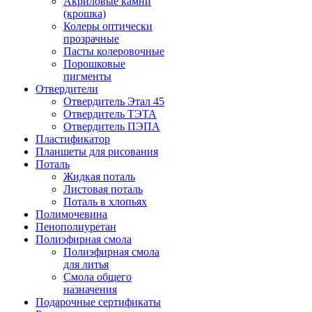
Акриловые камни
(крошка)
Колеры оптически
прозрачные
Пасты колеровочные
Порошковые
пигменты
Отвердители
Отвердитель Этал 45
Отвердитель ТЭТА
Отвердитель ПЭПА
Пластификатор
Планшеты для рисования
Поталь
Жидкая поталь
Листовая поталь
Поталь в хлопьях
Полимочевина
Пенополиуретан
Полиэфирная смола
Полиэфирная смола
для литья
Смола общего
назначения
Подарочные сертификаты