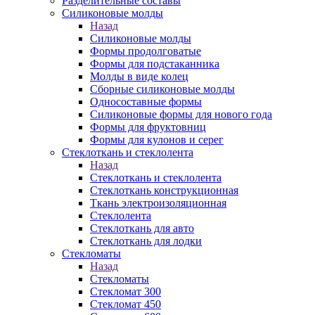
Разделительные составы
Силиконовые молды
Назад
Силиконовые молды
Формы продолговатые
Формы для подстаканника
Молды в виде колец
Сборные силиконовые молды
Односоставные формы
Силиконовые формы для нового года
Формы для фруктовниц
Формы для кулонов и серег
Стеклоткань и стеклолента
Назад
Стеклоткань и стеклолента
Стеклоткань конструкционная
Ткань электроизоляционная
Стеклолента
Стеклоткань для авто
Стеклоткань для лодки
Стекломаты
Назад
Стекломаты
Стекломат 300
Стекломат 450