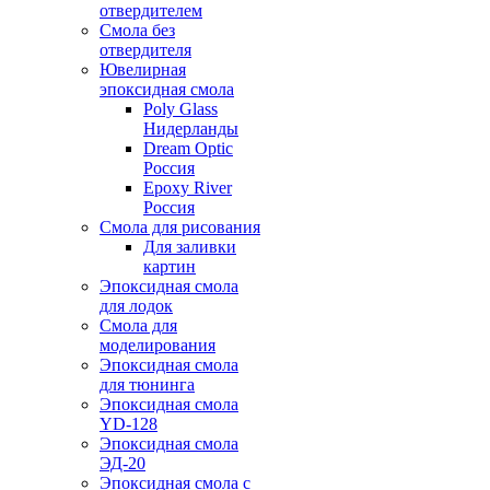
отвердителем
Смола без
отвердителя
Ювелирная
эпоксидная смола
Poly Glass
Нидерланды
Dream Optic
Россия
Epoxy River
Россия
Смола для рисования
Для заливки
картин
Эпоксидная смола
для лодок
Смола для
моделирования
Эпоксидная смола
для тюнинга
Эпоксидная смола
YD-128
Эпоксидная смола
ЭД-20
Эпоксидная смола с