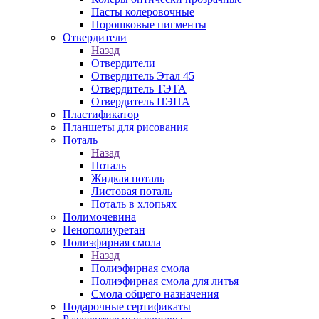
Пасты колеровочные
Порошковые пигменты
Отвердители
Назад
Отвердители
Отвердитель Этал 45
Отвердитель ТЭТА
Отвердитель ПЭПА
Пластификатор
Планшеты для рисования
Поталь
Назад
Поталь
Жидкая поталь
Листовая поталь
Поталь в хлопьях
Полимочевина
Пенополиуретан
Полиэфирная смола
Назад
Полиэфирная смола
Полиэфирная смола для литья
Смола общего назначения
Подарочные сертификаты