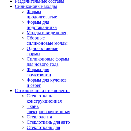
Разделительные составы
Силиконовые молды
Формы
продолговатые
Формы для
подстаканника
Молды в виде колец
Сборные
силиконовые молды
Односоставные
формы
Силиконовые формы
для нового года
Формы для
фруктовниц
Формы для кулонов
и серег
Стеклоткань и стеклолента
Стеклоткань
конструкционная
Ткань
электроизоляционная
Стеклолента
Стеклоткань для авто
Стеклоткань для