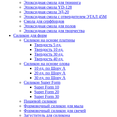
Эпоксидная смола для тюнинга
Эпоксидная смола YD-128
Эпоксидная смола ЭД-20
Эпоксидная смола с отвердителем ЭТАЛ 45М
Смола для серфбордов
Эпоксидная смола для полов
Эпоксидная смола для творчества
Силикон для форм
Силикон на основе платины
Твердость 5 ед.
Твердость 10 ед.
Твердость 30 ед.
Твердость 40 ед.
Силикон на основе олова
10 ед. по Шору А
20 ед. по Шору А
30 ед. по Шору А
Силикон Super Form
Super Form 10
Super Form 20
Super Form 30
Пищевой силикон
Формовочный силикон для мыла
Формовочный силикон для свечей
Загуститель для силикона