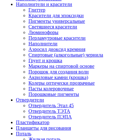
Наполнители и красители
Глиттер
Красители для эпоксидки
Пигменты универсальные
Светящиеся красители
Люминофоры
Перламутровые красители
Наполнители
Аэросил диоксид кремния
Спиртовые (алкогольные) чернила
Грунт и крошка
Маркеры на спиртовой основе
Порошок для создания волн
Акриловые камни (крошка)
Колеры оптически прозрачные
Пасты колеровочные
Порошковые пигменты
Отвердители
Отвердитель Этал 45
Отвердитель ТЭТА
Отвердитель ПЭПА
Пластификатор
Планшеты для рисования
Поталь
Жидкая поталь