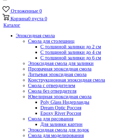
Отложенные
0
Корзина
0
пуста
0
Каталог
Эпоксидная смола
Смола для столешниц
С толщиной заливки до 2 см
С толщиной заливки до 4 см
С толщиной заливки до 6 см
Эпоксидная смола для заливки
Прозрачная эпоксидная смола
Литьевая эпоксидная смола
Конструкционная эпоксидная смола
Смола с отвердителем
Смола без отвердителя
Ювелирная эпоксидная смола
Poly Glass Нидерланды
Dream Optic Россия
Epoxy River Россия
Смола для рисования
Для заливки картин
Эпоксидная смола для лодок
Смола для моделирования