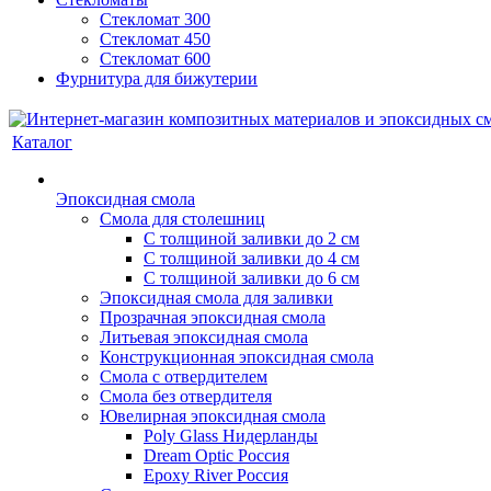
Стекломат 300
Стекломат 450
Стекломат 600
Фурнитура для бижутерии
Каталог
Эпоксидная смола
Смола для столешниц
С толщиной заливки до 2 см
С толщиной заливки до 4 см
С толщиной заливки до 6 см
Эпоксидная смола для заливки
Прозрачная эпоксидная смола
Литьевая эпоксидная смола
Конструкционная эпоксидная смола
Смола с отвердителем
Смола без отвердителя
Ювелирная эпоксидная смола
Poly Glass Нидерланды
Dream Optic Россия
Epoxy River Россия