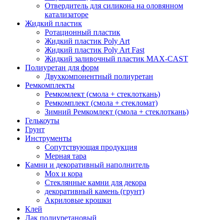
Отвердитель для силикона на оловянном
катализаторе
Жидкий пластик
Ротационный пластик
Жидкий пластик Poly Art
Жидкий пластик Poly Art Fast
Жидкий заливочный пластик MAX-CAST
Полиуретан для форм
Двухкомпонентный полиуретан
Ремкомплекты
Ремкомлект (смола + стеклоткань)
Ремкомплект (смола + стекломат)
Зимний Ремкомлект (смола + стеклоткань)
Гелькоуты
Грунт
Инструменты
Сопутствующая продукция
Мерная тара
Камни и декоративный наполнитель
Мох и кора
Стеклянные камни для декора
декоративный камень (грунт)
Акриловые крошки
Клей
Лак полиуретановый