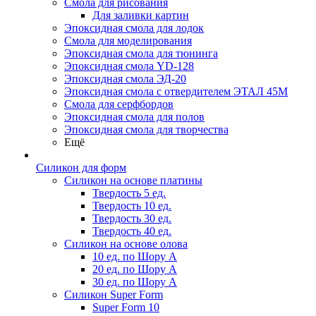
Смола для рисования
Для заливки картин
Эпоксидная смола для лодок
Смола для моделирования
Эпоксидная смола для тюнинга
Эпоксидная смола YD-128
Эпоксидная смола ЭД-20
Эпоксидная смола с отвердителем ЭТАЛ 45М
Смола для серфбордов
Эпоксидная смола для полов
Эпоксидная смола для творчества
Ещё
Силикон для форм
Силикон на основе платины
Твердость 5 ед.
Твердость 10 ед.
Твердость 30 ед.
Твердость 40 ед.
Силикон на основе олова
10 ед. по Шору А
20 ед. по Шору А
30 ед. по Шору А
Силикон Super Form
Super Form 10