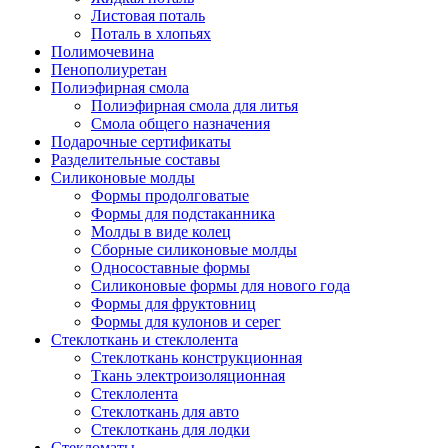
Листовая поталь
Поталь в хлопьях
Полимочевина
Пенополиуретан
Полиэфирная смола
Полиэфирная смола для литья
Смола общего назначения
Подарочные сертификаты
Разделительные составы
Силиконовые молды
Формы продолговатые
Формы для подстаканника
Молды в виде колец
Сборные силиконовые молды
Односоставные формы
Силиконовые формы для нового года
Формы для фруктовниц
Формы для кулонов и серег
Стеклоткань и стеклолента
Стеклоткань конструкционная
Ткань электроизоляционная
Стеклолента
Стеклоткань для авто
Стеклоткань для лодки
Стекломаты