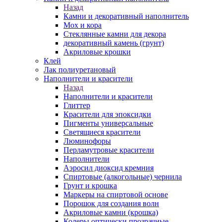
Назад
Камни и декоративный наполнитель
Мох и кора
Стеклянные камни для декора
декоративный камень (грунт)
Акриловые крошки
Клей
Лак полиуретановый
Наполнители и красители
Назад
Наполнители и красители
Глиттер
Красители для эпоксидки
Пигменты универсальные
Светящиеся красители
Люминофоры
Перламутровые красители
Наполнители
Аэросил диоксид кремния
Спиртовые (алкогольные) чернила
Грунт и крошка
Маркеры на спиртовой основе
Порошок для создания волн
Акриловые камни (крошка)
Колеры оптически прозрачные