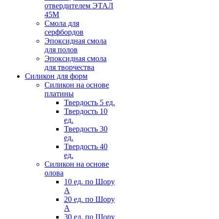
отвердителем ЭТАЛ
45М
Смола для
серфбордов
Эпоксидная смола
для полов
Эпоксидная смола
для творчества
Силикон для форм
Силикон на основе
платины
Твердость 5 ед.
Твердость 10
ед.
Твердость 30
ед.
Твердость 40
ед.
Силикон на основе
олова
10 ед. по Шору
А
20 ед. по Шору
А
30 ед. по Шору