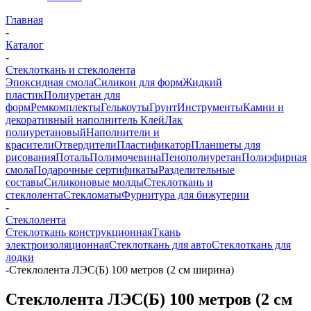
Главная
-
Каталог
-
Стеклоткань и стеклолента
Эпоксидная смола
Силикон для форм
Жидкий
пластик
Полиуретан для
форм
Ремкомплекты
Гелькоуты
Грунт
Инструменты
Камни и
декоративный наполнитель
Клей
Лак
полиуретановый
Наполнители и
красители
Отвердители
Пластификатор
Планшеты для
рисования
Поталь
Полимочевина
Пенополиуретан
Полиэфирная
смола
Подарочные сертификаты
Разделительные
составы
Силиконовые молды
Стеклоткань и
стеклолента
Стекломаты
Фурнитура для бижутерии
-
Стеклолента
Стеклоткань конструкционная
Ткань
электроизоляционная
Стеклоткань для авто
Стеклоткань для
лодки
-
Стеклолента ЛЭС(Б) 100 метров (2 см ширина)
Стеклолента ЛЭС(Б) 100 метров (2 см