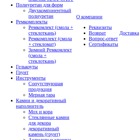
Полиуретан для форм
Двухкомпонентный
полиуретан
О компании
Ремкомплекты
Ремкомлект (смола +
Реквизиты
стеклоткань)
Возврат
Доставка
Ремкомплект (смола
Вопрос-ответ
+ стекломат)
Сертификаты
Зимний Ремкомлект
(смола +
стеклоткань)
Гелькоуты
Грунт
Инструменты
Сопутствующая
продукция
Мерная тара
Камни и декоративный
наполнитель
Мох и кора
Стеклянные камни
для декора
декоративный
камень (грунт)
Акриловые крошки