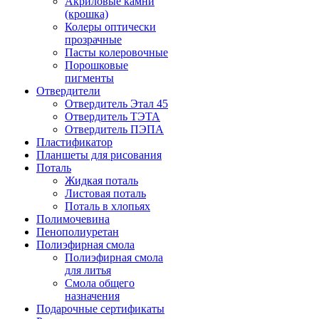
Акриловые камни
(крошка)
Колеры оптически
прозрачные
Пасты колеровочные
Порошковые
пигменты
Отвердители
Отвердитель Этал 45
Отвердитель ТЭТА
Отвердитель ПЭПА
Пластификатор
Планшеты для рисования
Поталь
Жидкая поталь
Листовая поталь
Поталь в хлопьях
Полимочевина
Пенополиуретан
Полиэфирная смола
Полиэфирная смола
для литья
Смола общего
назначения
Подарочные сертификаты