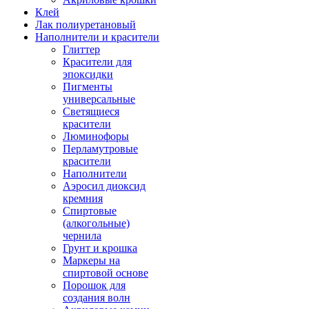
Клей
Лак полиуретановый
Наполнители и красители
Глиттер
Красители для
эпоксидки
Пигменты
универсальные
Светящиеся
красители
Люминофоры
Перламутровые
красители
Наполнители
Аэросил диоксид
кремния
Спиртовые
(алкогольные)
чернила
Грунт и крошка
Маркеры на
спиртовой основе
Порошок для
создания волн