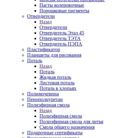
Пасты колеровочные
Порошковые пигменты
Отвердители
Назад
Отвердители
Отвердитель Этал 45
Отвердитель ТЭТА
Отвердитель ПЭПА
Пластификатор
Планшеты для рисования
Поталь
Назад
Поталь
Жидкая поталь
Листовая поталь
Поталь в хлопьях
Полимочевина
Пенополиуретан
Полиэфирная смола
Назад
Полиэфирная смола
Полиэфирная смола для литья
Смола общего назначения
Подарочные сертификаты