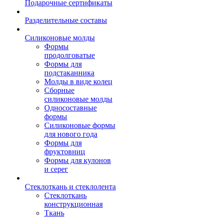
Подарочные сертификаты
Разделительные составы
Силиконовые молды
Формы
продолговатые
Формы для
подстаканника
Молды в виде колец
Сборные
силиконовые молды
Односоставные
формы
Силиконовые формы
для нового года
Формы для
фруктовниц
Формы для кулонов
и серег
Стеклоткань и стеклолента
Стеклоткань
конструкционная
Ткань