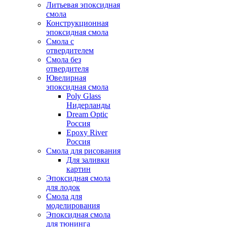
Литьевая эпоксидная
смола
Конструкционная
эпоксидная смола
Смола с
отвердителем
Смола без
отвердителя
Ювелирная
эпоксидная смола
Poly Glass
Нидерланды
Dream Optic
Россия
Epoxy River
Россия
Смола для рисования
Для заливки
картин
Эпоксидная смола
для лодок
Смола для
моделирования
Эпоксидная смола
для тюнинга