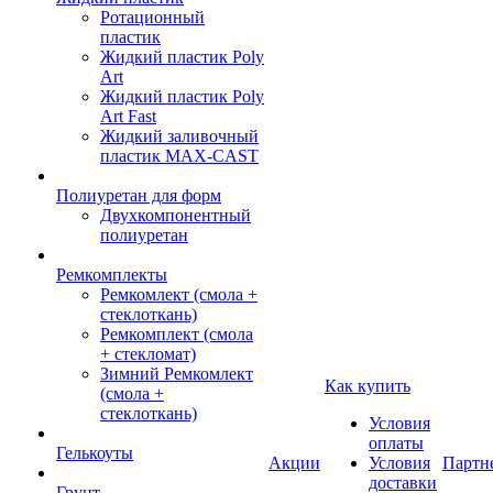
Ротационный
пластик
Жидкий пластик Poly
Art
Жидкий пластик Poly
Art Fast
Жидкий заливочный
пластик MAX-CAST
Полиуретан для форм
Двухкомпонентный
полиуретан
Ремкомплекты
Ремкомлект (смола +
стеклоткань)
Ремкомплект (смола
+ стекломат)
Зимний Ремкомлект
Как купить
(смола +
стеклоткань)
Условия
оплаты
Гелькоуты
Акции
Условия
Партн
доставки
Грунт