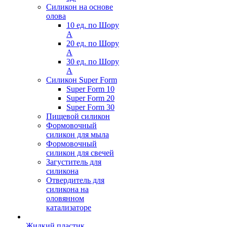
Силикон на основе
олова
10 ед. по Шору
А
20 ед. по Шору
А
30 ед. по Шору
А
Силикон Super Form
Super Form 10
Super Form 20
Super Form 30
Пищевой силикон
Формовочный
силикон для мыла
Формовочный
силикон для свечей
Загуститель для
силикона
Отвердитель для
силикона на
оловянном
катализаторе
Жидкий пластик