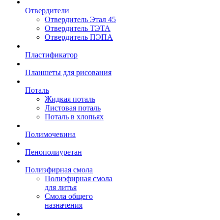
Отвердители
Отвердитель Этал 45
Отвердитель ТЭТА
Отвердитель ПЭПА
Пластификатор
Планшеты для рисования
Поталь
Жидкая поталь
Листовая поталь
Поталь в хлопьях
Полимочевина
Пенополиуретан
Полиэфирная смола
Полиэфирная смола
для литья
Смола общего
назначения