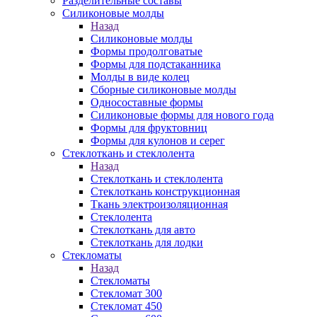
Разделительные составы
Силиконовые молды
Назад
Силиконовые молды
Формы продолговатые
Формы для подстаканника
Молды в виде колец
Сборные силиконовые молды
Односоставные формы
Силиконовые формы для нового года
Формы для фруктовниц
Формы для кулонов и серег
Стеклоткань и стеклолента
Назад
Стеклоткань и стеклолента
Стеклоткань конструкционная
Ткань электроизоляционная
Стеклолента
Стеклоткань для авто
Стеклоткань для лодки
Стекломаты
Назад
Стекломаты
Стекломат 300
Стекломат 450