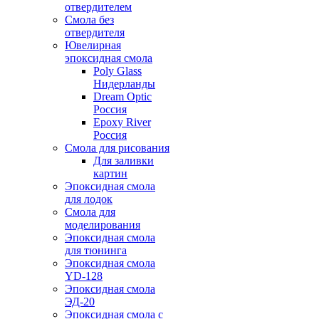
отвердителем
Смола без
отвердителя
Ювелирная
эпоксидная смола
Poly Glass
Нидерланды
Dream Optic
Россия
Epoxy River
Россия
Смола для рисования
Для заливки
картин
Эпоксидная смола
для лодок
Смола для
моделирования
Эпоксидная смола
для тюнинга
Эпоксидная смола
YD-128
Эпоксидная смола
ЭД-20
Эпоксидная смола с