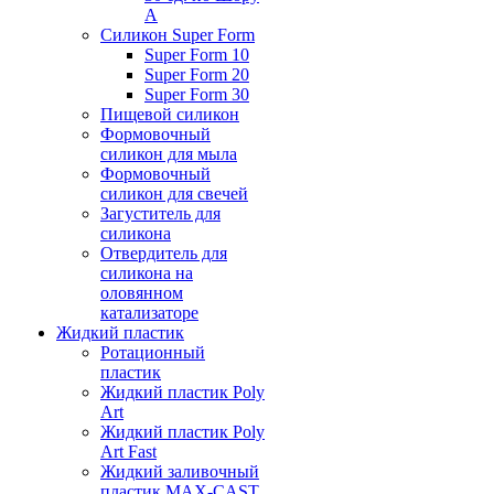
А
Силикон Super Form
Super Form 10
Super Form 20
Super Form 30
Пищевой силикон
Формовочный
силикон для мыла
Формовочный
силикон для свечей
Загуститель для
силикона
Отвердитель для
силикона на
оловянном
катализаторе
Жидкий пластик
Ротационный
пластик
Жидкий пластик Poly
Art
Жидкий пластик Poly
Art Fast
Жидкий заливочный
пластик MAX-CAST