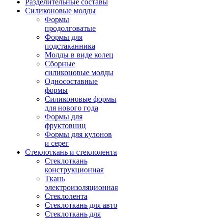
Разделительные составы
Силиконовые молды
Формы
продолговатые
Формы для
подстаканника
Молды в виде колец
Сборные
силиконовые молды
Односоставные
формы
Силиконовые формы
для нового года
Формы для
фруктовниц
Формы для кулонов
и серег
Стеклоткань и стеклолента
Стеклоткань
конструкционная
Ткань
электроизоляционная
Стеклолента
Стеклоткань для авто
Стеклоткань для