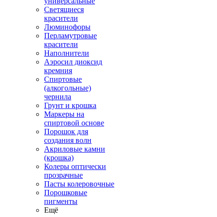
универсальные
Светящиеся
красители
Люминофоры
Перламутровые
красители
Наполнители
Аэросил диоксид
кремния
Спиртовые
(алкогольные)
чернила
Грунт и крошка
Маркеры на
спиртовой основе
Порошок для
создания волн
Акриловые камни
(крошка)
Колеры оптически
прозрачные
Пасты колеровочные
Порошковые
пигменты
Ещё