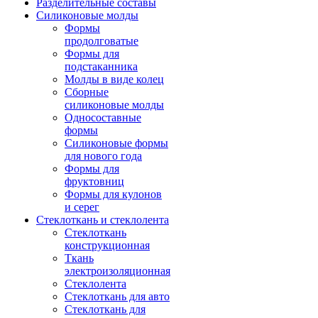
Разделительные составы
Силиконовые молды
Формы
продолговатые
Формы для
подстаканника
Молды в виде колец
Сборные
силиконовые молды
Односоставные
формы
Силиконовые формы
для нового года
Формы для
фруктовниц
Формы для кулонов
и серег
Стеклоткань и стеклолента
Стеклоткань
конструкционная
Ткань
электроизоляционная
Стеклолента
Стеклоткань для авто
Стеклоткань для