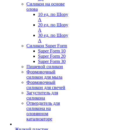
Силикон на основе
олова
10 ед. по Шору
А
20 ед. по Шору
А
30 ед. по Шору
А
Силикон Super Form
Super Form 10
Super Form 20
Super Form 30
Пищевой силикон
Формовочный
силикон для мыла
Формовочный
силикон для свечей
Загуститель для
силикона
Отвердитель для
силикона на
оловянном
катализаторе
Жидкий пластик