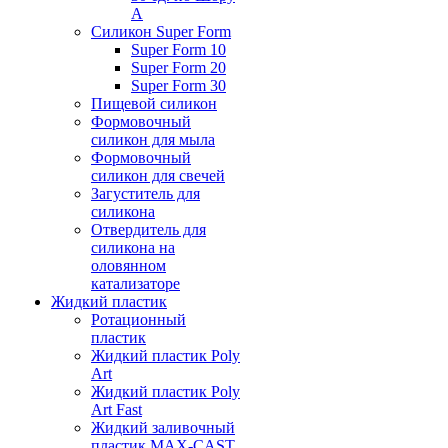
А
Силикон Super Form
Super Form 10
Super Form 20
Super Form 30
Пищевой силикон
Формовочный
силикон для мыла
Формовочный
силикон для свечей
Загуститель для
силикона
Отвердитель для
силикона на
оловянном
катализаторе
Жидкий пластик
Ротационный
пластик
Жидкий пластик Poly
Art
Жидкий пластик Poly
Art Fast
Жидкий заливочный
пластик MAX-CAST