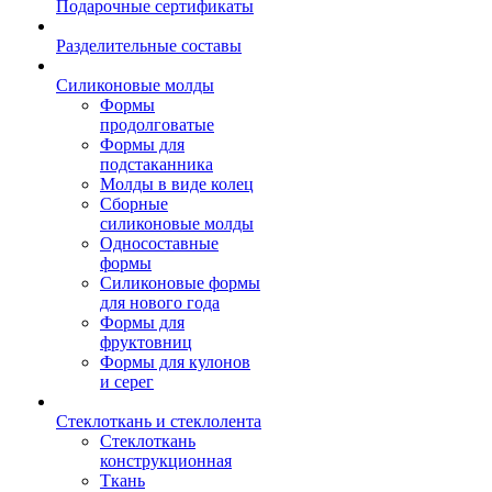
Подарочные сертификаты
Разделительные составы
Силиконовые молды
Формы
продолговатые
Формы для
подстаканника
Молды в виде колец
Сборные
силиконовые молды
Односоставные
формы
Силиконовые формы
для нового года
Формы для
фруктовниц
Формы для кулонов
и серег
Стеклоткань и стеклолента
Стеклоткань
конструкционная
Ткань