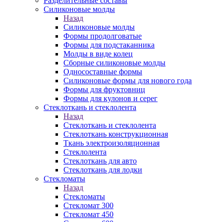
Разделительные составы
Силиконовые молды
Назад
Силиконовые молды
Формы продолговатые
Формы для подстаканника
Молды в виде колец
Сборные силиконовые молды
Односоставные формы
Силиконовые формы для нового года
Формы для фруктовниц
Формы для кулонов и серег
Стеклоткань и стеклолента
Назад
Стеклоткань и стеклолента
Стеклоткань конструкционная
Ткань электроизоляционная
Стеклолента
Стеклоткань для авто
Стеклоткань для лодки
Стекломаты
Назад
Стекломаты
Стекломат 300
Стекломат 450