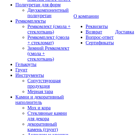
Полиуретан для форм
Двухкомпонентный
полиуретан
О компании
Ремкомплекты
Ремкомлект (смола +
Реквизиты
стеклоткань)
Возврат
Доставка
Ремкомплект (смола
Вопрос-ответ
+ стекломат)
Сертификаты
Зимний Ремкомлект
(смола +
стеклоткань)
Гелькоуты
Грунт
Инструменты
Сопутствующая
продукция
Мерная тара
Камни и декоративный
наполнитель
Мох и кора
Стеклянные камни
для декора
декоративный
камень (грунт)
Акриловые крошки