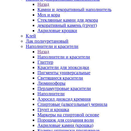
Назад
Камни и декоративный наполнитель
Мох и кора
Стеклянные камни для декора
декоративный камень (грунт)
Акриловые крошки
Клей
Лак полиуретановый
Наполнители и красители
Назад
Наполнители и красители
Глиттер
Красители для эпоксидки
Пигменты универсальные
Светящиеся красители
Люминофоры
Перламутровые красители
Наполнители
Аэросил диоксид кремния
Спиртовые (алкогольные) чернила
Грунт и крошка
Маркеры на спиртовой основе
Порошок для создания волн
Акриловые камни (крошка)
Колеры оптически прозрачные