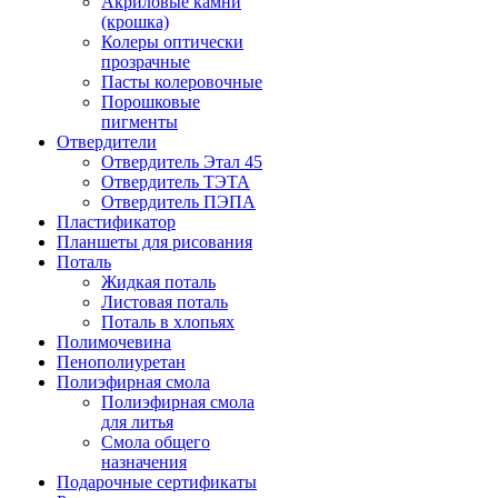
Акриловые камни
(крошка)
Колеры оптически
прозрачные
Пасты колеровочные
Порошковые
пигменты
Отвердители
Отвердитель Этал 45
Отвердитель ТЭТА
Отвердитель ПЭПА
Пластификатор
Планшеты для рисования
Поталь
Жидкая поталь
Листовая поталь
Поталь в хлопьях
Полимочевина
Пенополиуретан
Полиэфирная смола
Полиэфирная смола
для литья
Смола общего
назначения
Подарочные сертификаты