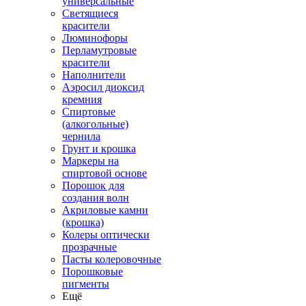
универсальные
Светящиеся
красители
Люминофоры
Перламутровые
красители
Наполнители
Аэросил диоксид
кремния
Спиртовые
(алкогольные)
чернила
Грунт и крошка
Маркеры на
спиртовой основе
Порошок для
создания волн
Акриловые камни
(крошка)
Колеры оптически
прозрачные
Пасты колеровочные
Порошковые
пигменты
Ещё