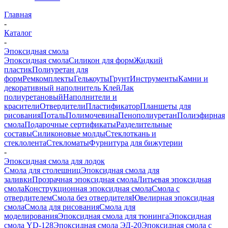
Главная
-
Каталог
-
Эпоксидная смола
Эпоксидная смола
Силикон для форм
Жидкий
пластик
Полиуретан для
форм
Ремкомплекты
Гелькоуты
Грунт
Инструменты
Камни и
декоративный наполнитель
Клей
Лак
полиуретановый
Наполнители и
красители
Отвердители
Пластификатор
Планшеты для
рисования
Поталь
Полимочевина
Пенополиуретан
Полиэфирная
смола
Подарочные сертификаты
Разделительные
составы
Силиконовые молды
Стеклоткань и
стеклолента
Стекломаты
Фурнитура для бижутерии
-
Эпоксидная смола для лодок
Смола для столешниц
Эпоксидная смола для
заливки
Прозрачная эпоксидная смола
Литьевая эпоксидная
смола
Конструкционная эпоксидная смола
Смола с
отвердителем
Смола без отвердителя
Ювелирная эпоксидная
смола
Смола для рисования
Смола для
моделирования
Эпоксидная смола для тюнинга
Эпоксидная
смола YD-128
Эпоксидная смола ЭД-20
Эпоксидная смола с