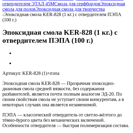
отвердителем ЭТАЛ 45М
Смола для серфбордов
Эпоксидная
смола для полов
Эпоксидная смола для творчества
-
Эпоксидная смола KER-828 (1 кг.) с отвердителем ПЭПА
(100 г.)
Эпоксидная смола KER-828 (1 кг.) с
отвердителем ПЭПА (100 г.)
Артикул:
KER-828 (1)+пэпа
Эпоксидная смола KER-828
— Прозрачная эпоксидно-
диановая смола средней вязкости, без содержания
разбавителей, является почти полным аналогом
ЭД-20
. По
своим свойствам смола не уступает своим конкурентам, а в
некоторых случаях она является незаменимой.
ПЭПА
— классический отвердитель от светло-жёлтого до
тёмно-бурого цвета без механических включений.
Особенности отвердителя — быстрая полимеризация состава.