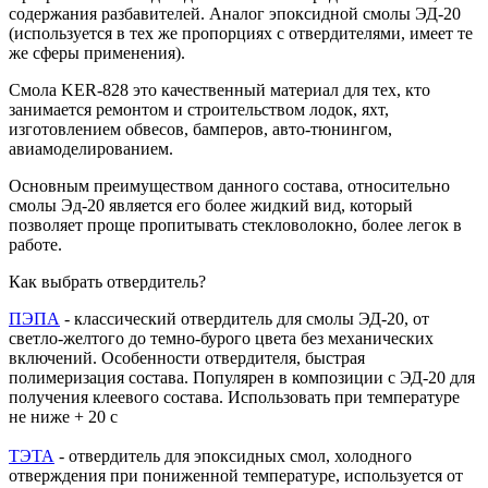
содержания разбавителей. Аналог эпоксидной смолы ЭД-20
(используется в тех же пропорциях с отвердителями, имеет те
же сферы применения).
Смола KER-828 это качественный материал для тех, кто
занимается ремонтом и строительством лодок, яхт,
изготовлением обвесов, бамперов, авто-тюнингом,
авиамоделированием.
Основным преимуществом данного состава, относительно
смолы Эд-20 является его более жидкий вид, который
позволяет проще пропитывать стекловолокно, более легок в
работе.
Как выбрать отвердитель?
ПЭПА
- классический отвердитель для смолы ЭД-20, от
светло-желтого до темно-бурого цвета без механических
включений. Особенности отвердителя, быстрая
полимеризация состава. Популярен в композиции с ЭД-20 для
получения клеевого состава. Использовать при температуре
не ниже + 20 c
ТЭТА
- отвердитель для эпоксидных смол, холодного
отверждения при пониженной температуре, используется от