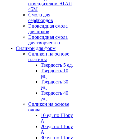
отвердителем ЭТАЛ
45М
Смола для
серфбордов
Эпоксидная смола
для полов
Эпоксидная смола
для творчества
Силикон для форм
Силикон на основе
платины
Твердость 5 ед.
Твердость 10
ед.
Твердость 30
ед.
Твердость 40
ед.
Силикон на основе
олова
10 ед. по Шору
А
20 ед. по Шору
А
30 ед. по Шору