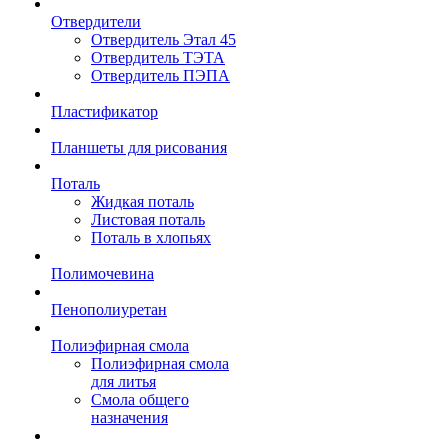
Отвердители
Отвердитель Этал 45
Отвердитель ТЭТА
Отвердитель ПЭПА
Пластификатор
Планшеты для рисования
Поталь
Жидкая поталь
Листовая поталь
Поталь в хлопьях
Полимочевина
Пенополиуретан
Полиэфирная смола
Полиэфирная смола
для литья
Смола общего
назначения