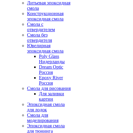
Литьевая эпоксидная
смола
Конструкционная
эпоксидная смола
Смола с
отвердителем
Смола без
отвердителя
Ювелирная
эпоксидная смола
Poly Glass
Нидерланды
Dream Optic
Россия
Epoxy River
Россия
Смола для рисования
Для заливки
картин
Эпоксидная смола
для лодок
Смола для
моделирования
Эпоксидная смола
для тюнинга