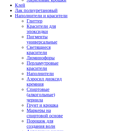
Клей
Лак полиуретановый
Наполнители и красители
Глиттер
Красители для
эпоксидки
Пигменты
универсальные
Светящиеся
красители
Люминофоры
Перламутровые
красители
Наполнители
Аэросил диоксид
кремния
Спиртовые
(алкогольные)
чернила
Грунт и крошка
Маркеры на
спиртовой основе
Порошок для
создания волн