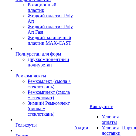
Ротационный
пластик
Жидкий пластик Poly
Art
Жидкий пластик Poly
Art Fast
Жидкий заливочный
пластик MAX-CAST
Полиуретан для форм
Двухкомпонентный
полиуретан
Ремкомплекты
Ремкомлект (смола +
стеклоткань)
Ремкомплект (смола
+ стекломат)
Зимний Ремкомлект
Как купить
(смола +
стеклоткань)
Условия
оплаты
Гелькоуты
Акции
Условия
Партн
доставки
Грунт