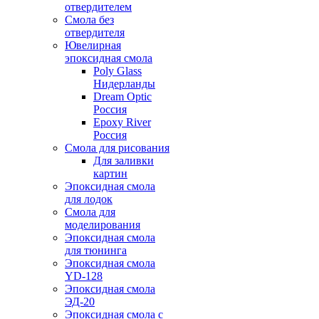
отвердителем
Смола без
отвердителя
Ювелирная
эпоксидная смола
Poly Glass
Нидерланды
Dream Optic
Россия
Epoxy River
Россия
Смола для рисования
Для заливки
картин
Эпоксидная смола
для лодок
Смола для
моделирования
Эпоксидная смола
для тюнинга
Эпоксидная смола
YD-128
Эпоксидная смола
ЭД-20
Эпоксидная смола с