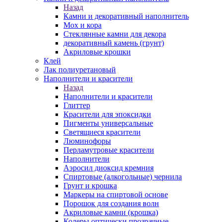
Назад
Камни и декоративный наполнитель
Мох и кора
Стеклянные камни для декора
декоративный камень (грунт)
Акриловые крошки
Клей
Лак полиуретановый
Наполнители и красители
Назад
Наполнители и красители
Глиттер
Красители для эпоксидки
Пигменты универсальные
Светящиеся красители
Люминофоры
Перламутровые красители
Наполнители
Аэросил диоксид кремния
Спиртовые (алкогольные) чернила
Грунт и крошка
Маркеры на спиртовой основе
Порошок для создания волн
Акриловые камни (крошка)
Колеры оптически прозрачные