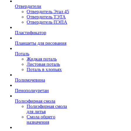
Отвердители
Отвердитель Этал 45
Отвердитель ТЭТА
Отвердитель ПЭПА
Пластификатор
Планшеты для рисования
Поталь
Жидкая поталь
Листовая поталь
Поталь в хлопьях
Полимочевина
Пенополиуретан
Полиэфирная смола
Полиэфирная смола
для литья
Смола общего
назначения