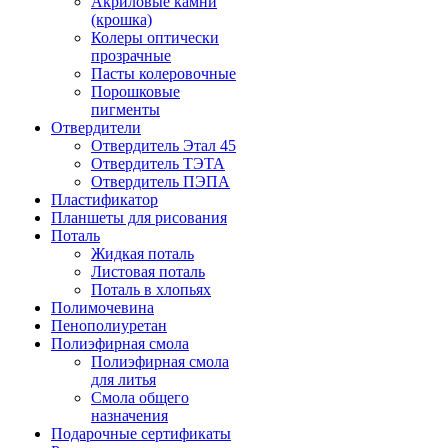
Акриловые камни
(крошка)
Колеры оптически
прозрачные
Пасты колеровочные
Порошковые
пигменты
Отвердители
Отвердитель Этал 45
Отвердитель ТЭТА
Отвердитель ПЭПА
Пластификатор
Планшеты для рисования
Поталь
Жидкая поталь
Листовая поталь
Поталь в хлопьях
Полимочевина
Пенополиуретан
Полиэфирная смола
Полиэфирная смола
для литья
Смола общего
назначения
Подарочные сертификаты