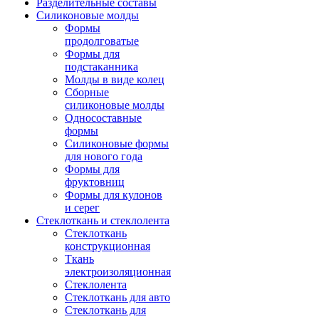
Разделительные составы
Силиконовые молды
Формы
продолговатые
Формы для
подстаканника
Молды в виде колец
Сборные
силиконовые молды
Односоставные
формы
Силиконовые формы
для нового года
Формы для
фруктовниц
Формы для кулонов
и серег
Стеклоткань и стеклолента
Стеклоткань
конструкционная
Ткань
электроизоляционная
Стеклолента
Стеклоткань для авто
Стеклоткань для