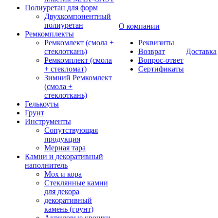
Полиуретан для форм
Двухкомпонентный
полиуретан
О компании
Ремкомплекты
Ремкомлект (смола +
Реквизиты
стеклоткань)
Возврат
Доставка
Ремкомплект (смола
Вопрос-ответ
+ стекломат)
Сертификаты
Зимний Ремкомлект
(смола +
стеклоткань)
Гелькоуты
Грунт
Инструменты
Сопутствующая
продукция
Мерная тара
Камни и декоративный
наполнитель
Мох и кора
Стеклянные камни
для декора
декоративный
камень (грунт)
Акриловые крошки