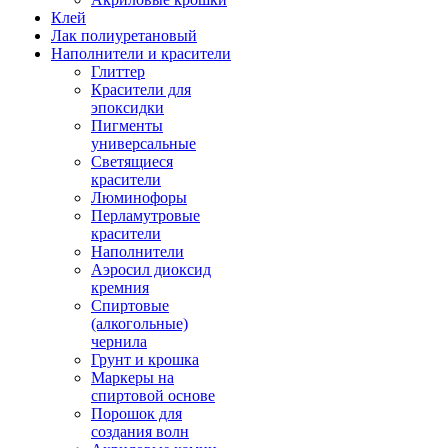
Клей
Лак полиуретановый
Наполнители и красители
Глиттер
Красители для
эпоксидки
Пигменты
универсальные
Светящиеся
красители
Люминофоры
Перламутровые
красители
Наполнители
Аэросил диоксид
кремния
Спиртовые
(алкогольные)
чернила
Грунт и крошка
Маркеры на
спиртовой основе
Порошок для
создания волн