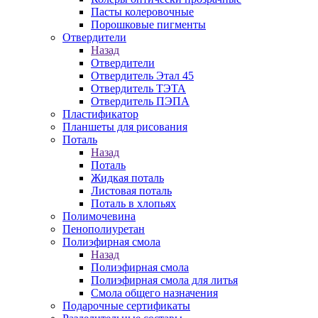
Пасты колеровочные
Порошковые пигменты
Отвердители
Назад
Отвердители
Отвердитель Этал 45
Отвердитель ТЭТА
Отвердитель ПЭПА
Пластификатор
Планшеты для рисования
Поталь
Назад
Поталь
Жидкая поталь
Листовая поталь
Поталь в хлопьях
Полимочевина
Пенополиуретан
Полиэфирная смола
Назад
Полиэфирная смола
Полиэфирная смола для литья
Смола общего назначения
Подарочные сертификаты