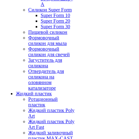
А
Силикон Super Form
Super Form 10
Super Form 20
Super Form 30
Пищевой силикон
Формовочный
силикон для мыла
Формовочный
силикон для свечей
Загуститель для
силикона
Отвердитель для
силикона на
оловянном
катализаторе
Жидкий пластик
Ротационный
пластик
Жидкий пластик Poly
Art
Жидкий пластик Poly
Art Fast
Жидкий заливочный
пластик MAX-CAST