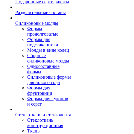
Подарочные сертификаты
Разделительные составы
Силиконовые молды
Формы
продолговатые
Формы для
подстаканника
Молды в виде колец
Сборные
силиконовые молды
Односоставные
формы
Силиконовые формы
для нового года
Формы для
фруктовниц
Формы для кулонов
и серег
Стеклоткань и стеклолента
Стеклоткань
конструкционная
Ткань