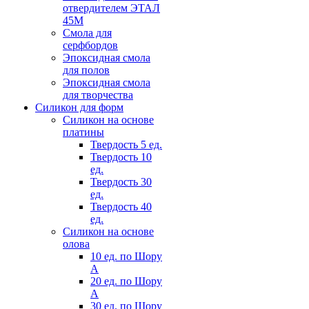
отвердителем ЭТАЛ
45М
Смола для
серфбордов
Эпоксидная смола
для полов
Эпоксидная смола
для творчества
Силикон для форм
Силикон на основе
платины
Твердость 5 ед.
Твердость 10
ед.
Твердость 30
ед.
Твердость 40
ед.
Силикон на основе
олова
10 ед. по Шору
А
20 ед. по Шору
А
30 ед. по Шору