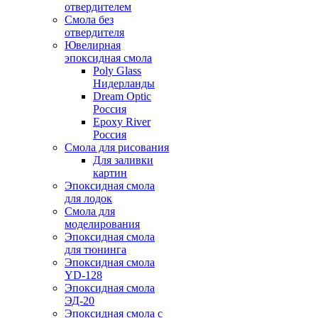
отвердителем
Смола без
отвердителя
Ювелирная
эпоксидная смола
Poly Glass
Нидерланды
Dream Optic
Россия
Epoxy River
Россия
Смола для рисования
Для заливки
картин
Эпоксидная смола
для лодок
Смола для
моделирования
Эпоксидная смола
для тюнинга
Эпоксидная смола
YD-128
Эпоксидная смола
ЭД-20
Эпоксидная смола с