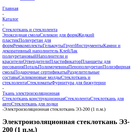
Главная
-
Каталог
-
Стеклоткань и стеклолента
Эпоксидная смола
Силикон для форм
Жидкий
пластик
Полиуретан для
форм
Ремкомплекты
Гелькоуты
Грунт
Инструменты
Камни и
декоративный наполнитель
Клей
Лак
полиуретановый
Наполнители и
красители
Отвердители
Пластификатор
Планшеты для
рисования
Поталь
Полимочевина
Пенополиуретан
Полиэфирная
смола
Подарочные сертификаты
Разделительные
составы
Силиконовые молды
Стеклоткань и
стеклолента
Стекломаты
Фурнитура для бижутерии
-
Ткань электроизоляционная
Стеклоткань конструкционная
Стеклолента
Стеклоткань для
авто
Стеклоткань для лодки
-
Электроизоляционная стеклоткань Э3-200 (1 п.м.)
Электроизоляционная стеклоткань Э3-
200 (1 п.м.)