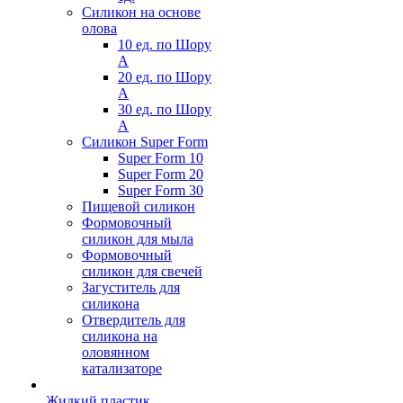
Силикон на основе
олова
10 ед. по Шору
А
20 ед. по Шору
А
30 ед. по Шору
А
Силикон Super Form
Super Form 10
Super Form 20
Super Form 30
Пищевой силикон
Формовочный
силикон для мыла
Формовочный
силикон для свечей
Загуститель для
силикона
Отвердитель для
силикона на
оловянном
катализаторе
Жидкий пластик