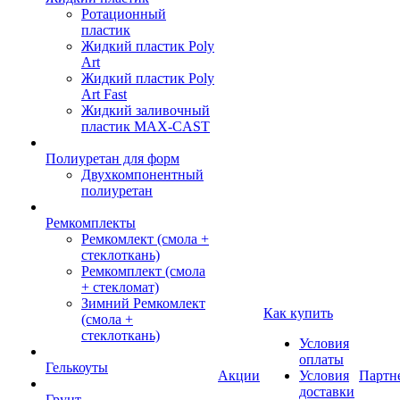
Ротационный
пластик
Жидкий пластик Poly
Art
Жидкий пластик Poly
Art Fast
Жидкий заливочный
пластик MAX-CAST
Полиуретан для форм
Двухкомпонентный
полиуретан
Ремкомплекты
Ремкомлект (смола +
стеклоткань)
Ремкомплект (смола
+ стекломат)
Зимний Ремкомлект
Как купить
(смола +
стеклоткань)
Условия
оплаты
Гелькоуты
Акции
Условия
Партн
доставки
Грунт