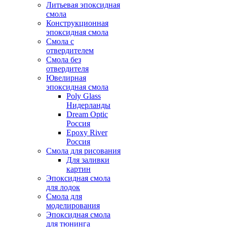
Литьевая эпоксидная
смола
Конструкционная
эпоксидная смола
Смола с
отвердителем
Смола без
отвердителя
Ювелирная
эпоксидная смола
Poly Glass
Нидерланды
Dream Optic
Россия
Epoxy River
Россия
Смола для рисования
Для заливки
картин
Эпоксидная смола
для лодок
Смола для
моделирования
Эпоксидная смола
для тюнинга