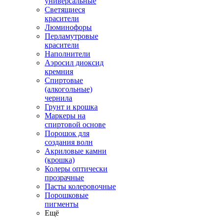
универсальные
Светящиеся
красители
Люминофоры
Перламутровые
красители
Наполнители
Аэросил диоксид
кремния
Спиртовые
(алкогольные)
чернила
Грунт и крошка
Маркеры на
спиртовой основе
Порошок для
создания волн
Акриловые камни
(крошка)
Колеры оптически
прозрачные
Пасты колеровочные
Порошковые
пигменты
Ещё