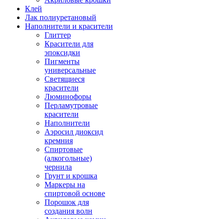
Клей
Лак полиуретановый
Наполнители и красители
Глиттер
Красители для
эпоксидки
Пигменты
универсальные
Светящиеся
красители
Люминофоры
Перламутровые
красители
Наполнители
Аэросил диоксид
кремния
Спиртовые
(алкогольные)
чернила
Грунт и крошка
Маркеры на
спиртовой основе
Порошок для
создания волн