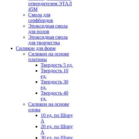
отвердителем ЭТАЛ
45М
Смола для
серфбордов
Эпоксидная смола
для полов
Эпоксидная смола
для творчества
Силикон для форм
Силикон на основе
платины
Твердость 5 ед.
Твердость 10
ед.
Твердость 30
ед.
Твердость 40
ед.
Силикон на основе
олова
10 ед. по Шору
А
20 ед. по Шору
А
30 ед. по Шору