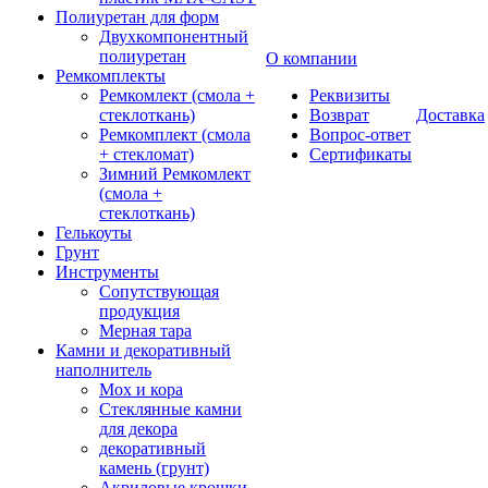
Полиуретан для форм
Двухкомпонентный
полиуретан
О компании
Ремкомплекты
Ремкомлект (смола +
Реквизиты
стеклоткань)
Возврат
Доставка
Ремкомплект (смола
Вопрос-ответ
+ стекломат)
Сертификаты
Зимний Ремкомлект
(смола +
стеклоткань)
Гелькоуты
Грунт
Инструменты
Сопутствующая
продукция
Мерная тара
Камни и декоративный
наполнитель
Мох и кора
Стеклянные камни
для декора
декоративный
камень (грунт)
Акриловые крошки