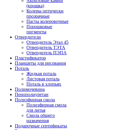
Акриловые камни
(крошка)
Колеры оптически
прозрачные
Пасты колеровочные
Порошковые
пигменты
Отвердители
Отвердитель Этал 45
Отвердитель ТЭТА
Отвердитель ПЭПА
Пластификатор
Планшеты для рисования
Поталь
Жидкая поталь
Листовая поталь
Поталь в хлопьях
Полимочевина
Пенополиуретан
Полиэфирная смола
Полиэфирная смола
для литья
Смола общего
назначения
Подарочные сертификаты