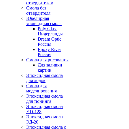
отвердителем
Смола без
отвердителя
Ювелирная
эпоксидная смола
Poly Glass
Нидерланды
Dream Optic
Россия
Epoxy River
Россия
Смола для рисования
Для заливки
картин
Эпоксидная смола
для лодок
Смола для
моделирования
Эпоксидная смола
для тюнинга
Эпоксидная смола
YD-128
Эпоксидная смола
ЭД-20
Эпоксидная смола с