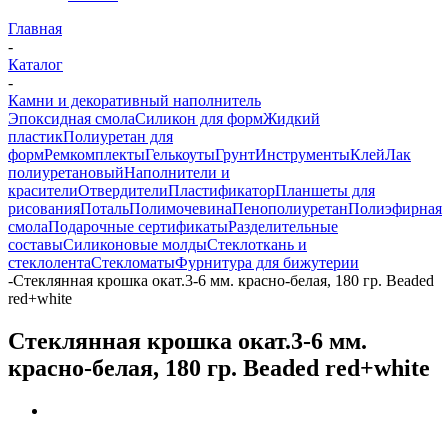
Главная
-
Каталог
-
Камни и декоративный наполнитель
Эпоксидная смола
Силикон для форм
Жидкий
пластик
Полиуретан для
форм
Ремкомплекты
Гелькоуты
Грунт
Инструменты
Клей
Лак
полиуретановый
Наполнители и
красители
Отвердители
Пластификатор
Планшеты для
рисования
Поталь
Полимочевина
Пенополиуретан
Полиэфирная
смола
Подарочные сертификаты
Разделительные
составы
Силиконовые молды
Стеклоткань и
стеклолента
Стекломаты
Фурнитура для бижутерии
-
Стеклянная крошка окат.3-6 мм. красно-белая, 180 гр. Beaded
red+white
Стеклянная крошка окат.3-6 мм.
красно-белая, 180 гр. Beaded red+white