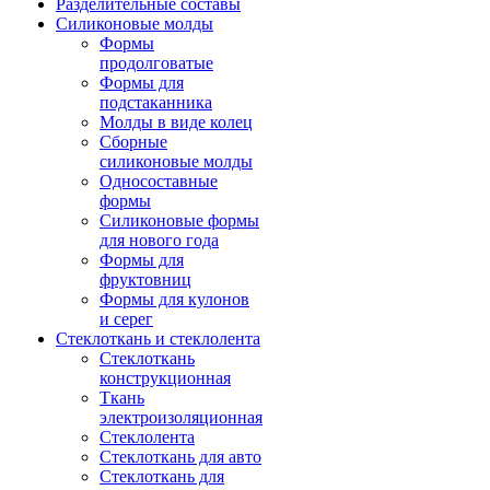
Разделительные составы
Силиконовые молды
Формы
продолговатые
Формы для
подстаканника
Молды в виде колец
Сборные
силиконовые молды
Односоставные
формы
Силиконовые формы
для нового года
Формы для
фруктовниц
Формы для кулонов
и серег
Стеклоткань и стеклолента
Стеклоткань
конструкционная
Ткань
электроизоляционная
Стеклолента
Стеклоткань для авто
Стеклоткань для