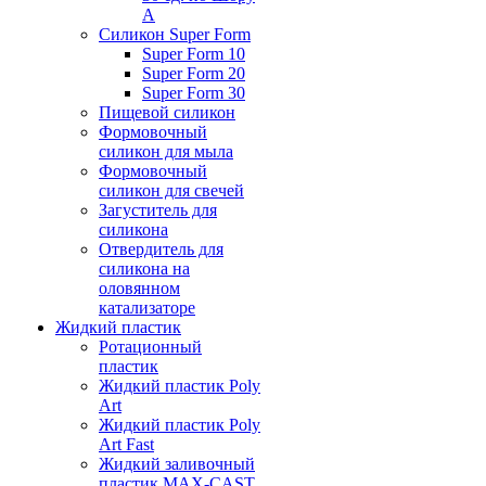
А
Силикон Super Form
Super Form 10
Super Form 20
Super Form 30
Пищевой силикон
Формовочный
силикон для мыла
Формовочный
силикон для свечей
Загуститель для
силикона
Отвердитель для
силикона на
оловянном
катализаторе
Жидкий пластик
Ротационный
пластик
Жидкий пластик Poly
Art
Жидкий пластик Poly
Art Fast
Жидкий заливочный
пластик MAX-CAST