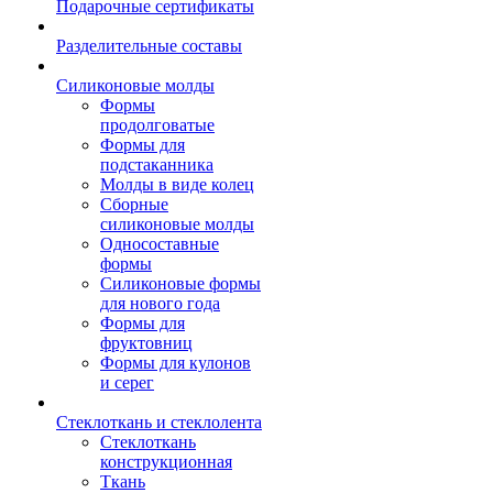
Подарочные сертификаты
Разделительные составы
Силиконовые молды
Формы
продолговатые
Формы для
подстаканника
Молды в виде колец
Сборные
силиконовые молды
Односоставные
формы
Силиконовые формы
для нового года
Формы для
фруктовниц
Формы для кулонов
и серег
Стеклоткань и стеклолента
Стеклоткань
конструкционная
Ткань