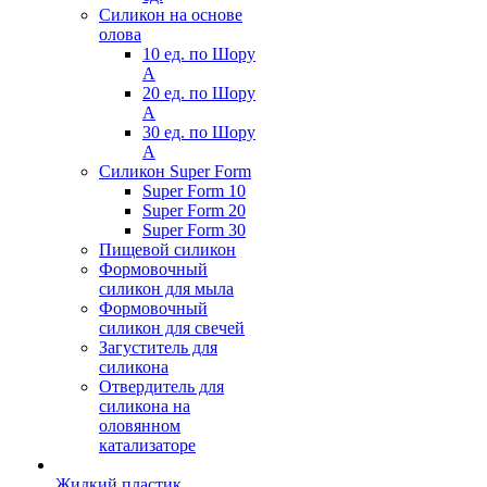
Силикон на основе
олова
10 ед. по Шору
А
20 ед. по Шору
А
30 ед. по Шору
А
Силикон Super Form
Super Form 10
Super Form 20
Super Form 30
Пищевой силикон
Формовочный
силикон для мыла
Формовочный
силикон для свечей
Загуститель для
силикона
Отвердитель для
силикона на
оловянном
катализаторе
Жидкий пластик