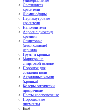
универсальные
Светящиеся
красители
Люминофоры
Перламутровые
красители
Наполнители
Аэросил диоксид
кремния
Спиртовые
(алкогольные)
чернила
Грунт и крошка
Маркеры на
спиртовой основе
Порошок для
создания волн
Акриловые камни
(крошка)
Колеры оптически
прозрачные
Пасты колеровочные
Порошковые
пигменты
Ещё