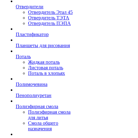
Отвердители
Отвердитель Этал 45
Отвердитель ТЭТА
Отвердитель ПЭПА
Пластификатор
Планшеты для рисования
Поталь
Жидкая поталь
Листовая поталь
Поталь в хлопьях
Полимочевина
Пенополиуретан
Полиэфирная смола
Полиэфирная смола
для литья
Смола общего
назначения