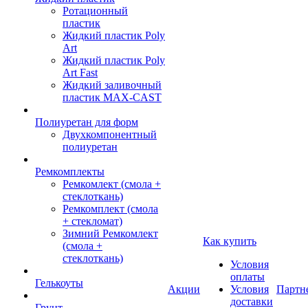
Ротационный
пластик
Жидкий пластик Poly
Art
Жидкий пластик Poly
Art Fast
Жидкий заливочный
пластик MAX-CAST
Полиуретан для форм
Двухкомпонентный
полиуретан
Ремкомплекты
Ремкомлект (смола +
стеклоткань)
Ремкомплект (смола
+ стекломат)
Зимний Ремкомлект
Как купить
(смола +
стеклоткань)
Условия
оплаты
Гелькоуты
Акции
Условия
Партн
доставки
Грунт