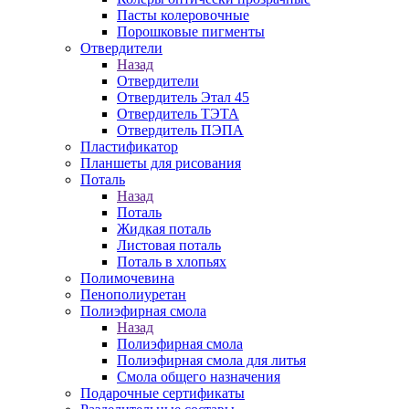
Пасты колеровочные
Порошковые пигменты
Отвердители
Назад
Отвердители
Отвердитель Этал 45
Отвердитель ТЭТА
Отвердитель ПЭПА
Пластификатор
Планшеты для рисования
Поталь
Назад
Поталь
Жидкая поталь
Листовая поталь
Поталь в хлопьях
Полимочевина
Пенополиуретан
Полиэфирная смола
Назад
Полиэфирная смола
Полиэфирная смола для литья
Смола общего назначения
Подарочные сертификаты