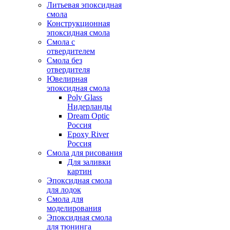
Литьевая эпоксидная
смола
Конструкционная
эпоксидная смола
Смола с
отвердителем
Смола без
отвердителя
Ювелирная
эпоксидная смола
Poly Glass
Нидерланды
Dream Optic
Россия
Epoxy River
Россия
Смола для рисования
Для заливки
картин
Эпоксидная смола
для лодок
Смола для
моделирования
Эпоксидная смола
для тюнинга