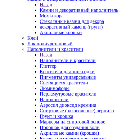
Назад
Камни и декоративный наполнитель
Мох и кора
Стеклянные камни для декора
декоративный камень (грунт)
Акриловые крошки
Клей
Лак полиуретановый
Наполнители и красители
Назад
Наполнители и красители
Глиттер
Красители для эпоксидки
Пигменты универсальные
Светящиеся красители
Люминофоры
Перламутровые красители
Наполнители
Аэросил диоксид кремния
Спиртовые (алкогольные) чернила
Грунт и крошка
Маркеры на спиртовой основе
Порошок для создания волн
Акриловые камни (крошка)
Колеры оптически прозрачные