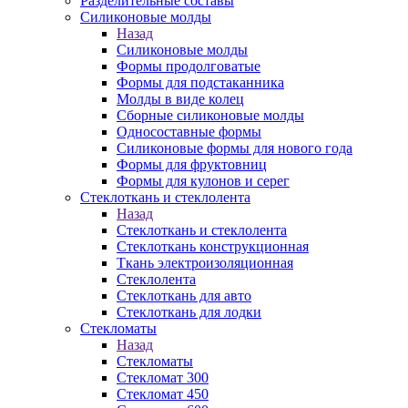
Разделительные составы
Силиконовые молды
Назад
Силиконовые молды
Формы продолговатые
Формы для подстаканника
Молды в виде колец
Сборные силиконовые молды
Односоставные формы
Силиконовые формы для нового года
Формы для фруктовниц
Формы для кулонов и серег
Стеклоткань и стеклолента
Назад
Стеклоткань и стеклолента
Стеклоткань конструкционная
Ткань электроизоляционная
Стеклолента
Стеклоткань для авто
Стеклоткань для лодки
Стекломаты
Назад
Стекломаты
Стекломат 300
Стекломат 450