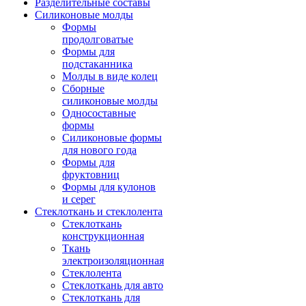
Разделительные составы
Силиконовые молды
Формы
продолговатые
Формы для
подстаканника
Молды в виде колец
Сборные
силиконовые молды
Односоставные
формы
Силиконовые формы
для нового года
Формы для
фруктовниц
Формы для кулонов
и серег
Стеклоткань и стеклолента
Стеклоткань
конструкционная
Ткань
электроизоляционная
Стеклолента
Стеклоткань для авто
Стеклоткань для