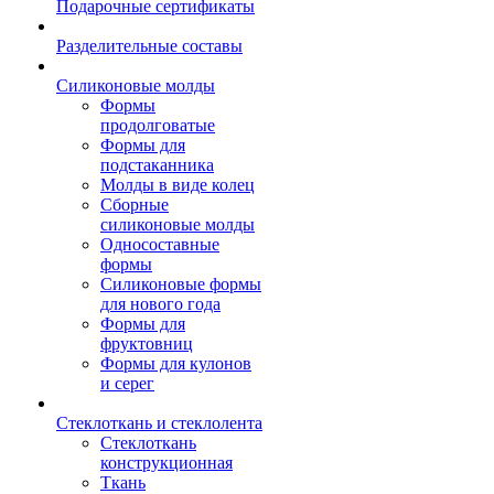
Подарочные сертификаты
Разделительные составы
Силиконовые молды
Формы
продолговатые
Формы для
подстаканника
Молды в виде колец
Сборные
силиконовые молды
Односоставные
формы
Силиконовые формы
для нового года
Формы для
фруктовниц
Формы для кулонов
и серег
Стеклоткань и стеклолента
Стеклоткань
конструкционная
Ткань