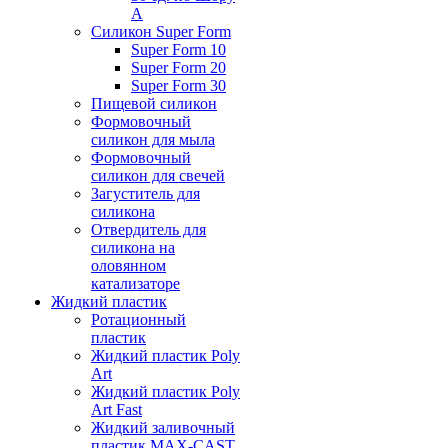
А
Силикон Super Form
Super Form 10
Super Form 20
Super Form 30
Пищевой силикон
Формовочный
силикон для мыла
Формовочный
силикон для свечей
Загуститель для
силикона
Отвердитель для
силикона на
оловянном
катализаторе
Жидкий пластик
Ротационный
пластик
Жидкий пластик Poly
Art
Жидкий пластик Poly
Art Fast
Жидкий заливочный
пластик MAX-CAST