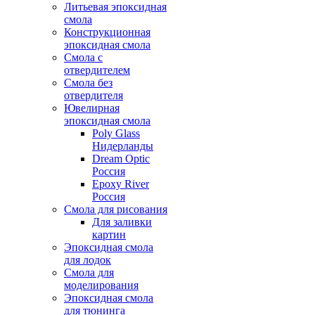
Литьевая эпоксидная
смола
Конструкционная
эпоксидная смола
Смола с
отвердителем
Смола без
отвердителя
Ювелирная
эпоксидная смола
Poly Glass
Нидерланды
Dream Optic
Россия
Epoxy River
Россия
Смола для рисования
Для заливки
картин
Эпоксидная смола
для лодок
Смола для
моделирования
Эпоксидная смола
для тюнинга