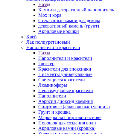
Назад
Камни и декоративный наполнитель
Мох и кора
Стеклянные камни для декора
декоративный камень (грунт)
Акриловые крошки
Клей
Лак полиуретановый
Наполнители и красители
Назад
Наполнители и красители
Глиттер
Красители для эпоксидки
Пигменты универсальные
Светящиеся красители
Люминофоры
Перламутровые красители
Наполнители
Аэросил диоксид кремния
Спиртовые (алкогольные) чернила
Грунт и крошка
Маркеры на спиртовой основе
Порошок для создания волн
Акриловые камни (крошка)
Колеры оптически прозрачные