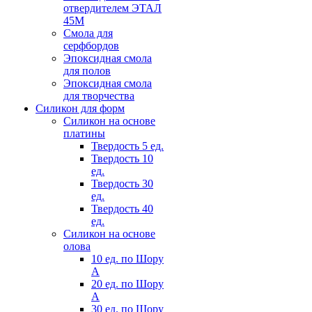
отвердителем ЭТАЛ
45М
Смола для
серфбордов
Эпоксидная смола
для полов
Эпоксидная смола
для творчества
Силикон для форм
Силикон на основе
платины
Твердость 5 ед.
Твердость 10
ед.
Твердость 30
ед.
Твердость 40
ед.
Силикон на основе
олова
10 ед. по Шору
А
20 ед. по Шору
А
30 ед. по Шору