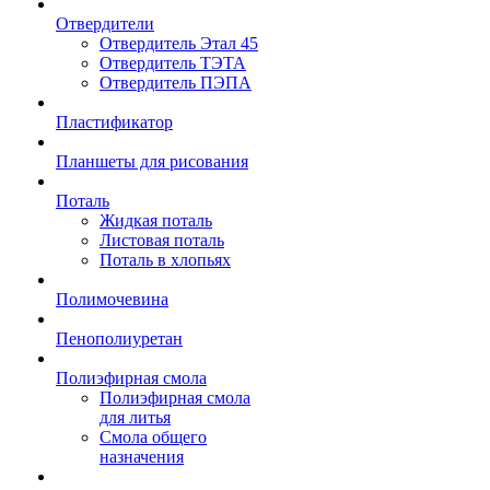
Отвердители
Отвердитель Этал 45
Отвердитель ТЭТА
Отвердитель ПЭПА
Пластификатор
Планшеты для рисования
Поталь
Жидкая поталь
Листовая поталь
Поталь в хлопьях
Полимочевина
Пенополиуретан
Полиэфирная смола
Полиэфирная смола
для литья
Смола общего
назначения