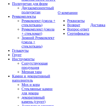
Полиуретан для форм
Двухкомпонентный
полиуретан
О компании
Ремкомплекты
Ремкомлект (смола +
Реквизиты
стеклоткань)
Возврат
Доставка
Ремкомплект (смола
Вопрос-ответ
+ стекломат)
Сертификаты
Зимний Ремкомлект
(смола +
стеклоткань)
Гелькоуты
Грунт
Инструменты
Сопутствующая
продукция
Мерная тара
Камни и декоративный
наполнитель
Мох и кора
Стеклянные камни
для декора
декоративный
камень (грунт)
Акриловые крошки