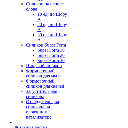
Силикон на основе
олова
10 ед. по Шору
А
20 ед. по Шору
А
30 ед. по Шору
А
Силикон Super Form
Super Form 10
Super Form 20
Super Form 30
Пищевой силикон
Формовочный
силикон для мыла
Формовочный
силикон для свечей
Загуститель для
силикона
Отвердитель для
силикона на
оловянном
катализаторе
Жидкий пластик