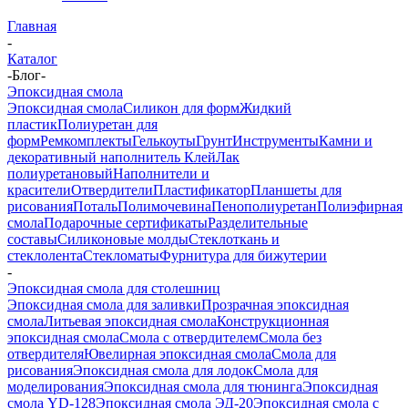
Главная
-
Каталог
-
Блог
-
Эпоксидная смола
Эпоксидная смола
Силикон для форм
Жидкий
пластик
Полиуретан для
форм
Ремкомплекты
Гелькоуты
Грунт
Инструменты
Камни и
декоративный наполнитель
Клей
Лак
полиуретановый
Наполнители и
красители
Отвердители
Пластификатор
Планшеты для
рисования
Поталь
Полимочевина
Пенополиуретан
Полиэфирная
смола
Подарочные сертификаты
Разделительные
составы
Силиконовые молды
Стеклоткань и
стеклолента
Стекломаты
Фурнитура для бижутерии
-
Эпоксидная смола для столешниц
Эпоксидная смола для заливки
Прозрачная эпоксидная
смола
Литьевая эпоксидная смола
Конструкционная
эпоксидная смола
Смола с отвердителем
Смола без
отвердителя
Ювелирная эпоксидная смола
Смола для
рисования
Эпоксидная смола для лодок
Смола для
моделирования
Эпоксидная смола для тюнинга
Эпоксидная
смола YD-128
Эпоксидная смола ЭД-20
Эпоксидная смола с