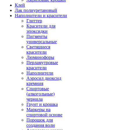
Клей
Лак полиуретановый
Наполнители и красители
Глиттер
Красители для
эпоксидки
Пигменты
универсальные
Светящиеся
красители
Люминофоры
Перламутровые
красители
Наполнители
Аэросил диоксид
кремния
Спиртовые
(алкогольные)
чернила
Грунт и крошка
Маркеры на
спиртовой основе
Порошок для
создания волн