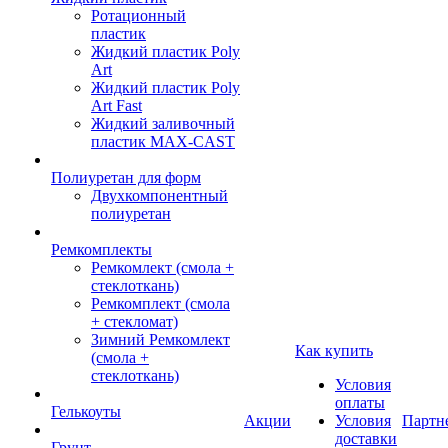
Ротационный
пластик
Жидкий пластик Poly
Art
Жидкий пластик Poly
Art Fast
Жидкий заливочный
пластик MAX-CAST
Полиуретан для форм
Двухкомпонентный
полиуретан
Ремкомплекты
Ремкомлект (смола +
стеклоткань)
Ремкомплект (смола
+ стекломат)
Зимний Ремкомлект
Как купить
(смола +
стеклоткань)
Условия
оплаты
Гелькоуты
Акции
Условия
Партн
доставки
Грунт