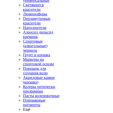
универсальные
Светящиеся
красители
Люминофоры
Перламутровые
красители
Наполнители
Аэросил диоксид
кремния
Спиртовые
(алкогольные)
чернила
Грунт и крошка
Маркеры на
спиртовой основе
Порошок для
создания волн
Акриловые камни
(крошка)
Колеры оптически
прозрачные
Пасты колеровочные
Порошковые
пигменты
Ещё