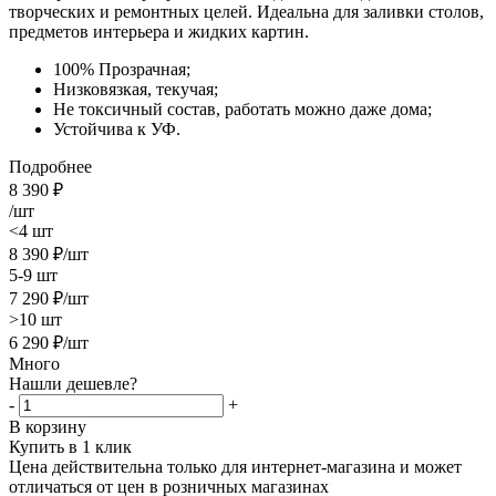
творческих и ремонтных целей. Идеальна для заливки столов,
предметов интерьера и жидких картин.
100% Прозрачная;
Низковязкая, текучая;
Не токсичный состав, работать можно даже дома;
Устойчива к УФ.
Подробнее
8 390
₽
/шт
<4 шт
8 390
₽
/шт
5-9 шт
7 290
₽
/шт
>10 шт
6 290
₽
/шт
Много
Нашли дешевле?
-
+
В корзину
Купить в 1 клик
Цена действительна только для интернет-магазина и может
отличаться от цен в розничных магазинах