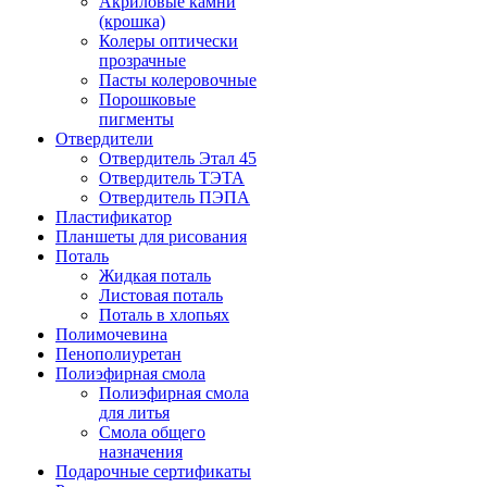
Акриловые камни
(крошка)
Колеры оптически
прозрачные
Пасты колеровочные
Порошковые
пигменты
Отвердители
Отвердитель Этал 45
Отвердитель ТЭТА
Отвердитель ПЭПА
Пластификатор
Планшеты для рисования
Поталь
Жидкая поталь
Листовая поталь
Поталь в хлопьях
Полимочевина
Пенополиуретан
Полиэфирная смола
Полиэфирная смола
для литья
Смола общего
назначения
Подарочные сертификаты