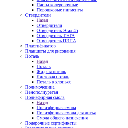
Пасты колеровочные
Порошковые пигменты
Отвердители
Назад
Отвердители
Отвердитель Этал 45
Отвердитель ТЭТА
Отвердитель ПЭПА
Пластификатор
Планшеты для рисования
Поталь
Назад
Поталь
Жидкая поталь
Листовая поталь
Поталь в хлопьях
Полимочевина
Пенополиуретан
Полиэфирная смола
Назад
Полиэфирная смола
Полиэфирная смола для литья
Смола общего назначения
Подарочные сертификаты