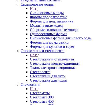
Разделительные составы
Силиконовые молды
Назад
Силиконовые молды
Формы продолговатые
Формы для подстаканника
Молды в виде колец
Сборные силиконовые молды
Односоставные формы
Силиконовые формы для нового года
Формы для фруктовниц
Формы для кулонов и серег
Стеклоткань и стеклолента
Назад
Стеклоткань и стеклолента
Стеклоткань конструкционная
Ткань электроизоляционная
Стеклолента
Стеклоткань для авто
Стеклоткань для лодки
Стекломаты
Назад
Стекломаты
Стекломат 300
Стекломат 450