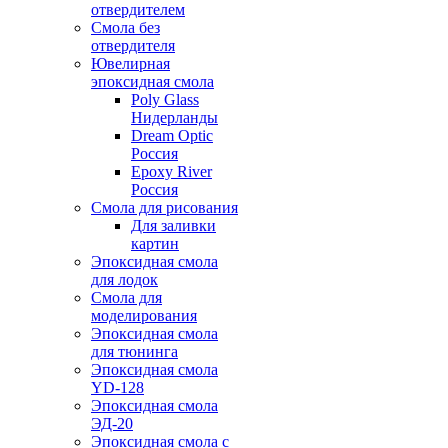
отвердителем
Смола без
отвердителя
Ювелирная
эпоксидная смола
Poly Glass
Нидерланды
Dream Optic
Россия
Epoxy River
Россия
Смола для рисования
Для заливки
картин
Эпоксидная смола
для лодок
Смола для
моделирования
Эпоксидная смола
для тюнинга
Эпоксидная смола
YD-128
Эпоксидная смола
ЭД-20
Эпоксидная смола с