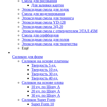
Смола для рисования
Для заливки картин
Эпоксидная смола для лодок
Смола для моделирования
Эпоксидная смола для тюнинга
Эпоксидная смола YD-128
Эпоксидная смола ЭД-20
Эпоксидная смола с отвердителем ЭТАЛ 45М
Смола для серфбордов
Эпоксидная смола для полов
Эпоксидная смола для творчества
Ещё
Силикон для форм
Силикон на основе платины
Твердость 5 ед.
Твердость 10 ед.
Твердость 30 ед.
Твердость 40 ед.
Силикон на основе олова
10 ед. по Шору А
20 ед. по Шору А
30 ед. по Шору А
Силикон Super Form
Super Form 10