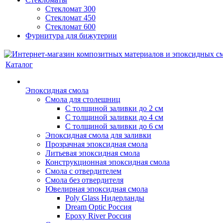
Стекломат 300
Стекломат 450
Стекломат 600
Фурнитура для бижутерии
Каталог
Эпоксидная смола
Смола для столешниц
С толщиной заливки до 2 см
С толщиной заливки до 4 см
С толщиной заливки до 6 см
Эпоксидная смола для заливки
Прозрачная эпоксидная смола
Литьевая эпоксидная смола
Конструкционная эпоксидная смола
Смола с отвердителем
Смола без отвердителя
Ювелирная эпоксидная смола
Poly Glass Нидерланды
Dream Optic Россия
Epoxy River Россия