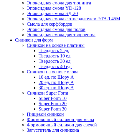
Эпоксидная смола для тюнинга
Эпоксидная смола YD-128
Эпоксидная смола ЭД-20
Эпоксидная смола с отвердителем ЭТАЛ 45М
Смола для серфбордов
Эпоксидная смола для полов
Эпоксидная смола для творчества
Силикон для форм
Силикон на основе платины
Твердость 5 ед.
Твердость 10 ед.
Твердость 30 ед.
Твердость 40 ед.
Силикон на основе олова
10 ед. по Шору А
20 ед. по Шору А
30 ед. по Шору А
Силикон Super Form
Super Form 10
Super Form 20
Super Form 30
Пищевой силикон
Формовочный силикон для мыла
Формовочный силикон для свечей
Загуститель для силикона