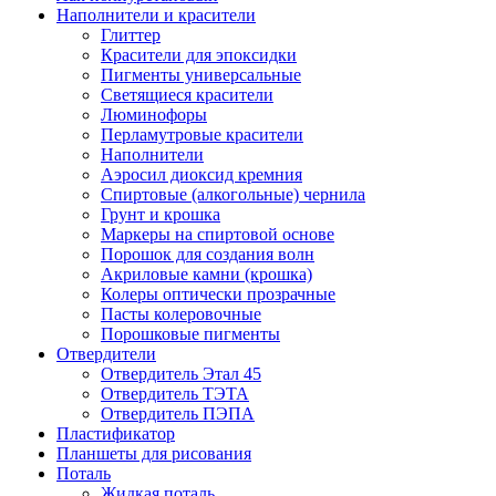
Наполнители и красители
Глиттер
Красители для эпоксидки
Пигменты универсальные
Светящиеся красители
Люминофоры
Перламутровые красители
Наполнители
Аэросил диоксид кремния
Спиртовые (алкогольные) чернила
Грунт и крошка
Маркеры на спиртовой основе
Порошок для создания волн
Акриловые камни (крошка)
Колеры оптически прозрачные
Пасты колеровочные
Порошковые пигменты
Отвердители
Отвердитель Этал 45
Отвердитель ТЭТА
Отвердитель ПЭПА
Пластификатор
Планшеты для рисования
Поталь
Жидкая поталь