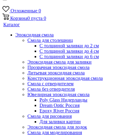
Отложенные
0
Корзина
0
пуста
0
Каталог
Эпоксидная смола
Смола для столешниц
С толщиной заливки до 2 см
С толщиной заливки до 4 см
С толщиной заливки до 6 см
Эпоксидная смола для заливки
Прозрачная эпоксидная смола
Литьевая эпоксидная смола
Конструкционная эпоксидная смола
Смола с отвердителем
Смола без отвердителя
Ювелирная эпоксидная смола
Poly Glass Нидерланды
Dream Optic Россия
Epoxy River Россия
Смола для рисования
Для заливки картин
Эпоксидная смола для лодок
Смола для моделирования