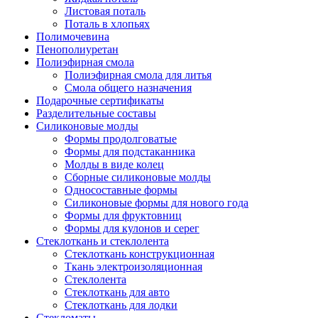
Листовая поталь
Поталь в хлопьях
Полимочевина
Пенополиуретан
Полиэфирная смола
Полиэфирная смола для литья
Смола общего назначения
Подарочные сертификаты
Разделительные составы
Силиконовые молды
Формы продолговатые
Формы для подстаканника
Молды в виде колец
Сборные силиконовые молды
Односоставные формы
Силиконовые формы для нового года
Формы для фруктовниц
Формы для кулонов и серег
Стеклоткань и стеклолента
Стеклоткань конструкционная
Ткань электроизоляционная
Стеклолента
Стеклоткань для авто
Стеклоткань для лодки
Стекломаты