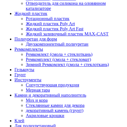
Отвердитель для силикона на оловянном
катализаторе
Жидкий пластик
Ротационный пластик
Жидкий пластик Poly Art
Жидкий пластик Poly Art Fast
Жидкий заливочный пластик MAX-CAST
Полиуретан для форм
Двухкомпонентный полиуретан
Ремкомплекты
Ремкомлект (смола + стеклоткань)
Ремкомплект (смола + стекломат)
Зимний Ремкомлект (смола + стеклоткань)
Гелькоуты
Грунт
Инструменты
Сопутствующая продукция
Мерная тара
Камни и декоративный наполнитель
Мох и кора
Стеклянные камни для декора
декоративный камень (грунт)
Акриловые крошки
Клей
Лак полиуретановый