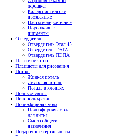
Акриловые камни
(крошка)
Колеры оптически
прозрачные
Пасты колеровочные
Порошковые
пигменты
Отвердители
Отвердитель Этал 45
Отвердитель ТЭТА
Отвердитель ПЭПА
Пластификатор
Планшеты для рисования
Поталь
Жидкая поталь
Листовая поталь
Поталь в хлопьях
Полимочевина
Пенополиуретан
Полиэфирная смола
Полиэфирная смола
для литья
Смола общего
назначения
Подарочные сертификаты