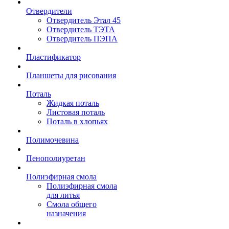
Отвердители
Отвердитель Этал 45
Отвердитель ТЭТА
Отвердитель ПЭПА
Пластификатор
Планшеты для рисования
Поталь
Жидкая поталь
Листовая поталь
Поталь в хлопьях
Полимочевина
Пенополиуретан
Полиэфирная смола
Полиэфирная смола
для литья
Смола общего
назначения