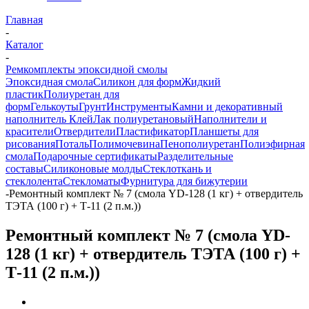
Главная
-
Каталог
-
Ремкомплекты эпоксидной смолы
Эпоксидная смола
Силикон для форм
Жидкий
пластик
Полиуретан для
форм
Гелькоуты
Грунт
Инструменты
Камни и декоративный
наполнитель
Клей
Лак полиуретановый
Наполнители и
красители
Отвердители
Пластификатор
Планшеты для
рисования
Поталь
Полимочевина
Пенополиуретан
Полиэфирная
смола
Подарочные сертификаты
Разделительные
составы
Силиконовые молды
Стеклоткань и
стеклолента
Стекломаты
Фурнитура для бижутерии
-
Ремонтный комплект № 7 (смола YD-128 (1 кг) + отвердитель
ТЭТА (100 г) + Т-11 (2 п.м.))
Ремонтный комплект № 7 (смола YD-
128 (1 кг) + отвердитель ТЭТА (100 г) +
Т-11 (2 п.м.))