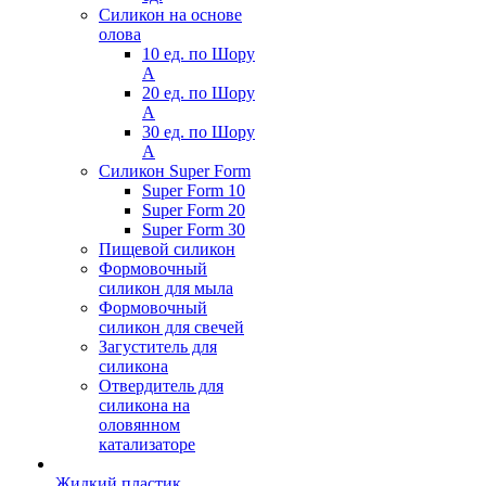
Силикон на основе
олова
10 ед. по Шору
А
20 ед. по Шору
А
30 ед. по Шору
А
Силикон Super Form
Super Form 10
Super Form 20
Super Form 30
Пищевой силикон
Формовочный
силикон для мыла
Формовочный
силикон для свечей
Загуститель для
силикона
Отвердитель для
силикона на
оловянном
катализаторе
Жидкий пластик