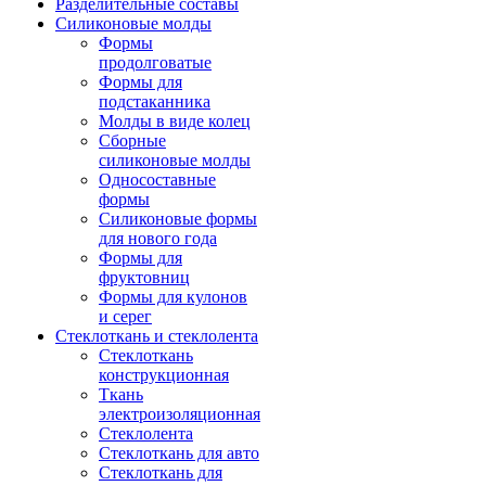
Разделительные составы
Силиконовые молды
Формы
продолговатые
Формы для
подстаканника
Молды в виде колец
Сборные
силиконовые молды
Односоставные
формы
Силиконовые формы
для нового года
Формы для
фруктовниц
Формы для кулонов
и серег
Стеклоткань и стеклолента
Стеклоткань
конструкционная
Ткань
электроизоляционная
Стеклолента
Стеклоткань для авто
Стеклоткань для