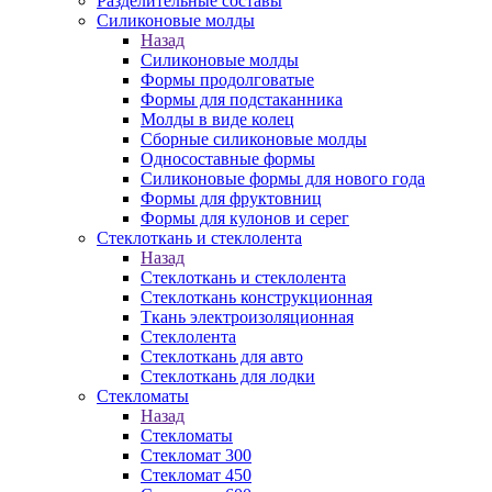
Разделительные составы
Силиконовые молды
Назад
Силиконовые молды
Формы продолговатые
Формы для подстаканника
Молды в виде колец
Сборные силиконовые молды
Односоставные формы
Силиконовые формы для нового года
Формы для фруктовниц
Формы для кулонов и серег
Стеклоткань и стеклолента
Назад
Стеклоткань и стеклолента
Стеклоткань конструкционная
Ткань электроизоляционная
Стеклолента
Стеклоткань для авто
Стеклоткань для лодки
Стекломаты
Назад
Стекломаты
Стекломат 300
Стекломат 450