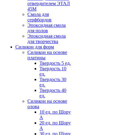
отвердителем ЭТАЛ
45М
Смола для
серфбордов
Эпоксидная смола
для полов
Эпоксидная смола
для творчества
Силикон для форм
Силикон на основе
платины
Твердость 5 ед.
Твердость 10
ед.
Твердость 30
ед.
Твердость 40
ед.
Силикон на основе
олова
10 ед. по Шору
А
20 ед. по Шору
А
30 ед. по Шору