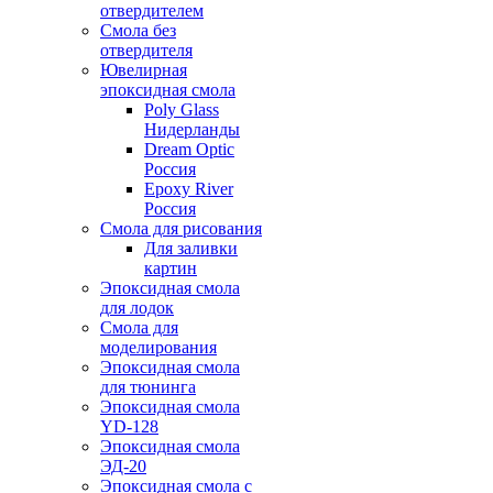
отвердителем
Смола без
отвердителя
Ювелирная
эпоксидная смола
Poly Glass
Нидерланды
Dream Optic
Россия
Epoxy River
Россия
Смола для рисования
Для заливки
картин
Эпоксидная смола
для лодок
Смола для
моделирования
Эпоксидная смола
для тюнинга
Эпоксидная смола
YD-128
Эпоксидная смола
ЭД-20
Эпоксидная смола с