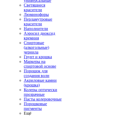
универсальные
Светящиеся
красители
Люминофоры
Перламутровые
красители
Наполнители
Аэросил диоксид
кремния
Спиртовые
(алкогольные)
чернила
Грунт и крошка
Маркеры на
спиртовой основе
Порошок для
создания волн
Акриловые камни
(крошка)
Колеры оптически
прозрачные
Пасты колеровочные
Порошковые
пигменты
Ещё