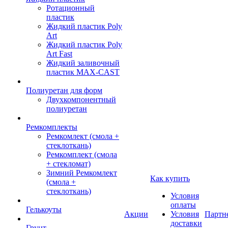
Ротационный
пластик
Жидкий пластик Poly
Art
Жидкий пластик Poly
Art Fast
Жидкий заливочный
пластик MAX-CAST
Полиуретан для форм
Двухкомпонентный
полиуретан
Ремкомплекты
Ремкомлект (смола +
стеклоткань)
Ремкомплект (смола
+ стекломат)
Зимний Ремкомлект
Как купить
(смола +
стеклоткань)
Условия
оплаты
Гелькоуты
Акции
Условия
Партн
доставки
Грунт