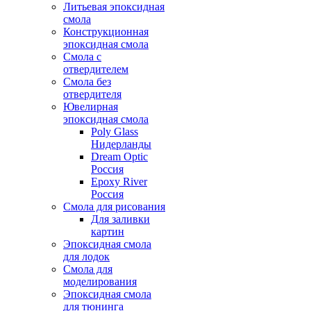
Литьевая эпоксидная
смола
Конструкционная
эпоксидная смола
Смола с
отвердителем
Смола без
отвердителя
Ювелирная
эпоксидная смола
Poly Glass
Нидерланды
Dream Optic
Россия
Epoxy River
Россия
Смола для рисования
Для заливки
картин
Эпоксидная смола
для лодок
Смола для
моделирования
Эпоксидная смола
для тюнинга