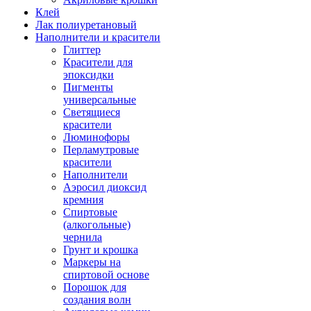
Клей
Лак полиуретановый
Наполнители и красители
Глиттер
Красители для
эпоксидки
Пигменты
универсальные
Светящиеся
красители
Люминофоры
Перламутровые
красители
Наполнители
Аэросил диоксид
кремния
Спиртовые
(алкогольные)
чернила
Грунт и крошка
Маркеры на
спиртовой основе
Порошок для
создания волн