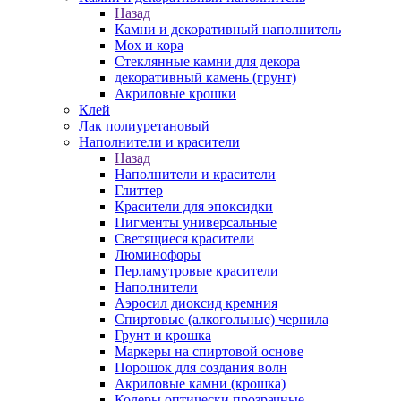
Назад
Камни и декоративный наполнитель
Мох и кора
Стеклянные камни для декора
декоративный камень (грунт)
Акриловые крошки
Клей
Лак полиуретановый
Наполнители и красители
Назад
Наполнители и красители
Глиттер
Красители для эпоксидки
Пигменты универсальные
Светящиеся красители
Люминофоры
Перламутровые красители
Наполнители
Аэросил диоксид кремния
Спиртовые (алкогольные) чернила
Грунт и крошка
Маркеры на спиртовой основе
Порошок для создания волн
Акриловые камни (крошка)
Колеры оптически прозрачные