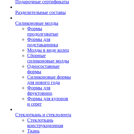
Подарочные сертификаты
Разделительные составы
Силиконовые молды
Формы
продолговатые
Формы для
подстаканника
Молды в виде колец
Сборные
силиконовые молды
Односоставные
формы
Силиконовые формы
для нового года
Формы для
фруктовниц
Формы для кулонов
и серег
Стеклоткань и стеклолента
Стеклоткань
конструкционная
Ткань