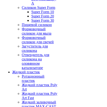
А
Силикон Super Form
Super Form 10
Super Form 20
Super Form 30
Пищевой силикон
Формовочный
силикон для мыла
Формовочный
силикон для свечей
Загуститель для
силикона
Отвердитель для
силикона на
оловянном
катализаторе
Жидкий пластик
Ротационный
пластик
Жидкий пластик Poly
Art
Жидкий пластик Poly
Art Fast
Жидкий заливочный
пластик MAX-CAST