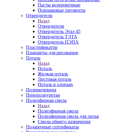
Пасты колеровочные
Порошковые пигменты
Отвердители
Назад
Отвердители
Отвердитель Этал 45
Отвердитель ТЭТА
Отвердитель ПЭПА
Пластификатор
Планшеты для рисования
Поталь
Назад
Поталь
Жидкая поталь
Листовая поталь
Поталь в хлопьях
Полимочевина
Пенополиуретан
Полиэфирная смола
Назад
Полиэфирная смола
Полиэфирная смола для литья
Смола общего назначения
Подарочные сертификаты