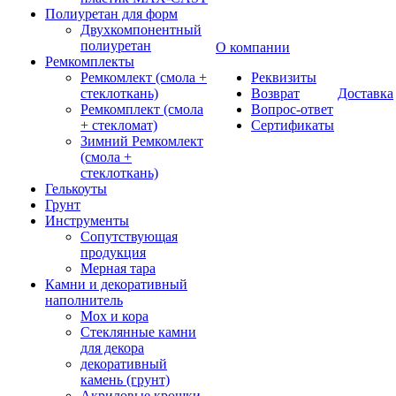
Полиуретан для форм
Двухкомпонентный
полиуретан
О компании
Ремкомплекты
Ремкомлект (смола +
Реквизиты
стеклоткань)
Возврат
Доставка
Ремкомплект (смола
Вопрос-ответ
+ стекломат)
Сертификаты
Зимний Ремкомлект
(смола +
стеклоткань)
Гелькоуты
Грунт
Инструменты
Сопутствующая
продукция
Мерная тара
Камни и декоративный
наполнитель
Мох и кора
Стеклянные камни
для декора
декоративный
камень (грунт)
Акриловые крошки