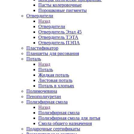
Пасты колеровочные
Порошковые пигменты
Отвердители
Назад
Отвердители
Отвердитель Этал 45
Отвердитель ТЭТА
Отвердитель ПЭПА
Пластификатор
Планшеты для рисования
Поталь
Назад
Поталь
Жидкая поталь
Листовая поталь
Поталь в хлопьях
Полимочевина
Пенополиуретан
Полиэфирная смола
Назад
Полиэфирная смола
Полиэфирная смола для литья
Смола общего назначения
Подарочные сертификаты