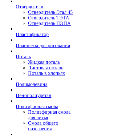
Отвердители
Отвердитель Этал 45
Отвердитель ТЭТА
Отвердитель ПЭПА
Пластификатор
Планшеты для рисования
Поталь
Жидкая поталь
Листовая поталь
Поталь в хлопьях
Полимочевина
Пенополиуретан
Полиэфирная смола
Полиэфирная смола
для литья
Смола общего
назначения