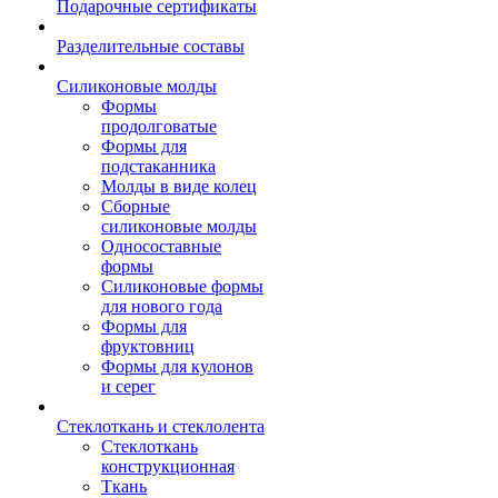
Подарочные сертификаты
Разделительные составы
Силиконовые молды
Формы
продолговатые
Формы для
подстаканника
Молды в виде колец
Сборные
силиконовые молды
Односоставные
формы
Силиконовые формы
для нового года
Формы для
фруктовниц
Формы для кулонов
и серег
Стеклоткань и стеклолента
Стеклоткань
конструкционная
Ткань