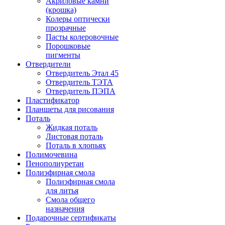
Акриловые камни
(крошка)
Колеры оптически
прозрачные
Пасты колеровочные
Порошковые
пигменты
Отвердители
Отвердитель Этал 45
Отвердитель ТЭТА
Отвердитель ПЭПА
Пластификатор
Планшеты для рисования
Поталь
Жидкая поталь
Листовая поталь
Поталь в хлопьях
Полимочевина
Пенополиуретан
Полиэфирная смола
Полиэфирная смола
для литья
Смола общего
назначения
Подарочные сертификаты