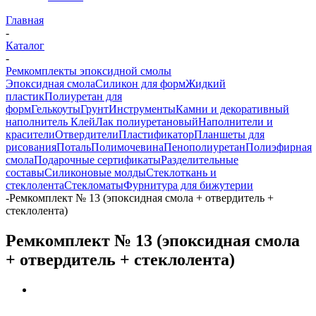
Главная
-
Каталог
-
Ремкомплекты эпоксидной смолы
Эпоксидная смола
Силикон для форм
Жидкий
пластик
Полиуретан для
форм
Гелькоуты
Грунт
Инструменты
Камни и декоративный
наполнитель
Клей
Лак полиуретановый
Наполнители и
красители
Отвердители
Пластификатор
Планшеты для
рисования
Поталь
Полимочевина
Пенополиуретан
Полиэфирная
смола
Подарочные сертификаты
Разделительные
составы
Силиконовые молды
Стеклоткань и
стеклолента
Стекломаты
Фурнитура для бижутерии
-
Ремкомплект № 13 (эпоксидная смола + отвердитель +
стеклолента)
Ремкомплект № 13 (эпоксидная смола
+ отвердитель + стеклолента)