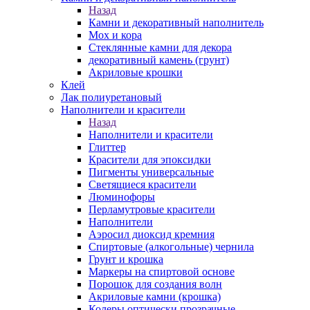
Назад
Камни и декоративный наполнитель
Мох и кора
Стеклянные камни для декора
декоративный камень (грунт)
Акриловые крошки
Клей
Лак полиуретановый
Наполнители и красители
Назад
Наполнители и красители
Глиттер
Красители для эпоксидки
Пигменты универсальные
Светящиеся красители
Люминофоры
Перламутровые красители
Наполнители
Аэросил диоксид кремния
Спиртовые (алкогольные) чернила
Грунт и крошка
Маркеры на спиртовой основе
Порошок для создания волн
Акриловые камни (крошка)
Колеры оптически прозрачные