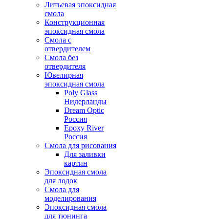
Литьевая эпоксидная
смола
Конструкционная
эпоксидная смола
Смола с
отвердителем
Смола без
отвердителя
Ювелирная
эпоксидная смола
Poly Glass
Нидерланды
Dream Optic
Россия
Epoxy River
Россия
Смола для рисования
Для заливки
картин
Эпоксидная смола
для лодок
Смола для
моделирования
Эпоксидная смола
для тюнинга