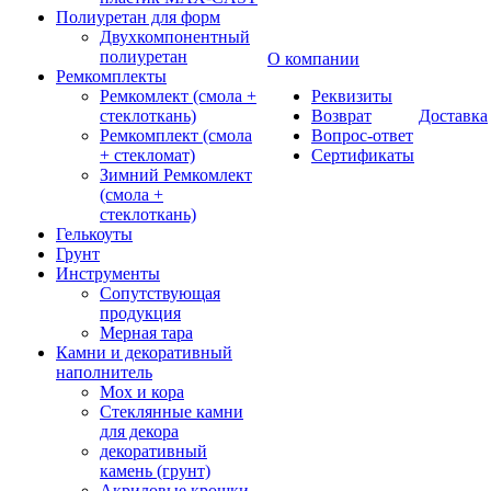
Полиуретан для форм
Двухкомпонентный
полиуретан
О компании
Ремкомплекты
Ремкомлект (смола +
Реквизиты
стеклоткань)
Возврат
Доставка
Ремкомплект (смола
Вопрос-ответ
+ стекломат)
Сертификаты
Зимний Ремкомлект
(смола +
стеклоткань)
Гелькоуты
Грунт
Инструменты
Сопутствующая
продукция
Мерная тара
Камни и декоративный
наполнитель
Мох и кора
Стеклянные камни
для декора
декоративный
камень (грунт)
Акриловые крошки