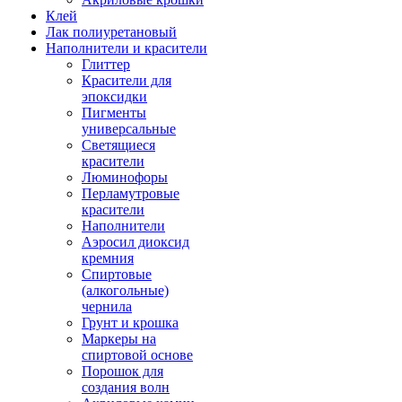
Клей
Лак полиуретановый
Наполнители и красители
Глиттер
Красители для
эпоксидки
Пигменты
универсальные
Светящиеся
красители
Люминофоры
Перламутровые
красители
Наполнители
Аэросил диоксид
кремния
Спиртовые
(алкогольные)
чернила
Грунт и крошка
Маркеры на
спиртовой основе
Порошок для
создания волн