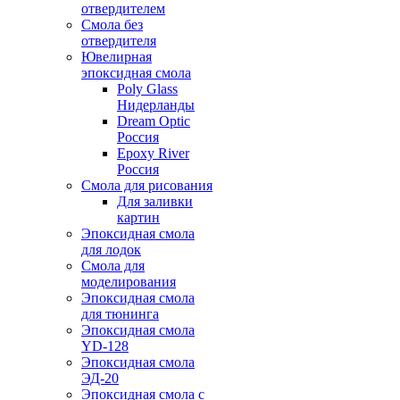
отвердителем
Смола без
отвердителя
Ювелирная
эпоксидная смола
Poly Glass
Нидерланды
Dream Optic
Россия
Epoxy River
Россия
Смола для рисования
Для заливки
картин
Эпоксидная смола
для лодок
Смола для
моделирования
Эпоксидная смола
для тюнинга
Эпоксидная смола
YD-128
Эпоксидная смола
ЭД-20
Эпоксидная смола с