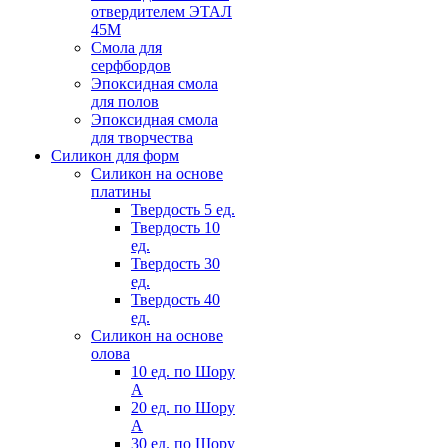
отвердителем ЭТАЛ
45М
Смола для
серфбордов
Эпоксидная смола
для полов
Эпоксидная смола
для творчества
Силикон для форм
Силикон на основе
платины
Твердость 5 ед.
Твердость 10
ед.
Твердость 30
ед.
Твердость 40
ед.
Силикон на основе
олова
10 ед. по Шору
А
20 ед. по Шору
А
30 ед. по Шору