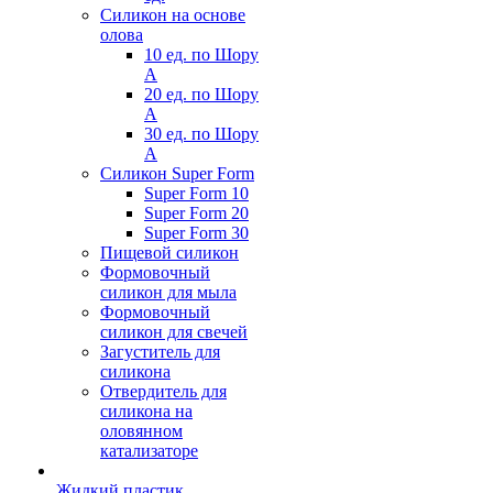
Силикон на основе
олова
10 ед. по Шору
А
20 ед. по Шору
А
30 ед. по Шору
А
Силикон Super Form
Super Form 10
Super Form 20
Super Form 30
Пищевой силикон
Формовочный
силикон для мыла
Формовочный
силикон для свечей
Загуститель для
силикона
Отвердитель для
силикона на
оловянном
катализаторе
Жидкий пластик