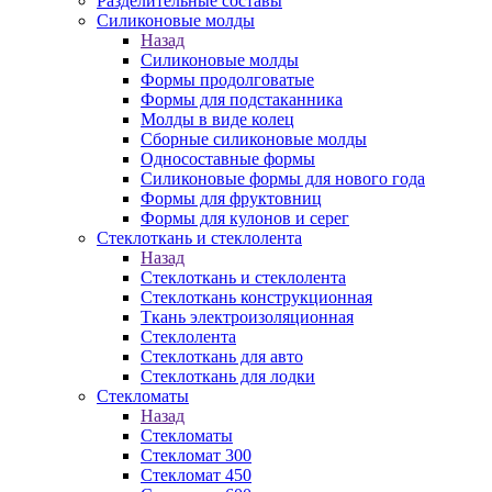
Разделительные составы
Силиконовые молды
Назад
Силиконовые молды
Формы продолговатые
Формы для подстаканника
Молды в виде колец
Сборные силиконовые молды
Односоставные формы
Силиконовые формы для нового года
Формы для фруктовниц
Формы для кулонов и серег
Стеклоткань и стеклолента
Назад
Стеклоткань и стеклолента
Стеклоткань конструкционная
Ткань электроизоляционная
Стеклолента
Стеклоткань для авто
Стеклоткань для лодки
Стекломаты
Назад
Стекломаты
Стекломат 300
Стекломат 450