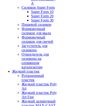
А
Силикон Super Form
Super Form 10
Super Form 20
Super Form 30
Пищевой силикон
Формовочный
силикон для мыла
Формовочный
силикон для свечей
Загуститель для
силикона
Отвердитель для
силикона на
оловянном
катализаторе
Жидкий пластик
Ротационный
пластик
Жидкий пластик Poly
Art
Жидкий пластик Poly
Art Fast
Жидкий заливочный
пластик MAX-CAST