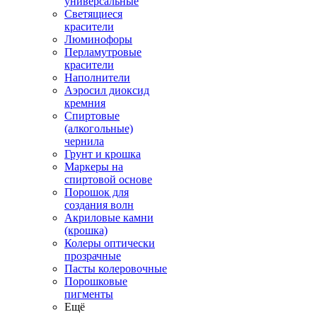
универсальные
Светящиеся
красители
Люминофоры
Перламутровые
красители
Наполнители
Аэросил диоксид
кремния
Спиртовые
(алкогольные)
чернила
Грунт и крошка
Маркеры на
спиртовой основе
Порошок для
создания волн
Акриловые камни
(крошка)
Колеры оптически
прозрачные
Пасты колеровочные
Порошковые
пигменты
Ещё