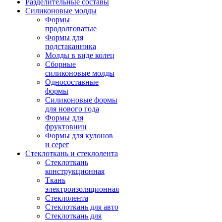
Разделительные составы
Силиконовые молды
Формы
продолговатые
Формы для
подстаканника
Молды в виде колец
Сборные
силиконовые молды
Односоставные
формы
Силиконовые формы
для нового года
Формы для
фруктовниц
Формы для кулонов
и серег
Стеклоткань и стеклолента
Стеклоткань
конструкционная
Ткань
электроизоляционная
Стеклолента
Стеклоткань для авто
Стеклоткань для