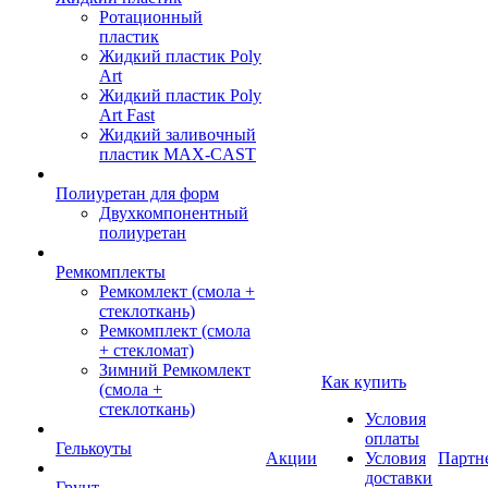
Ротационный
пластик
Жидкий пластик Poly
Art
Жидкий пластик Poly
Art Fast
Жидкий заливочный
пластик MAX-CAST
Полиуретан для форм
Двухкомпонентный
полиуретан
Ремкомплекты
Ремкомлект (смола +
стеклоткань)
Ремкомплект (смола
+ стекломат)
Зимний Ремкомлект
Как купить
(смола +
стеклоткань)
Условия
оплаты
Гелькоуты
Акции
Условия
Партн
доставки
Грунт