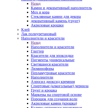
Назад
Камни и декоративный наполнитель
Мох и кора
Стеклянные камни для декора
декоративный камень (грунт)
Акриловые крошки
Клей
Лак полиуретановый
Наполнители и красители
Назад
Наполнители и красители
Глиттер
Красители для эпоксидки
Пигменты универсальные
Светящиеся красители
Люминофоры
Перламутровые красители
Наполнители
Аэросил диоксид кремния
Спиртовые (алкогольные) чернила
Грунт и крошка
Маркеры на спиртовой основе
Порошок для создания волн
Акриловые камни (крошка)
Колеры оптически прозрачные