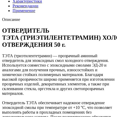
Характеристики
Рекомендации
Применение
Описание
ОТВЕРДИТЕЛЬ
ТЭТА (Т
РИЭТИЛЕНТЕТРАМИН
) ХО
ОТВЕРЖДЕНИЯ 5
0 г.
ТЭТА (триэтилентетрамин) — прозрачный аминный
отвердитель для эпоксидных смол холодного отверждения.
Используется совместно с эпоксидными смолами ЭД-20 и
аналогами для получения прочных, износостойких и
химически стойких полимерных материалов. Благодаря
высокой прозрачности широко применяется при изготовлении
прозрачных изделий, декоративных элементов, а также при
склеивании стекла, оргстекла и других светопрозрачных
материалов.
Отвердитель ТЭТА обеспечивает надежное отверждение
эпоксидной смолы при температуре от +10 °C, что позволяет
выполнять работы в прохладных помещениях без
дополнительного нагрева. После полимеризации образуется