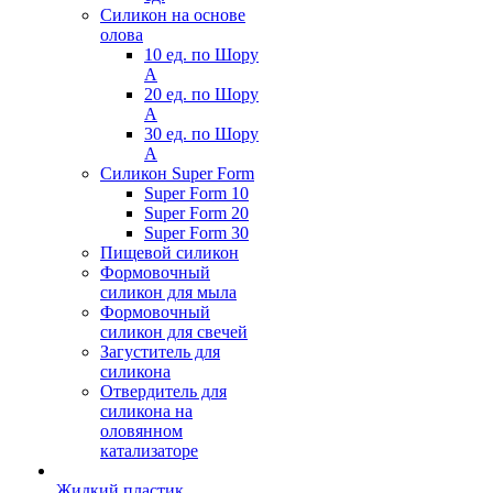
Силикон на основе
олова
10 ед. по Шору
А
20 ед. по Шору
А
30 ед. по Шору
А
Силикон Super Form
Super Form 10
Super Form 20
Super Form 30
Пищевой силикон
Формовочный
силикон для мыла
Формовочный
силикон для свечей
Загуститель для
силикона
Отвердитель для
силикона на
оловянном
катализаторе
Жидкий пластик