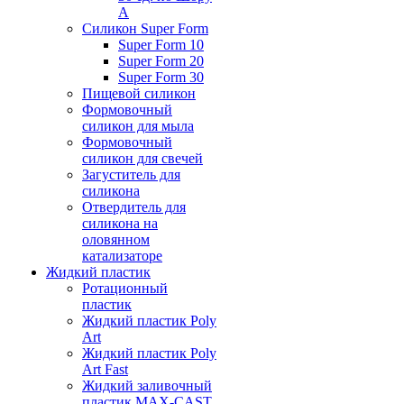
А
Силикон Super Form
Super Form 10
Super Form 20
Super Form 30
Пищевой силикон
Формовочный
силикон для мыла
Формовочный
силикон для свечей
Загуститель для
силикона
Отвердитель для
силикона на
оловянном
катализаторе
Жидкий пластик
Ротационный
пластик
Жидкий пластик Poly
Art
Жидкий пластик Poly
Art Fast
Жидкий заливочный
пластик MAX-CAST