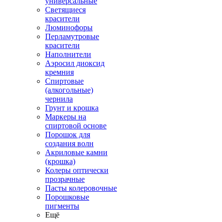
универсальные
Светящиеся
красители
Люминофоры
Перламутровые
красители
Наполнители
Аэросил диоксид
кремния
Спиртовые
(алкогольные)
чернила
Грунт и крошка
Маркеры на
спиртовой основе
Порошок для
создания волн
Акриловые камни
(крошка)
Колеры оптически
прозрачные
Пасты колеровочные
Порошковые
пигменты
Ещё