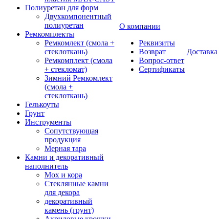
Полиуретан для форм
Двухкомпонентный
полиуретан
О компании
Ремкомплекты
Ремкомлект (смола +
Реквизиты
стеклоткань)
Возврат
Доставка
Ремкомплект (смола
Вопрос-ответ
+ стекломат)
Сертификаты
Зимний Ремкомлект
(смола +
стеклоткань)
Гелькоуты
Грунт
Инструменты
Сопутствующая
продукция
Мерная тара
Камни и декоративный
наполнитель
Мох и кора
Стеклянные камни
для декора
декоративный
камень (грунт)
Акриловые крошки