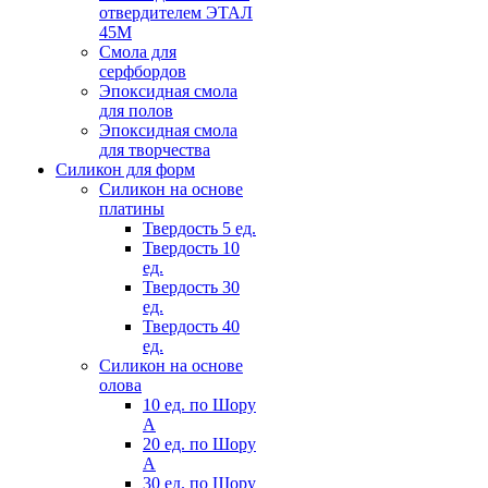
отвердителем ЭТАЛ
45М
Смола для
серфбордов
Эпоксидная смола
для полов
Эпоксидная смола
для творчества
Силикон для форм
Силикон на основе
платины
Твердость 5 ед.
Твердость 10
ед.
Твердость 30
ед.
Твердость 40
ед.
Силикон на основе
олова
10 ед. по Шору
А
20 ед. по Шору
А
30 ед. по Шору