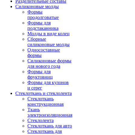
Разделительные составы
Силиконовые молды
Формы
продолговатые
Формы для
подстаканника
Молды в виде колец
Сборные
силиконовые молды
Односоставные
формы
Силиконовые формы
для нового года
Формы для
фруктовниц
Формы для кулонов
и серег
Стеклоткань и стеклолента
Стеклоткань
конструкционная
Ткань
электроизоляционная
Стеклолента
Стеклоткань для авто
Стеклоткань для