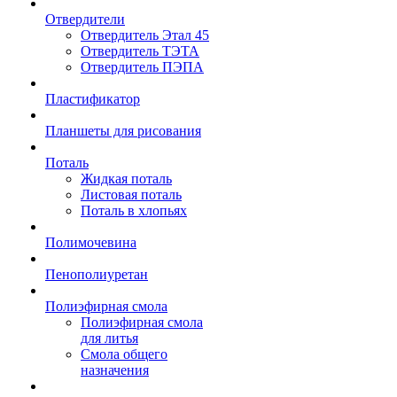
Отвердители
Отвердитель Этал 45
Отвердитель ТЭТА
Отвердитель ПЭПА
Пластификатор
Планшеты для рисования
Поталь
Жидкая поталь
Листовая поталь
Поталь в хлопьях
Полимочевина
Пенополиуретан
Полиэфирная смола
Полиэфирная смола
для литья
Смола общего
назначения