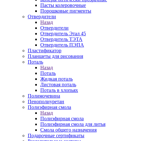
Пасты колеровочные
Порошковые пигменты
Отвердители
Назад
Отвердители
Отвердитель Этал 45
Отвердитель ТЭТА
Отвердитель ПЭПА
Пластификатор
Планшеты для рисования
Поталь
Назад
Поталь
Жидкая поталь
Листовая поталь
Поталь в хлопьях
Полимочевина
Пенополиуретан
Полиэфирная смола
Назад
Полиэфирная смола
Полиэфирная смола для литья
Смола общего назначения
Подарочные сертификаты