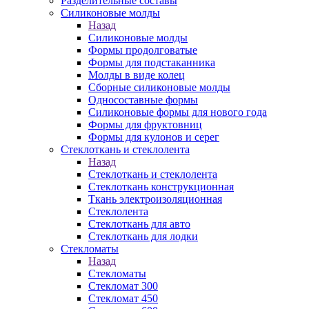
Разделительные составы
Силиконовые молды
Назад
Силиконовые молды
Формы продолговатые
Формы для подстаканника
Молды в виде колец
Сборные силиконовые молды
Односоставные формы
Силиконовые формы для нового года
Формы для фруктовниц
Формы для кулонов и серег
Стеклоткань и стеклолента
Назад
Стеклоткань и стеклолента
Стеклоткань конструкционная
Ткань электроизоляционная
Стеклолента
Стеклоткань для авто
Стеклоткань для лодки
Стекломаты
Назад
Стекломаты
Стекломат 300
Стекломат 450