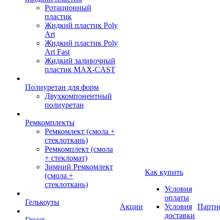
Ротационный
пластик
Жидкий пластик Poly
Art
Жидкий пластик Poly
Art Fast
Жидкий заливочный
пластик MAX-CAST
Полиуретан для форм
Двухкомпонентный
полиуретан
Ремкомплекты
Ремкомлект (смола +
стеклоткань)
Ремкомплект (смола
+ стекломат)
Зимний Ремкомлект
Как купить
(смола +
стеклоткань)
Условия
оплаты
Гелькоуты
Акции
Условия
Партн
доставки
Грунт