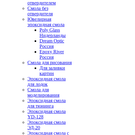
отвердителем
Смола без
отвердителя
Ювелирная
эпоксидная смола
Poly Glass
Нидерланды
Dream Optic
Россия
Epoxy River
Россия
Смола для рисования
Для заливки
картин
Эпоксидная смола
для лодок
Смола для
моделирования
Эпоксидная смола
для тюнинга
Эпоксидная смола
YD-128
Эпоксидная смола
ЭД-20
Эпоксидная смола с