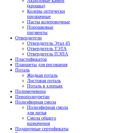
Акриловые камни
(крошка)
Колеры оптически
прозрачные
Пасты колеровочные
Порошковые
пигменты
Отвердители
Отвердитель Этал 45
Отвердитель ТЭТА
Отвердитель ПЭПА
Пластификатор
Планшеты для рисования
Поталь
Жидкая поталь
Листовая поталь
Поталь в хлопьях
Полимочевина
Пенополиуретан
Полиэфирная смола
Полиэфирная смола
для литья
Смола общего
назначения
Подарочные сертификаты