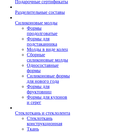
Подарочные сертификаты
Разделительные составы
Силиконовые молды
Формы
продолговатые
Формы для
подстаканника
Молды в виде колец
Сборные
силиконовые молды
Односоставные
формы
Силиконовые формы
для нового года
Формы для
фруктовниц
Формы для кулонов
и серег
Стеклоткань и стеклолента
Стеклоткань
конструкционная
Ткань