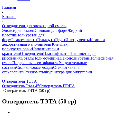
Главная
-
Каталог
-
Отвердители для эпоксидной смолы
Эпоксидная смола
Силикон для форм
Жидкий
пластик
Полиуретан для
форм
Ремкомплекты
Гелькоуты
Грунт
Инструменты
Камни и
декоративный наполнитель
Клей
Лак
полиуретановый
Наполнители и
красители
Отвердители
Пластификатор
Планшеты для
рисования
Поталь
Полимочевина
Пенополиуретан
Полиэфирная
смола
Подарочные сертификаты
Разделительные
составы
Силиконовые молды
Стеклоткань и
стеклолента
Стекломаты
Фурнитура для бижутерии
-
Отвердители ТЭТА
Отвердитель Этал 45
Отвердитель ПЭПА
-
Отвердитель ТЭТА (50 гр)
Отвердитель ТЭТА (50 гр)