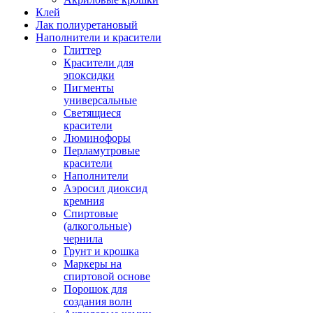
Клей
Лак полиуретановый
Наполнители и красители
Глиттер
Красители для
эпоксидки
Пигменты
универсальные
Светящиеся
красители
Люминофоры
Перламутровые
красители
Наполнители
Аэросил диоксид
кремния
Спиртовые
(алкогольные)
чернила
Грунт и крошка
Маркеры на
спиртовой основе
Порошок для
создания волн