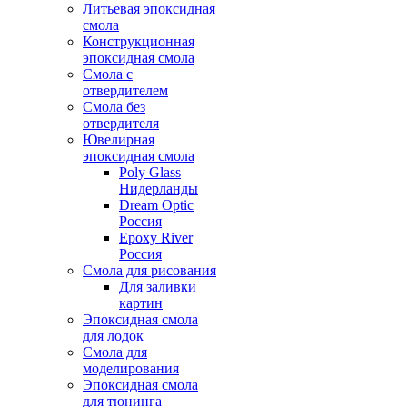
Литьевая эпоксидная
смола
Конструкционная
эпоксидная смола
Смола с
отвердителем
Смола без
отвердителя
Ювелирная
эпоксидная смола
Poly Glass
Нидерланды
Dream Optic
Россия
Epoxy River
Россия
Смола для рисования
Для заливки
картин
Эпоксидная смола
для лодок
Смола для
моделирования
Эпоксидная смола
для тюнинга