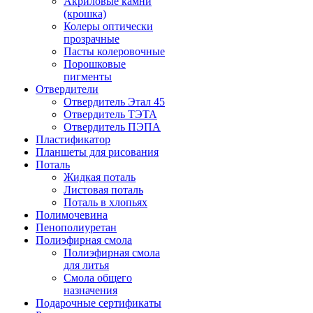
Акриловые камни
(крошка)
Колеры оптически
прозрачные
Пасты колеровочные
Порошковые
пигменты
Отвердители
Отвердитель Этал 45
Отвердитель ТЭТА
Отвердитель ПЭПА
Пластификатор
Планшеты для рисования
Поталь
Жидкая поталь
Листовая поталь
Поталь в хлопьях
Полимочевина
Пенополиуретан
Полиэфирная смола
Полиэфирная смола
для литья
Смола общего
назначения
Подарочные сертификаты