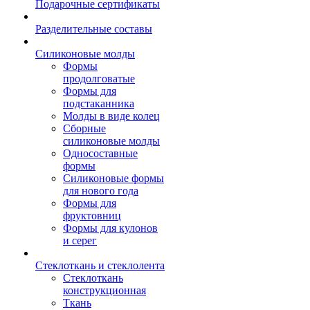
Подарочные сертификаты
Разделительные составы
Силиконовые молды
Формы
продолговатые
Формы для
подстаканника
Молды в виде колец
Сборные
силиконовые молды
Односоставные
формы
Силиконовые формы
для нового года
Формы для
фруктовниц
Формы для кулонов
и серег
Стеклоткань и стеклолента
Стеклоткань
конструкционная
Ткань