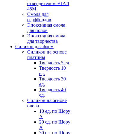
отвердителем ЭТАЛ
45М
Смола для
серфбордов
Эпоксидная смола
для полов
Эпоксидная смола
для творчества
Силикон для форм
Силикон на основе
платины
Твердость 5 ед.
Твердость 10
ед.
Твердость 30
ед.
Твердость 40
ед.
Силикон на основе
олова
10 ед. по Шору
А
20 ед. по Шору
А
30 ед. по Шору