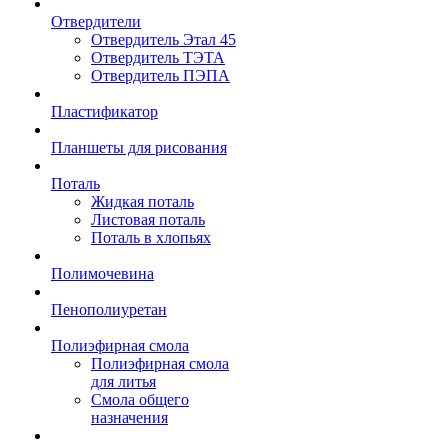
Отвердители
Отвердитель Этал 45
Отвердитель ТЭТА
Отвердитель ПЭПА
Пластификатор
Планшеты для рисования
Поталь
Жидкая поталь
Листовая поталь
Поталь в хлопьях
Полимочевина
Пенополиуретан
Полиэфирная смола
Полиэфирная смола
для литья
Смола общего
назначения