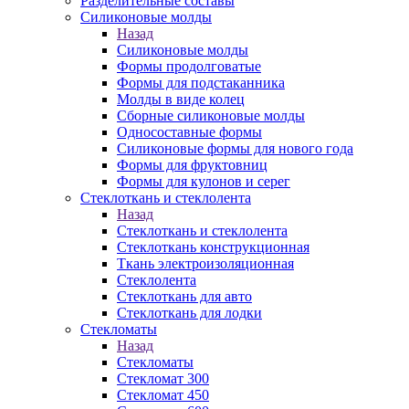
Разделительные составы
Силиконовые молды
Назад
Силиконовые молды
Формы продолговатые
Формы для подстаканника
Молды в виде колец
Сборные силиконовые молды
Односоставные формы
Силиконовые формы для нового года
Формы для фруктовниц
Формы для кулонов и серег
Стеклоткань и стеклолента
Назад
Стеклоткань и стеклолента
Стеклоткань конструкционная
Ткань электроизоляционная
Стеклолента
Стеклоткань для авто
Стеклоткань для лодки
Стекломаты
Назад
Стекломаты
Стекломат 300
Стекломат 450