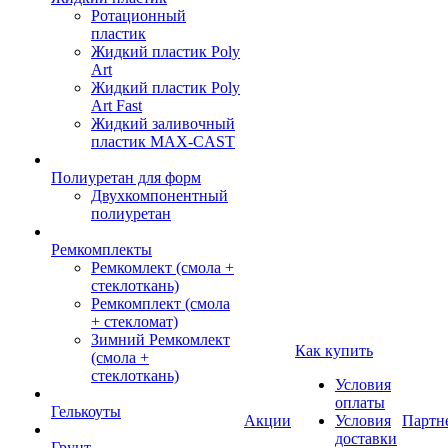
Ротационный
пластик
Жидкий пластик Poly
Art
Жидкий пластик Poly
Art Fast
Жидкий заливочный
пластик MAX-CAST
Полиуретан для форм
Двухкомпонентный
полиуретан
Ремкомплекты
Ремкомлект (смола +
стеклоткань)
Ремкомплект (смола
+ стекломат)
Зимний Ремкомлект
Как купить
(смола +
стеклоткань)
Условия
оплаты
Гелькоуты
Акции
Условия
Партн
доставки
Грунт