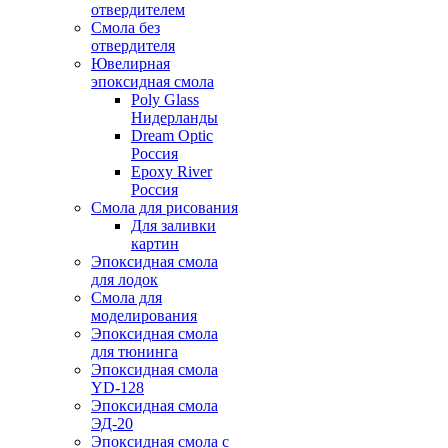
отвердителем
Смола без
отвердителя
Ювелирная
эпоксидная смола
Poly Glass
Нидерланды
Dream Optic
Россия
Epoxy River
Россия
Смола для рисования
Для заливки
картин
Эпоксидная смола
для лодок
Смола для
моделирования
Эпоксидная смола
для тюнинга
Эпоксидная смола
YD-128
Эпоксидная смола
ЭД-20
Эпоксидная смола с