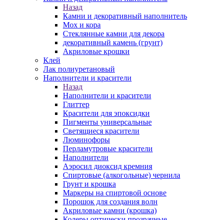
Назад
Камни и декоративный наполнитель
Мох и кора
Стеклянные камни для декора
декоративный камень (грунт)
Акриловые крошки
Клей
Лак полиуретановый
Наполнители и красители
Назад
Наполнители и красители
Глиттер
Красители для эпоксидки
Пигменты универсальные
Светящиеся красители
Люминофоры
Перламутровые красители
Наполнители
Аэросил диоксид кремния
Спиртовые (алкогольные) чернила
Грунт и крошка
Маркеры на спиртовой основе
Порошок для создания волн
Акриловые камни (крошка)
Колеры оптически прозрачные