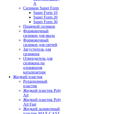
А
Силикон Super Form
Super Form 10
Super Form 20
Super Form 30
Пищевой силикон
Формовочный
силикон для мыла
Формовочный
силикон для свечей
Загуститель для
силикона
Отвердитель для
силикона на
оловянном
катализаторе
Жидкий пластик
Ротационный
пластик
Жидкий пластик Poly
Art
Жидкий пластик Poly
Art Fast
Жидкий заливочный
пластик MAX-CAST