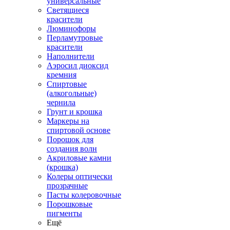
универсальные
Светящиеся
красители
Люминофоры
Перламутровые
красители
Наполнители
Аэросил диоксид
кремния
Спиртовые
(алкогольные)
чернила
Грунт и крошка
Маркеры на
спиртовой основе
Порошок для
создания волн
Акриловые камни
(крошка)
Колеры оптически
прозрачные
Пасты колеровочные
Порошковые
пигменты
Ещё