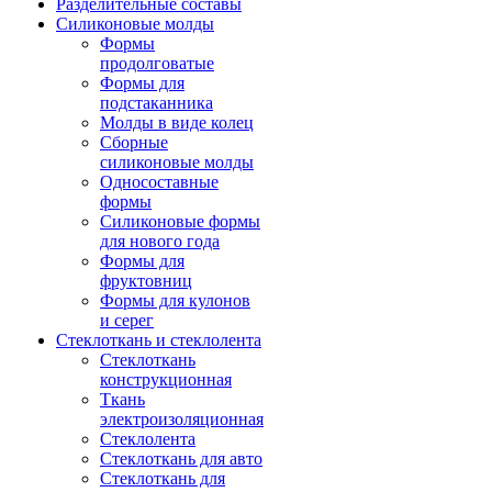
Разделительные составы
Силиконовые молды
Формы
продолговатые
Формы для
подстаканника
Молды в виде колец
Сборные
силиконовые молды
Односоставные
формы
Силиконовые формы
для нового года
Формы для
фруктовниц
Формы для кулонов
и серег
Стеклоткань и стеклолента
Стеклоткань
конструкционная
Ткань
электроизоляционная
Стеклолента
Стеклоткань для авто
Стеклоткань для