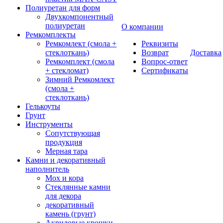
Полиуретан для форм
Двухкомпонентный
полиуретан
О компании
Ремкомплекты
Ремкомлект (смола +
Реквизиты
стеклоткань)
Возврат
Доставка
Ремкомплект (смола
Вопрос-ответ
+ стекломат)
Сертификаты
Зимний Ремкомлект
(смола +
стеклоткань)
Гелькоуты
Грунт
Инструменты
Сопутствующая
продукция
Мерная тара
Камни и декоративный
наполнитель
Мох и кора
Стеклянные камни
для декора
декоративный
камень (грунт)
Акриловые крошки