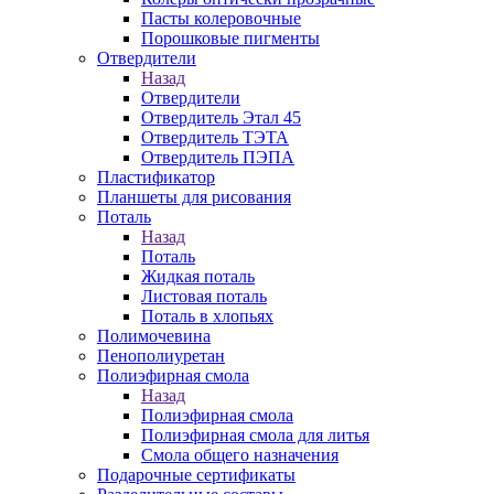
Пасты колеровочные
Порошковые пигменты
Отвердители
Назад
Отвердители
Отвердитель Этал 45
Отвердитель ТЭТА
Отвердитель ПЭПА
Пластификатор
Планшеты для рисования
Поталь
Назад
Поталь
Жидкая поталь
Листовая поталь
Поталь в хлопьях
Полимочевина
Пенополиуретан
Полиэфирная смола
Назад
Полиэфирная смола
Полиэфирная смола для литья
Смола общего назначения
Подарочные сертификаты