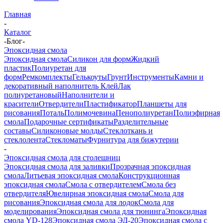
Главная
-
Каталог
-
Блог
-
Эпоксидная смола
Эпоксидная смола
Силикон для форм
Жидкий
пластик
Полиуретан для
форм
Ремкомплекты
Гелькоуты
Грунт
Инструменты
Камни и
декоративный наполнитель
Клей
Лак
полиуретановый
Наполнители и
красители
Отвердители
Пластификатор
Планшеты для
рисования
Поталь
Полимочевина
Пенополиуретан
Полиэфирная
смола
Подарочные сертификаты
Разделительные
составы
Силиконовые молды
Стеклоткань и
стеклолента
Стекломаты
Фурнитура для бижутерии
-
Эпоксидная смола для столешниц
Эпоксидная смола для заливки
Прозрачная эпоксидная
смола
Литьевая эпоксидная смола
Конструкционная
эпоксидная смола
Смола с отвердителем
Смола без
отвердителя
Ювелирная эпоксидная смола
Смола для
рисования
Эпоксидная смола для лодок
Смола для
моделирования
Эпоксидная смола для тюнинга
Эпоксидная
смола YD-128
Эпоксидная смола ЭД-20
Эпоксидная смола с