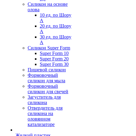
Силикон на основе
олова
10 ед. по Шору
А
20 ед. по Шору
А
30 ед. по Шору
А
Силикон Super Form
Super Form 10
Super Form 20
Super Form 30
Пищевой силикон
Формовочный
силикон для мыла
Формовочный
силикон для свечей
Загуститель для
силикона
Отвердитель для
силикона на
оловянном
катализаторе
Жидкий пластик