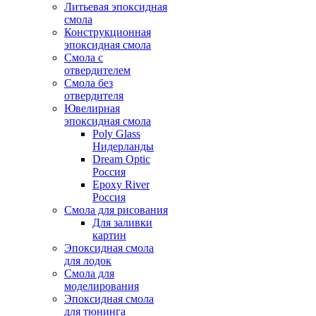
Литьевая эпоксидная
смола
Конструкционная
эпоксидная смола
Смола с
отвердителем
Смола без
отвердителя
Ювелирная
эпоксидная смола
Poly Glass
Нидерланды
Dream Optic
Россия
Epoxy River
Россия
Смола для рисования
Для заливки
картин
Эпоксидная смола
для лодок
Смола для
моделирования
Эпоксидная смола
для тюнинга