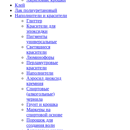
Клей
Лак полиуретановый
Наполнители и красители
Глиттер
Красители для
эпоксидки
Пигменты
универсальные
Светящиеся
красители
Люминофоры
Перламутровые
красители
Наполнители
Аэросил диоксид
кремния
Спиртовые
(алкогольные)
чернила
Грунт и крошка
Маркеры на
спиртовой основе
Порошок для
создания волн