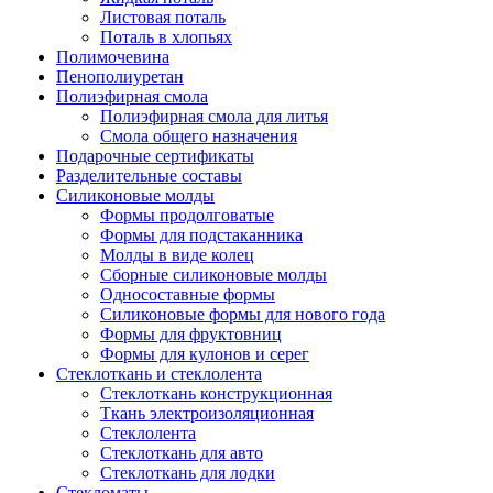
Листовая поталь
Поталь в хлопьях
Полимочевина
Пенополиуретан
Полиэфирная смола
Полиэфирная смола для литья
Смола общего назначения
Подарочные сертификаты
Разделительные составы
Силиконовые молды
Формы продолговатые
Формы для подстаканника
Молды в виде колец
Сборные силиконовые молды
Односоставные формы
Силиконовые формы для нового года
Формы для фруктовниц
Формы для кулонов и серег
Стеклоткань и стеклолента
Стеклоткань конструкционная
Ткань электроизоляционная
Стеклолента
Стеклоткань для авто
Стеклоткань для лодки
Стекломаты