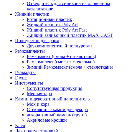
Отвердитель для силикона на оловянном
катализаторе
Жидкий пластик
Ротационный пластик
Жидкий пластик Poly Art
Жидкий пластик Poly Art Fast
Жидкий заливочный пластик MAX-CAST
Полиуретан для форм
Двухкомпонентный полиуретан
Ремкомплекты
Ремкомлект (смола + стеклоткань)
Ремкомплект (смола + стекломат)
Зимний Ремкомлект (смола + стеклоткань)
Гелькоуты
Грунт
Инструменты
Сопутствующая продукция
Мерная тара
Камни и декоративный наполнитель
Мох и кора
Стеклянные камни для декора
декоративный камень (грунт)
Акриловые крошки
Клей
Лак полиуретановый