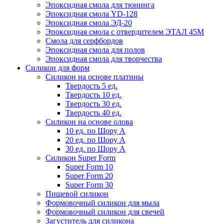
Эпоксидная смола для тюнинга
Эпоксидная смола YD-128
Эпоксидная смола ЭД-20
Эпоксидная смола с отвердителем ЭТАЛ 45М
Смола для серфбордов
Эпоксидная смола для полов
Эпоксидная смола для творчества
Силикон для форм
Силикон на основе платины
Твердость 5 ед.
Твердость 10 ед.
Твердость 30 ед.
Твердость 40 ед.
Силикон на основе олова
10 ед. по Шору А
20 ед. по Шору А
30 ед. по Шору А
Силикон Super Form
Super Form 10
Super Form 20
Super Form 30
Пищевой силикон
Формовочный силикон для мыла
Формовочный силикон для свечей
Загуститель для силикона