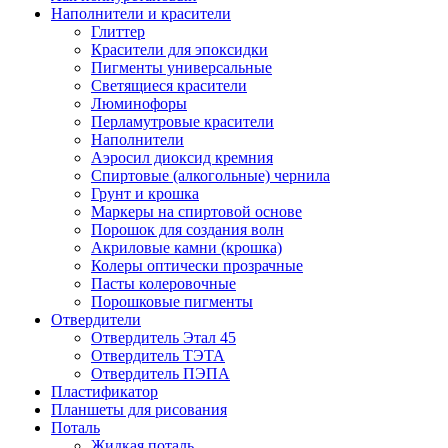
Наполнители и красители
Глиттер
Красители для эпоксидки
Пигменты универсальные
Светящиеся красители
Люминофоры
Перламутровые красители
Наполнители
Аэросил диоксид кремния
Спиртовые (алкогольные) чернила
Грунт и крошка
Маркеры на спиртовой основе
Порошок для создания волн
Акриловые камни (крошка)
Колеры оптически прозрачные
Пасты колеровочные
Порошковые пигменты
Отвердители
Отвердитель Этал 45
Отвердитель ТЭТА
Отвердитель ПЭПА
Пластификатор
Планшеты для рисования
Поталь
Жидкая поталь