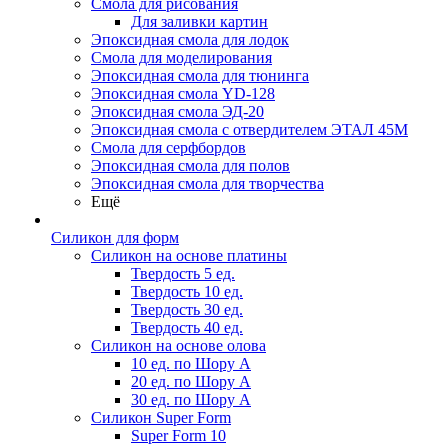
Смола для рисования
Для заливки картин
Эпоксидная смола для лодок
Смола для моделирования
Эпоксидная смола для тюнинга
Эпоксидная смола YD-128
Эпоксидная смола ЭД-20
Эпоксидная смола с отвердителем ЭТАЛ 45М
Смола для серфбордов
Эпоксидная смола для полов
Эпоксидная смола для творчества
Ещё
Силикон для форм
Силикон на основе платины
Твердость 5 ед.
Твердость 10 ед.
Твердость 30 ед.
Твердость 40 ед.
Силикон на основе олова
10 ед. по Шору А
20 ед. по Шору А
30 ед. по Шору А
Силикон Super Form
Super Form 10