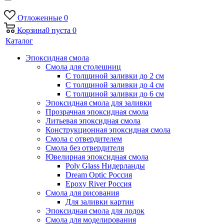
Отложенные
0
Корзина
0
пуста
0
Каталог
Эпоксидная смола
Смола для столешниц
С толщиной заливки до 2 см
С толщиной заливки до 4 см
С толщиной заливки до 6 см
Эпоксидная смола для заливки
Прозрачная эпоксидная смола
Литьевая эпоксидная смола
Конструкционная эпоксидная смола
Смола с отвердителем
Смола без отвердителя
Ювелирная эпоксидная смола
Poly Glass Нидерланды
Dream Optic Россия
Epoxy River Россия
Смола для рисования
Для заливки картин
Эпоксидная смола для лодок
Смола для моделирования