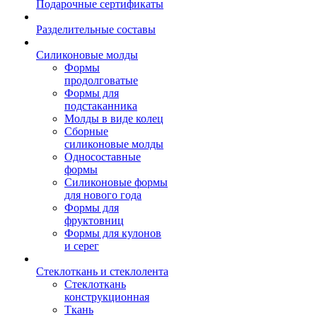
Подарочные сертификаты
Разделительные составы
Силиконовые молды
Формы
продолговатые
Формы для
подстаканника
Молды в виде колец
Сборные
силиконовые молды
Односоставные
формы
Силиконовые формы
для нового года
Формы для
фруктовниц
Формы для кулонов
и серег
Стеклоткань и стеклолента
Стеклоткань
конструкционная
Ткань