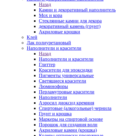
Назад
Камни и декоративный наполнитель
Мох и кора
Стеклянные камни для декора
декоративный камень (грунт)
Акриловые крошки
Клей
Лак полиуретановый
Наполнители и красители
Назад
Наполнители и красители
Глиттер
Красители для эпоксидки
Пигменты универсальные
Светящиеся красители
Люминофоры
Перламутровые красители
Наполнители
Аэросил диоксид кремния
Спиртовые (алкогольные) чернила
Грунт и крошка
Маркеры на спиртовой основе
Порошок для создания волн
Акриловые камни (крошка)
Колеры оптически прозрачные