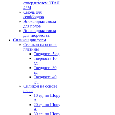
отвердителем ЭТАЛ
45М
Смола для
серфбордов
Эпоксидная смола
для полов
Эпоксидная смола
для творчества
Силикон для форм
Силикон на основе
платины
Твердость 5 ед.
Твердость 10
ед.
Твердость 30
ед.
Твердость 40
ед.
Силикон на основе
олова
10 ед. по Шору
А
20 ед. по Шору
А
30 ед. по Шору