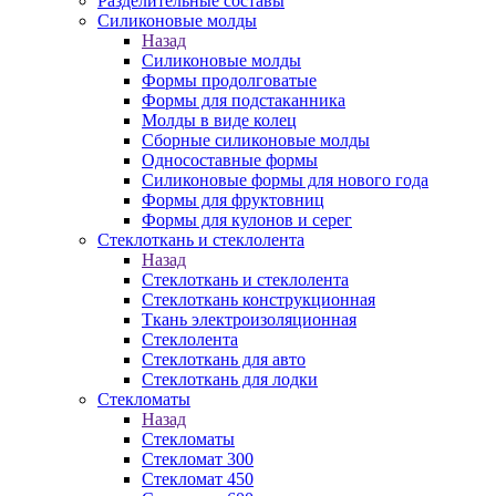
Разделительные составы
Силиконовые молды
Назад
Силиконовые молды
Формы продолговатые
Формы для подстаканника
Молды в виде колец
Сборные силиконовые молды
Односоставные формы
Силиконовые формы для нового года
Формы для фруктовниц
Формы для кулонов и серег
Стеклоткань и стеклолента
Назад
Стеклоткань и стеклолента
Стеклоткань конструкционная
Ткань электроизоляционная
Стеклолента
Стеклоткань для авто
Стеклоткань для лодки
Стекломаты
Назад
Стекломаты
Стекломат 300
Стекломат 450