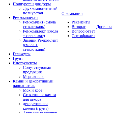
Полиуретан для форм
Двухкомпонентный
полиуретан
О компании
Ремкомплекты
Ремкомлект (смола +
Реквизиты
стеклоткань)
Возврат
Доставка
Ремкомплект (смола
Вопрос-ответ
+ стекломат)
Сертификаты
Зимний Ремкомлект
(смола +
стеклоткань)
Гелькоуты
Грунт
Инструменты
Сопутствующая
продукция
Мерная тара
Камни и декоративный
наполнитель
Мох и кора
Стеклянные камни
для декора
декоративный
камень (грунт)
Акриловые крошки