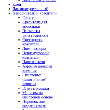
Клей
Лак полиуретановый
Наполнители и красители
Глиттер
Красители для
эпоксидки
Пигменты
универсальные
Светящиеся
красители
Люминофоры
Перламутровые
красители
Наполнители
Аэросил диоксид
кремния
Спиртовые
(алкогольные)
чернила
Грунт и крошка
Маркеры на
спиртовой основе
Порошок для
создания волн