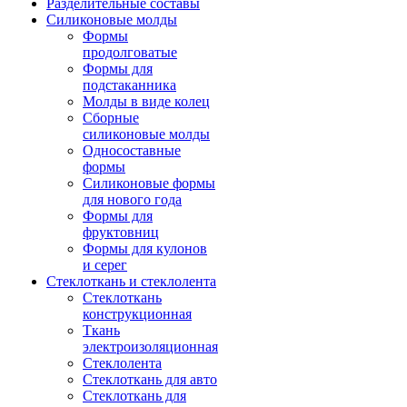
Разделительные составы
Силиконовые молды
Формы
продолговатые
Формы для
подстаканника
Молды в виде колец
Сборные
силиконовые молды
Односоставные
формы
Силиконовые формы
для нового года
Формы для
фруктовниц
Формы для кулонов
и серег
Стеклоткань и стеклолента
Стеклоткань
конструкционная
Ткань
электроизоляционная
Стеклолента
Стеклоткань для авто
Стеклоткань для