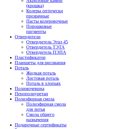
Акриловые камни
(крошка)
Колеры оптически
прозрачные
Пасты колеровочные
Порошковые
пигменты
Отвердители
Отвердитель Этал 45
Отвердитель ТЭТА
Отвердитель ПЭПА
Пластификатор
Планшеты для рисования
Поталь
Жидкая поталь
Листовая поталь
Поталь в хлопьях
Полимочевина
Пенополиуретан
Полиэфирная смола
Полиэфирная смола
для литья
Смола общего
назначения
Подарочные сертификаты