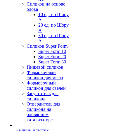
Силикон на основе
олова
10 ед. по Шору
А
20 ед. по Шору
А
30 ед. по Шору
А
Силикон Super Form
Super Form 10
Super Form 20
Super Form 30
Пищевой силикон
Формовочный
силикон для мыла
Формовочный
силикон для свечей
Загуститель для
силикона
Отвердитель для
силикона на
оловянном
катализаторе
Жидкий пластик