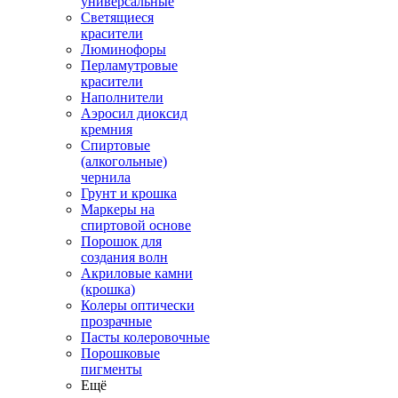
универсальные
Светящиеся
красители
Люминофоры
Перламутровые
красители
Наполнители
Аэросил диоксид
кремния
Спиртовые
(алкогольные)
чернила
Грунт и крошка
Маркеры на
спиртовой основе
Порошок для
создания волн
Акриловые камни
(крошка)
Колеры оптически
прозрачные
Пасты колеровочные
Порошковые
пигменты
Ещё