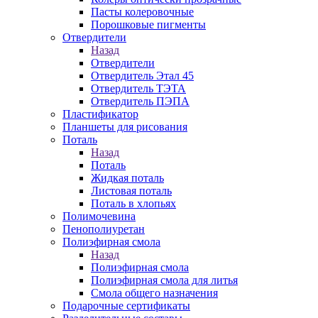
Пасты колеровочные
Порошковые пигменты
Отвердители
Назад
Отвердители
Отвердитель Этал 45
Отвердитель ТЭТА
Отвердитель ПЭПА
Пластификатор
Планшеты для рисования
Поталь
Назад
Поталь
Жидкая поталь
Листовая поталь
Поталь в хлопьях
Полимочевина
Пенополиуретан
Полиэфирная смола
Назад
Полиэфирная смола
Полиэфирная смола для литья
Смола общего назначения
Подарочные сертификаты