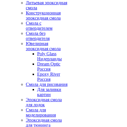
Литьевая эпоксидная
смола
Конструкционная
эпоксидная смола
Смола с
отвердителем
Смола без
отвердителя
Ювелирная
эпоксидная смола
Poly Glass
Нидерланды
Dream Optic
Россия
Epoxy River
Россия
Смола для рисования
Для заливки
картин
Эпоксидная смола
для лодок
Смола для
моделирования
Эпоксидная смола
для тюнинга