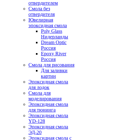
отвердителем
Смола без
отвердителя
Ювелирная
эпоксидная смола
Poly Glass
Нидерланды
Dream Optic
Россия
Epoxy River
Россия
Смола для рисования
Для заливки
картин
Эпоксидная смола
для лодок
Смола для
моделирования
Эпоксидная смола
для тюнинга
Эпоксидная смола
YD-128
Эпоксидная смола
ЭД-20
Эпоксидная смола с