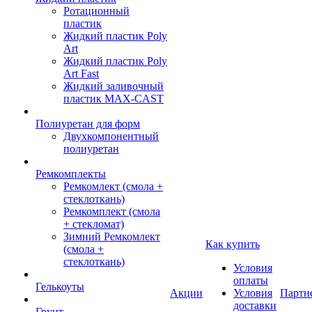
Ротационный
пластик
Жидкий пластик Poly
Art
Жидкий пластик Poly
Art Fast
Жидкий заливочный
пластик MAX-CAST
Полиуретан для форм
Двухкомпонентный
полиуретан
Ремкомплекты
Ремкомлект (смола +
стеклоткань)
Ремкомплект (смола
+ стекломат)
Зимний Ремкомлект
Как купить
(смола +
стеклоткань)
Условия
оплаты
Гелькоуты
Акции
Условия
Партн
доставки
Грунт