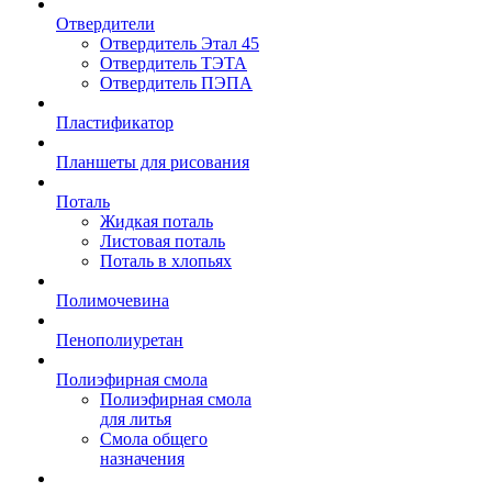
Отвердители
Отвердитель Этал 45
Отвердитель ТЭТА
Отвердитель ПЭПА
Пластификатор
Планшеты для рисования
Поталь
Жидкая поталь
Листовая поталь
Поталь в хлопьях
Полимочевина
Пенополиуретан
Полиэфирная смола
Полиэфирная смола
для литья
Смола общего
назначения