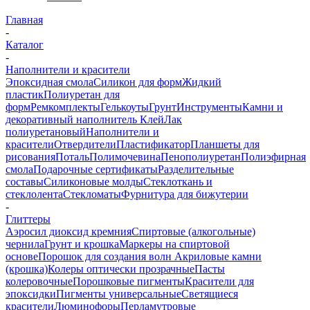
Главная
-
Каталог
-
Наполнители и красители
Эпоксидная смола
Силикон для форм
Жидкий
пластик
Полиуретан для
форм
Ремкомплекты
Гелькоуты
Грунт
Инструменты
Камни и
декоративный наполнитель
Клей
Лак
полиуретановый
Наполнители и
красители
Отвердители
Пластификатор
Планшеты для
рисования
Поталь
Полимочевина
Пенополиуретан
Полиэфирная
смола
Подарочные сертификаты
Разделительные
составы
Силиконовые молды
Стеклоткань и
стеклолента
Стекломаты
Фурнитура для бижутерии
-
Глиттеры
Аэросил диоксид кремния
Спиртовые (алкогольные)
чернила
Грунт и крошка
Маркеры на спиртовой
основе
Порошок для создания волн
Акриловые камни
(крошка)
Колеры оптически прозрачные
Пасты
колеровочные
Порошковые пигменты
Красители для
эпоксидки
Пигменты универсальные
Светящиеся
красители
Люминофоры
Перламутровые