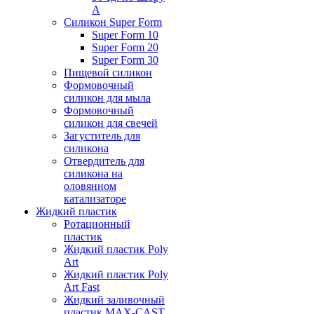
А
Силикон Super Form
Super Form 10
Super Form 20
Super Form 30
Пищевой силикон
Формовочный
силикон для мыла
Формовочный
силикон для свечей
Загуститель для
силикона
Отвердитель для
силикона на
оловянном
катализаторе
Жидкий пластик
Ротационный
пластик
Жидкий пластик Poly
Art
Жидкий пластик Poly
Art Fast
Жидкий заливочный
пластик MAX-CAST