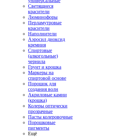
универсальные
Светящиеся
красители
Люминофоры
Перламутровые
красители
Наполнители
Аэросил диоксид
кремния
Спиртовые
(алкогольные)
чернила
Грунт и крошка
Маркеры на
спиртовой основе
Порошок для
создания волн
Акриловые камни
(крошка)
Колеры оптически
прозрачные
Пасты колеровочные
Порошковые
пигменты
Ещё