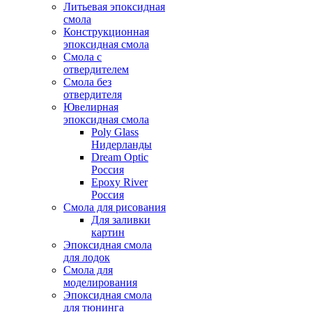
Литьевая эпоксидная
смола
Конструкционная
эпоксидная смола
Смола с
отвердителем
Смола без
отвердителя
Ювелирная
эпоксидная смола
Poly Glass
Нидерланды
Dream Optic
Россия
Epoxy River
Россия
Смола для рисования
Для заливки
картин
Эпоксидная смола
для лодок
Смола для
моделирования
Эпоксидная смола
для тюнинга