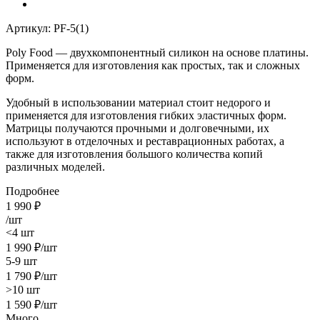
Артикул:
PF-5(1)
Poly Food
— двухкомпонентный силикон на основе
платины
.
Применяется для изготовления как простых, так и сложных
форм.
Удобный в использовании материал стоит недорого и
применяется для изготовления гибких эластичных форм.
Матрицы получаются прочными и долговечными, их
используют в отделочных и реставрационных работах, а
также для изготовления большого количества копий
различных моделей.
Подробнее
1 990
₽
/шт
<4 шт
1 990
₽
/шт
5-9 шт
1 790
₽
/шт
>10 шт
1 590
₽
/шт
Много