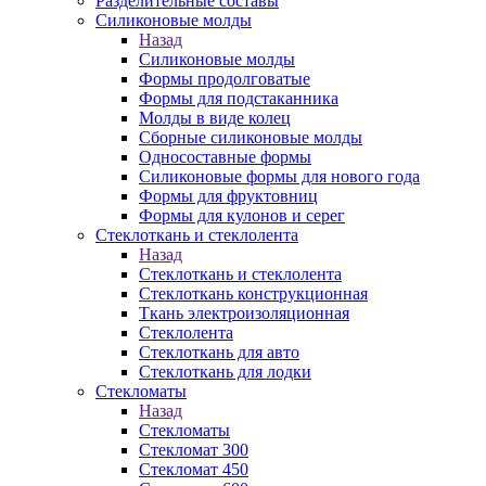
Разделительные составы
Силиконовые молды
Назад
Силиконовые молды
Формы продолговатые
Формы для подстаканника
Молды в виде колец
Сборные силиконовые молды
Односоставные формы
Силиконовые формы для нового года
Формы для фруктовниц
Формы для кулонов и серег
Стеклоткань и стеклолента
Назад
Стеклоткань и стеклолента
Стеклоткань конструкционная
Ткань электроизоляционная
Стеклолента
Стеклоткань для авто
Стеклоткань для лодки
Стекломаты
Назад
Стекломаты
Стекломат 300
Стекломат 450