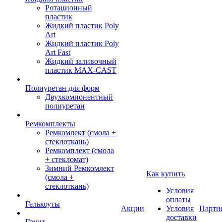
Ротационный
пластик
Жидкий пластик Poly
Art
Жидкий пластик Poly
Art Fast
Жидкий заливочный
пластик MAX-CAST
Полиуретан для форм
Двухкомпонентный
полиуретан
Ремкомплекты
Ремкомлект (смола +
стеклоткань)
Ремкомплект (смола
+ стекломат)
Зимний Ремкомлект
Как купить
(смола +
стеклоткань)
Условия
оплаты
Гелькоуты
Акции
Условия
Партн
доставки
Грунт