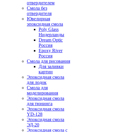
отвердителем
Смола без
отвердителя
Ювелирная
эпоксидная смола
Poly Glass
Нидерланды
Dream Optic
Россия
Epoxy River
Россия
Смола для рисования
Для заливки
картин
Эпоксидная смола
для лодок
Смола для
моделирования
Эпоксидная смола
для тюнинга
Эпоксидная смола
YD-128
Эпоксидная смола
ЭД-20
Эпоксидная смола с