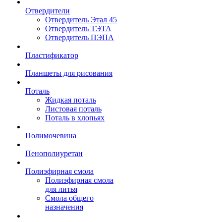
Отвердители
Отвердитель Этал 45
Отвердитель ТЭТА
Отвердитель ПЭПА
Пластификатор
Планшеты для рисования
Поталь
Жидкая поталь
Листовая поталь
Поталь в хлопьях
Полимочевина
Пенополиуретан
Полиэфирная смола
Полиэфирная смола
для литья
Смола общего
назначения