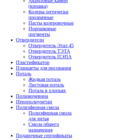
Акриловые камни
(крошка)
Колеры оптически
прозрачные
Пасты колеровочные
Порошковые
пигменты
Отвердители
Отвердитель Этал 45
Отвердитель ТЭТА
Отвердитель ПЭПА
Пластификатор
Планшеты для рисования
Поталь
Жидкая поталь
Листовая поталь
Поталь в хлопьях
Полимочевина
Пенополиуретан
Полиэфирная смола
Полиэфирная смола
для литья
Смола общего
назначения
Подарочные сертификаты