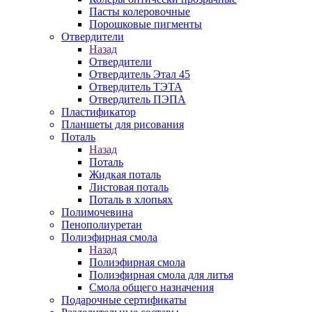
Пасты колеровочные
Порошковые пигменты
Отвердители
Назад
Отвердители
Отвердитель Этал 45
Отвердитель ТЭТА
Отвердитель ПЭПА
Пластификатор
Планшеты для рисования
Поталь
Назад
Поталь
Жидкая поталь
Листовая поталь
Поталь в хлопьях
Полимочевина
Пенополиуретан
Полиэфирная смола
Назад
Полиэфирная смола
Полиэфирная смола для литья
Смола общего назначения
Подарочные сертификаты