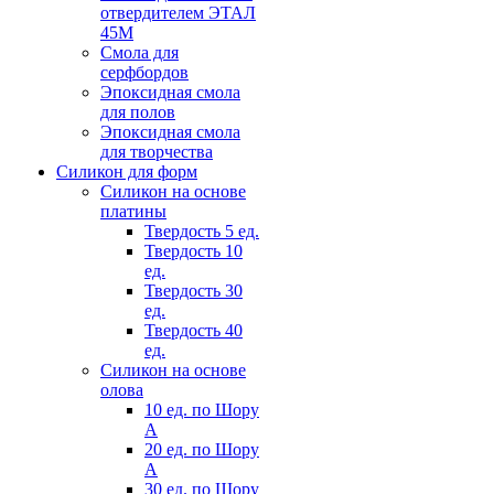
отвердителем ЭТАЛ
45М
Смола для
серфбордов
Эпоксидная смола
для полов
Эпоксидная смола
для творчества
Силикон для форм
Силикон на основе
платины
Твердость 5 ед.
Твердость 10
ед.
Твердость 30
ед.
Твердость 40
ед.
Силикон на основе
олова
10 ед. по Шору
А
20 ед. по Шору
А
30 ед. по Шору