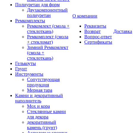
Полиуретан для форм
Двухкомпонентный
полиуретан
О компании
Ремкомплекты
Ремкомлект (смола +
Реквизиты
стеклоткань)
Возврат
Доставка
Ремкомплект (смола
Вопрос-ответ
+ стекломат)
Сертификаты
Зимний Ремкомлект
(смола +
стеклоткань)
Гелькоуты
Грунт
Инструменты
Сопутствующая
продукция
Мерная тара
Камни и декоративный
наполнитель
Мох и кора
Стеклянные камни
для декора
декоративный
камень (грунт)
Акриловые крошки