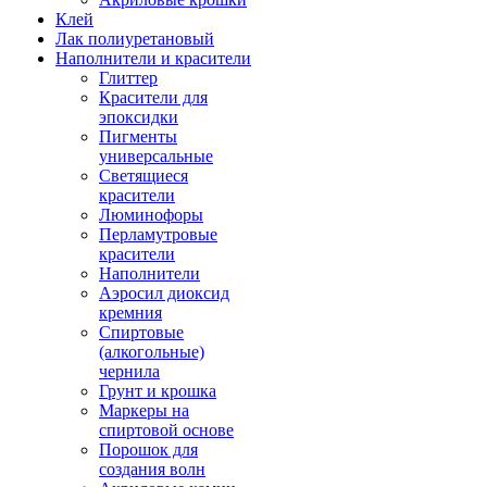
Клей
Лак полиуретановый
Наполнители и красители
Глиттер
Красители для
эпоксидки
Пигменты
универсальные
Светящиеся
красители
Люминофоры
Перламутровые
красители
Наполнители
Аэросил диоксид
кремния
Спиртовые
(алкогольные)
чернила
Грунт и крошка
Маркеры на
спиртовой основе
Порошок для
создания волн