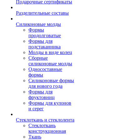
Подарочные сертификаты
Разделительные составы
Силиконовые молды
Формы
продолговатые
Формы для
подстаканника
Молды в виде колец
Сборные
силиконовые молды
Односоставные
формы
Силиконовые формы
для нового года
Формы для
фруктовниц
Формы для кулонов
и серег
Стеклоткань и стеклолента
Стеклоткань
конструкционная
Ткань