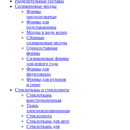
Разделительные составы
Силиконовые молды
Формы
продолговатые
Формы для
подстаканника
Молды в виде колец
Сборные
силиконовые молды
Односоставные
формы
Силиконовые формы
для нового года
Формы для
фруктовниц
Формы для кулонов
и серег
Стеклоткань и стеклолента
Стеклоткань
конструкционная
Ткань
электроизоляционная
Стеклолента
Стеклоткань для авто
Стеклоткань для