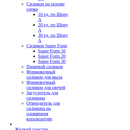
Силикон на основе
олова
10 ед. по Шору
А
20 ед. по Шору
А
30 ед. по Шору
А
Силикон Super Form
Super Form 10
Super Form 20
Super Form 30
Пищевой силикон
Формовочный
силикон для мыла
Формовочный
силикон для свечей
Загуститель для
силикона
Отвердитель для
силикона на
оловянном
катализаторе
Жидкий пластик