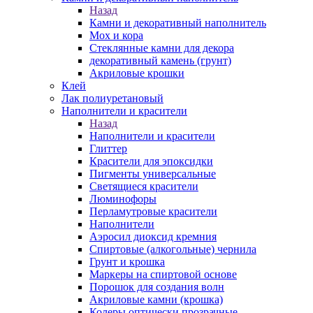
Назад
Камни и декоративный наполнитель
Мох и кора
Стеклянные камни для декора
декоративный камень (грунт)
Акриловые крошки
Клей
Лак полиуретановый
Наполнители и красители
Назад
Наполнители и красители
Глиттер
Красители для эпоксидки
Пигменты универсальные
Светящиеся красители
Люминофоры
Перламутровые красители
Наполнители
Аэросил диоксид кремния
Спиртовые (алкогольные) чернила
Грунт и крошка
Маркеры на спиртовой основе
Порошок для создания волн
Акриловые камни (крошка)
Колеры оптически прозрачные