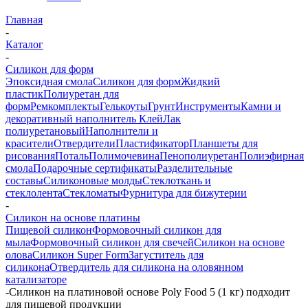
Главная
-
Каталог
-
Силикон для форм
Эпоксидная смола
Силикон для форм
Жидкий
пластик
Полиуретан для
форм
Ремкомплекты
Гелькоуты
Грунт
Инструменты
Камни и
декоративный наполнитель
Клей
Лак
полиуретановый
Наполнители и
красители
Отвердители
Пластификатор
Планшеты для
рисования
Поталь
Полимочевина
Пенополиуретан
Полиэфирная
смола
Подарочные сертификаты
Разделительные
составы
Силиконовые молды
Стеклоткань и
стеклолента
Стекломаты
Фурнитура для бижутерии
-
Силикон на основе платины
Пищевой силикон
Формовочный силикон для
мыла
Формовочный силикон для свечей
Силикон на основе
олова
Силикон Super Form
Загуститель для
силикона
Отвердитель для силикона на оловянном
катализаторе
-
Силикон на платиновой основе Poly Food 5 (1 кг) подходит
для пищевой продукции