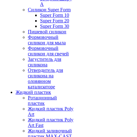
А
Силикон Super Form
Super Form 10
Super Form 20
Super Form 30
Пищевой силикон
Формовочный
силикон для мыла
Формовочный
силикон для свечей
Загуститель для
силикона
Отвердитель для
силикона на
оловянном
катализаторе
Жидкий пластик
Ротационный
пластик
Жидкий пластик Poly
Art
Жидкий пластик Poly
Art Fast
Жидкий заливочный
пластик MAX-CAST