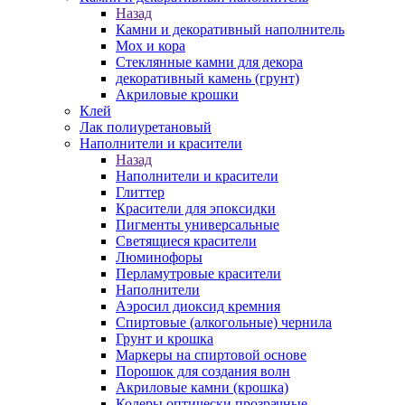
Назад
Камни и декоративный наполнитель
Мох и кора
Стеклянные камни для декора
декоративный камень (грунт)
Акриловые крошки
Клей
Лак полиуретановый
Наполнители и красители
Назад
Наполнители и красители
Глиттер
Красители для эпоксидки
Пигменты универсальные
Светящиеся красители
Люминофоры
Перламутровые красители
Наполнители
Аэросил диоксид кремния
Спиртовые (алкогольные) чернила
Грунт и крошка
Маркеры на спиртовой основе
Порошок для создания волн
Акриловые камни (крошка)
Колеры оптически прозрачные