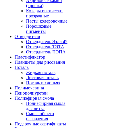
Акриловые камни
(крошка)
Колеры оптически
прозрачные
Пасты колеровочные
Порошковые
пигменты
Отвердители
Отвердитель Этал 45
Отвердитель ТЭТА
Отвердитель ПЭПА
Пластификатор
Планшеты для рисования
Поталь
Жидкая поталь
Листовая поталь
Поталь в хлопьях
Полимочевина
Пенополиуретан
Полиэфирная смола
Полиэфирная смола
для литья
Смола общего
назначения
Подарочные сертификаты