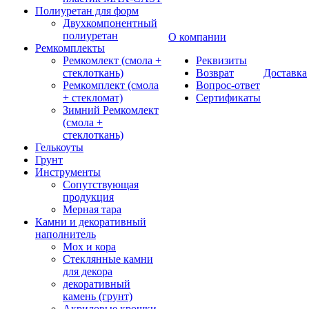
Полиуретан для форм
Двухкомпонентный
полиуретан
О компании
Ремкомплекты
Ремкомлект (смола +
Реквизиты
стеклоткань)
Возврат
Доставка
Ремкомплект (смола
Вопрос-ответ
+ стекломат)
Сертификаты
Зимний Ремкомлект
(смола +
стеклоткань)
Гелькоуты
Грунт
Инструменты
Сопутствующая
продукция
Мерная тара
Камни и декоративный
наполнитель
Мох и кора
Стеклянные камни
для декора
декоративный
камень (грунт)
Акриловые крошки