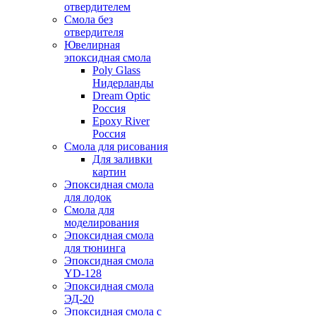
отвердителем
Смола без
отвердителя
Ювелирная
эпоксидная смола
Poly Glass
Нидерланды
Dream Optic
Россия
Epoxy River
Россия
Смола для рисования
Для заливки
картин
Эпоксидная смола
для лодок
Смола для
моделирования
Эпоксидная смола
для тюнинга
Эпоксидная смола
YD-128
Эпоксидная смола
ЭД-20
Эпоксидная смола с