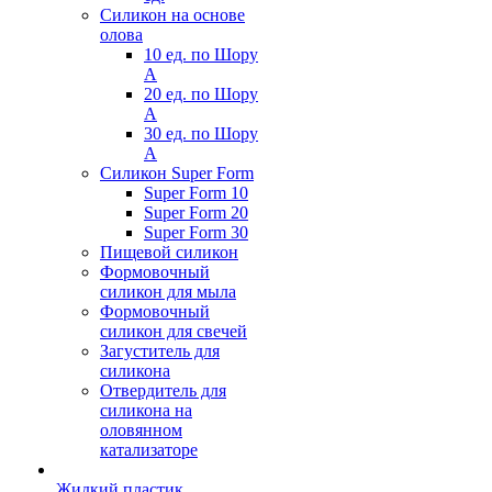
Силикон на основе
олова
10 ед. по Шору
А
20 ед. по Шору
А
30 ед. по Шору
А
Силикон Super Form
Super Form 10
Super Form 20
Super Form 30
Пищевой силикон
Формовочный
силикон для мыла
Формовочный
силикон для свечей
Загуститель для
силикона
Отвердитель для
силикона на
оловянном
катализаторе
Жидкий пластик