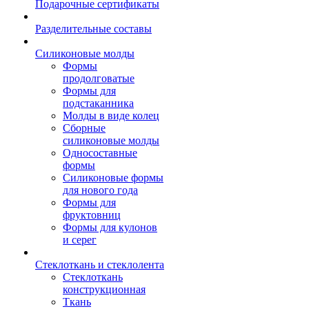
Подарочные сертификаты
Разделительные составы
Силиконовые молды
Формы
продолговатые
Формы для
подстаканника
Молды в виде колец
Сборные
силиконовые молды
Односоставные
формы
Силиконовые формы
для нового года
Формы для
фруктовниц
Формы для кулонов
и серег
Стеклоткань и стеклолента
Стеклоткань
конструкционная
Ткань