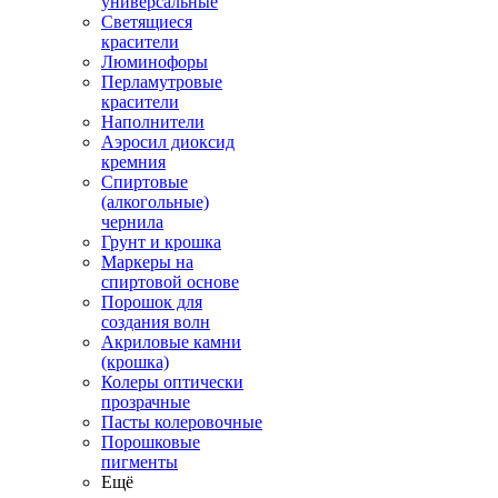
универсальные
Светящиеся
красители
Люминофоры
Перламутровые
красители
Наполнители
Аэросил диоксид
кремния
Спиртовые
(алкогольные)
чернила
Грунт и крошка
Маркеры на
спиртовой основе
Порошок для
создания волн
Акриловые камни
(крошка)
Колеры оптически
прозрачные
Пасты колеровочные
Порошковые
пигменты
Ещё