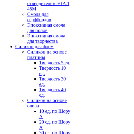
отвердителем ЭТАЛ
45М
Смола для
серфбордов
Эпоксидная смола
для полов
Эпоксидная смола
для творчества
Силикон для форм
Силикон на основе
платины
Твердость 5 ед.
Твердость 10
ед.
Твердость 30
ед.
Твердость 40
ед.
Силикон на основе
олова
10 ед. по Шору
А
20 ед. по Шору
А
30 ед. по Шору