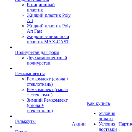
Ротационный
пластик
Жидкий пластик Poly
Art
Жидкий пластик Poly
Art Fast
Жидкий заливочный
пластик MAX-CAST
Полиуретан для форм
Двухкомпонентный
полиуретан
Ремкомплекты
Ремкомлект (смола +
стеклоткань)
Ремкомплект (смола
+ стекломат)
Зимний Ремкомлект
Как купить
(смола +
стеклоткань)
Условия
оплаты
Гелькоуты
Акции
Условия
Партн
доставки
Грунт