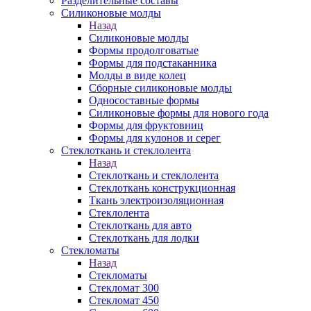
Разделительные составы
Силиконовые молды
Назад
Силиконовые молды
Формы продолговатые
Формы для подстаканника
Молды в виде колец
Сборные силиконовые молды
Односоставные формы
Силиконовые формы для нового года
Формы для фруктовниц
Формы для кулонов и серег
Стеклоткань и стеклолента
Назад
Стеклоткань и стеклолента
Стеклоткань конструкционная
Ткань электроизоляционная
Стеклолента
Стеклоткань для авто
Стеклоткань для лодки
Стекломаты
Назад
Стекломаты
Стекломат 300
Стекломат 450