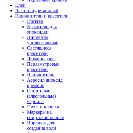
Клей
Лак полиуретановый
Наполнители и красители
Глиттер
Красители для
эпоксидки
Пигменты
универсальные
Светящиеся
красители
Люминофоры
Перламутровые
красители
Наполнители
Аэросил диоксид
кремния
Спиртовые
(алкогольные)
чернила
Грунт и крошка
Маркеры на
спиртовой основе
Порошок для
создания волн