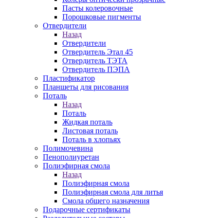
Пасты колеровочные
Порошковые пигменты
Отвердители
Назад
Отвердители
Отвердитель Этал 45
Отвердитель ТЭТА
Отвердитель ПЭПА
Пластификатор
Планшеты для рисования
Поталь
Назад
Поталь
Жидкая поталь
Листовая поталь
Поталь в хлопьях
Полимочевина
Пенополиуретан
Полиэфирная смола
Назад
Полиэфирная смола
Полиэфирная смола для литья
Смола общего назначения
Подарочные сертификаты