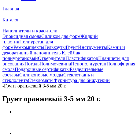
Главная
-
Каталог
-
Наполнители и красители
Эпоксидная смола
Силикон для форм
Жидкий
пластик
Полиуретан для
форм
Ремкомплекты
Гелькоуты
Грунт
Инструменты
Камни и
декоративный наполнитель
Клей
Лак
полиуретановый
Отвердители
Пластификатор
Планшеты для
рисования
Поталь
Полимочевина
Пенополиуретан
Полиэфирная
смола
Подарочные сертификаты
Разделительные
составы
Силиконовые молды
Стеклоткань и
стеклолента
Стекломаты
Фурнитура для бижутерии
-
Грунт оранжевый 3-5 мм 20 г.
Грунт оранжевый 3-5 мм 20 г.