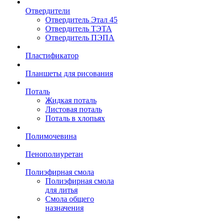
Отвердители
Отвердитель Этал 45
Отвердитель ТЭТА
Отвердитель ПЭПА
Пластификатор
Планшеты для рисования
Поталь
Жидкая поталь
Листовая поталь
Поталь в хлопьях
Полимочевина
Пенополиуретан
Полиэфирная смола
Полиэфирная смола
для литья
Смола общего
назначения