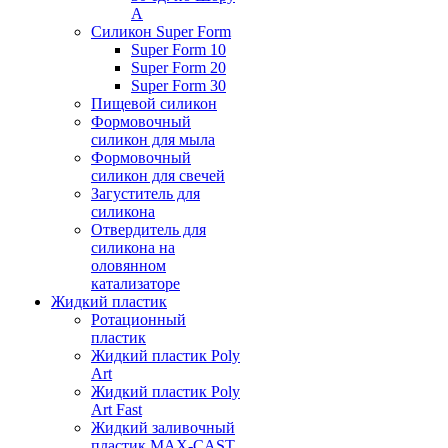
А
Силикон Super Form
Super Form 10
Super Form 20
Super Form 30
Пищевой силикон
Формовочный
силикон для мыла
Формовочный
силикон для свечей
Загуститель для
силикона
Отвердитель для
силикона на
оловянном
катализаторе
Жидкий пластик
Ротационный
пластик
Жидкий пластик Poly
Art
Жидкий пластик Poly
Art Fast
Жидкий заливочный
пластик MAX-CAST