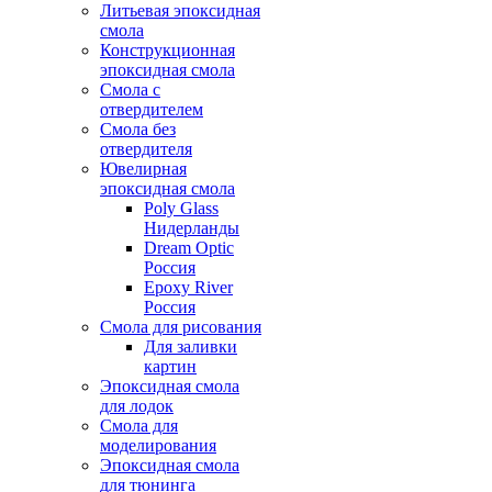
Литьевая эпоксидная
смола
Конструкционная
эпоксидная смола
Смола с
отвердителем
Смола без
отвердителя
Ювелирная
эпоксидная смола
Poly Glass
Нидерланды
Dream Optic
Россия
Epoxy River
Россия
Смола для рисования
Для заливки
картин
Эпоксидная смола
для лодок
Смола для
моделирования
Эпоксидная смола
для тюнинга