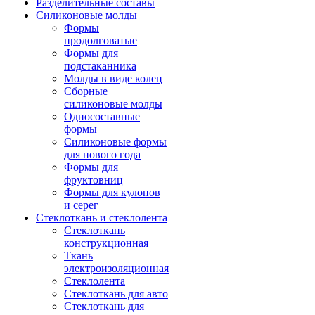
Разделительные составы
Силиконовые молды
Формы
продолговатые
Формы для
подстаканника
Молды в виде колец
Сборные
силиконовые молды
Односоставные
формы
Силиконовые формы
для нового года
Формы для
фруктовниц
Формы для кулонов
и серег
Стеклоткань и стеклолента
Стеклоткань
конструкционная
Ткань
электроизоляционная
Стеклолента
Стеклоткань для авто
Стеклоткань для