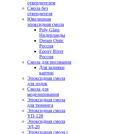
отвердителем
Смола без
отвердителя
Ювелирная
эпоксидная смола
Poly Glass
Нидерланды
Dream Optic
Россия
Epoxy River
Россия
Смола для рисования
Для заливки
картин
Эпоксидная смола
для лодок
Смола для
моделирования
Эпоксидная смола
для тюнинга
Эпоксидная смола
YD-128
Эпоксидная смола
ЭД-20
Эпоксидная смола с