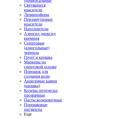
универсальные
Светящиеся
красители
Люминофоры
Перламутровые
красители
Наполнители
Аэросил диоксид
кремния
Спиртовые
(алкогольные)
чернила
Грунт и крошка
Маркеры на
спиртовой основе
Порошок для
создания волн
Акриловые камни
(крошка)
Колеры оптически
прозрачные
Пасты колеровочные
Порошковые
пигменты
Ещё