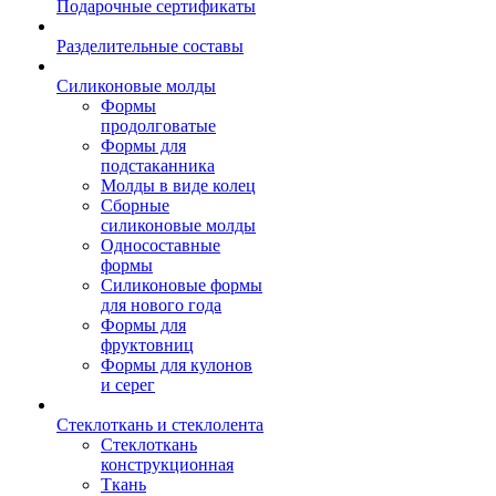
Подарочные сертификаты
Разделительные составы
Силиконовые молды
Формы
продолговатые
Формы для
подстаканника
Молды в виде колец
Сборные
силиконовые молды
Односоставные
формы
Силиконовые формы
для нового года
Формы для
фруктовниц
Формы для кулонов
и серег
Стеклоткань и стеклолента
Стеклоткань
конструкционная
Ткань