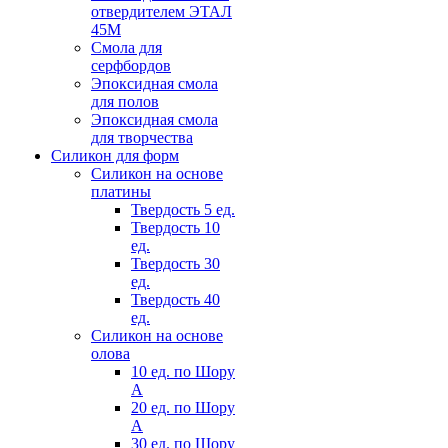
отвердителем ЭТАЛ
45М
Смола для
серфбордов
Эпоксидная смола
для полов
Эпоксидная смола
для творчества
Силикон для форм
Силикон на основе
платины
Твердость 5 ед.
Твердость 10
ед.
Твердость 30
ед.
Твердость 40
ед.
Силикон на основе
олова
10 ед. по Шору
А
20 ед. по Шору
А
30 ед. по Шору