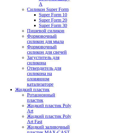
А
Силикон Super Form
Super Form 10
Super Form 20
Super Form 30
Пищевой силикон
Формовочный
силикон для мыла
Формовочный
силикон для свечей
Загуститель для
силикона
Отвердитель для
силикона на
оловянном
катализаторе
Жидкий пластик
Ротационный
пластик
Жидкий пластик Poly
Art
Жидкий пластик Poly
Art Fast
Жидкий заливочный
пластик MAX-CAST