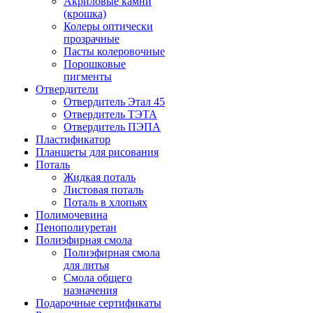
Акриловые камни
(крошка)
Колеры оптически
прозрачные
Пасты колеровочные
Порошковые
пигменты
Отвердители
Отвердитель Этал 45
Отвердитель ТЭТА
Отвердитель ПЭПА
Пластификатор
Планшеты для рисования
Поталь
Жидкая поталь
Листовая поталь
Поталь в хлопьях
Полимочевина
Пенополиуретан
Полиэфирная смола
Полиэфирная смола
для литья
Смола общего
назначения
Подарочные сертификаты