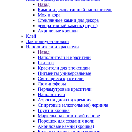
Назад
Камни и декоративный наполнитель
Мох и кора
Стеклянные камни для декора
декоративный камень (грунт)
Акриловые крошки
Клей
Лак полиуретановый
Наполнители и красители
Назад
Наполнители и красители
Глиттер
Красители для эпоксидки
Пигменты универсальные
Светящиеся красители
Люминофоры
Перламутровые красители
Наполнители
Аэросил диоксид кремния
Спиртовые (алкогольные) чернила
Грунт и крошка
Маркеры на спиртовой основе
Порошок для создания волн
Акриловые камни (крошка)
Колеры оптически прозрачные