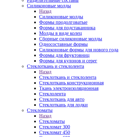
Разделительные составы
Силиконовые молды
Назад
Силиконовые молды
Формы продолговатые
Формы для подстаканника
Молды в виде колец
Сборные силиконовые молды
Односоставные формы
Силиконовые формы для нового года
Формы для фруктовниц
Формы для кулонов и серег
Стеклоткань и стеклолента
Назад
Стеклоткань и стеклолента
Стеклоткань конструкционная
Ткань электроизоляционная
Стеклолента
Стеклоткань для авто
Стеклоткань для лодки
Стекломаты
Назад
Стекломаты
Стекломат 300
Стекломат 450