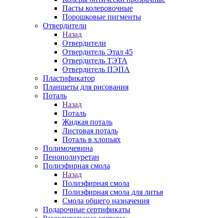
Пасты колеровочные
Порошковые пигменты
Отвердители
Назад
Отвердители
Отвердитель Этал 45
Отвердитель ТЭТА
Отвердитель ПЭПА
Пластификатор
Планшеты для рисования
Поталь
Назад
Поталь
Жидкая поталь
Листовая поталь
Поталь в хлопьях
Полимочевина
Пенополиуретан
Полиэфирная смола
Назад
Полиэфирная смола
Полиэфирная смола для литья
Смола общего назначения
Подарочные сертификаты