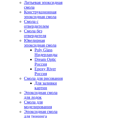
Литьевая эпоксидная
смола
Конструкционная
эпоксидная смола
Смола с
отвердителем
Смола без
отвердителя
Ювелирная
эпоксидная смола
Poly Glass
Нидерланды
Dream Optic
Россия
Epoxy River
Россия
Смола для рисования
Для заливки
картин
Эпоксидная смола
для лодок
Смола для
моделирования
Эпоксидная смола
для тюнинга