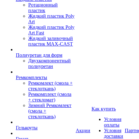
Ротационный
пластик
Жидкий пластик Poly
Art
Жидкий пластик Poly
Art Fast
Жидкий заливочный
пластик MAX-CAST
Полиуретан для форм
Двухкомпонентный
полиуретан
Ремкомплекты
Ремкомлект (смола +
стеклоткань)
Ремкомплект (смола
+ стекломат)
Зимний Ремкомлект
Как купить
(смола +
стеклоткань)
Условия
оплаты
Гелькоуты
Акции
Условия
Партн
доставки
Грунт