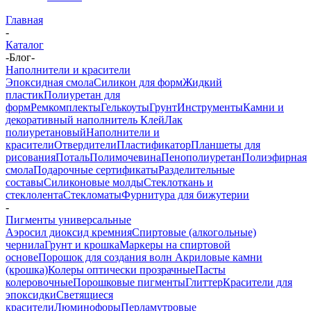
Главная
-
Каталог
-
Блог
-
Наполнители и красители
Эпоксидная смола
Силикон для форм
Жидкий
пластик
Полиуретан для
форм
Ремкомплекты
Гелькоуты
Грунт
Инструменты
Камни и
декоративный наполнитель
Клей
Лак
полиуретановый
Наполнители и
красители
Отвердители
Пластификатор
Планшеты для
рисования
Поталь
Полимочевина
Пенополиуретан
Полиэфирная
смола
Подарочные сертификаты
Разделительные
составы
Силиконовые молды
Стеклоткань и
стеклолента
Стекломаты
Фурнитура для бижутерии
-
Пигменты универсальные
Аэросил диоксид кремния
Спиртовые (алкогольные)
чернила
Грунт и крошка
Маркеры на спиртовой
основе
Порошок для создания волн
Акриловые камни
(крошка)
Колеры оптически прозрачные
Пасты
колеровочные
Порошковые пигменты
Глиттер
Красители для
эпоксидки
Светящиеся
красители
Люминофоры
Перламутровые