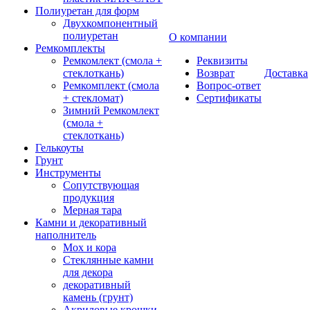
Полиуретан для форм
Двухкомпонентный
полиуретан
О компании
Ремкомплекты
Ремкомлект (смола +
Реквизиты
стеклоткань)
Возврат
Доставка
Ремкомплект (смола
Вопрос-ответ
+ стекломат)
Сертификаты
Зимний Ремкомлект
(смола +
стеклоткань)
Гелькоуты
Грунт
Инструменты
Сопутствующая
продукция
Мерная тара
Камни и декоративный
наполнитель
Мох и кора
Стеклянные камни
для декора
декоративный
камень (грунт)
Акриловые крошки