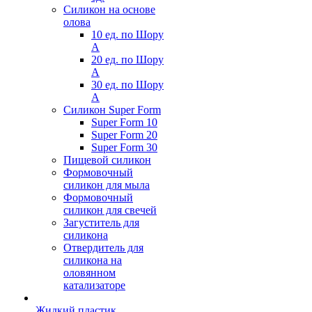
Силикон на основе
олова
10 ед. по Шору
А
20 ед. по Шору
А
30 ед. по Шору
А
Силикон Super Form
Super Form 10
Super Form 20
Super Form 30
Пищевой силикон
Формовочный
силикон для мыла
Формовочный
силикон для свечей
Загуститель для
силикона
Отвердитель для
силикона на
оловянном
катализаторе
Жидкий пластик