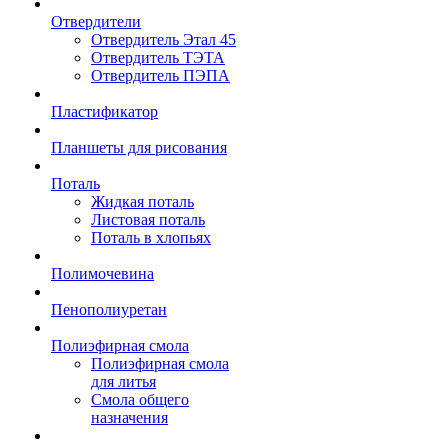
Отвердители
Отвердитель Этал 45
Отвердитель ТЭТА
Отвердитель ПЭПА
Пластификатор
Планшеты для рисования
Поталь
Жидкая поталь
Листовая поталь
Поталь в хлопьях
Полимочевина
Пенополиуретан
Полиэфирная смола
Полиэфирная смола
для литья
Смола общего
назначения