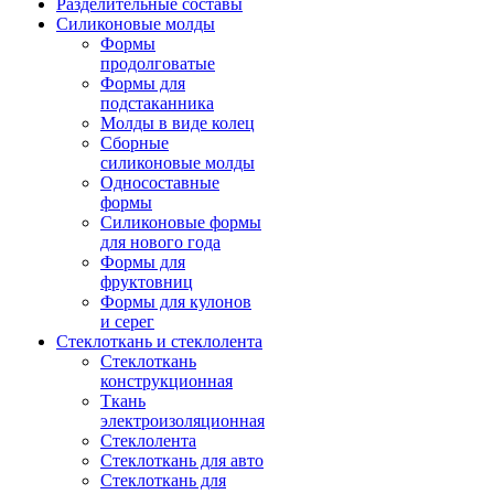
Разделительные составы
Силиконовые молды
Формы
продолговатые
Формы для
подстаканника
Молды в виде колец
Сборные
силиконовые молды
Односоставные
формы
Силиконовые формы
для нового года
Формы для
фруктовниц
Формы для кулонов
и серег
Стеклоткань и стеклолента
Стеклоткань
конструкционная
Ткань
электроизоляционная
Стеклолента
Стеклоткань для авто
Стеклоткань для