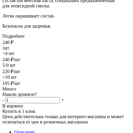
Густая пигментная паста, специально предназначенная
для эпоксидной смолы.
Легко окрашивает состав.
Безопасна для здоровья.
Подробнее
240
₽
/шт
<4 шт
240
₽
/шт
5-9 шт
220
₽
/шт
>10 шт
195
₽
/шт
Много
Нашли дешевле?
-
+
В корзину
Купить в 1 клик
Цена действительна только для интернет-магазина и может
отличаться от цен в розничных магазинах
Описание