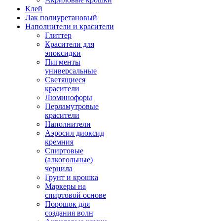
Клей
Лак полиуретановый
Наполнители и красители
Глиттер
Красители для
эпоксидки
Пигменты
универсальные
Светящиеся
красители
Люминофоры
Перламутровые
красители
Наполнители
Аэросил диоксид
кремния
Спиртовые
(алкогольные)
чернила
Грунт и крошка
Маркеры на
спиртовой основе
Порошок для
создания волн