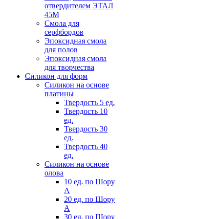
отвердителем ЭТАЛ
45М
Смола для
серфбордов
Эпоксидная смола
для полов
Эпоксидная смола
для творчества
Силикон для форм
Силикон на основе
платины
Твердость 5 ед.
Твердость 10
ед.
Твердость 30
ед.
Твердость 40
ед.
Силикон на основе
олова
10 ед. по Шору
А
20 ед. по Шору
А
30 ед. по Шору