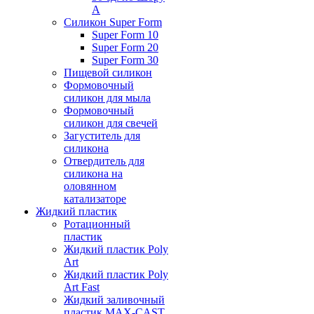
А
Силикон Super Form
Super Form 10
Super Form 20
Super Form 30
Пищевой силикон
Формовочный
силикон для мыла
Формовочный
силикон для свечей
Загуститель для
силикона
Отвердитель для
силикона на
оловянном
катализаторе
Жидкий пластик
Ротационный
пластик
Жидкий пластик Poly
Art
Жидкий пластик Poly
Art Fast
Жидкий заливочный
пластик MAX-CAST