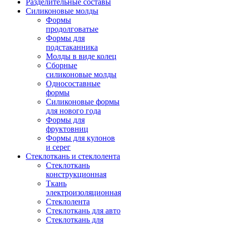
Разделительные составы
Силиконовые молды
Формы
продолговатые
Формы для
подстаканника
Молды в виде колец
Сборные
силиконовые молды
Односоставные
формы
Силиконовые формы
для нового года
Формы для
фруктовниц
Формы для кулонов
и серег
Стеклоткань и стеклолента
Стеклоткань
конструкционная
Ткань
электроизоляционная
Стеклолента
Стеклоткань для авто
Стеклоткань для