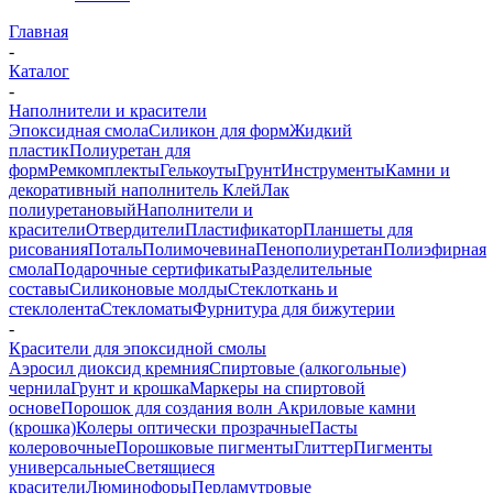
Главная
-
Каталог
-
Наполнители и красители
Эпоксидная смола
Силикон для форм
Жидкий
пластик
Полиуретан для
форм
Ремкомплекты
Гелькоуты
Грунт
Инструменты
Камни и
декоративный наполнитель
Клей
Лак
полиуретановый
Наполнители и
красители
Отвердители
Пластификатор
Планшеты для
рисования
Поталь
Полимочевина
Пенополиуретан
Полиэфирная
смола
Подарочные сертификаты
Разделительные
составы
Силиконовые молды
Стеклоткань и
стеклолента
Стекломаты
Фурнитура для бижутерии
-
Красители для эпоксидной смолы
Аэросил диоксид кремния
Спиртовые (алкогольные)
чернила
Грунт и крошка
Маркеры на спиртовой
основе
Порошок для создания волн
Акриловые камни
(крошка)
Колеры оптически прозрачные
Пасты
колеровочные
Порошковые пигменты
Глиттер
Пигменты
универсальные
Светящиеся
красители
Люминофоры
Перламутровые