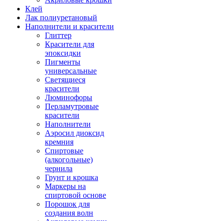
Клей
Лак полиуретановый
Наполнители и красители
Глиттер
Красители для
эпоксидки
Пигменты
универсальные
Светящиеся
красители
Люминофоры
Перламутровые
красители
Наполнители
Аэросил диоксид
кремния
Спиртовые
(алкогольные)
чернила
Грунт и крошка
Маркеры на
спиртовой основе
Порошок для
создания волн