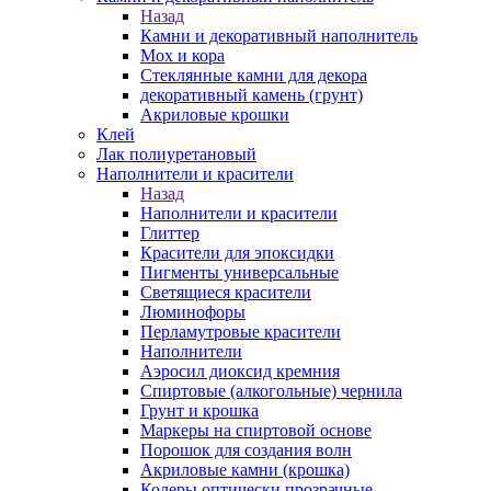
Назад
Камни и декоративный наполнитель
Мох и кора
Стеклянные камни для декора
декоративный камень (грунт)
Акриловые крошки
Клей
Лак полиуретановый
Наполнители и красители
Назад
Наполнители и красители
Глиттер
Красители для эпоксидки
Пигменты универсальные
Светящиеся красители
Люминофоры
Перламутровые красители
Наполнители
Аэросил диоксид кремния
Спиртовые (алкогольные) чернила
Грунт и крошка
Маркеры на спиртовой основе
Порошок для создания волн
Акриловые камни (крошка)
Колеры оптически прозрачные