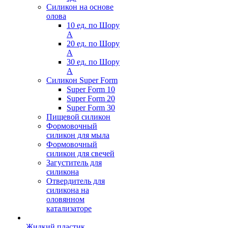
Силикон на основе
олова
10 ед. по Шору
А
20 ед. по Шору
А
30 ед. по Шору
А
Силикон Super Form
Super Form 10
Super Form 20
Super Form 30
Пищевой силикон
Формовочный
силикон для мыла
Формовочный
силикон для свечей
Загуститель для
силикона
Отвердитель для
силикона на
оловянном
катализаторе
Жидкий пластик