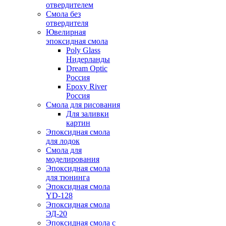
отвердителем
Смола без
отвердителя
Ювелирная
эпоксидная смола
Poly Glass
Нидерланды
Dream Optic
Россия
Epoxy River
Россия
Смола для рисования
Для заливки
картин
Эпоксидная смола
для лодок
Смола для
моделирования
Эпоксидная смола
для тюнинга
Эпоксидная смола
YD-128
Эпоксидная смола
ЭД-20
Эпоксидная смола с