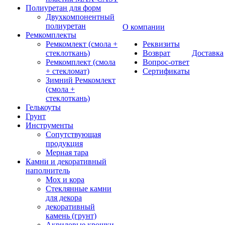
Полиуретан для форм
Двухкомпонентный
полиуретан
О компании
Ремкомплекты
Ремкомлект (смола +
Реквизиты
стеклоткань)
Возврат
Доставка
Ремкомплект (смола
Вопрос-ответ
+ стекломат)
Сертификаты
Зимний Ремкомлект
(смола +
стеклоткань)
Гелькоуты
Грунт
Инструменты
Сопутствующая
продукция
Мерная тара
Камни и декоративный
наполнитель
Мох и кора
Стеклянные камни
для декора
декоративный
камень (грунт)
Акриловые крошки