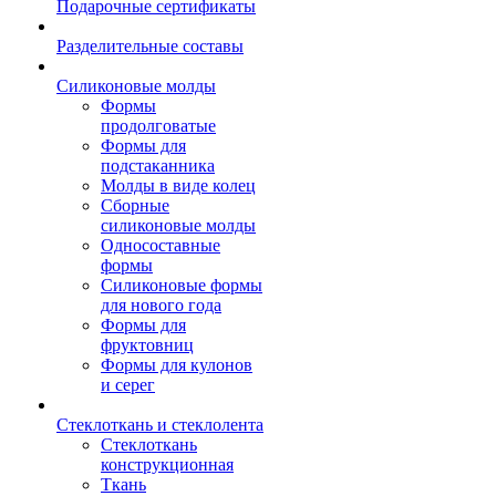
Подарочные сертификаты
Разделительные составы
Силиконовые молды
Формы
продолговатые
Формы для
подстаканника
Молды в виде колец
Сборные
силиконовые молды
Односоставные
формы
Силиконовые формы
для нового года
Формы для
фруктовниц
Формы для кулонов
и серег
Стеклоткань и стеклолента
Стеклоткань
конструкционная
Ткань