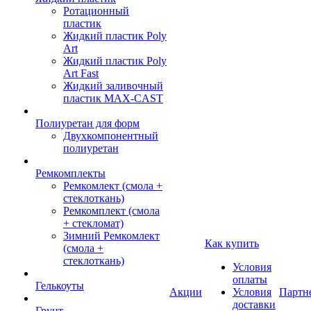
Ротационный
пластик
Жидкий пластик Poly
Art
Жидкий пластик Poly
Art Fast
Жидкий заливочный
пластик MAX-CAST
Полиуретан для форм
Двухкомпонентный
полиуретан
Ремкомплекты
Ремкомлект (смола +
стеклоткань)
Ремкомплект (смола
+ стекломат)
Зимний Ремкомлект
Как купить
(смола +
стеклоткань)
Условия
оплаты
Гелькоуты
Акции
Условия
Партн
доставки
Грунт