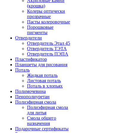
Акриловые камни
(крошка)
Колеры оптически
прозрачные
Пасты колеровочные
Порошковые
пигменты
Отвердители
Отвердитель Этал 45
Отвердитель ТЭТА
Отвердитель ПЭПА
Пластификатор
Планшеты для рисования
Поталь
Жидкая поталь
Листовая поталь
Поталь в хлопьях
Полимочевина
Пенополиуретан
Полиэфирная смола
Полиэфирная смола
для литья
Смола общего
назначения
Подарочные сертификаты