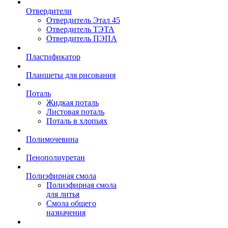
Отвердители
Отвердитель Этал 45
Отвердитель ТЭТА
Отвердитель ПЭПА
Пластификатор
Планшеты для рисования
Поталь
Жидкая поталь
Листовая поталь
Поталь в хлопьях
Полимочевина
Пенополиуретан
Полиэфирная смола
Полиэфирная смола
для литья
Смола общего
назначения