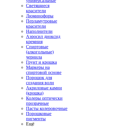
универсальные
Светящиеся
красители
Люминофоры
Перламутровые
красители
Наполнители
Аэросил диоксид
кремния
Спиртовые
(алкогольные)
чернила
Грунт и крошка
Маркеры на
спиртовой основе
Порошок для
создания волн
Акриловые камни
(крошка)
Колеры оптически
прозрачные
Пасты колеровочные
Порошковые
пигменты
Ещё