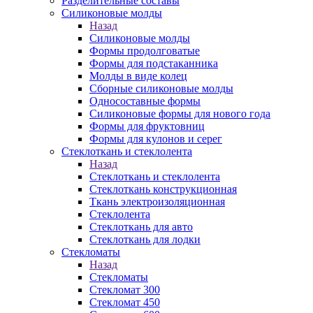
Разделительные составы
Силиконовые молды
Назад
Силиконовые молды
Формы продолговатые
Формы для подстаканника
Молды в виде колец
Сборные силиконовые молды
Односоставные формы
Силиконовые формы для нового года
Формы для фруктовниц
Формы для кулонов и серег
Стеклоткань и стеклолента
Назад
Стеклоткань и стеклолента
Стеклоткань конструкционная
Ткань электроизоляционная
Стеклолента
Стеклоткань для авто
Стеклоткань для лодки
Стекломаты
Назад
Стекломаты
Стекломат 300
Стекломат 450