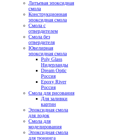
Литьевая эпоксидная
смола
Конструкционная
эпоксидная смола
Смола с
отвердителем
Смола без
отвердителя
Ювелирная
эпоксидная смола
Poly Glass
Нидерланды
Dream Optic
Россия
Epoxy River
Россия
Смола для рисования
Для заливки
картин
Эпоксидная смола
для лодок
Смола для
моделирования
Эпоксидная смола
для тюнинга