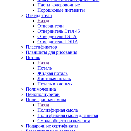
Пасты колеровочные
Порошковые пигменты
Отвердители
Назад
Отвердители
Отвердитель Этал 45
Отвердитель ТЭТА
Отвердитель ПЭПА
Пластификатор
Планшеты для рисования
Поталь
Назад
Поталь
Жидкая поталь
Листовая поталь
Поталь в хлопьях
Полимочевина
Пенополиуретан
Полиэфирная смола
Назад
Полиэфирная смола
Полиэфирная смола для литья
Смола общего назначения
Подарочные сертификаты