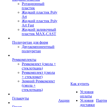
Ротационный
пластик
Жидкий пластик Poly
Art
Жидкий пластик Poly
Art Fast
Жидкий заливочный
пластик MAX-CAST
Полиуретан для форм
Двухкомпонентный
полиуретан
Ремкомплекты
Ремкомлект (смола +
стеклоткань)
Ремкомплект (смола
+ стекломат)
Зимний Ремкомлект
Как купить
(смола +
стеклоткань)
Условия
оплаты
Гелькоуты
Акции
Условия
Партн
доставки
Грунт