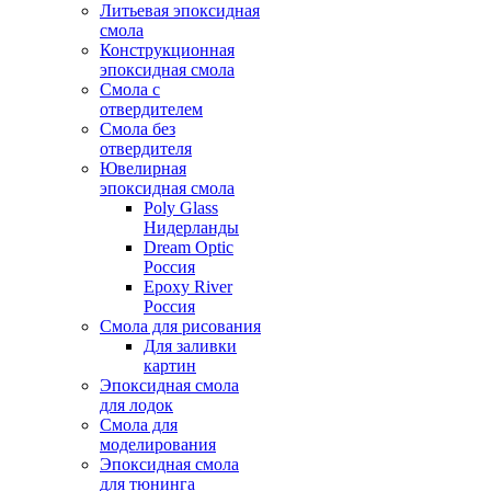
Литьевая эпоксидная
смола
Конструкционная
эпоксидная смола
Смола с
отвердителем
Смола без
отвердителя
Ювелирная
эпоксидная смола
Poly Glass
Нидерланды
Dream Optic
Россия
Epoxy River
Россия
Смола для рисования
Для заливки
картин
Эпоксидная смола
для лодок
Смола для
моделирования
Эпоксидная смола
для тюнинга