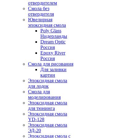
отвердителем
Смола без
отвердителя
Ювелирная
эпоксидная смола
Poly Glass
Нидерланды
Dream Optic
Россия
Epoxy River
Россия
Смола для рисования
Для заливки
картин
Эпоксидная смола
для лодок
Смола для
моделирования
Эпоксидная смола
для тюнинга
Эпоксидная смола
YD-128
Эпоксидная смола
ЭД-20
Эпоксидная смола с