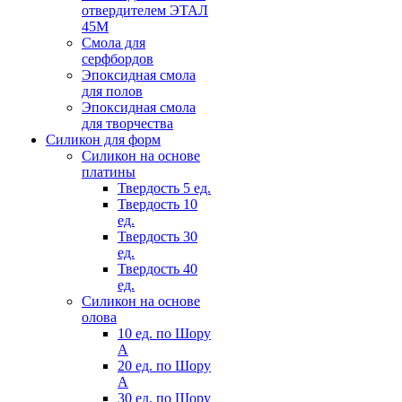
отвердителем ЭТАЛ
45М
Смола для
серфбордов
Эпоксидная смола
для полов
Эпоксидная смола
для творчества
Силикон для форм
Силикон на основе
платины
Твердость 5 ед.
Твердость 10
ед.
Твердость 30
ед.
Твердость 40
ед.
Силикон на основе
олова
10 ед. по Шору
А
20 ед. по Шору
А
30 ед. по Шору