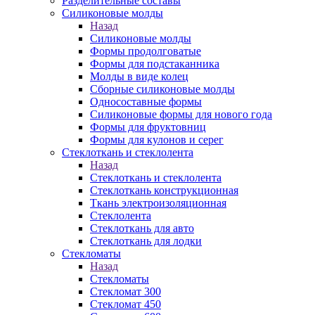
Разделительные составы
Силиконовые молды
Назад
Силиконовые молды
Формы продолговатые
Формы для подстаканника
Молды в виде колец
Сборные силиконовые молды
Односоставные формы
Силиконовые формы для нового года
Формы для фруктовниц
Формы для кулонов и серег
Стеклоткань и стеклолента
Назад
Стеклоткань и стеклолента
Стеклоткань конструкционная
Ткань электроизоляционная
Стеклолента
Стеклоткань для авто
Стеклоткань для лодки
Стекломаты
Назад
Стекломаты
Стекломат 300
Стекломат 450