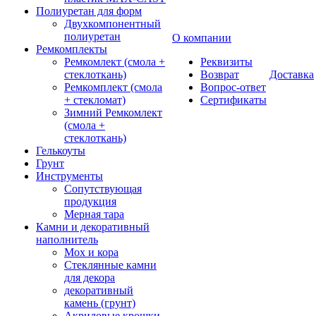
Полиуретан для форм
Двухкомпонентный
полиуретан
О компании
Ремкомплекты
Ремкомлект (смола +
Реквизиты
стеклоткань)
Возврат
Доставка
Ремкомплект (смола
Вопрос-ответ
+ стекломат)
Сертификаты
Зимний Ремкомлект
(смола +
стеклоткань)
Гелькоуты
Грунт
Инструменты
Сопутствующая
продукция
Мерная тара
Камни и декоративный
наполнитель
Мох и кора
Стеклянные камни
для декора
декоративный
камень (грунт)
Акриловые крошки