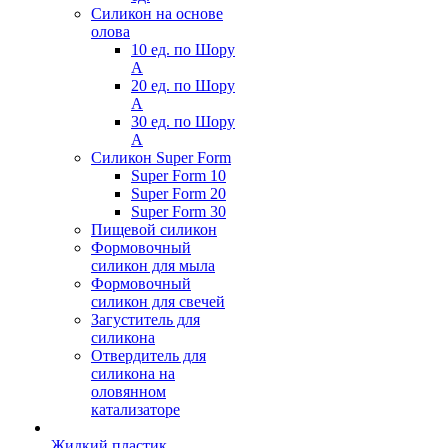
Силикон на основе
олова
10 ед. по Шору
А
20 ед. по Шору
А
30 ед. по Шору
А
Силикон Super Form
Super Form 10
Super Form 20
Super Form 30
Пищевой силикон
Формовочный
силикон для мыла
Формовочный
силикон для свечей
Загуститель для
силикона
Отвердитель для
силикона на
оловянном
катализаторе
Жидкий пластик