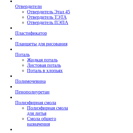
Отвердители
Отвердитель Этал 45
Отвердитель ТЭТА
Отвердитель ПЭПА
Пластификатор
Планшеты для рисования
Поталь
Жидкая поталь
Листовая поталь
Поталь в хлопьях
Полимочевина
Пенополиуретан
Полиэфирная смола
Полиэфирная смола
для литья
Смола общего
назначения