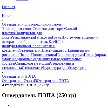
Главная
-
Каталог
-
Отвердители для эпоксидной смолы
Эпоксидная смола
Силикон для форм
Жидкий
пластик
Полиуретан для
форм
Ремкомплекты
Гелькоуты
Грунт
Инструменты
Камни и
декоративный наполнитель
Клей
Лак
полиуретановый
Наполнители и
красители
Отвердители
Пластификатор
Планшеты для
рисования
Поталь
Полимочевина
Пенополиуретан
Полиэфирная
смола
Подарочные сертификаты
Разделительные
составы
Силиконовые молды
Стеклоткань и
стеклолента
Стекломаты
Фурнитура для бижутерии
-
Отвердители ПЭПА
Отвердитель Этал 45
Отвердитель ТЭТА
-
Отвердитель ПЭПА (250 гр)
Отвердитель ПЭПА (250 гр)