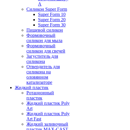
А
Силикон Super Form
Super Form 10
Super Form 20
Super Form 30
Пищевой силикон
Формовочный
силикон для мыла
Формовочный
силикон для свечей
Загуститель для
силикона
Отвердитель для
силикона на
оловянном
катализаторе
Жидкий пластик
Ротационный
пластик
Жидкий пластик Poly
Art
Жидкий пластик Poly
Art Fast
Жидкий заливочный
пластик MAX-CAST