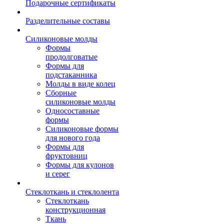
Подарочные сертификаты
Разделительные составы
Силиконовые молды
Формы
продолговатые
Формы для
подстаканника
Молды в виде колец
Сборные
силиконовые молды
Односоставные
формы
Силиконовые формы
для нового года
Формы для
фруктовниц
Формы для кулонов
и серег
Стеклоткань и стеклолента
Стеклоткань
конструкционная
Ткань