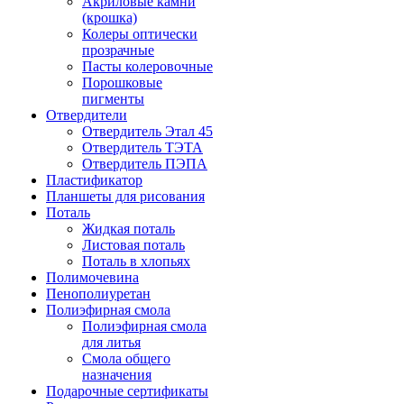
Акриловые камни
(крошка)
Колеры оптически
прозрачные
Пасты колеровочные
Порошковые
пигменты
Отвердители
Отвердитель Этал 45
Отвердитель ТЭТА
Отвердитель ПЭПА
Пластификатор
Планшеты для рисования
Поталь
Жидкая поталь
Листовая поталь
Поталь в хлопьях
Полимочевина
Пенополиуретан
Полиэфирная смола
Полиэфирная смола
для литья
Смола общего
назначения
Подарочные сертификаты