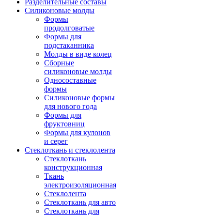
Разделительные составы
Силиконовые молды
Формы
продолговатые
Формы для
подстаканника
Молды в виде колец
Сборные
силиконовые молды
Односоставные
формы
Силиконовые формы
для нового года
Формы для
фруктовниц
Формы для кулонов
и серег
Стеклоткань и стеклолента
Стеклоткань
конструкционная
Ткань
электроизоляционная
Стеклолента
Стеклоткань для авто
Стеклоткань для