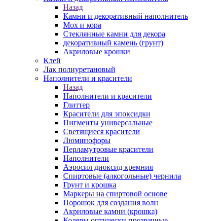
Назад
Камни и декоративный наполнитель
Мох и кора
Стеклянные камни для декора
декоративный камень (грунт)
Акриловые крошки
Клей
Лак полиуретановый
Наполнители и красители
Назад
Наполнители и красители
Глиттер
Красители для эпоксидки
Пигменты универсальные
Светящиеся красители
Люминофоры
Перламутровые красители
Наполнители
Аэросил диоксид кремния
Спиртовые (алкогольные) чернила
Грунт и крошка
Маркеры на спиртовой основе
Порошок для создания волн
Акриловые камни (крошка)
Колеры оптически прозрачные