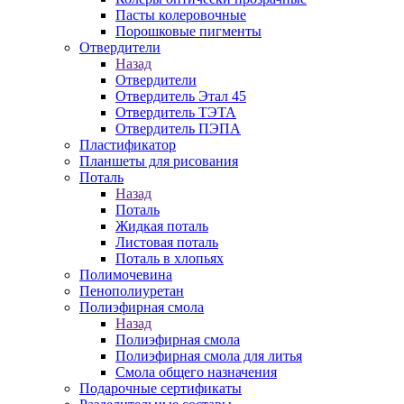
Пасты колеровочные
Порошковые пигменты
Отвердители
Назад
Отвердители
Отвердитель Этал 45
Отвердитель ТЭТА
Отвердитель ПЭПА
Пластификатор
Планшеты для рисования
Поталь
Назад
Поталь
Жидкая поталь
Листовая поталь
Поталь в хлопьях
Полимочевина
Пенополиуретан
Полиэфирная смола
Назад
Полиэфирная смола
Полиэфирная смола для литья
Смола общего назначения
Подарочные сертификаты