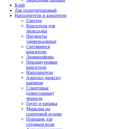
Клей
Лак полиуретановый
Наполнители и красители
Глиттер
Красители для
эпоксидки
Пигменты
универсальные
Светящиеся
красители
Люминофоры
Перламутровые
красители
Наполнители
Аэросил диоксид
кремния
Спиртовые
(алкогольные)
чернила
Грунт и крошка
Маркеры на
спиртовой основе
Порошок для
создания волн