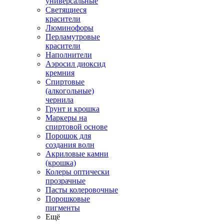
универсальные
Светящиеся
красители
Люминофоры
Перламутровые
красители
Наполнители
Аэросил диоксид
кремния
Спиртовые
(алкогольные)
чернила
Грунт и крошка
Маркеры на
спиртовой основе
Порошок для
создания волн
Акриловые камни
(крошка)
Колеры оптически
прозрачные
Пасты колеровочные
Порошковые
пигменты
Ещё