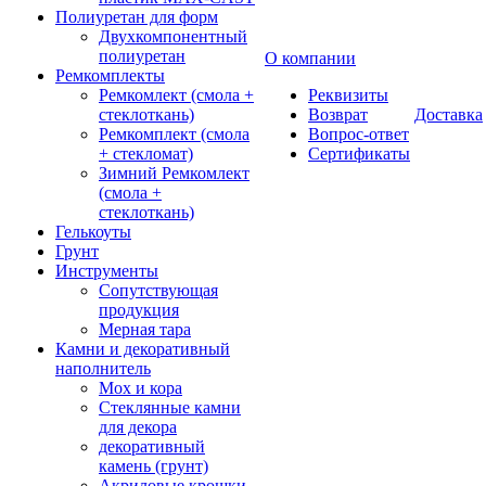
Полиуретан для форм
Двухкомпонентный
полиуретан
О компании
Ремкомплекты
Ремкомлект (смола +
Реквизиты
стеклоткань)
Возврат
Доставка
Ремкомплект (смола
Вопрос-ответ
+ стекломат)
Сертификаты
Зимний Ремкомлект
(смола +
стеклоткань)
Гелькоуты
Грунт
Инструменты
Сопутствующая
продукция
Мерная тара
Камни и декоративный
наполнитель
Мох и кора
Стеклянные камни
для декора
декоративный
камень (грунт)
Акриловые крошки