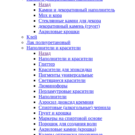
Назад
Камни и декоративный наполнитель
Мох и кора
Стеклянные камни для декора
декоративный камень (грунт)
Акриловые крошки
Клей
Лак полиуретановый
Наполнители и красители
Назад
Наполнители и красители
Глиттер
Красители для эпоксидки
Пигменты универсальные
Светящиеся красители
Люминофоры
Перламутровые красители
Наполнители
Аэросил диоксид кремния
Спиртовые (алкогольные) чернила
Грунт и крошка
Маркеры на спиртовой основе
Порошок для создания волн
Акриловые камни (крошка)
Колеры оптически прозрачные