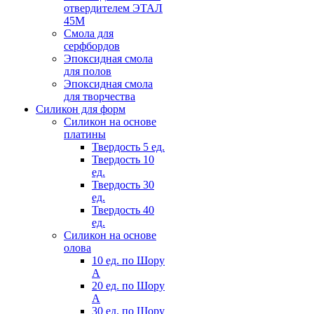
отвердителем ЭТАЛ
45М
Смола для
серфбордов
Эпоксидная смола
для полов
Эпоксидная смола
для творчества
Силикон для форм
Силикон на основе
платины
Твердость 5 ед.
Твердость 10
ед.
Твердость 30
ед.
Твердость 40
ед.
Силикон на основе
олова
10 ед. по Шору
А
20 ед. по Шору
А
30 ед. по Шору