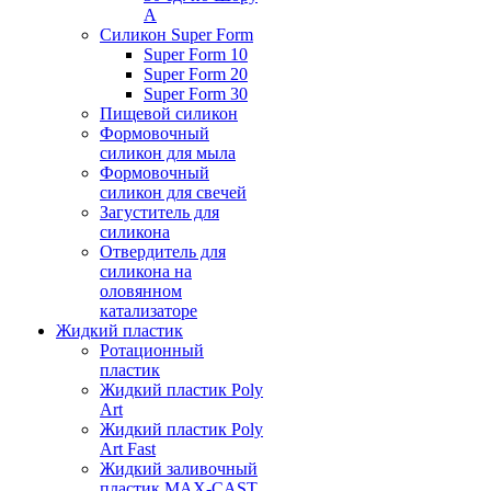
А
Силикон Super Form
Super Form 10
Super Form 20
Super Form 30
Пищевой силикон
Формовочный
силикон для мыла
Формовочный
силикон для свечей
Загуститель для
силикона
Отвердитель для
силикона на
оловянном
катализаторе
Жидкий пластик
Ротационный
пластик
Жидкий пластик Poly
Art
Жидкий пластик Poly
Art Fast
Жидкий заливочный
пластик MAX-CAST