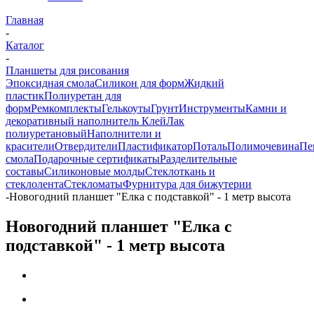
Главная
-
Каталог
-
Планшеты для рисования
Эпоксидная смола
Силикон для форм
Жидкий
пластик
Полиуретан для
форм
Ремкомплекты
Гелькоуты
Грунт
Инструменты
Камни и
декоративный наполнитель
Клей
Лак
полиуретановый
Наполнители и
красители
Отвердители
Пластификатор
Поталь
Полимочевина
Пе
смола
Подарочные сертификаты
Разделительные
составы
Силиконовые молды
Стеклоткань и
стеклолента
Стекломаты
Фурнитура для бижутерии
-
Новогодний планшет "Елка с подставкой" - 1 метр высота
Новогодний планшет "Елка с
подставкой" - 1 метр высота