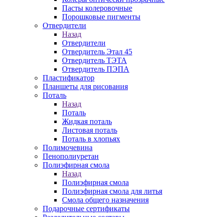
Пасты колеровочные
Порошковые пигменты
Отвердители
Назад
Отвердители
Отвердитель Этал 45
Отвердитель ТЭТА
Отвердитель ПЭПА
Пластификатор
Планшеты для рисования
Поталь
Назад
Поталь
Жидкая поталь
Листовая поталь
Поталь в хлопьях
Полимочевина
Пенополиуретан
Полиэфирная смола
Назад
Полиэфирная смола
Полиэфирная смола для литья
Смола общего назначения
Подарочные сертификаты