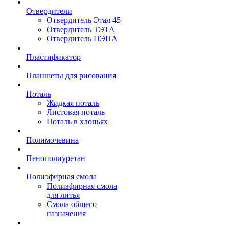
Отвердители
Отвердитель Этал 45
Отвердитель ТЭТА
Отвердитель ПЭПА
Пластификатор
Планшеты для рисования
Поталь
Жидкая поталь
Листовая поталь
Поталь в хлопьях
Полимочевина
Пенополиуретан
Полиэфирная смола
Полиэфирная смола
для литья
Смола общего
назначения