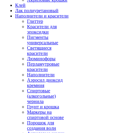
Клей
Лак полиуретановый
Наполнители и красители
Глиттер
Красители для
эпоксидки
Пигменты
универсальные
Светящиеся
красители
Люминофоры
Перламутровые
красители
Наполнители
Аэросил диоксид
кремния
Спиртовые
(алкогольные)
чернила
Грунт и крошка
Маркеры на
спиртовой основе
Порошок для
создания волн