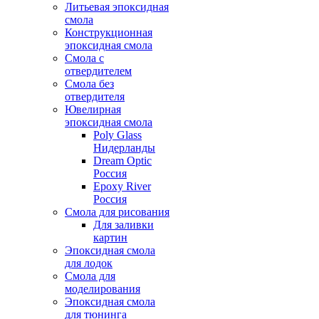
Литьевая эпоксидная
смола
Конструкционная
эпоксидная смола
Смола с
отвердителем
Смола без
отвердителя
Ювелирная
эпоксидная смола
Poly Glass
Нидерланды
Dream Optic
Россия
Epoxy River
Россия
Смола для рисования
Для заливки
картин
Эпоксидная смола
для лодок
Смола для
моделирования
Эпоксидная смола
для тюнинга