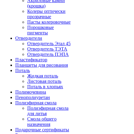
Акриловые камни
(крошка)
Колеры оптически
прозрачные
Пасты колеровочные
Порошковые
пигменты
Отвердители
Отвердитель Этал 45
Отвердитель ТЭТА
Отвердитель ПЭПА
Пластификатор
Планшеты для рисования
Поталь
Жидкая поталь
Листовая поталь
Поталь в хлопьях
Полимочевина
Пенополиуретан
Полиэфирная смола
Полиэфирная смола
для литья
Смола общего
назначения
Подарочные сертификаты