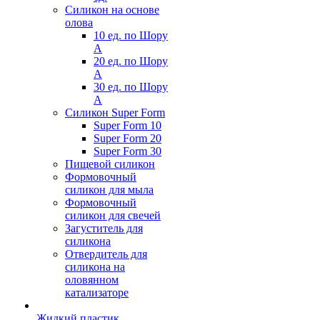
Силикон на основе
олова
10 ед. по Шору
А
20 ед. по Шору
А
30 ед. по Шору
А
Силикон Super Form
Super Form 10
Super Form 20
Super Form 30
Пищевой силикон
Формовочный
силикон для мыла
Формовочный
силикон для свечей
Загуститель для
силикона
Отвердитель для
силикона на
оловянном
катализаторе
Жидкий пластик