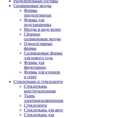
Разделительные составы
Силиконовые молды
Формы
продолговатые
Формы для
подстаканника
Молды в виде колец
Сборные
силиконовые молды
Односоставные
формы
Силиконовые формы
для нового года
Формы для
фруктовниц
Формы для кулонов
и серег
Стеклоткань и стеклолента
Стеклоткань
конструкционная
Ткань
электроизоляционная
Стеклолента
Стеклоткань для авто
Стеклоткань для