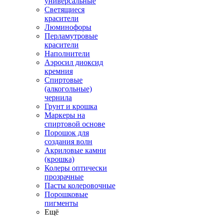
универсальные
Светящиеся
красители
Люминофоры
Перламутровые
красители
Наполнители
Аэросил диоксид
кремния
Спиртовые
(алкогольные)
чернила
Грунт и крошка
Маркеры на
спиртовой основе
Порошок для
создания волн
Акриловые камни
(крошка)
Колеры оптически
прозрачные
Пасты колеровочные
Порошковые
пигменты
Ещё