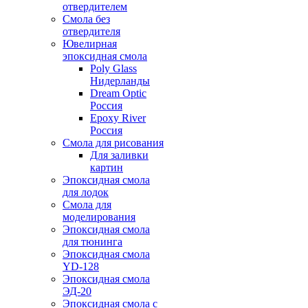
отвердителем
Смола без
отвердителя
Ювелирная
эпоксидная смола
Poly Glass
Нидерланды
Dream Optic
Россия
Epoxy River
Россия
Смола для рисования
Для заливки
картин
Эпоксидная смола
для лодок
Смола для
моделирования
Эпоксидная смола
для тюнинга
Эпоксидная смола
YD-128
Эпоксидная смола
ЭД-20
Эпоксидная смола с