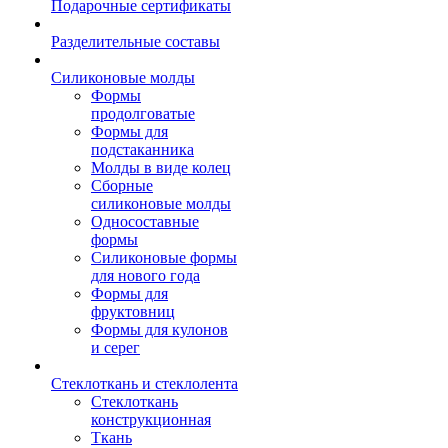
Подарочные сертификаты
Разделительные составы
Силиконовые молды
Формы
продолговатые
Формы для
подстаканника
Молды в виде колец
Сборные
силиконовые молды
Односоставные
формы
Силиконовые формы
для нового года
Формы для
фруктовниц
Формы для кулонов
и серег
Стеклоткань и стеклолента
Стеклоткань
конструкционная
Ткань