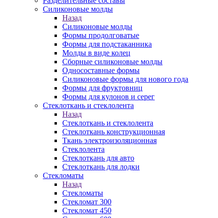
Разделительные составы
Силиконовые молды
Назад
Силиконовые молды
Формы продолговатые
Формы для подстаканника
Молды в виде колец
Сборные силиконовые молды
Односоставные формы
Силиконовые формы для нового года
Формы для фруктовниц
Формы для кулонов и серег
Стеклоткань и стеклолента
Назад
Стеклоткань и стеклолента
Стеклоткань конструкционная
Ткань электроизоляционная
Стеклолента
Стеклоткань для авто
Стеклоткань для лодки
Стекломаты
Назад
Стекломаты
Стекломат 300
Стекломат 450