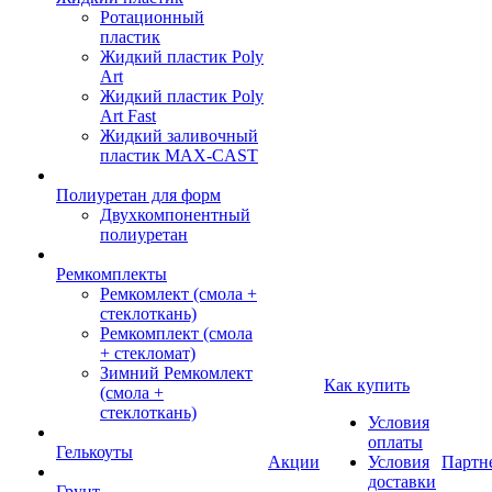
Ротационный
пластик
Жидкий пластик Poly
Art
Жидкий пластик Poly
Art Fast
Жидкий заливочный
пластик MAX-CAST
Полиуретан для форм
Двухкомпонентный
полиуретан
Ремкомплекты
Ремкомлект (смола +
стеклоткань)
Ремкомплект (смола
+ стекломат)
Зимний Ремкомлект
Как купить
(смола +
стеклоткань)
Условия
оплаты
Гелькоуты
Акции
Условия
Партн
доставки
Грунт