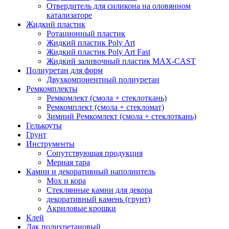
Отвердитель для силикона на оловянном
катализаторе
Жидкий пластик
Ротационный пластик
Жидкий пластик Poly Art
Жидкий пластик Poly Art Fast
Жидкий заливочный пластик MAX-CAST
Полиуретан для форм
Двухкомпонентный полиуретан
Ремкомплекты
Ремкомлект (смола + стеклоткань)
Ремкомплект (смола + стекломат)
Зимний Ремкомлект (смола + стеклоткань)
Гелькоуты
Грунт
Инструменты
Сопутствующая продукция
Мерная тара
Камни и декоративный наполнитель
Мох и кора
Стеклянные камни для декора
декоративный камень (грунт)
Акриловые крошки
Клей
Лак полиуретановый