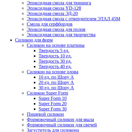
Эпоксидная смола для тюнинга
Эпоксидная смола YD-128
Эпоксидная смола ЭД-20
Эпоксидная смола с отвердителем ЭТАЛ 45М
Смола для серфбордов
Эпоксидная смола для полов
Эпоксидная смола для творчества
Силикон для форм
Силикон на основе платины
Твердость 5 ед.
Твердость 10 ед.
Твердость 30 ед.
Твердость 40 ед.
Силикон на основе олова
10 ед. по Шору А
20 ед. по Шору А
30 ед. по Шору А
Силикон Super Form
Super Form 10
Super Form 20
Super Form 30
Пищевой силикон
Формовочный силикон для мыла
Формовочный силикон для свечей
Загуститель для силикона