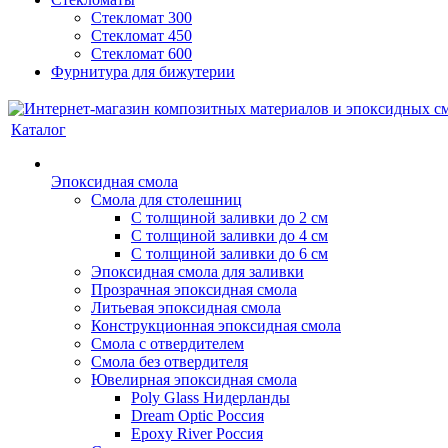
Стекломат 300
Стекломат 450
Стекломат 600
Фурнитура для бижутерии
Каталог
Эпоксидная смола
Смола для столешниц
С толщиной заливки до 2 см
С толщиной заливки до 4 см
С толщиной заливки до 6 см
Эпоксидная смола для заливки
Прозрачная эпоксидная смола
Литьевая эпоксидная смола
Конструкционная эпоксидная смола
Смола с отвердителем
Смола без отвердителя
Ювелирная эпоксидная смола
Poly Glass Нидерланды
Dream Optic Россия
Epoxy River Россия