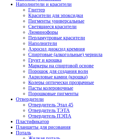
Наполнители и красители
Глиттер
Красители для эпоксидки
Пигменты универсальные
Светящиеся красители
Люминофоры
Перламутровые красители
Наполнители
Аэросил диоксид кремния
Спиртовые (алкогольные) чернила
Грунт и крошка
Маркеры на спиртовой основе
Порошок для создания волн
Акриловые камни (крошка)
Колеры оптически прозрачные
Пасты колеровочные
Порошковые пигменты
Отвердители
Отвердитель Этал 45
Отвердитель ТЭТА
Отвердитель ПЭПА
Пластификатор
Планшеты для рисования
Поталь
Жидкая поталь