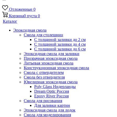
Отложенные
0
Корзина
0
пуста
0
Каталог
Эпоксидная смола
Смола для столешниц
С толщиной заливки до 2 см
С толщиной заливки до 4 см
С толщиной заливки до 6 см
Эпоксидная смола для заливки
Прозрачная эпоксидная смола
Литьевая эпоксидная смола
Конструкционная эпоксидная смола
Смола с отвердителем
Смола без отвердителя
Ювелирная эпоксидная смола
Poly Glass Нидерланды
Dream Optic Россия
Epoxy River Россия
Смола для рисования
Для заливки картин
Эпоксидная смола для лодок
Смола для моделирования