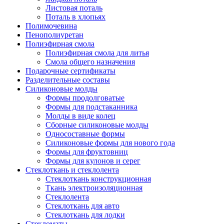
Листовая поталь
Поталь в хлопьях
Полимочевина
Пенополиуретан
Полиэфирная смола
Полиэфирная смола для литья
Смола общего назначения
Подарочные сертификаты
Разделительные составы
Силиконовые молды
Формы продолговатые
Формы для подстаканника
Молды в виде колец
Сборные силиконовые молды
Односоставные формы
Силиконовые формы для нового года
Формы для фруктовниц
Формы для кулонов и серег
Стеклоткань и стеклолента
Стеклоткань конструкционная
Ткань электроизоляционная
Стеклолента
Стеклоткань для авто
Стеклоткань для лодки
Стекломаты