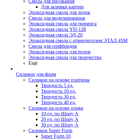
Смола для рисования
Для заливки картин
Эпоксидная смола для лодок
Смола для моделирования
Эпоксидная смола для тюнинга
Эпоксидная смола YD-128
Эпоксидная смола ЭД-20
Эпоксидная смола с отвердителем ЭТАЛ 45М
Смола для серфбордов
Эпоксидная смола для полов
Эпоксидная смола для творчества
Ещё
Силикон для форм
Силикон на основе платины
Твердость 5 ед.
Твердость 10 ед.
Твердость 30 ед.
Твердость 40 ед.
Силикон на основе олова
10 ед. по Шору А
20 ед. по Шору А
30 ед. по Шору А
Силикон Super Form
Super Form 10