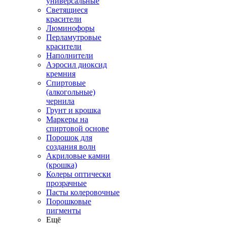
универсальные
Светящиеся
красители
Люминофоры
Перламутровые
красители
Наполнители
Аэросил диоксид
кремния
Спиртовые
(алкогольные)
чернила
Грунт и крошка
Маркеры на
спиртовой основе
Порошок для
создания волн
Акриловые камни
(крошка)
Колеры оптически
прозрачные
Пасты колеровочные
Порошковые
пигменты
Ещё