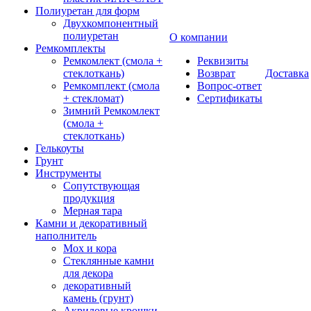
Полиуретан для форм
Двухкомпонентный
полиуретан
О компании
Ремкомплекты
Ремкомлект (смола +
Реквизиты
стеклоткань)
Возврат
Доставка
Ремкомплект (смола
Вопрос-ответ
+ стекломат)
Сертификаты
Зимний Ремкомлект
(смола +
стеклоткань)
Гелькоуты
Грунт
Инструменты
Сопутствующая
продукция
Мерная тара
Камни и декоративный
наполнитель
Мох и кора
Стеклянные камни
для декора
декоративный
камень (грунт)
Акриловые крошки