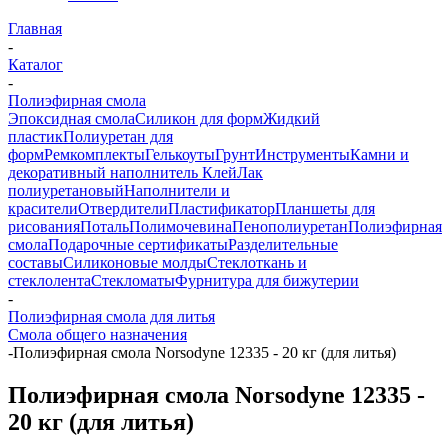
Главная
-
Каталог
-
Полиэфирная смола
Эпоксидная смола
Силикон для форм
Жидкий
пластик
Полиуретан для
форм
Ремкомплекты
Гелькоуты
Грунт
Инструменты
Камни и
декоративный наполнитель
Клей
Лак
полиуретановый
Наполнители и
красители
Отвердители
Пластификатор
Планшеты для
рисования
Поталь
Полимочевина
Пенополиуретан
Полиэфирная
смола
Подарочные сертификаты
Разделительные
составы
Силиконовые молды
Стеклоткань и
стеклолента
Стекломаты
Фурнитура для бижутерии
-
Полиэфирная смола для литья
Смола общего назначения
-
Полиэфирная смола Norsodyne 12335 - 20 кг (для литья)
Полиэфирная смола Norsodyne 12335 -
20 кг (для литья)