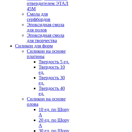
отвердителем ЭТАЛ
45М
Смола для
серфбордов
Эпоксидная смола
для полов
Эпоксидная смола
для творчества
Силикон для форм
Силикон на основе
платины
Твердость 5 ед.
Твердость 10
ед.
Твердость 30
ед.
Твердость 40
ед.
Силикон на основе
олова
10 ед. по Шору
А
20 ед. по Шору
А
30 ед. по Шору