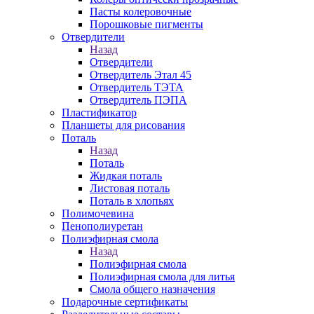
Пасты колеровочные
Порошковые пигменты
Отвердители
Назад
Отвердители
Отвердитель Этал 45
Отвердитель ТЭТА
Отвердитель ПЭПА
Пластификатор
Планшеты для рисования
Поталь
Назад
Поталь
Жидкая поталь
Листовая поталь
Поталь в хлопьях
Полимочевина
Пенополиуретан
Полиэфирная смола
Назад
Полиэфирная смола
Полиэфирная смола для литья
Смола общего назначения
Подарочные сертификаты