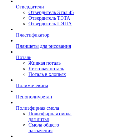
Отвердители
Отвердитель Этал 45
Отвердитель ТЭТА
Отвердитель ПЭПА
Пластификатор
Планшеты для рисования
Поталь
Жидкая поталь
Листовая поталь
Поталь в хлопьях
Полимочевина
Пенополиуретан
Полиэфирная смола
Полиэфирная смола
для литья
Смола общего
назначения