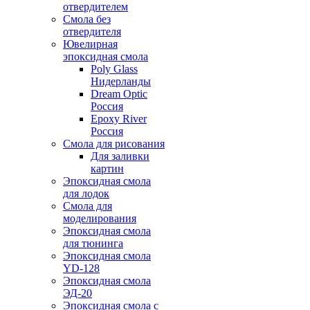
отвердителем
Смола без
отвердителя
Ювелирная
эпоксидная смола
Poly Glass
Нидерланды
Dream Optic
Россия
Epoxy River
Россия
Смола для рисования
Для заливки
картин
Эпоксидная смола
для лодок
Смола для
моделирования
Эпоксидная смола
для тюнинга
Эпоксидная смола
YD-128
Эпоксидная смола
ЭД-20
Эпоксидная смола с