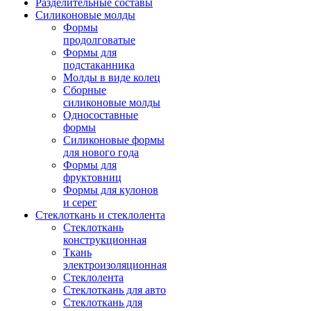
Разделительные составы
Силиконовые молды
Формы
продолговатые
Формы для
подстаканника
Молды в виде колец
Сборные
силиконовые молды
Односоставные
формы
Силиконовые формы
для нового года
Формы для
фруктовниц
Формы для кулонов
и серег
Стеклоткань и стеклолента
Стеклоткань
конструкционная
Ткань
электроизоляционная
Стеклолента
Стеклоткань для авто
Стеклоткань для