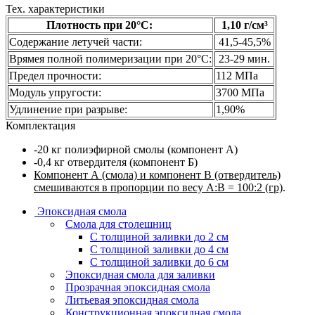
Тех. характеристики
Плотность при 20°С:
1,10 г/см³
Содержание летучей части:
41,5-45,5%
Врямея полной полимеризации при 20°С:
23-29 мин.
Предел прочности:
112 МПа
Модуль упругости:
3700 МПа
Удлинение при разрыве:
1,90%
Комплектация
-20 кг полиэфирной смолы (компонент А)
-0,4 кг отвердителя (компонент Б)
Компонент А (смола) и компонент B (отвердитель)
смешиваются в пропорции по весу A:B = 100:2 (гр)
.
Эпоксидная смола
Смола для столешниц
С толщиной заливки до 2 см
С толщиной заливки до 4 см
С толщиной заливки до 6 см
Эпоксидная смола для заливки
Прозрачная эпоксидная смола
Литьевая эпоксидная смола
Конструкционная эпоксидная смола