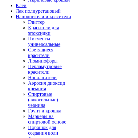
Клей
Лак полиуретановый
Наполнители и красители
Глиттер
Красители для
эпоксидки
Пигменты
универсальные
Светящиеся
красители
Люминофоры
Перламутровые
красители
Наполнители
Аэросил диоксид
кремния
Спиртовые
(алкогольные)
чернила
Грунт и крошка
Маркеры на
спиртовой основе
Порошок для
создания волн