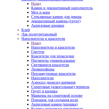
Назад
Камни и декоративный наполнитель
Мох и кора
Стеклянные камни для декора
декоративный камень (грунт)
Акриловые крошки
Клей
Лак полиуретановый
Наполнители и красители
Назад
Наполнители и красители
Глиттер
Красители для эпоксидки
Пигменты универсальные
Светящиеся красители
Люминофоры
Перламутровые красители
Наполнители
Аэросил диоксид кремния
Спиртовые (алкогольные) чернила
Грунт и крошка
Маркеры на спиртовой основе
Порошок для создания волн
Акриловые камни (крошка)
Колеры оптически прозрачные