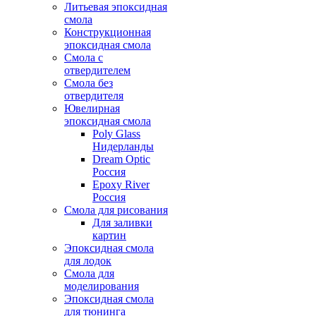
Литьевая эпоксидная
смола
Конструкционная
эпоксидная смола
Смола с
отвердителем
Смола без
отвердителя
Ювелирная
эпоксидная смола
Poly Glass
Нидерланды
Dream Optic
Россия
Epoxy River
Россия
Смола для рисования
Для заливки
картин
Эпоксидная смола
для лодок
Смола для
моделирования
Эпоксидная смола
для тюнинга