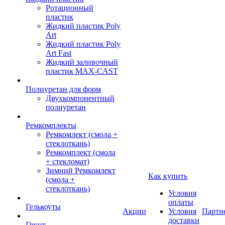
Ротационный
пластик
Жидкий пластик Poly
Art
Жидкий пластик Poly
Art Fast
Жидкий заливочный
пластик MAX-CAST
Полиуретан для форм
Двухкомпонентный
полиуретан
Ремкомплекты
Ремкомлект (смола +
стеклоткань)
Ремкомплект (смола
+ стекломат)
Зимний Ремкомлект
Как купить
(смола +
стеклоткань)
Условия
оплаты
Гелькоуты
Акции
Условия
Партн
доставки
Грунт