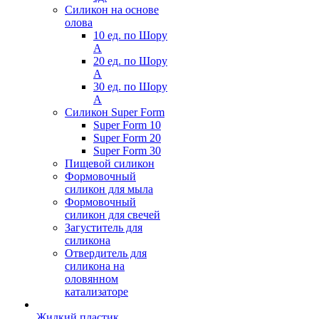
Силикон на основе
олова
10 ед. по Шору
А
20 ед. по Шору
А
30 ед. по Шору
А
Силикон Super Form
Super Form 10
Super Form 20
Super Form 30
Пищевой силикон
Формовочный
силикон для мыла
Формовочный
силикон для свечей
Загуститель для
силикона
Отвердитель для
силикона на
оловянном
катализаторе
Жидкий пластик