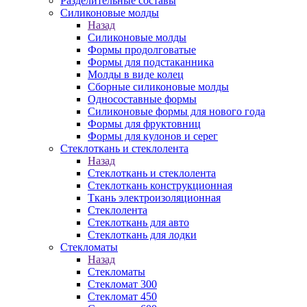
Разделительные составы
Силиконовые молды
Назад
Силиконовые молды
Формы продолговатые
Формы для подстаканника
Молды в виде колец
Сборные силиконовые молды
Односоставные формы
Силиконовые формы для нового года
Формы для фруктовниц
Формы для кулонов и серег
Стеклоткань и стеклолента
Назад
Стеклоткань и стеклолента
Стеклоткань конструкционная
Ткань электроизоляционная
Стеклолента
Стеклоткань для авто
Стеклоткань для лодки
Стекломаты
Назад
Стекломаты
Стекломат 300
Стекломат 450