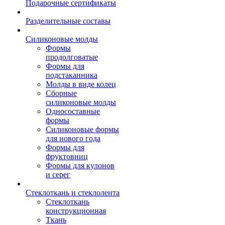
Подарочные сертификаты
Разделительные составы
Силиконовые молды
Формы
продолговатые
Формы для
подстаканника
Молды в виде колец
Сборные
силиконовые молды
Односоставные
формы
Силиконовые формы
для нового года
Формы для
фруктовниц
Формы для кулонов
и серег
Стеклоткань и стеклолента
Стеклоткань
конструкционная
Ткань