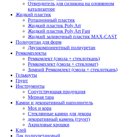
Отвердитель для силикона на оловянном
катализаторе
Жидкий пластик
Ротационный пластик
Жидкий пластик Poly Art
Жидкий пластик Poly Art Fast
Жидкий заливочный пластик MAX-CAST
Полиуретан для форм
Двухкомпонентный полиуретан
Ремкомплекты
Ремкомлект (смола + стеклоткань)
Ремкомплект (смола + стекломат)
Зимний Ремкомлект (смола + стеклоткань)
Гелькоуты
Грунт
Инструменты
Сопутствующая продукция
Мерная тара
Камни и декоративный наполнитель
Мох и кора
Стеклянные камни для декора
декоративный камень (грунт)
Акриловые крошки
Клей
Лак полиуретановый