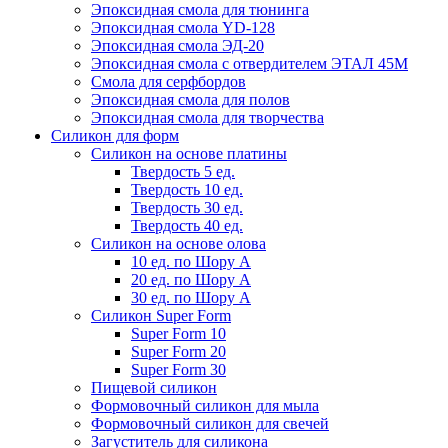
Эпоксидная смола для тюнинга
Эпоксидная смола YD-128
Эпоксидная смола ЭД-20
Эпоксидная смола с отвердителем ЭТАЛ 45М
Смола для серфбордов
Эпоксидная смола для полов
Эпоксидная смола для творчества
Силикон для форм
Силикон на основе платины
Твердость 5 ед.
Твердость 10 ед.
Твердость 30 ед.
Твердость 40 ед.
Силикон на основе олова
10 ед. по Шору А
20 ед. по Шору А
30 ед. по Шору А
Силикон Super Form
Super Form 10
Super Form 20
Super Form 30
Пищевой силикон
Формовочный силикон для мыла
Формовочный силикон для свечей
Загуститель для силикона