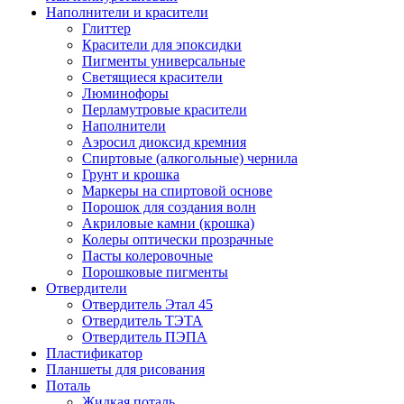
Наполнители и красители
Глиттер
Красители для эпоксидки
Пигменты универсальные
Светящиеся красители
Люминофоры
Перламутровые красители
Наполнители
Аэросил диоксид кремния
Спиртовые (алкогольные) чернила
Грунт и крошка
Маркеры на спиртовой основе
Порошок для создания волн
Акриловые камни (крошка)
Колеры оптически прозрачные
Пасты колеровочные
Порошковые пигменты
Отвердители
Отвердитель Этал 45
Отвердитель ТЭТА
Отвердитель ПЭПА
Пластификатор
Планшеты для рисования
Поталь
Жидкая поталь