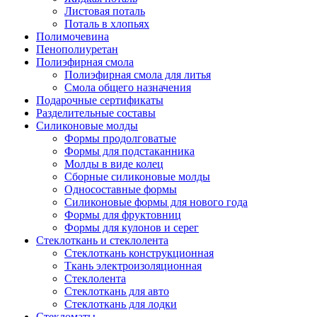
Листовая поталь
Поталь в хлопьях
Полимочевина
Пенополиуретан
Полиэфирная смола
Полиэфирная смола для литья
Смола общего назначения
Подарочные сертификаты
Разделительные составы
Силиконовые молды
Формы продолговатые
Формы для подстаканника
Молды в виде колец
Сборные силиконовые молды
Односоставные формы
Силиконовые формы для нового года
Формы для фруктовниц
Формы для кулонов и серег
Стеклоткань и стеклолента
Стеклоткань конструкционная
Ткань электроизоляционная
Стеклолента
Стеклоткань для авто
Стеклоткань для лодки
Стекломаты