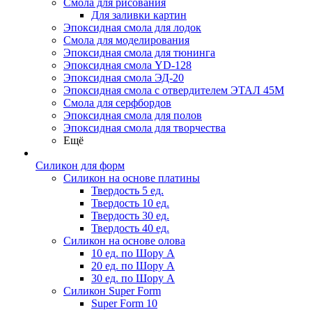
Смола для рисования
Для заливки картин
Эпоксидная смола для лодок
Смола для моделирования
Эпоксидная смола для тюнинга
Эпоксидная смола YD-128
Эпоксидная смола ЭД-20
Эпоксидная смола с отвердителем ЭТАЛ 45М
Смола для серфбордов
Эпоксидная смола для полов
Эпоксидная смола для творчества
Ещё
Силикон для форм
Силикон на основе платины
Твердость 5 ед.
Твердость 10 ед.
Твердость 30 ед.
Твердость 40 ед.
Силикон на основе олова
10 ед. по Шору А
20 ед. по Шору А
30 ед. по Шору А
Силикон Super Form
Super Form 10