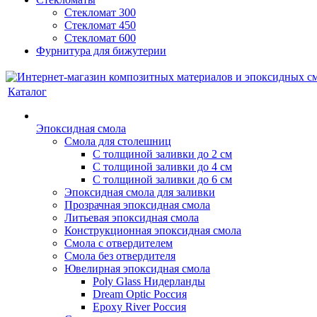
Стекломат 300
Стекломат 450
Стекломат 600
Фурнитура для бижутерии
Каталог
Эпоксидная смола
Смола для столешниц
С толщиной заливки до 2 см
С толщиной заливки до 4 см
С толщиной заливки до 6 см
Эпоксидная смола для заливки
Прозрачная эпоксидная смола
Литьевая эпоксидная смола
Конструкционная эпоксидная смола
Смола с отвердителем
Смола без отвердителя
Ювелирная эпоксидная смола
Poly Glass Нидерланды
Dream Optic Россия
Epoxy River Россия