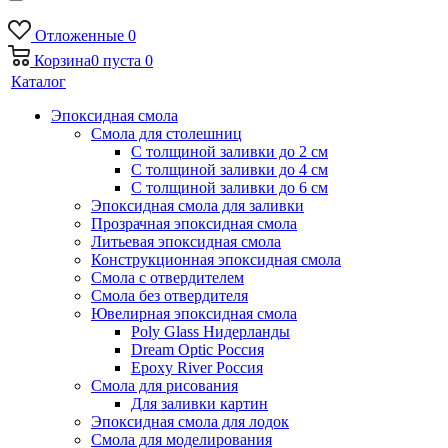
Отложенные
0
Корзина
0
пуста
0
Каталог
Эпоксидная смола
Смола для столешниц
С толщиной заливки до 2 см
С толщиной заливки до 4 см
С толщиной заливки до 6 см
Эпоксидная смола для заливки
Прозрачная эпоксидная смола
Литьевая эпоксидная смола
Конструкционная эпоксидная смола
Смола с отвердителем
Смола без отвердителя
Ювелирная эпоксидная смола
Poly Glass Нидерланды
Dream Optic Россия
Epoxy River Россия
Смола для рисования
Для заливки картин
Эпоксидная смола для лодок
Смола для моделирования