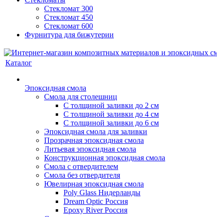
Стекломат 300
Стекломат 450
Стекломат 600
Фурнитура для бижутерии
Каталог
Эпоксидная смола
Смола для столешниц
С толщиной заливки до 2 см
С толщиной заливки до 4 см
С толщиной заливки до 6 см
Эпоксидная смола для заливки
Прозрачная эпоксидная смола
Литьевая эпоксидная смола
Конструкционная эпоксидная смола
Смола с отвердителем
Смола без отвердителя
Ювелирная эпоксидная смола
Poly Glass Нидерланды
Dream Optic Россия
Epoxy River Россия