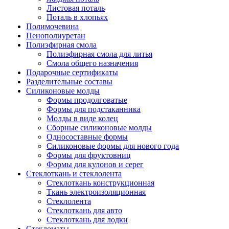
Листовая поталь
Поталь в хлопьях
Полимочевина
Пенополиуретан
Полиэфирная смола
Полиэфирная смола для литья
Смола общего назначения
Подарочные сертификаты
Разделительные составы
Силиконовые молды
Формы продолговатые
Формы для подстаканника
Молды в виде колец
Сборные силиконовые молды
Односоставные формы
Силиконовые формы для нового года
Формы для фруктовниц
Формы для кулонов и серег
Стеклоткань и стеклолента
Стеклоткань конструкционная
Ткань электроизоляционная
Стеклолента
Стеклоткань для авто
Стеклоткань для лодки
Стекломаты