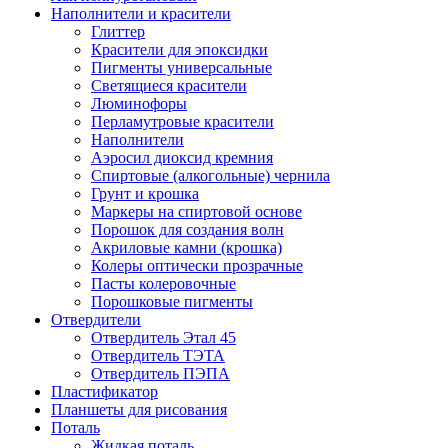
Наполнители и красители
Глиттер
Красители для эпоксидки
Пигменты универсальные
Светящиеся красители
Люминофоры
Перламутровые красители
Наполнители
Аэросил диоксид кремния
Спиртовые (алкогольные) чернила
Грунт и крошка
Маркеры на спиртовой основе
Порошок для создания волн
Акриловые камни (крошка)
Колеры оптически прозрачные
Пасты колеровочные
Порошковые пигменты
Отвердители
Отвердитель Этал 45
Отвердитель ТЭТА
Отвердитель ПЭПА
Пластификатор
Планшеты для рисования
Поталь
Жидкая поталь