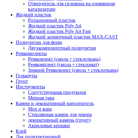
Отвердитель для силикона на оловянном
катализаторе
Жидкий пластик
Ротационный пластик
Жидкий пластик Poly Art
Жидкий пластик Poly Art Fast
Жидкий заливочный пластик MAX-CAST
Полиуретан для форм
Двухкомпонентный полиуретан
Ремкомплекты
Ремкомлект (смола + стеклоткань)
Ремкомплект (смола + стекломат)
Зимний Ремкомлект (смола + стеклоткань)
Гелькоуты
Грунт
Инструменты
Сопутствующая продукция
Мерная тара
Камни и декоративный наполнитель
Мох и кора
Стеклянные камни для декора
декоративный камень (грунт)
Акриловые крошки
Клей
Лак полиуретановый