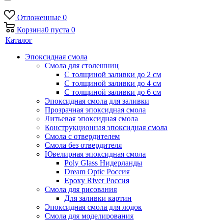
Отложенные
0
Корзина
0
пуста
0
Каталог
Эпоксидная смола
Смола для столешниц
С толщиной заливки до 2 см
С толщиной заливки до 4 см
С толщиной заливки до 6 см
Эпоксидная смола для заливки
Прозрачная эпоксидная смола
Литьевая эпоксидная смола
Конструкционная эпоксидная смола
Смола с отвердителем
Смола без отвердителя
Ювелирная эпоксидная смола
Poly Glass Нидерланды
Dream Optic Россия
Epoxy River Россия
Смола для рисования
Для заливки картин
Эпоксидная смола для лодок
Смола для моделирования