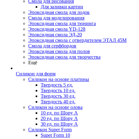
Смола для рисования
Для заливки картин
Эпоксидная смола для лодок
Смола для моделирования
Эпоксидная смола для тюнинга
Эпоксидная смола YD-128
Эпоксидная смола ЭД-20
Эпоксидная смола с отвердителем ЭТАЛ 45М
Смола для серфбордов
Эпоксидная смола для полов
Эпоксидная смола для творчества
Ещё
Силикон для форм
Силикон на основе платины
Твердость 5 ед.
Твердость 10 ед.
Твердость 30 ед.
Твердость 40 ед.
Силикон на основе олова
10 ед. по Шору А
20 ед. по Шору А
30 ед. по Шору А
Силикон Super Form
Super Form 10