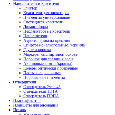
Наполнители и красители
Глиттер
Красители для эпоксидки
Пигменты универсальные
Светящиеся красители
Люминофоры
Перламутровые красители
Наполнители
Аэросил диоксид кремния
Спиртовые (алкогольные) чернила
Грунт и крошка
Маркеры на спиртовой основе
Порошок для создания волн
Акриловые камни (крошка)
Колеры оптически прозрачные
Пасты колеровочные
Порошковые пигменты
Отвердители
Отвердитель Этал 45
Отвердитель ТЭТА
Отвердитель ПЭПА
Пластификатор
Планшеты для рисования
Поталь
Жидкая поталь