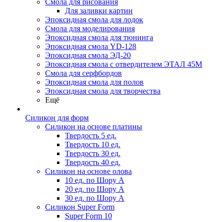
Смола для рисования
Для заливки картин
Эпоксидная смола для лодок
Смола для моделирования
Эпоксидная смола для тюнинга
Эпоксидная смола YD-128
Эпоксидная смола ЭД-20
Эпоксидная смола с отвердителем ЭТАЛ 45М
Смола для серфбордов
Эпоксидная смола для полов
Эпоксидная смола для творчества
Ещё
Силикон для форм
Силикон на основе платины
Твердость 5 ед.
Твердость 10 ед.
Твердость 30 ед.
Твердость 40 ед.
Силикон на основе олова
10 ед. по Шору А
20 ед. по Шору А
30 ед. по Шору А
Силикон Super Form
Super Form 10