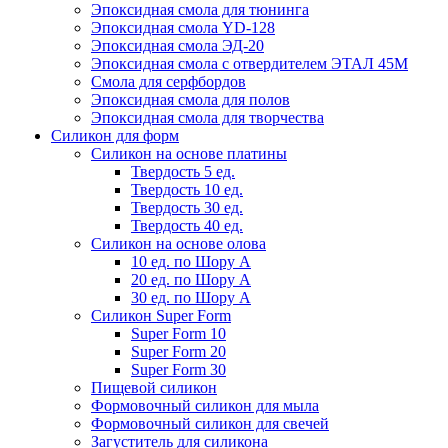
Эпоксидная смола для тюнинга
Эпоксидная смола YD-128
Эпоксидная смола ЭД-20
Эпоксидная смола с отвердителем ЭТАЛ 45М
Смола для серфбордов
Эпоксидная смола для полов
Эпоксидная смола для творчества
Силикон для форм
Силикон на основе платины
Твердость 5 ед.
Твердость 10 ед.
Твердость 30 ед.
Твердость 40 ед.
Силикон на основе олова
10 ед. по Шору А
20 ед. по Шору А
30 ед. по Шору А
Силикон Super Form
Super Form 10
Super Form 20
Super Form 30
Пищевой силикон
Формовочный силикон для мыла
Формовочный силикон для свечей
Загуститель для силикона