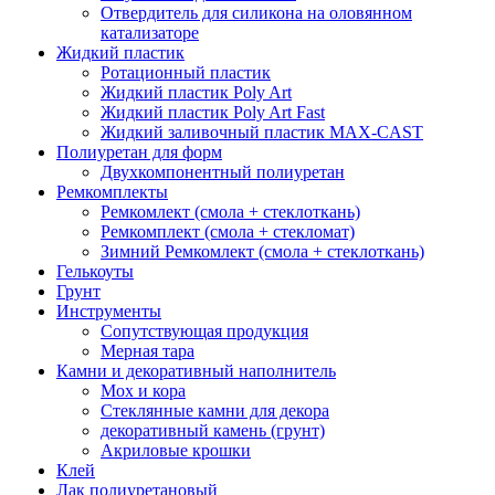
Отвердитель для силикона на оловянном
катализаторе
Жидкий пластик
Ротационный пластик
Жидкий пластик Poly Art
Жидкий пластик Poly Art Fast
Жидкий заливочный пластик MAX-CAST
Полиуретан для форм
Двухкомпонентный полиуретан
Ремкомплекты
Ремкомлект (смола + стеклоткань)
Ремкомплект (смола + стекломат)
Зимний Ремкомлект (смола + стеклоткань)
Гелькоуты
Грунт
Инструменты
Сопутствующая продукция
Мерная тара
Камни и декоративный наполнитель
Мох и кора
Стеклянные камни для декора
декоративный камень (грунт)
Акриловые крошки
Клей
Лак полиуретановый