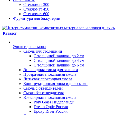
Стекломат 300
Стекломат 450
Стекломат 600
Фурнитура для бижутерии
Каталог
Эпоксидная смола
Смола для столешниц
С толщиной заливки до 2 см
С толщиной заливки до 4 см
С толщиной заливки до 6 см
Эпоксидная смола для заливки
Прозрачная эпоксидная смола
Литьевая эпоксидная смола
Конструкционная эпоксидная смола
Смола с отвердителем
Смола без отвердителя
Ювелирная эпоксидная смола
Poly Glass Нидерланды
Dream Optic Россия
Epoxy River Россия