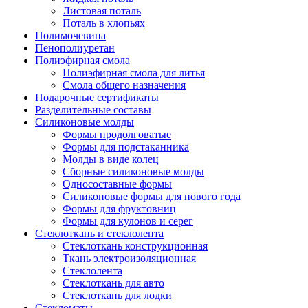
Листовая поталь
Поталь в хлопьях
Полимочевина
Пенополиуретан
Полиэфирная смола
Полиэфирная смола для литья
Смола общего назначения
Подарочные сертификаты
Разделительные составы
Силиконовые молды
Формы продолговатые
Формы для подстаканника
Молды в виде колец
Сборные силиконовые молды
Односоставные формы
Силиконовые формы для нового года
Формы для фруктовниц
Формы для кулонов и серег
Стеклоткань и стеклолента
Стеклоткань конструкционная
Ткань электроизоляционная
Стеклолента
Стеклоткань для авто
Стеклоткань для лодки
Стекломаты