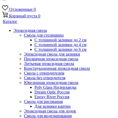
Отложенные
0
Корзина
0
пуста
0
Каталог
Эпоксидная смола
Смола для столешниц
С толщиной заливки до 2 см
С толщиной заливки до 4 см
С толщиной заливки до 6 см
Эпоксидная смола для заливки
Прозрачная эпоксидная смола
Литьевая эпоксидная смола
Конструкционная эпоксидная смола
Смола с отвердителем
Смола без отвердителя
Ювелирная эпоксидная смола
Poly Glass Нидерланды
Dream Optic Россия
Epoxy River Россия
Смола для рисования
Для заливки картин
Эпоксидная смола для лодок
Смола для моделирования