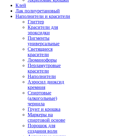
Клей
Лак полиуретановый
Наполнители и красители
Глиттер
Красители для
эпоксидки
Пигменты
универсальные
Светящиеся
красители
Люминофоры
Перламутровые
красители
Наполнители
Аэросил диоксид
кремния
Спиртовые
(алкогольные)
чернила
Грунт и крошка
Маркеры на
спиртовой основе
Порошок для
создания волн