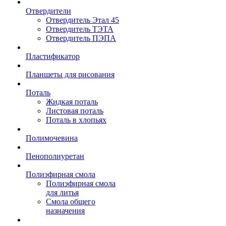
Отвердители
Отвердитель Этал 45
Отвердитель ТЭТА
Отвердитель ПЭПА
Пластификатор
Планшеты для рисования
Поталь
Жидкая поталь
Листовая поталь
Поталь в хлопьях
Полимочевина
Пенополиуретан
Полиэфирная смола
Полиэфирная смола
для литья
Смола общего
назначения