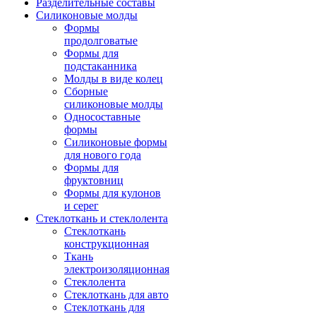
Разделительные составы
Силиконовые молды
Формы
продолговатые
Формы для
подстаканника
Молды в виде колец
Сборные
силиконовые молды
Односоставные
формы
Силиконовые формы
для нового года
Формы для
фруктовниц
Формы для кулонов
и серег
Стеклоткань и стеклолента
Стеклоткань
конструкционная
Ткань
электроизоляционная
Стеклолента
Стеклоткань для авто
Стеклоткань для