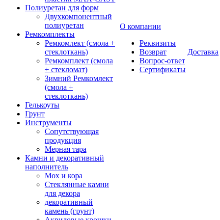
Полиуретан для форм
Двухкомпонентный
полиуретан
О компании
Ремкомплекты
Ремкомлект (смола +
Реквизиты
стеклоткань)
Возврат
Доставка
Ремкомплект (смола
Вопрос-ответ
+ стекломат)
Сертификаты
Зимний Ремкомлект
(смола +
стеклоткань)
Гелькоуты
Грунт
Инструменты
Сопутствующая
продукция
Мерная тара
Камни и декоративный
наполнитель
Мох и кора
Стеклянные камни
для декора
декоративный
камень (грунт)
Акриловые крошки