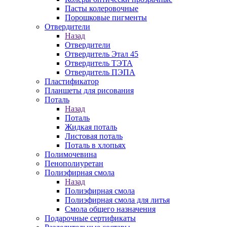
Пасты колеровочные
Порошковые пигменты
Отвердители
Назад
Отвердители
Отвердитель Этал 45
Отвердитель ТЭТА
Отвердитель ПЭПА
Пластификатор
Планшеты для рисования
Поталь
Назад
Поталь
Жидкая поталь
Листовая поталь
Поталь в хлопьях
Полимочевина
Пенополиуретан
Полиэфирная смола
Назад
Полиэфирная смола
Полиэфирная смола для литья
Смола общего назначения
Подарочные сертификаты