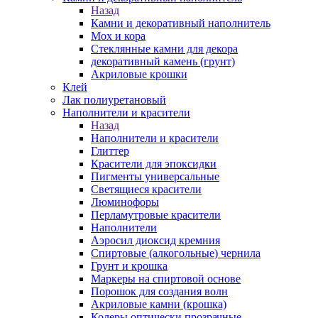
Назад
Камни и декоративный наполнитель
Мох и кора
Стеклянные камни для декора
декоративный камень (грунт)
Акриловые крошки
Клей
Лак полиуретановый
Наполнители и красители
Назад
Наполнители и красители
Глиттер
Красители для эпоксидки
Пигменты универсальные
Светящиеся красители
Люминофоры
Перламутровые красители
Наполнители
Аэросил диоксид кремния
Спиртовые (алкогольные) чернила
Грунт и крошка
Маркеры на спиртовой основе
Порошок для создания волн
Акриловые камни (крошка)
Колеры оптически прозрачные