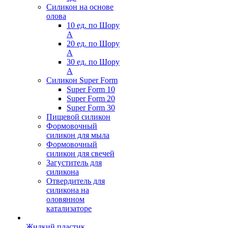
Силикон на основе
олова
10 ед. по Шору
А
20 ед. по Шору
А
30 ед. по Шору
А
Силикон Super Form
Super Form 10
Super Form 20
Super Form 30
Пищевой силикон
Формовочный
силикон для мыла
Формовочный
силикон для свечей
Загуститель для
силикона
Отвердитель для
силикона на
оловянном
катализаторе
Жидкий пластик