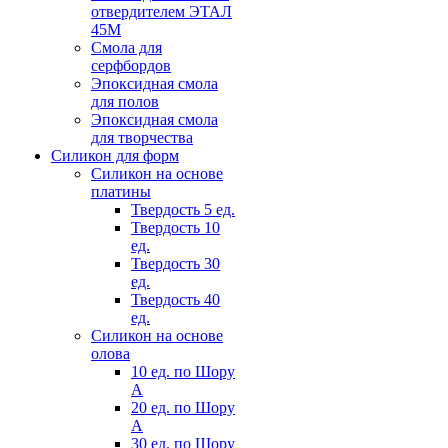
отвердителем ЭТАЛ
45М
Смола для
серфбордов
Эпоксидная смола
для полов
Эпоксидная смола
для творчества
Силикон для форм
Силикон на основе
платины
Твердость 5 ед.
Твердость 10
ед.
Твердость 30
ед.
Твердость 40
ед.
Силикон на основе
олова
10 ед. по Шору
А
20 ед. по Шору
А
30 ед. по Шору