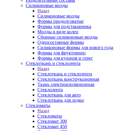
Разделительные составы
Силиконовые молды
Назад
Силиконовые молды
Формы продолговатые
Формы для подстаканника
Молды в виде колец
Сборные силиконовые молды
Односоставные формы
Силиконовые формы для нового года
Формы для фруктовниц
Формы для кулонов и серег
Стеклоткань и стеклолента
Назад
Стеклоткань и стеклолента
Стеклоткань конструкционная
Ткань электроизоляционная
Стеклолента
Стеклоткань для авто
Стеклоткань для лодки
Стекломаты
Назад
Стекломаты
Стекломат 300
Стекломат 450