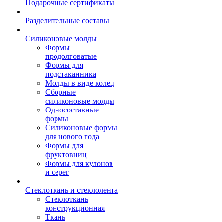
Подарочные сертификаты
Разделительные составы
Силиконовые молды
Формы
продолговатые
Формы для
подстаканника
Молды в виде колец
Сборные
силиконовые молды
Односоставные
формы
Силиконовые формы
для нового года
Формы для
фруктовниц
Формы для кулонов
и серег
Стеклоткань и стеклолента
Стеклоткань
конструкционная
Ткань