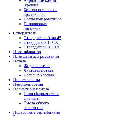
Акриловые камни
(крошка)
Колеры оптически
прозрачные
Пасты колеровочные
Порошковые
пигменты
Отвердители
Отвердитель Этал 45
Отвердитель ТЭТА
Отвердитель ПЭПА
Пластификатор
Планшеты для рисования
Поталь
Жидкая поталь
Листовая поталь
Поталь в хлопьях
Полимочевина
Пенополиуретан
Полиэфирная смола
Полиэфирная смола
для литья
Смола общего
назначения
Подарочные сертификаты