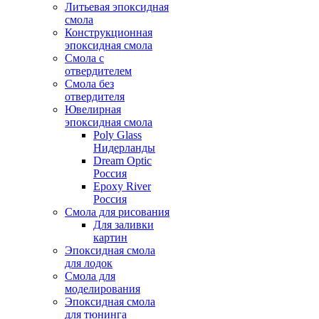
Литьевая эпоксидная
смола
Конструкционная
эпоксидная смола
Смола с
отвердителем
Смола без
отвердителя
Ювелирная
эпоксидная смола
Poly Glass
Нидерланды
Dream Optic
Россия
Epoxy River
Россия
Смола для рисования
Для заливки
картин
Эпоксидная смола
для лодок
Смола для
моделирования
Эпоксидная смола
для тюнинга