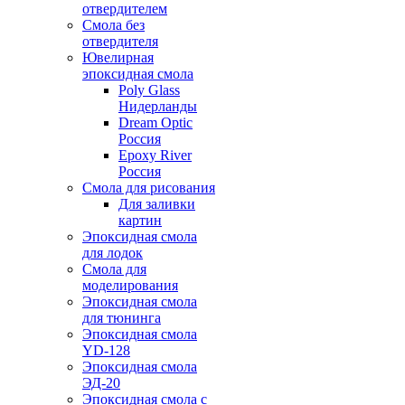
отвердителем
Смола без
отвердителя
Ювелирная
эпоксидная смола
Poly Glass
Нидерланды
Dream Optic
Россия
Epoxy River
Россия
Смола для рисования
Для заливки
картин
Эпоксидная смола
для лодок
Смола для
моделирования
Эпоксидная смола
для тюнинга
Эпоксидная смола
YD-128
Эпоксидная смола
ЭД-20
Эпоксидная смола с