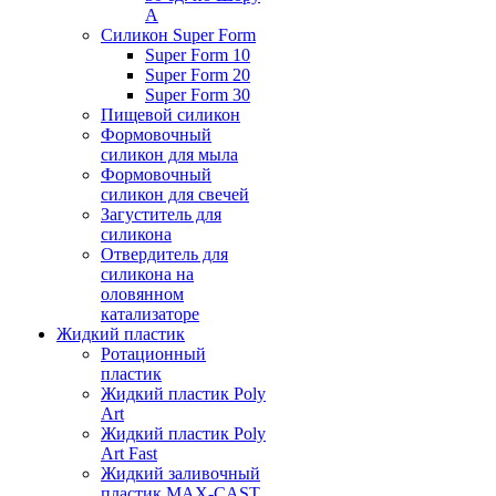
А
Силикон Super Form
Super Form 10
Super Form 20
Super Form 30
Пищевой силикон
Формовочный
силикон для мыла
Формовочный
силикон для свечей
Загуститель для
силикона
Отвердитель для
силикона на
оловянном
катализаторе
Жидкий пластик
Ротационный
пластик
Жидкий пластик Poly
Art
Жидкий пластик Poly
Art Fast
Жидкий заливочный
пластик MAX-CAST