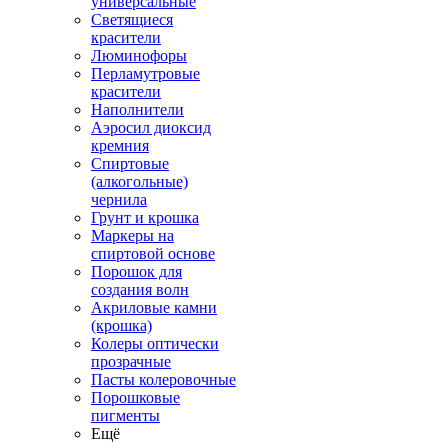
универсальные
Светящиеся
красители
Люминофоры
Перламутровые
красители
Наполнители
Аэросил диоксид
кремния
Спиртовые
(алкогольные)
чернила
Грунт и крошка
Маркеры на
спиртовой основе
Порошок для
создания волн
Акриловые камни
(крошка)
Колеры оптически
прозрачные
Пасты колеровочные
Порошковые
пигменты
Ещё