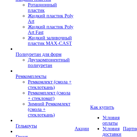
Ротационный
пластик
Жидкий пластик Poly
Art
Жидкий пластик Poly
Art Fast
Жидкий заливочный
пластик MAX-CAST
Полиуретан для форм
Двухкомпонентный
полиуретан
Ремкомплекты
Ремкомлект (смола +
стеклоткань)
Ремкомплект (смола
+ стекломат)
Зимний Ремкомлект
Как купить
(смола +
стеклоткань)
Условия
оплаты
Гелькоуты
Акции
Условия
Партн
доставки
Грунт