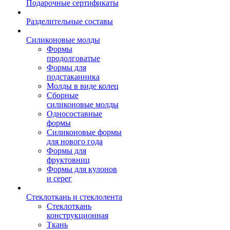
Подарочные сертификаты
Разделительные составы
Силиконовые молды
Формы
продолговатые
Формы для
подстаканника
Молды в виде колец
Сборные
силиконовые молды
Односоставные
формы
Силиконовые формы
для нового года
Формы для
фруктовниц
Формы для кулонов
и серег
Стеклоткань и стеклолента
Стеклоткань
конструкционная
Ткань