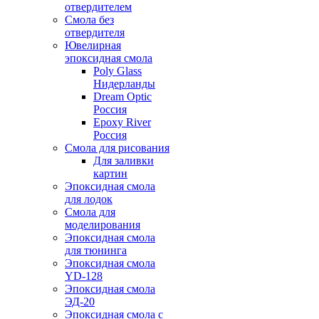
отвердителем
Смола без
отвердителя
Ювелирная
эпоксидная смола
Poly Glass
Нидерланды
Dream Optic
Россия
Epoxy River
Россия
Смола для рисования
Для заливки
картин
Эпоксидная смола
для лодок
Смола для
моделирования
Эпоксидная смола
для тюнинга
Эпоксидная смола
YD-128
Эпоксидная смола
ЭД-20
Эпоксидная смола с