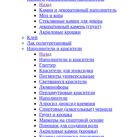
Назад
Камни и декоративный наполнитель
Мох и кора
Стеклянные камни для декора
декоративный камень (грунт)
Акриловые крошки
Клей
Лак полиуретановый
Наполнители и красители
Назад
Наполнители и красители
Глиттер
Красители для эпоксидки
Пигменты универсальные
Светящиеся красители
Люминофоры
Перламутровые красители
Наполнители
Аэросил диоксид кремния
Спиртовые (алкогольные) чернила
Грунт и крошка
Маркеры на спиртовой основе
Порошок для создания волн
Акриловые камни (крошка)
Колеры оптически прозрачные