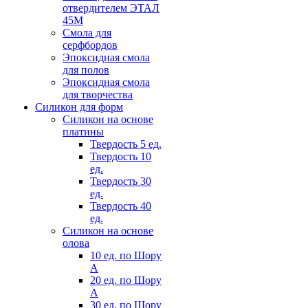
отвердителем ЭТАЛ
45М
Смола для
серфбордов
Эпоксидная смола
для полов
Эпоксидная смола
для творчества
Силикон для форм
Силикон на основе
платины
Твердость 5 ед.
Твердость 10
ед.
Твердость 30
ед.
Твердость 40
ед.
Силикон на основе
олова
10 ед. по Шору
А
20 ед. по Шору
А
30 ед. по Шору