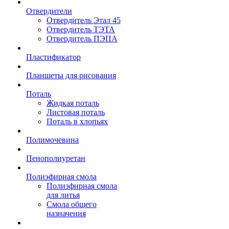
Отвердители
Отвердитель Этал 45
Отвердитель ТЭТА
Отвердитель ПЭПА
Пластификатор
Планшеты для рисования
Поталь
Жидкая поталь
Листовая поталь
Поталь в хлопьях
Полимочевина
Пенополиуретан
Полиэфирная смола
Полиэфирная смола
для литья
Смола общего
назначения