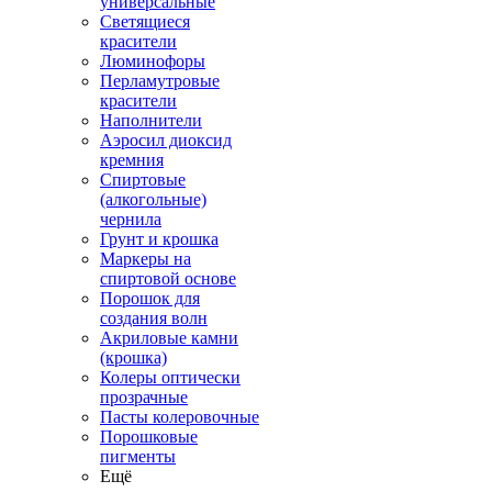
универсальные
Светящиеся
красители
Люминофоры
Перламутровые
красители
Наполнители
Аэросил диоксид
кремния
Спиртовые
(алкогольные)
чернила
Грунт и крошка
Маркеры на
спиртовой основе
Порошок для
создания волн
Акриловые камни
(крошка)
Колеры оптически
прозрачные
Пасты колеровочные
Порошковые
пигменты
Ещё