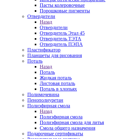
Пасты колеровочные
Порошковые пигменты
Отвердители
Назад
Отвердители
Отвердитель Этал 45
Отвердитель ТЭТА
Отвердитель ПЭПА
Пластификатор
Планшеты для рисования
Поталь
Назад
Поталь
Жидкая поталь
Листовая поталь
Поталь в хлопьях
Полимочевина
Пенополиуретан
Полиэфирная смола
Назад
Полиэфирная смола
Полиэфирная смола для литья
Смола общего назначения
Подарочные сертификаты