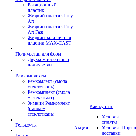
Ротационный
пластик
Жидкий пластик Poly
Art
Жидкий пластик Poly
Art Fast
Жидкий заливочный
пластик MAX-CAST
Полиуретан для форм
Двухкомпонентный
полиуретан
Ремкомплекты
Ремкомлект (смола +
стеклоткань)
Ремкомплект (смола
+ стекломат)
Зимний Ремкомлект
Как купить
(смола +
стеклоткань)
Условия
оплаты
Гелькоуты
Акции
Условия
Партн
доставки
Грунт