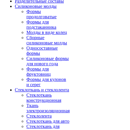
Разделительные составы
Силиконовые молды
Формы
продолговатые
Формы для
подстаканника
Молды в виде колец
Сборные
силиконовые молды
Односоставные
формы
Силиконовые формы
для нового года
Формы для
фруктовниц
Формы для кулонов
и серег
Стеклоткань и стеклолента
Стеклоткань
конструкционная
Ткань
электроизоляционная
Стеклолента
Стеклоткань для авто
Стеклоткань для