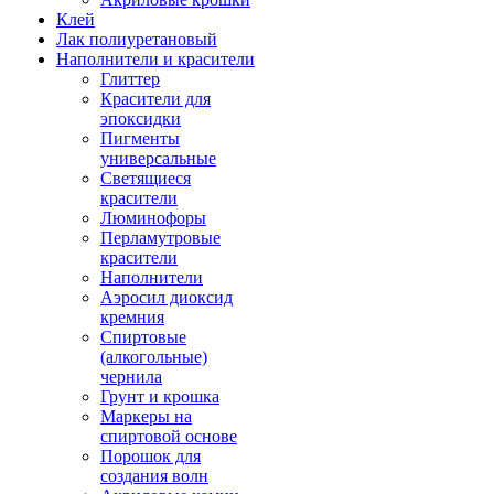
Клей
Лак полиуретановый
Наполнители и красители
Глиттер
Красители для
эпоксидки
Пигменты
универсальные
Светящиеся
красители
Люминофоры
Перламутровые
красители
Наполнители
Аэросил диоксид
кремния
Спиртовые
(алкогольные)
чернила
Грунт и крошка
Маркеры на
спиртовой основе
Порошок для
создания волн