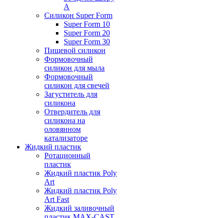
А
Силикон Super Form
Super Form 10
Super Form 20
Super Form 30
Пищевой силикон
Формовочный
силикон для мыла
Формовочный
силикон для свечей
Загуститель для
силикона
Отвердитель для
силикона на
оловянном
катализаторе
Жидкий пластик
Ротационный
пластик
Жидкий пластик Poly
Art
Жидкий пластик Poly
Art Fast
Жидкий заливочный
пластик MAX-CAST