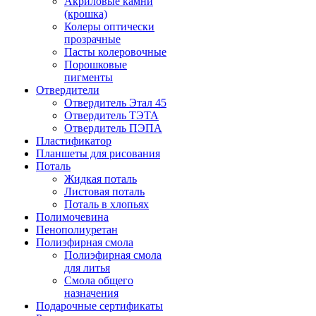
Акриловые камни
(крошка)
Колеры оптически
прозрачные
Пасты колеровочные
Порошковые
пигменты
Отвердители
Отвердитель Этал 45
Отвердитель ТЭТА
Отвердитель ПЭПА
Пластификатор
Планшеты для рисования
Поталь
Жидкая поталь
Листовая поталь
Поталь в хлопьях
Полимочевина
Пенополиуретан
Полиэфирная смола
Полиэфирная смола
для литья
Смола общего
назначения
Подарочные сертификаты