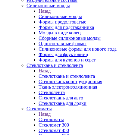
Разделительные составы
Силиконовые молды
Назад
Силиконовые молды
Формы продолговатые
Формы для подстаканника
Молды в виде колец
Сборные силиконовые молды
Односоставные формы
Силиконовые формы для нового года
Формы для фруктовниц
Формы для кулонов и серег
Стеклоткань и стеклолента
Назад
Стеклоткань и стеклолента
Стеклоткань конструкционная
Ткань электроизоляционная
Стеклолента
Стеклоткань для авто
Стеклоткань для лодки
Стекломаты
Назад
Стекломаты
Стекломат 300
Стекломат 450