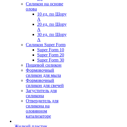
Силикон на основе
олова
10 ед. по Шору
А
20 ед. по Шору
А
30 ед. по Шору
А
Силикон Super Form
Super Form 10
Super Form 20
Super Form 30
Пищевой силикон
Формовочный
силикон для мыла
Формовочный
силикон для свечей
Загуститель для
силикона
Отвердитель для
силикона на
оловянном
катализаторе
Жидкий пластик