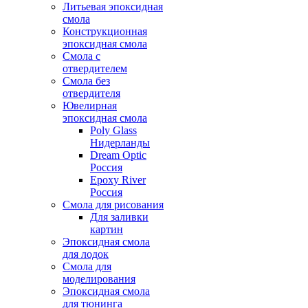
Литьевая эпоксидная
смола
Конструкционная
эпоксидная смола
Смола с
отвердителем
Смола без
отвердителя
Ювелирная
эпоксидная смола
Poly Glass
Нидерланды
Dream Optic
Россия
Epoxy River
Россия
Смола для рисования
Для заливки
картин
Эпоксидная смола
для лодок
Смола для
моделирования
Эпоксидная смола
для тюнинга