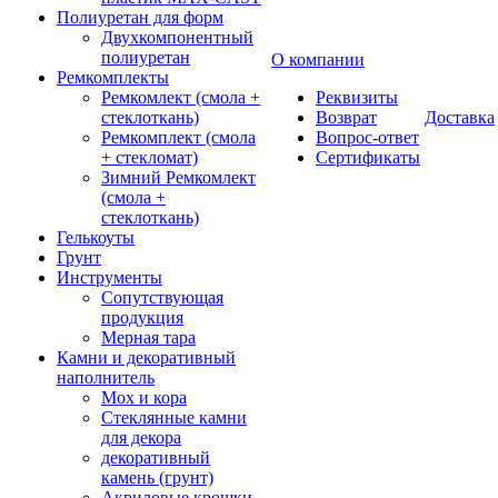
Полиуретан для форм
Двухкомпонентный
полиуретан
О компании
Ремкомплекты
Ремкомлект (смола +
Реквизиты
стеклоткань)
Возврат
Доставка
Ремкомплект (смола
Вопрос-ответ
+ стекломат)
Сертификаты
Зимний Ремкомлект
(смола +
стеклоткань)
Гелькоуты
Грунт
Инструменты
Сопутствующая
продукция
Мерная тара
Камни и декоративный
наполнитель
Мох и кора
Стеклянные камни
для декора
декоративный
камень (грунт)
Акриловые крошки