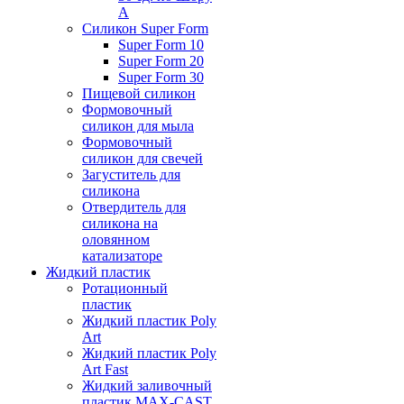
А
Силикон Super Form
Super Form 10
Super Form 20
Super Form 30
Пищевой силикон
Формовочный
силикон для мыла
Формовочный
силикон для свечей
Загуститель для
силикона
Отвердитель для
силикона на
оловянном
катализаторе
Жидкий пластик
Ротационный
пластик
Жидкий пластик Poly
Art
Жидкий пластик Poly
Art Fast
Жидкий заливочный
пластик MAX-CAST