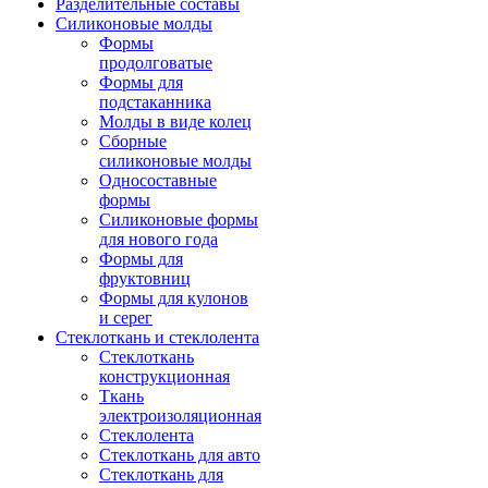
Разделительные составы
Силиконовые молды
Формы
продолговатые
Формы для
подстаканника
Молды в виде колец
Сборные
силиконовые молды
Односоставные
формы
Силиконовые формы
для нового года
Формы для
фруктовниц
Формы для кулонов
и серег
Стеклоткань и стеклолента
Стеклоткань
конструкционная
Ткань
электроизоляционная
Стеклолента
Стеклоткань для авто
Стеклоткань для