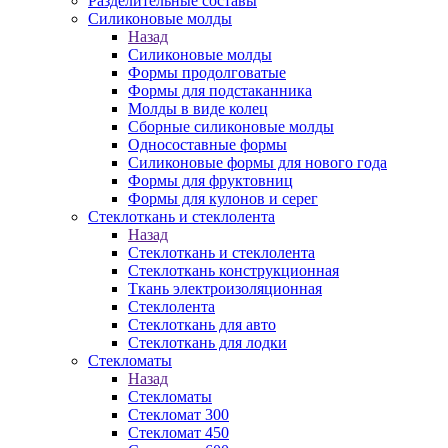
Разделительные составы
Силиконовые молды
Назад
Силиконовые молды
Формы продолговатые
Формы для подстаканника
Молды в виде колец
Сборные силиконовые молды
Односоставные формы
Силиконовые формы для нового года
Формы для фруктовниц
Формы для кулонов и серег
Стеклоткань и стеклолента
Назад
Стеклоткань и стеклолента
Стеклоткань конструкционная
Ткань электроизоляционная
Стеклолента
Стеклоткань для авто
Стеклоткань для лодки
Стекломаты
Назад
Стекломаты
Стекломат 300
Стекломат 450