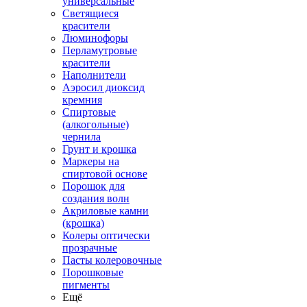
универсальные
Светящиеся
красители
Люминофоры
Перламутровые
красители
Наполнители
Аэросил диоксид
кремния
Спиртовые
(алкогольные)
чернила
Грунт и крошка
Маркеры на
спиртовой основе
Порошок для
создания волн
Акриловые камни
(крошка)
Колеры оптически
прозрачные
Пасты колеровочные
Порошковые
пигменты
Ещё