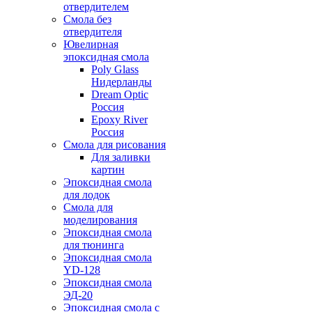
отвердителем
Смола без
отвердителя
Ювелирная
эпоксидная смола
Poly Glass
Нидерланды
Dream Optic
Россия
Epoxy River
Россия
Смола для рисования
Для заливки
картин
Эпоксидная смола
для лодок
Смола для
моделирования
Эпоксидная смола
для тюнинга
Эпоксидная смола
YD-128
Эпоксидная смола
ЭД-20
Эпоксидная смола с