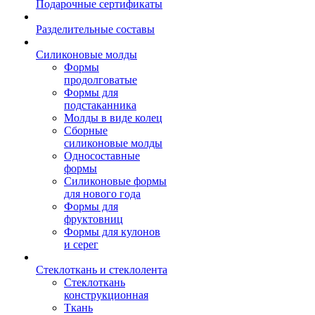
Подарочные сертификаты
Разделительные составы
Силиконовые молды
Формы
продолговатые
Формы для
подстаканника
Молды в виде колец
Сборные
силиконовые молды
Односоставные
формы
Силиконовые формы
для нового года
Формы для
фруктовниц
Формы для кулонов
и серег
Стеклоткань и стеклолента
Стеклоткань
конструкционная
Ткань