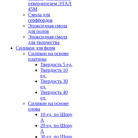
отвердителем ЭТАЛ
45М
Смола для
серфбордов
Эпоксидная смола
для полов
Эпоксидная смола
для творчества
Силикон для форм
Силикон на основе
платины
Твердость 5 ед.
Твердость 10
ед.
Твердость 30
ед.
Твердость 40
ед.
Силикон на основе
олова
10 ед. по Шору
А
20 ед. по Шору
А
30 ед. по Шору