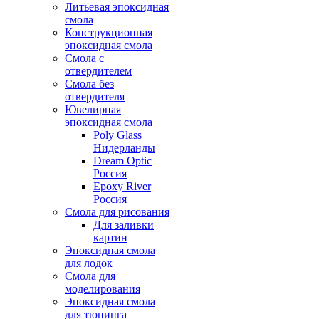
Литьевая эпоксидная
смола
Конструкционная
эпоксидная смола
Смола с
отвердителем
Смола без
отвердителя
Ювелирная
эпоксидная смола
Poly Glass
Нидерланды
Dream Optic
Россия
Epoxy River
Россия
Смола для рисования
Для заливки
картин
Эпоксидная смола
для лодок
Смола для
моделирования
Эпоксидная смола
для тюнинга