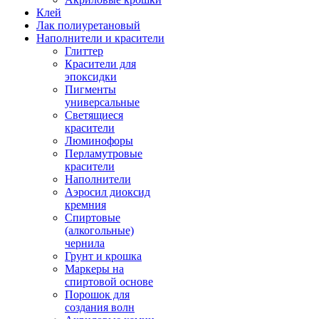
Клей
Лак полиуретановый
Наполнители и красители
Глиттер
Красители для
эпоксидки
Пигменты
универсальные
Светящиеся
красители
Люминофоры
Перламутровые
красители
Наполнители
Аэросил диоксид
кремния
Спиртовые
(алкогольные)
чернила
Грунт и крошка
Маркеры на
спиртовой основе
Порошок для
создания волн