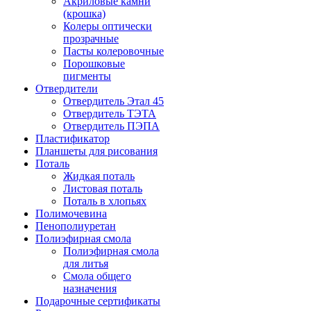
Акриловые камни
(крошка)
Колеры оптически
прозрачные
Пасты колеровочные
Порошковые
пигменты
Отвердители
Отвердитель Этал 45
Отвердитель ТЭТА
Отвердитель ПЭПА
Пластификатор
Планшеты для рисования
Поталь
Жидкая поталь
Листовая поталь
Поталь в хлопьях
Полимочевина
Пенополиуретан
Полиэфирная смола
Полиэфирная смола
для литья
Смола общего
назначения
Подарочные сертификаты