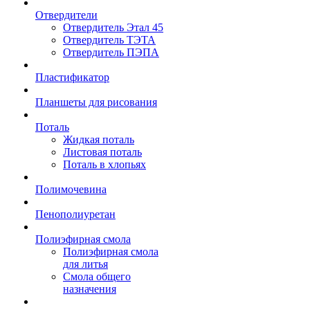
Отвердители
Отвердитель Этал 45
Отвердитель ТЭТА
Отвердитель ПЭПА
Пластификатор
Планшеты для рисования
Поталь
Жидкая поталь
Листовая поталь
Поталь в хлопьях
Полимочевина
Пенополиуретан
Полиэфирная смола
Полиэфирная смола
для литья
Смола общего
назначения