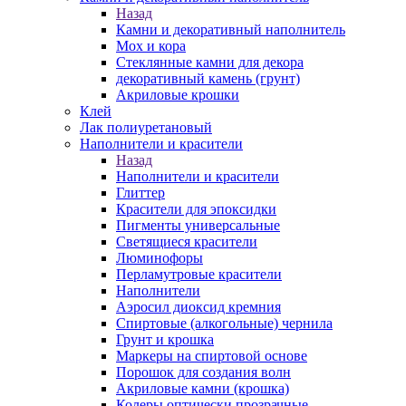
Назад
Камни и декоративный наполнитель
Мох и кора
Стеклянные камни для декора
декоративный камень (грунт)
Акриловые крошки
Клей
Лак полиуретановый
Наполнители и красители
Назад
Наполнители и красители
Глиттер
Красители для эпоксидки
Пигменты универсальные
Светящиеся красители
Люминофоры
Перламутровые красители
Наполнители
Аэросил диоксид кремния
Спиртовые (алкогольные) чернила
Грунт и крошка
Маркеры на спиртовой основе
Порошок для создания волн
Акриловые камни (крошка)
Колеры оптически прозрачные