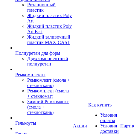
Ротационный
пластик
Жидкий пластик Poly
Art
Жидкий пластик Poly
Art Fast
Жидкий заливочный
пластик MAX-CAST
Полиуретан для форм
Двухкомпонентный
полиуретан
Ремкомплекты
Ремкомлект (смола +
стеклоткань)
Ремкомплект (смола
+ стекломат)
Зимний Ремкомлект
Как купить
(смола +
стеклоткань)
Условия
оплаты
Гелькоуты
Акции
Условия
Партн
доставки
Грунт