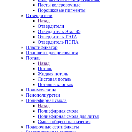
Пасты колеровочные
Порошковые пигменты
Отвердители
Назад
Отвердители
Отвердитель Этал 45
Отвердитель ТЭТА
Отвердитель ПЭПА
Пластификатор
Планшеты для рисования
Поталь
Назад
Поталь
Жидкая поталь
Листовая поталь
Поталь в хлопьях
Полимочевина
Пенополиуретан
Полиэфирная смола
Назад
Полиэфирная смола
Полиэфирная смола для литья
Смола общего назначения
Подарочные сертификаты