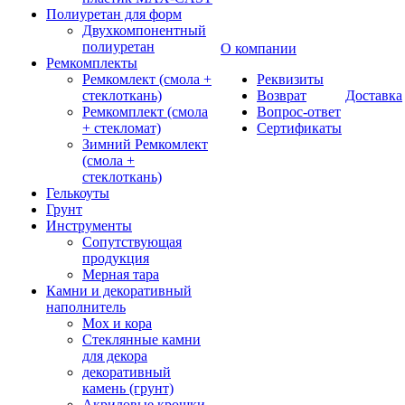
Полиуретан для форм
Двухкомпонентный
полиуретан
О компании
Ремкомплекты
Ремкомлект (смола +
Реквизиты
стеклоткань)
Возврат
Доставка
Ремкомплект (смола
Вопрос-ответ
+ стекломат)
Сертификаты
Зимний Ремкомлект
(смола +
стеклоткань)
Гелькоуты
Грунт
Инструменты
Сопутствующая
продукция
Мерная тара
Камни и декоративный
наполнитель
Мох и кора
Стеклянные камни
для декора
декоративный
камень (грунт)
Акриловые крошки