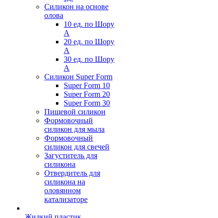
Силикон на основе
олова
10 ед. по Шору
А
20 ед. по Шору
А
30 ед. по Шору
А
Силикон Super Form
Super Form 10
Super Form 20
Super Form 30
Пищевой силикон
Формовочный
силикон для мыла
Формовочный
силикон для свечей
Загуститель для
силикона
Отвердитель для
силикона на
оловянном
катализаторе
Жидкий пластик