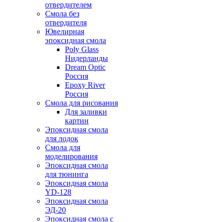
отвердителем
Смола без
отвердителя
Ювелирная
эпоксидная смола
Poly Glass
Нидерланды
Dream Optic
Россия
Epoxy River
Россия
Смола для рисования
Для заливки
картин
Эпоксидная смола
для лодок
Смола для
моделирования
Эпоксидная смола
для тюнинга
Эпоксидная смола
YD-128
Эпоксидная смола
ЭД-20
Эпоксидная смола с