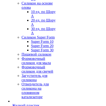
Силикон на основе
олова
10 ед. по Шору
А
20 ед. по Шору
А
30 ед. по Шору
А
Силикон Super Form
Super Form 10
Super Form 20
Super Form 30
Пищевой силикон
Формовочный
силикон для мыла
Формовочный
силикон для свечей
Загуститель для
силикона
Отвердитель для
силикона на
оловянном
катализаторе
Жидкий пластик