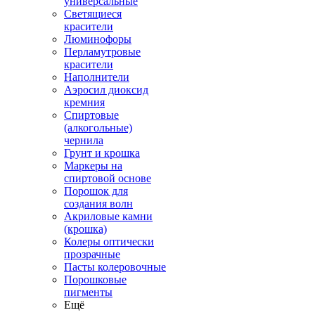
универсальные
Светящиеся
красители
Люминофоры
Перламутровые
красители
Наполнители
Аэросил диоксид
кремния
Спиртовые
(алкогольные)
чернила
Грунт и крошка
Маркеры на
спиртовой основе
Порошок для
создания волн
Акриловые камни
(крошка)
Колеры оптически
прозрачные
Пасты колеровочные
Порошковые
пигменты
Ещё