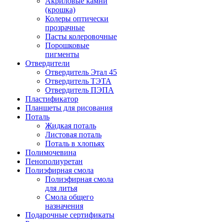
Акриловые камни
(крошка)
Колеры оптически
прозрачные
Пасты колеровочные
Порошковые
пигменты
Отвердители
Отвердитель Этал 45
Отвердитель ТЭТА
Отвердитель ПЭПА
Пластификатор
Планшеты для рисования
Поталь
Жидкая поталь
Листовая поталь
Поталь в хлопьях
Полимочевина
Пенополиуретан
Полиэфирная смола
Полиэфирная смола
для литья
Смола общего
назначения
Подарочные сертификаты