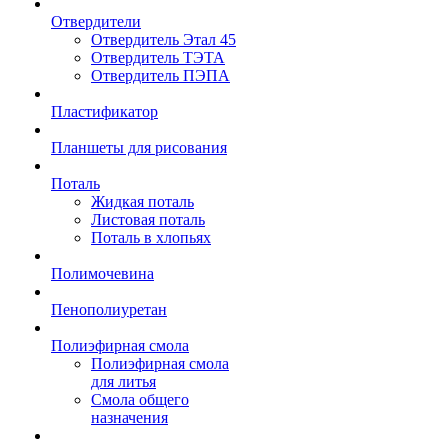
Отвердители
Отвердитель Этал 45
Отвердитель ТЭТА
Отвердитель ПЭПА
Пластификатор
Планшеты для рисования
Поталь
Жидкая поталь
Листовая поталь
Поталь в хлопьях
Полимочевина
Пенополиуретан
Полиэфирная смола
Полиэфирная смола
для литья
Смола общего
назначения