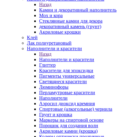
Назад
Камни и декоративный наполнитель
Мох и кора
Стеклянные камни для декора
декоративный камень (грунт)
Акриловые крошки
Клей
Лак полиуретановый
Наполнители и красители
Назад
Наполнители и красители
Глиттер
Красители для эпоксидки
Пигменты универсальные
Светящиеся красители
Люминофоры
Перламутровые красители
Наполнители
Аэросил диоксид кремния
Спиртовые (алкогольные) чернила
Грунт и крошка
Маркеры на спиртовой основе
Порошок для создания волн
Акриловые камни (крошка)
Колеры оптически прозрачные