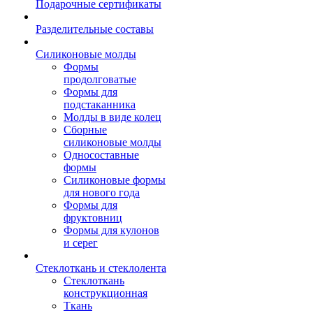
Подарочные сертификаты
Разделительные составы
Силиконовые молды
Формы
продолговатые
Формы для
подстаканника
Молды в виде колец
Сборные
силиконовые молды
Односоставные
формы
Силиконовые формы
для нового года
Формы для
фруктовниц
Формы для кулонов
и серег
Стеклоткань и стеклолента
Стеклоткань
конструкционная
Ткань