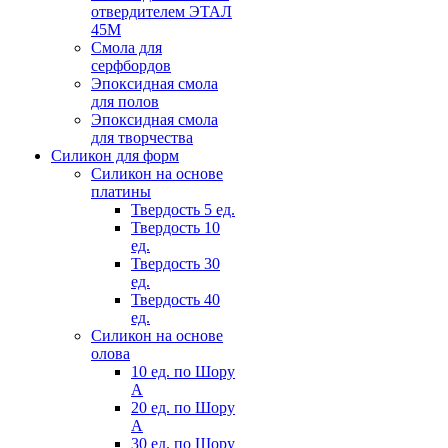
отвердителем ЭТАЛ
45М
Смола для
серфбордов
Эпоксидная смола
для полов
Эпоксидная смола
для творчества
Силикон для форм
Силикон на основе
платины
Твердость 5 ед.
Твердость 10
ед.
Твердость 30
ед.
Твердость 40
ед.
Силикон на основе
олова
10 ед. по Шору
А
20 ед. по Шору
А
30 ед. по Шору