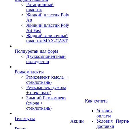
Ротационный
пластик
Жидкий пластик Poly
Art
Жидкий пластик Poly
Art Fast
Жидкий заливочный
пластик MAX-CAST
Полиуретан для форм
Двухкомпонентный
полиуретан
Ремкомплекты
Ремкомлект (смола +
стеклоткань)
Ремкомплект (смола
+ стекломат)
Зимний Ремкомлект
Как купить
(смола +
стеклоткань)
Условия
оплаты
Гелькоуты
Акции
Условия
Партн
доставки
Грунт