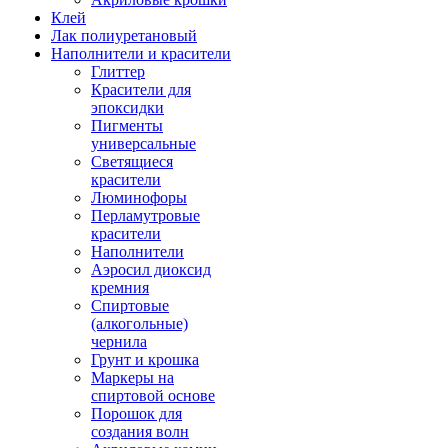
Клей
Лак полиуретановый
Наполнители и красители
Глиттер
Красители для
эпоксидки
Пигменты
универсальные
Светящиеся
красители
Люминофоры
Перламутровые
красители
Наполнители
Аэросил диоксид
кремния
Спиртовые
(алкогольные)
чернила
Грунт и крошка
Маркеры на
спиртовой основе
Порошок для
создания волн