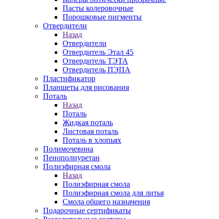
Пасты колеровочные
Порошковые пигменты
Отвердители
Назад
Отвердители
Отвердитель Этал 45
Отвердитель ТЭТА
Отвердитель ПЭПА
Пластификатор
Планшеты для рисования
Поталь
Назад
Поталь
Жидкая поталь
Листовая поталь
Поталь в хлопьях
Полимочевина
Пенополиуретан
Полиэфирная смола
Назад
Полиэфирная смола
Полиэфирная смола для литья
Смола общего назначения
Подарочные сертификаты