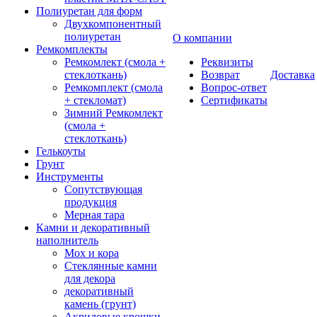
Полиуретан для форм
Двухкомпонентный
полиуретан
О компании
Ремкомплекты
Ремкомлект (смола +
Реквизиты
стеклоткань)
Возврат
Доставка
Ремкомплект (смола
Вопрос-ответ
+ стекломат)
Сертификаты
Зимний Ремкомлект
(смола +
стеклоткань)
Гелькоуты
Грунт
Инструменты
Сопутствующая
продукция
Мерная тара
Камни и декоративный
наполнитель
Мох и кора
Стеклянные камни
для декора
декоративный
камень (грунт)
Акриловые крошки