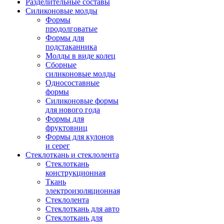
Разделительные составы
Силиконовые молды
Формы
продолговатые
Формы для
подстаканника
Молды в виде колец
Сборные
силиконовые молды
Односоставные
формы
Силиконовые формы
для нового года
Формы для
фруктовниц
Формы для кулонов
и серег
Стеклоткань и стеклолента
Стеклоткань
конструкционная
Ткань
электроизоляционная
Стеклолента
Стеклоткань для авто
Стеклоткань для