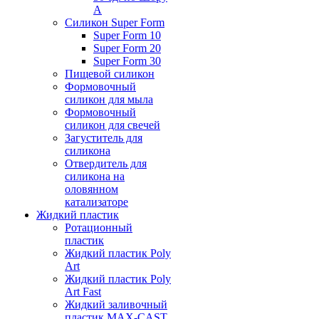
А
Силикон Super Form
Super Form 10
Super Form 20
Super Form 30
Пищевой силикон
Формовочный
силикон для мыла
Формовочный
силикон для свечей
Загуститель для
силикона
Отвердитель для
силикона на
оловянном
катализаторе
Жидкий пластик
Ротационный
пластик
Жидкий пластик Poly
Art
Жидкий пластик Poly
Art Fast
Жидкий заливочный
пластик MAX-CAST