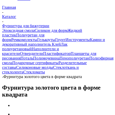
Главная
-
Каталог
-
Фурнитура для бижутерии
Эпоксидная смола
Силикон для форм
Жидкий
пластик
Полиуретан для
форм
Ремкомплекты
Гелькоуты
Грунт
Инструменты
Камни и
декоративный наполнитель
Клей
Лак
полиуретановый
Наполнители и
красители
Отвердители
Пластификатор
Планшеты для
рисования
Поталь
Полимочевина
Пенополиуретан
Полиэфирная
смола
Подарочные сертификаты
Разделительные
составы
Силиконовые молды
Стеклоткань и
стеклолента
Стекломаты
-
Фурнитура золотого цвета в форме квадрата
Фурнитура золотого цвета в форме
квадрата