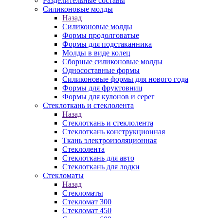
Разделительные составы
Силиконовые молды
Назад
Силиконовые молды
Формы продолговатые
Формы для подстаканника
Молды в виде колец
Сборные силиконовые молды
Односоставные формы
Силиконовые формы для нового года
Формы для фруктовниц
Формы для кулонов и серег
Стеклоткань и стеклолента
Назад
Стеклоткань и стеклолента
Стеклоткань конструкционная
Ткань электроизоляционная
Стеклолента
Стеклоткань для авто
Стеклоткань для лодки
Стекломаты
Назад
Стекломаты
Стекломат 300
Стекломат 450