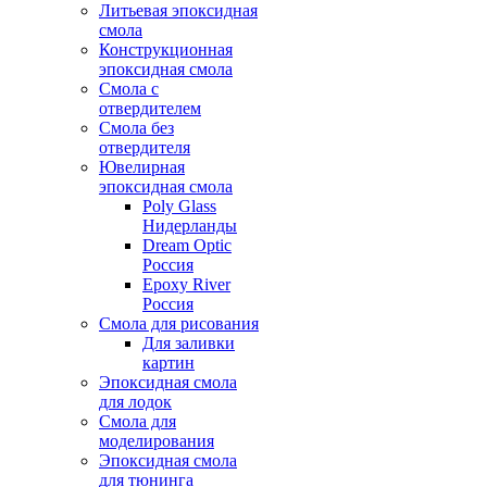
Литьевая эпоксидная
смола
Конструкционная
эпоксидная смола
Смола с
отвердителем
Смола без
отвердителя
Ювелирная
эпоксидная смола
Poly Glass
Нидерланды
Dream Optic
Россия
Epoxy River
Россия
Смола для рисования
Для заливки
картин
Эпоксидная смола
для лодок
Смола для
моделирования
Эпоксидная смола
для тюнинга