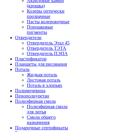
Акриловые камни
(крошка)
Колеры оптически
прозрачные
Пасты колеровочные
Порошковые
пигменты
Отвердители
Отвердитель Этал 45
Отвердитель ТЭТА
Отвердитель ПЭПА
Пластификатор
Планшеты для рисования
Поталь
Жидкая поталь
Листовая поталь
Поталь в хлопьях
Полимочевина
Пенополиуретан
Полиэфирная смола
Полиэфирная смола
для литья
Смола общего
назначения
Подарочные сертификаты