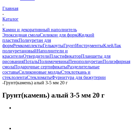
Главная
-
Каталог
-
Камни и декоративный наполнитель
Эпоксидная смола
Силикон для форм
Жидкий
пластик
Полиуретан для
форм
Ремкомплекты
Гелькоуты
Грунт
Инструменты
Клей
Лак
полиуретановый
Наполнители и
красители
Отвердители
Пластификатор
Планшеты для
рисования
Поталь
Полимочевина
Пенополиуретан
Полиэфирная
смола
Подарочные сертификаты
Разделительные
составы
Силиконовые молды
Стеклоткань и
стеклолента
Стекломаты
Фурнитура для бижутерии
-
Грунт(камень) алый 3-5 мм 20 г
Грунт(камень) алый 3-5 мм 20 г