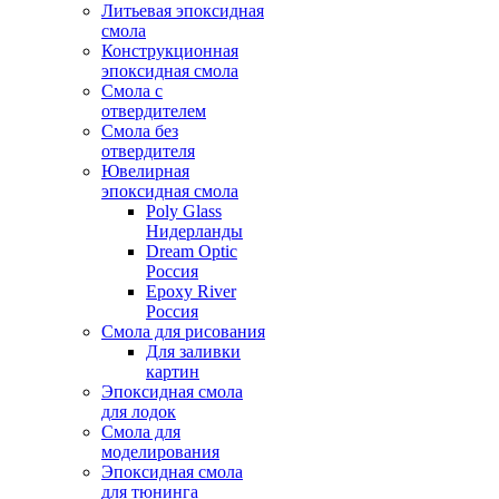
Литьевая эпоксидная
смола
Конструкционная
эпоксидная смола
Смола с
отвердителем
Смола без
отвердителя
Ювелирная
эпоксидная смола
Poly Glass
Нидерланды
Dream Optic
Россия
Epoxy River
Россия
Смола для рисования
Для заливки
картин
Эпоксидная смола
для лодок
Смола для
моделирования
Эпоксидная смола
для тюнинга