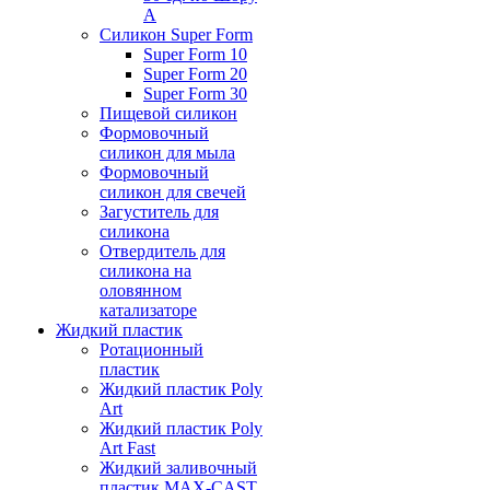
А
Силикон Super Form
Super Form 10
Super Form 20
Super Form 30
Пищевой силикон
Формовочный
силикон для мыла
Формовочный
силикон для свечей
Загуститель для
силикона
Отвердитель для
силикона на
оловянном
катализаторе
Жидкий пластик
Ротационный
пластик
Жидкий пластик Poly
Art
Жидкий пластик Poly
Art Fast
Жидкий заливочный
пластик MAX-CAST