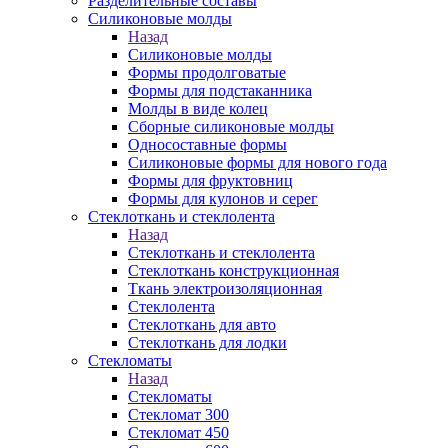
Разделительные составы
Силиконовые молды
Назад
Силиконовые молды
Формы продолговатые
Формы для подстаканника
Молды в виде колец
Сборные силиконовые молды
Односоставные формы
Силиконовые формы для нового года
Формы для фруктовниц
Формы для кулонов и серег
Стеклоткань и стеклолента
Назад
Стеклоткань и стеклолента
Стеклоткань конструкционная
Ткань электроизоляционная
Стеклолента
Стеклоткань для авто
Стеклоткань для лодки
Стекломаты
Назад
Стекломаты
Стекломат 300
Стекломат 450