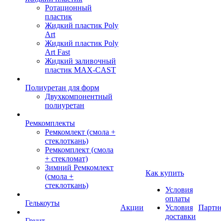
Ротационный
пластик
Жидкий пластик Poly
Art
Жидкий пластик Poly
Art Fast
Жидкий заливочный
пластик MAX-CAST
Полиуретан для форм
Двухкомпонентный
полиуретан
Ремкомплекты
Ремкомлект (смола +
стеклоткань)
Ремкомплект (смола
+ стекломат)
Зимний Ремкомлект
Как купить
(смола +
стеклоткань)
Условия
оплаты
Гелькоуты
Акции
Условия
Партн
доставки
Грунт