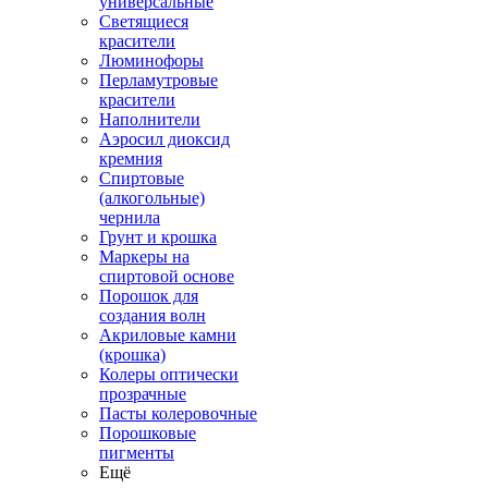
универсальные
Светящиеся
красители
Люминофоры
Перламутровые
красители
Наполнители
Аэросил диоксид
кремния
Спиртовые
(алкогольные)
чернила
Грунт и крошка
Маркеры на
спиртовой основе
Порошок для
создания волн
Акриловые камни
(крошка)
Колеры оптически
прозрачные
Пасты колеровочные
Порошковые
пигменты
Ещё