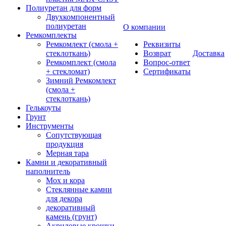
Полиуретан для форм
Двухкомпонентный
полиуретан
О компании
Ремкомплекты
Ремкомлект (смола +
Реквизиты
стеклоткань)
Возврат
Доставка
Ремкомплект (смола
Вопрос-ответ
+ стекломат)
Сертификаты
Зимний Ремкомлект
(смола +
стеклоткань)
Гелькоуты
Грунт
Инструменты
Сопутствующая
продукция
Мерная тара
Камни и декоративный
наполнитель
Мох и кора
Стеклянные камни
для декора
декоративный
камень (грунт)
Акриловые крошки