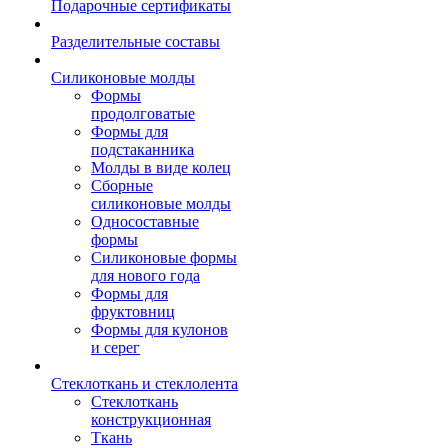
Подарочные сертификаты
Разделительные составы
Силиконовые молды
Формы
продолговатые
Формы для
подстаканника
Молды в виде колец
Сборные
силиконовые молды
Односоставные
формы
Силиконовые формы
для нового года
Формы для
фруктовниц
Формы для кулонов
и серег
Стеклоткань и стеклолента
Стеклоткань
конструкционная
Ткань