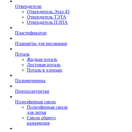
Отвердители
Отвердитель Этал 45
Отвердитель ТЭТА
Отвердитель ПЭПА
Пластификатор
Планшеты для рисования
Поталь
Жидкая поталь
Листовая поталь
Поталь в хлопьях
Полимочевина
Пенополиуретан
Полиэфирная смола
Полиэфирная смола
для литья
Смола общего
назначения