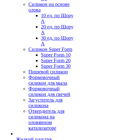
Силикон на основе
олова
10 ед. по Шору
А
20 ед. по Шору
А
30 ед. по Шору
А
Силикон Super Form
Super Form 10
Super Form 20
Super Form 30
Пищевой силикон
Формовочный
силикон для мыла
Формовочный
силикон для свечей
Загуститель для
силикона
Отвердитель для
силикона на
оловянном
катализаторе
Жидкий пластик