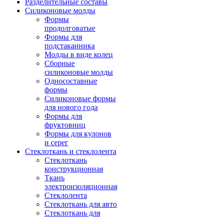
Разделительные составы
Силиконовые молды
Формы
продолговатые
Формы для
подстаканника
Молды в виде колец
Сборные
силиконовые молды
Односоставные
формы
Силиконовые формы
для нового года
Формы для
фруктовниц
Формы для кулонов
и серег
Стеклоткань и стеклолента
Стеклоткань
конструкционная
Ткань
электроизоляционная
Стеклолента
Стеклоткань для авто
Стеклоткань для