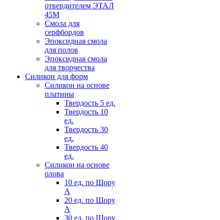
отвердителем ЭТАЛ
45М
Смола для
серфбордов
Эпоксидная смола
для полов
Эпоксидная смола
для творчества
Силикон для форм
Силикон на основе
платины
Твердость 5 ед.
Твердость 10
ед.
Твердость 30
ед.
Твердость 40
ед.
Силикон на основе
олова
10 ед. по Шору
А
20 ед. по Шору
А
30 ед. по Шору