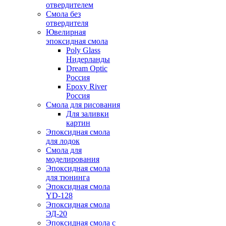
отвердителем
Смола без
отвердителя
Ювелирная
эпоксидная смола
Poly Glass
Нидерланды
Dream Optic
Россия
Epoxy River
Россия
Смола для рисования
Для заливки
картин
Эпоксидная смола
для лодок
Смола для
моделирования
Эпоксидная смола
для тюнинга
Эпоксидная смола
YD-128
Эпоксидная смола
ЭД-20
Эпоксидная смола с