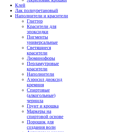
Клей
Лак полиуретановый
Наполнители и красители
Глиттер
Красители для
эпоксидки
Пигменты
универсальные
Светящиеся
красители
Люминофоры
Перламутровые
красители
Наполнители
Аэросил диоксид
кремния
Спиртовые
(алкогольные)
чернила
Грунт и крошка
Маркеры на
спиртовой основе
Порошок для
создания волн