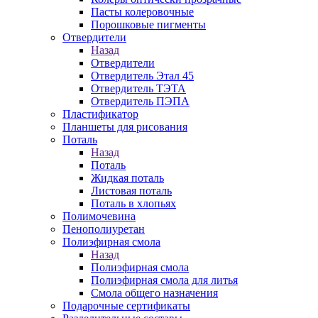
Пасты колеровочные
Порошковые пигменты
Отвердители
Назад
Отвердители
Отвердитель Этал 45
Отвердитель ТЭТА
Отвердитель ПЭПА
Пластификатор
Планшеты для рисования
Поталь
Назад
Поталь
Жидкая поталь
Листовая поталь
Поталь в хлопьях
Полимочевина
Пенополиуретан
Полиэфирная смола
Назад
Полиэфирная смола
Полиэфирная смола для литья
Смола общего назначения
Подарочные сертификаты