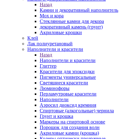
Назад
Камни и декоративный наполнитель
Мох и кора
Стеклянные камни для декора
декоративный камень (грунт)
Акриловые крошки
Клей
Лак полиуретановый
Наполнители и красители
Назад
Наполнители и красители
Глиттер
Красители для эпоксидки
Пигменты универсальные
Светящиеся красители
Люминофоры
Перламутровые красители
Наполнители
Аэросил диоксид кремния
Спиртовые (алкогольные) чернила
Грунт и крошка
Маркеры на спиртовой основе
Порошок для создания волн
Акриловые камни (крошка)
Колеры оптически прозрачные