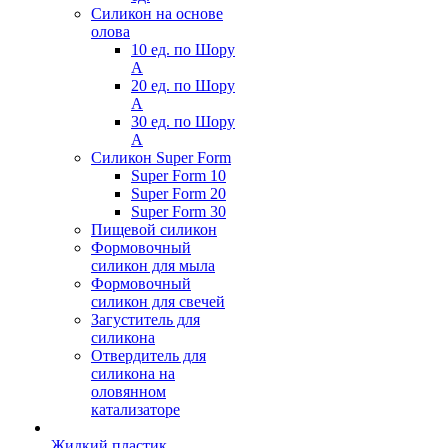
Силикон на основе
олова
10 ед. по Шору
А
20 ед. по Шору
А
30 ед. по Шору
А
Силикон Super Form
Super Form 10
Super Form 20
Super Form 30
Пищевой силикон
Формовочный
силикон для мыла
Формовочный
силикон для свечей
Загуститель для
силикона
Отвердитель для
силикона на
оловянном
катализаторе
Жидкий пластик