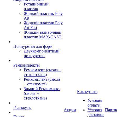
Ротационный
пластик
Жидкий пластик Poly
Art
Жидкий пластик Poly
Art Fast
Жидкий заливочный
пластик MAX-CAST
Полиуретан для форм
Двухкомпонентный
полиуретан
Ремкомплекты
Ремкомлект (смола +
стеклоткань)
Ремкомплект (смола
+ стекломат)
Зимний Ремкомлект
Как купить
(смола +
стеклоткань)
Условия
оплаты
Гелькоуты
Акции
Условия
Партн
доставки
Грунт