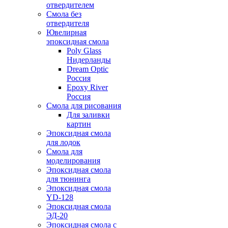
отвердителем
Смола без
отвердителя
Ювелирная
эпоксидная смола
Poly Glass
Нидерланды
Dream Optic
Россия
Epoxy River
Россия
Смола для рисования
Для заливки
картин
Эпоксидная смола
для лодок
Смола для
моделирования
Эпоксидная смола
для тюнинга
Эпоксидная смола
YD-128
Эпоксидная смола
ЭД-20
Эпоксидная смола с