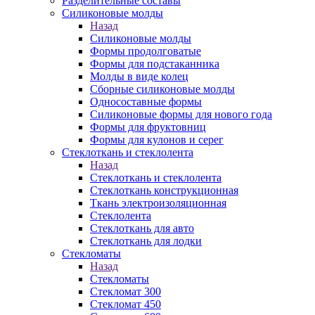
Разделительные составы
Силиконовые молды
Назад
Силиконовые молды
Формы продолговатые
Формы для подстаканника
Молды в виде колец
Сборные силиконовые молды
Односоставные формы
Силиконовые формы для нового года
Формы для фруктовниц
Формы для кулонов и серег
Стеклоткань и стеклолента
Назад
Стеклоткань и стеклолента
Стеклоткань конструкционная
Ткань электроизоляционная
Стеклолента
Стеклоткань для авто
Стеклоткань для лодки
Стекломаты
Назад
Стекломаты
Стекломат 300
Стекломат 450