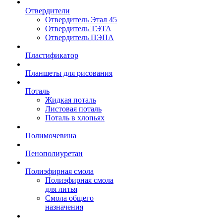
Отвердители
Отвердитель Этал 45
Отвердитель ТЭТА
Отвердитель ПЭПА
Пластификатор
Планшеты для рисования
Поталь
Жидкая поталь
Листовая поталь
Поталь в хлопьях
Полимочевина
Пенополиуретан
Полиэфирная смола
Полиэфирная смола
для литья
Смола общего
назначения