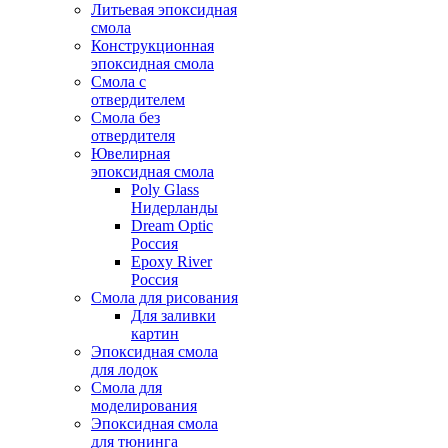
Литьевая эпоксидная
смола
Конструкционная
эпоксидная смола
Смола с
отвердителем
Смола без
отвердителя
Ювелирная
эпоксидная смола
Poly Glass
Нидерланды
Dream Optic
Россия
Epoxy River
Россия
Смола для рисования
Для заливки
картин
Эпоксидная смола
для лодок
Смола для
моделирования
Эпоксидная смола
для тюнинга