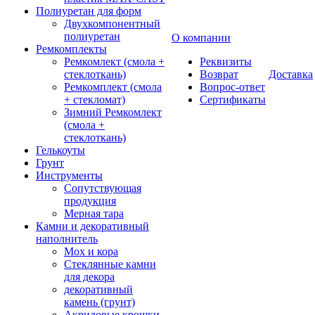
Полиуретан для форм
Двухкомпонентный
полиуретан
О компании
Ремкомплекты
Ремкомлект (смола +
Реквизиты
стеклоткань)
Возврат
Доставка
Ремкомплект (смола
Вопрос-ответ
+ стекломат)
Сертификаты
Зимний Ремкомлект
(смола +
стеклоткань)
Гелькоуты
Грунт
Инструменты
Сопутствующая
продукция
Мерная тара
Камни и декоративный
наполнитель
Мох и кора
Стеклянные камни
для декора
декоративный
камень (грунт)
Акриловые крошки