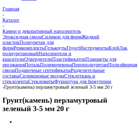
Главная
-
Каталог
-
Камни и декоративный наполнитель
Эпоксидная смола
Силикон для форм
Жидкий
пластик
Полиуретан для
форм
Ремкомплекты
Гелькоуты
Грунт
Инструменты
Клей
Лак
полиуретановый
Наполнители и
красители
Отвердители
Пластификатор
Планшеты для
рисования
Поталь
Полимочевина
Пенополиуретан
Полиэфирная
смола
Подарочные сертификаты
Разделительные
составы
Силиконовые молды
Стеклоткань и
стеклолента
Стекломаты
Фурнитура для бижутерии
-
Грунт(камень) перламутровый зеленый 3-5 мм 20 г
Грунт(камень) перламутровый
зеленый 3-5 мм 20 г