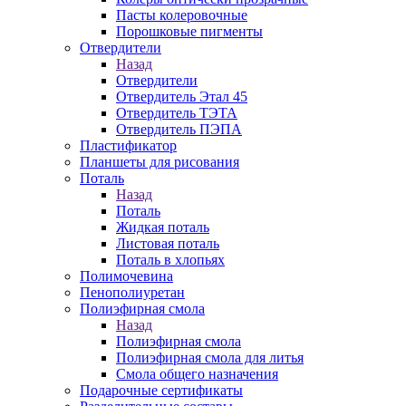
Пасты колеровочные
Порошковые пигменты
Отвердители
Назад
Отвердители
Отвердитель Этал 45
Отвердитель ТЭТА
Отвердитель ПЭПА
Пластификатор
Планшеты для рисования
Поталь
Назад
Поталь
Жидкая поталь
Листовая поталь
Поталь в хлопьях
Полимочевина
Пенополиуретан
Полиэфирная смола
Назад
Полиэфирная смола
Полиэфирная смола для литья
Смола общего назначения
Подарочные сертификаты