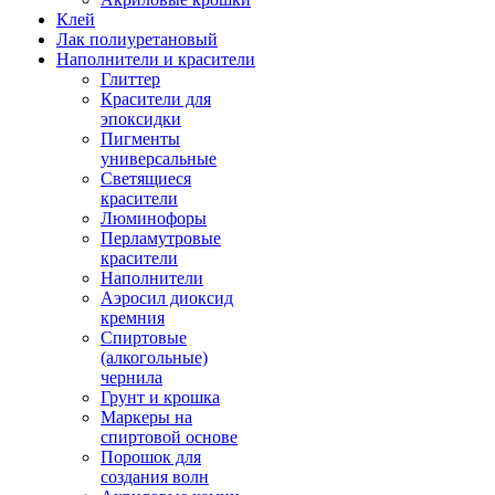
Клей
Лак полиуретановый
Наполнители и красители
Глиттер
Красители для
эпоксидки
Пигменты
универсальные
Светящиеся
красители
Люминофоры
Перламутровые
красители
Наполнители
Аэросил диоксид
кремния
Спиртовые
(алкогольные)
чернила
Грунт и крошка
Маркеры на
спиртовой основе
Порошок для
создания волн