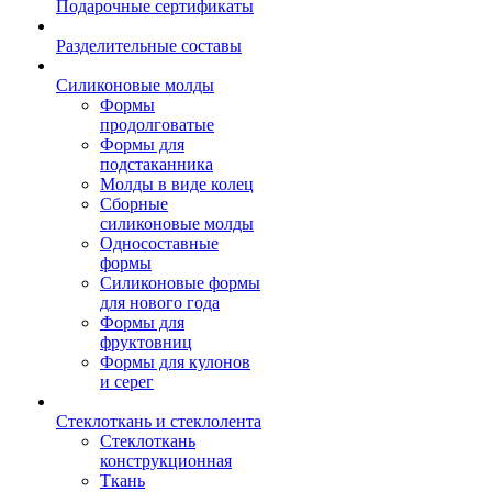
Подарочные сертификаты
Разделительные составы
Силиконовые молды
Формы
продолговатые
Формы для
подстаканника
Молды в виде колец
Сборные
силиконовые молды
Односоставные
формы
Силиконовые формы
для нового года
Формы для
фруктовниц
Формы для кулонов
и серег
Стеклоткань и стеклолента
Стеклоткань
конструкционная
Ткань