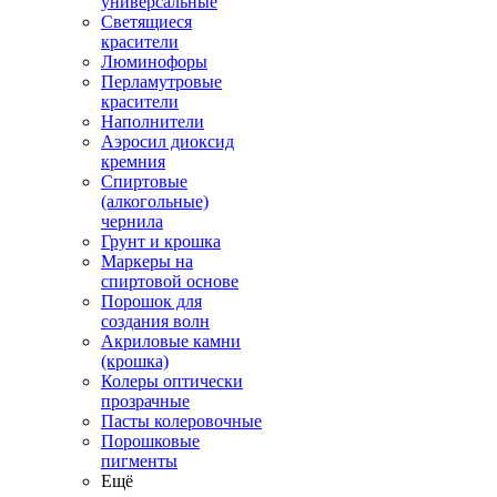
универсальные
Светящиеся
красители
Люминофоры
Перламутровые
красители
Наполнители
Аэросил диоксид
кремния
Спиртовые
(алкогольные)
чернила
Грунт и крошка
Маркеры на
спиртовой основе
Порошок для
создания волн
Акриловые камни
(крошка)
Колеры оптически
прозрачные
Пасты колеровочные
Порошковые
пигменты
Ещё