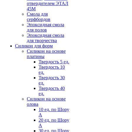
отвердителем ЭТАЛ
45М
Смола для
серфбордов
Эпоксидная смола
для полов
Эпоксидная смола
для творчества
Силикон для форм
Силикон на основе
платины
Твердость 5 ед.
Твердость 10
ед.
Твердость 30
ед.
Твердость 40
ед.
Силикон на основе
олова
10 ед. по Шору
А
20 ед. по Шору
А
30 ед. по Шору