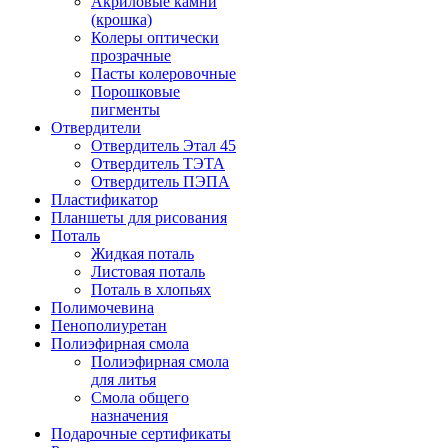
Акриловые камни
(крошка)
Колеры оптически
прозрачные
Пасты колеровочные
Порошковые
пигменты
Отвердители
Отвердитель Этал 45
Отвердитель ТЭТА
Отвердитель ПЭПА
Пластификатор
Планшеты для рисования
Поталь
Жидкая поталь
Листовая поталь
Поталь в хлопьях
Полимочевина
Пенополиуретан
Полиэфирная смола
Полиэфирная смола
для литья
Смола общего
назначения
Подарочные сертификаты