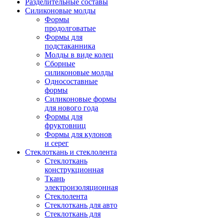
Разделительные составы
Силиконовые молды
Формы
продолговатые
Формы для
подстаканника
Молды в виде колец
Сборные
силиконовые молды
Односоставные
формы
Силиконовые формы
для нового года
Формы для
фруктовниц
Формы для кулонов
и серег
Стеклоткань и стеклолента
Стеклоткань
конструкционная
Ткань
электроизоляционная
Стеклолента
Стеклоткань для авто
Стеклоткань для