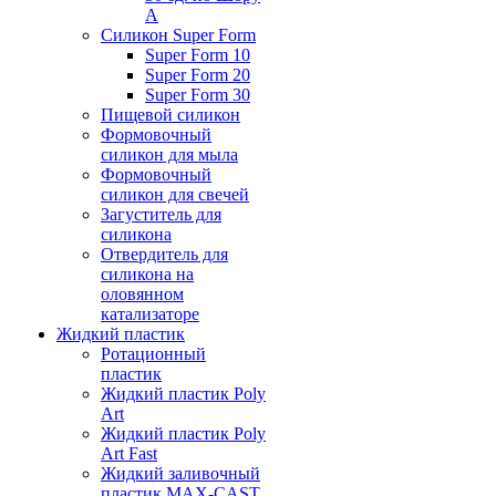
А
Силикон Super Form
Super Form 10
Super Form 20
Super Form 30
Пищевой силикон
Формовочный
силикон для мыла
Формовочный
силикон для свечей
Загуститель для
силикона
Отвердитель для
силикона на
оловянном
катализаторе
Жидкий пластик
Ротационный
пластик
Жидкий пластик Poly
Art
Жидкий пластик Poly
Art Fast
Жидкий заливочный
пластик MAX-CAST