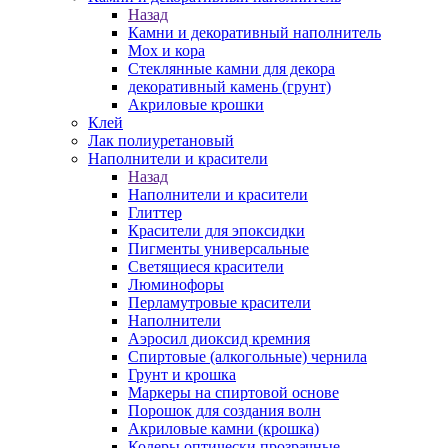
Назад
Камни и декоративный наполнитель
Мох и кора
Стеклянные камни для декора
декоративный камень (грунт)
Акриловые крошки
Клей
Лак полиуретановый
Наполнители и красители
Назад
Наполнители и красители
Глиттер
Красители для эпоксидки
Пигменты универсальные
Светящиеся красители
Люминофоры
Перламутровые красители
Наполнители
Аэросил диоксид кремния
Спиртовые (алкогольные) чернила
Грунт и крошка
Маркеры на спиртовой основе
Порошок для создания волн
Акриловые камни (крошка)
Колеры оптически прозрачные