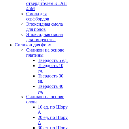
отвердителем ЭТАЛ
45М
Смола для
серфбордов
Эпоксидная смола
для полов
Эпоксидная смола
для творчества
Силикон для форм
Силикон на основе
платины
Твердость 5 ед.
Твердость 10
ед.
Твердость 30
ед.
Твердость 40
ед.
Силикон на основе
олова
10 ед. по Шору
А
20 ед. по Шору
А
30 ед. по Шору