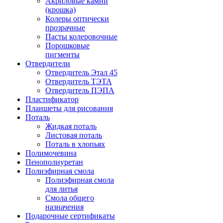
Акриловые камни
(крошка)
Колеры оптически
прозрачные
Пасты колеровочные
Порошковые
пигменты
Отвердители
Отвердитель Этал 45
Отвердитель ТЭТА
Отвердитель ПЭПА
Пластификатор
Планшеты для рисования
Поталь
Жидкая поталь
Листовая поталь
Поталь в хлопьях
Полимочевина
Пенополиуретан
Полиэфирная смола
Полиэфирная смола
для литья
Смола общего
назначения
Подарочные сертификаты