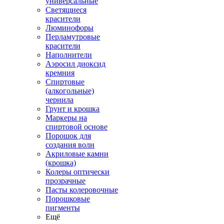
универсальные
Светящиеся
красители
Люминофоры
Перламутровые
красители
Наполнители
Аэросил диоксид
кремния
Спиртовые
(алкогольные)
чернила
Грунт и крошка
Маркеры на
спиртовой основе
Порошок для
создания волн
Акриловые камни
(крошка)
Колеры оптически
прозрачные
Пасты колеровочные
Порошковые
пигменты
Ещё