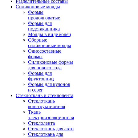
Разделительные составы
Силиконовые молды
Формы
продолговатые
Формы для
подстаканника
Молды в виде колец
Сборные
силиконовые молды
Односоставные
формы
Силиконовые формы
для нового года
Формы для
фруктовниц
Формы для кулонов
и серег
Стеклоткань и стеклолента
Стеклоткань
конструкционная
Ткань
электроизоляционная
Стеклолента
Стеклоткань для авто
Стеклоткань для