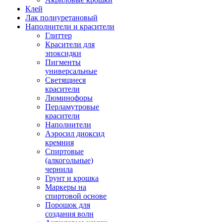
Клей
Лак полиуретановый
Наполнители и красители
Глиттер
Красители для
эпоксидки
Пигменты
универсальные
Светящиеся
красители
Люминофоры
Перламутровые
красители
Наполнители
Аэросил диоксид
кремния
Спиртовые
(алкогольные)
чернила
Грунт и крошка
Маркеры на
спиртовой основе
Порошок для
создания волн