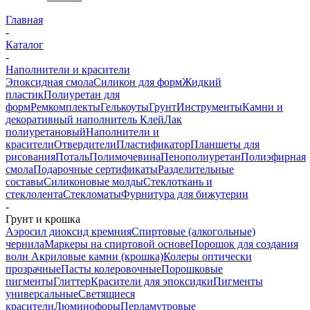
Главная
-
Каталог
-
Наполнители и красители
Эпоксидная смола
Силикон для форм
Жидкий
пластик
Полиуретан для
форм
Ремкомплекты
Гелькоуты
Грунт
Инструменты
Камни и
декоративный наполнитель
Клей
Лак
полиуретановый
Наполнители и
красители
Отвердители
Пластификатор
Планшеты для
рисования
Поталь
Полимочевина
Пенополиуретан
Полиэфирная
смола
Подарочные сертификаты
Разделительные
составы
Силиконовые молды
Стеклоткань и
стеклолента
Стекломаты
Фурнитура для бижутерии
-
Грунт и крошка
Аэросил диоксид кремния
Спиртовые (алкогольные)
чернила
Маркеры на спиртовой основе
Порошок для создания
волн
Акриловые камни (крошка)
Колеры оптически
прозрачные
Пасты колеровочные
Порошковые
пигменты
Глиттер
Красители для эпоксидки
Пигменты
универсальные
Светящиеся
красители
Люминофоры
Перламутровые