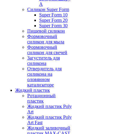
А
Силикон Super Form
Super Form 10
Super Form 20
Super Form 30
Пищевой силикон
Формовочный
силикон для мыла
Формовочный
силикон для свечей
Загуститель для
силикона
Отвердитель для
силикона на
оловянном
катализаторе
Жидкий пластик
Ротационный
пластик
Жидкий пластик Poly
Art
Жидкий пластик Poly
Art Fast
Жидкий заливочный
пластик MAX-CAST