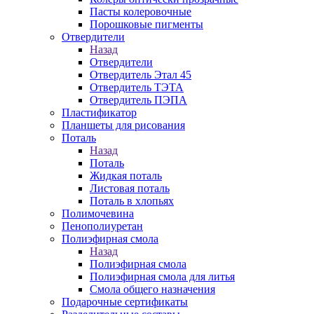
Пасты колеровочные
Порошковые пигменты
Отвердители
Назад
Отвердители
Отвердитель Этал 45
Отвердитель ТЭТА
Отвердитель ПЭПА
Пластификатор
Планшеты для рисования
Поталь
Назад
Поталь
Жидкая поталь
Листовая поталь
Поталь в хлопьях
Полимочевина
Пенополиуретан
Полиэфирная смола
Назад
Полиэфирная смола
Полиэфирная смола для литья
Смола общего назначения
Подарочные сертификаты