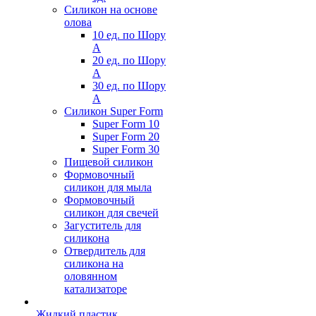
Силикон на основе
олова
10 ед. по Шору
А
20 ед. по Шору
А
30 ед. по Шору
А
Силикон Super Form
Super Form 10
Super Form 20
Super Form 30
Пищевой силикон
Формовочный
силикон для мыла
Формовочный
силикон для свечей
Загуститель для
силикона
Отвердитель для
силикона на
оловянном
катализаторе
Жидкий пластик