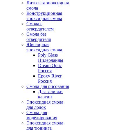
Литьевая эпоксидная
смола
Конструкционная
эпоксидная смола
Смола с
отвердителем
Смола без
отвердителя
Ювелирная
эпоксидная смола
Poly Glass
Нидерланды
Dream Optic
Россия
Epoxy River
Россия
Смола для рисования
Для заливки
картин
Эпоксидная смола
для лодок
Смола для
моделирования
Эпоксидная смола
для тюнинга