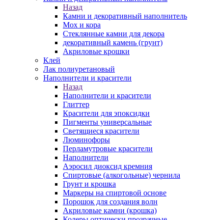
Назад
Камни и декоративный наполнитель
Мох и кора
Стеклянные камни для декора
декоративный камень (грунт)
Акриловые крошки
Клей
Лак полиуретановый
Наполнители и красители
Назад
Наполнители и красители
Глиттер
Красители для эпоксидки
Пигменты универсальные
Светящиеся красители
Люминофоры
Перламутровые красители
Наполнители
Аэросил диоксид кремния
Спиртовые (алкогольные) чернила
Грунт и крошка
Маркеры на спиртовой основе
Порошок для создания волн
Акриловые камни (крошка)
Колеры оптически прозрачные