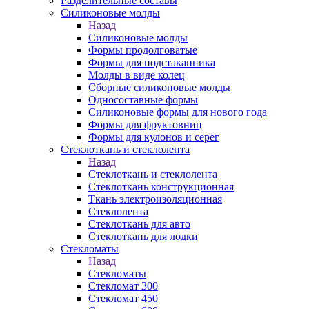
Разделительные составы
Силиконовые молды
Назад
Силиконовые молды
Формы продолговатые
Формы для подстаканника
Молды в виде колец
Сборные силиконовые молды
Односоставные формы
Силиконовые формы для нового года
Формы для фруктовниц
Формы для кулонов и серег
Стеклоткань и стеклолента
Назад
Стеклоткань и стеклолента
Стеклоткань конструкционная
Ткань электроизоляционная
Стеклолента
Стеклоткань для авто
Стеклоткань для лодки
Стекломаты
Назад
Стекломаты
Стекломат 300
Стекломат 450