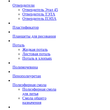
Отвердители
Отвердитель Этал 45
Отвердитель ТЭТА
Отвердитель ПЭПА
Пластификатор
Планшеты для рисования
Поталь
Жидкая поталь
Листовая поталь
Поталь в хлопьях
Полимочевина
Пенополиуретан
Полиэфирная смола
Полиэфирная смола
для литья
Смола общего
назначения