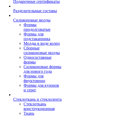
Подарочные сертификаты
Разделительные составы
Силиконовые молды
Формы
продолговатые
Формы для
подстаканника
Молды в виде колец
Сборные
силиконовые молды
Односоставные
формы
Силиконовые формы
для нового года
Формы для
фруктовниц
Формы для кулонов
и серег
Стеклоткань и стеклолента
Стеклоткань
конструкционная
Ткань