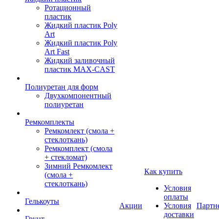
Ротационный
пластик
Жидкий пластик Poly
Art
Жидкий пластик Poly
Art Fast
Жидкий заливочный
пластик MAX-CAST
Полиуретан для форм
Двухкомпонентный
полиуретан
Ремкомплекты
Ремкомлект (смола +
стеклоткань)
Ремкомплект (смола
+ стекломат)
Зимний Ремкомлект
Как купить
(смола +
стеклоткань)
Условия
оплаты
Гелькоуты
Акции
Условия
Партн
доставки
Грунт