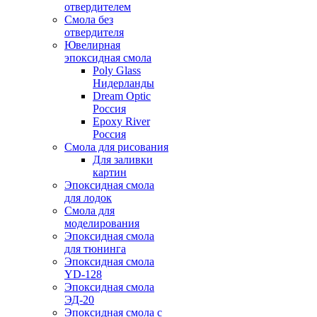
отвердителем
Смола без
отвердителя
Ювелирная
эпоксидная смола
Poly Glass
Нидерланды
Dream Optic
Россия
Epoxy River
Россия
Смола для рисования
Для заливки
картин
Эпоксидная смола
для лодок
Смола для
моделирования
Эпоксидная смола
для тюнинга
Эпоксидная смола
YD-128
Эпоксидная смола
ЭД-20
Эпоксидная смола с