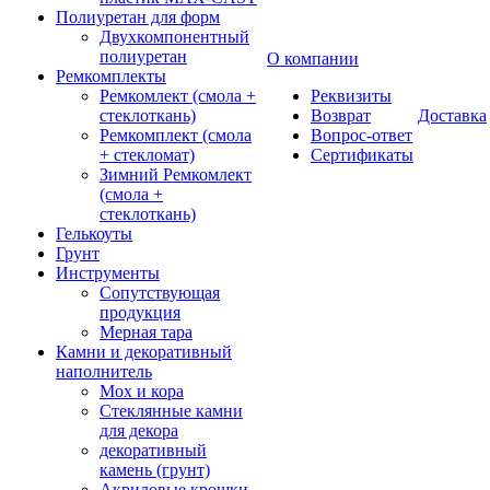
Полиуретан для форм
Двухкомпонентный
полиуретан
О компании
Ремкомплекты
Ремкомлект (смола +
Реквизиты
стеклоткань)
Возврат
Доставка
Ремкомплект (смола
Вопрос-ответ
+ стекломат)
Сертификаты
Зимний Ремкомлект
(смола +
стеклоткань)
Гелькоуты
Грунт
Инструменты
Сопутствующая
продукция
Мерная тара
Камни и декоративный
наполнитель
Мох и кора
Стеклянные камни
для декора
декоративный
камень (грунт)
Акриловые крошки