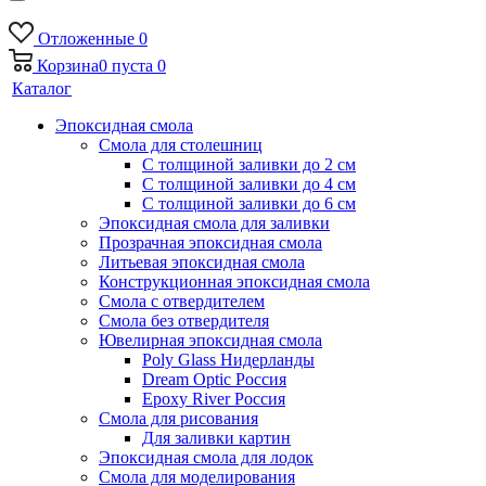
Отложенные
0
Корзина
0
пуста
0
Каталог
Эпоксидная смола
Смола для столешниц
С толщиной заливки до 2 см
С толщиной заливки до 4 см
С толщиной заливки до 6 см
Эпоксидная смола для заливки
Прозрачная эпоксидная смола
Литьевая эпоксидная смола
Конструкционная эпоксидная смола
Смола с отвердителем
Смола без отвердителя
Ювелирная эпоксидная смола
Poly Glass Нидерланды
Dream Optic Россия
Epoxy River Россия
Смола для рисования
Для заливки картин
Эпоксидная смола для лодок
Смола для моделирования