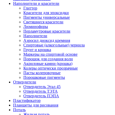
Наполнители и красители
Глиттер
Красители для эпоксидки
Пигменты универсальные
Светящиеся красители
Люминофоры
Перламутровые красители
Наполнители
Аэросил диоксид кремния
Спиртовые (алкогольные) чернила
Грунт и крошка
Маркеры на спиртовой основе
Порошок для создания волн
Акриловые камни (крошка)
Колеры оптически прозрачные
Пасты колеровочные
Порошковые пигменты
Отвердители
Отвердитель Этал 45
Отвердитель ТЭТА
Отвердитель ПЭПА
Пластификатор
Планшеты для рисования
Поталь
Жидкая поталь