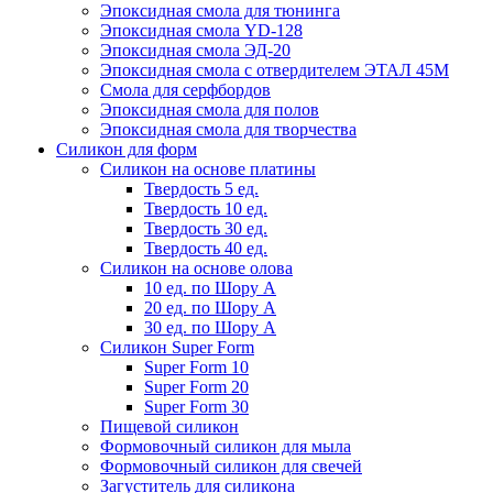
Эпоксидная смола для тюнинга
Эпоксидная смола YD-128
Эпоксидная смола ЭД-20
Эпоксидная смола с отвердителем ЭТАЛ 45М
Смола для серфбордов
Эпоксидная смола для полов
Эпоксидная смола для творчества
Силикон для форм
Силикон на основе платины
Твердость 5 ед.
Твердость 10 ед.
Твердость 30 ед.
Твердость 40 ед.
Силикон на основе олова
10 ед. по Шору А
20 ед. по Шору А
30 ед. по Шору А
Силикон Super Form
Super Form 10
Super Form 20
Super Form 30
Пищевой силикон
Формовочный силикон для мыла
Формовочный силикон для свечей
Загуститель для силикона