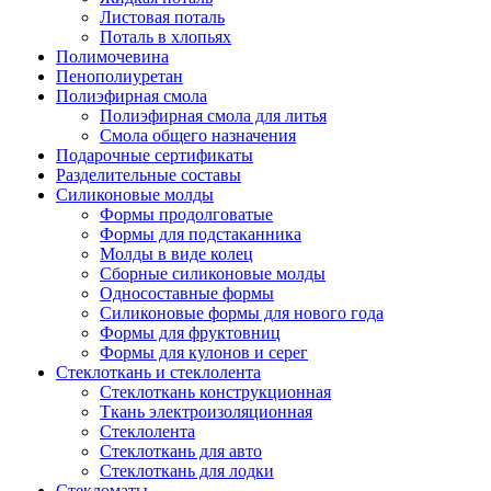
Листовая поталь
Поталь в хлопьях
Полимочевина
Пенополиуретан
Полиэфирная смола
Полиэфирная смола для литья
Смола общего назначения
Подарочные сертификаты
Разделительные составы
Силиконовые молды
Формы продолговатые
Формы для подстаканника
Молды в виде колец
Сборные силиконовые молды
Односоставные формы
Силиконовые формы для нового года
Формы для фруктовниц
Формы для кулонов и серег
Стеклоткань и стеклолента
Стеклоткань конструкционная
Ткань электроизоляционная
Стеклолента
Стеклоткань для авто
Стеклоткань для лодки
Стекломаты