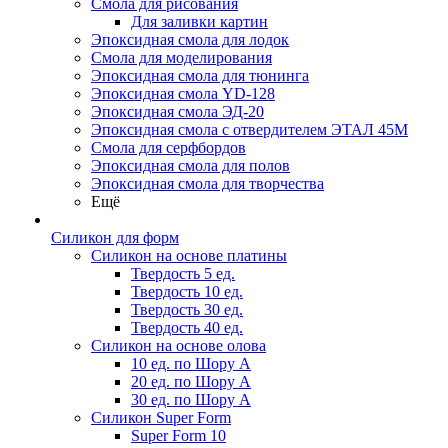
Смола для рисования
Для заливки картин
Эпоксидная смола для лодок
Смола для моделирования
Эпоксидная смола для тюнинга
Эпоксидная смола YD-128
Эпоксидная смола ЭД-20
Эпоксидная смола с отвердителем ЭТАЛ 45М
Смола для серфбордов
Эпоксидная смола для полов
Эпоксидная смола для творчества
Ещё
Силикон для форм
Силикон на основе платины
Твердость 5 ед.
Твердость 10 ед.
Твердость 30 ед.
Твердость 40 ед.
Силикон на основе олова
10 ед. по Шору А
20 ед. по Шору А
30 ед. по Шору А
Силикон Super Form
Super Form 10