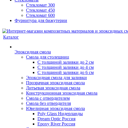
Стекломат 300
Стекломат 450
Стекломат 600
Фурнитура для бижутерии
Каталог
Эпоксидная смола
Смола для столешниц
С толщиной заливки до 2 см
С толщиной заливки до 4 см
С толщиной заливки до 6 см
Эпоксидная смола для заливки
Прозрачная эпоксидная смола
Литьевая эпоксидная смола
Конструкционная эпоксидная смола
Смола с отвердителем
Смола без отвердителя
Ювелирная эпоксидная смола
Poly Glass Нидерланды
Dream Optic Россия
Epoxy River Россия