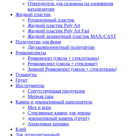
Отвердитель для силикона на оловянном
катализаторе
Жидкий пластик
Ротационный пластик
Жидкий пластик Poly Art
Жидкий пластик Poly Art Fast
Жидкий заливочный пластик MAX-CAST
Полиуретан для форм
Двухкомпонентный полиуретан
Ремкомплекты
Ремкомлект (смола + стеклоткань)
Ремкомплект (смола + стекломат)
Зимний Ремкомлект (смола + стеклоткань)
Гелькоуты
Грунт
Инструменты
Сопутствующая продукция
Мерная тара
Камни и декоративный наполнитель
Мох и кора
Стеклянные камни для декора
декоративный камень (грунт)
Акриловые крошки
Клей
Лак полиуретановый