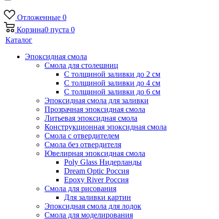
Отложенные
0
Корзина
0
пуста
0
Каталог
Эпоксидная смола
Смола для столешниц
С толщиной заливки до 2 см
С толщиной заливки до 4 см
С толщиной заливки до 6 см
Эпоксидная смола для заливки
Прозрачная эпоксидная смола
Литьевая эпоксидная смола
Конструкционная эпоксидная смола
Смола с отвердителем
Смола без отвердителя
Ювелирная эпоксидная смола
Poly Glass Нидерланды
Dream Optic Россия
Epoxy River Россия
Смола для рисования
Для заливки картин
Эпоксидная смола для лодок
Смола для моделирования