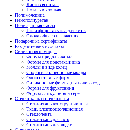
Листовая поталь
Поталь в хлопьях
Полимочевина
Пенополиуретан
Полиэфирная смола
Полиэфирная смола для литья
Смола общего назначения
Подарочные сертификаты
Разделительные составы
Силиконовые молды
Формы продолговатые
Формы для подстаканника
Молды в виде колец
Сборные силиконовые молды
Односоставные формы
Силиконовые формы для нового года
Формы для фруктовниц
Формы для кулонов и серег
Стеклоткань и стеклолента
Стеклоткань конструкционная
Ткань электроизоляционная
Стеклолента
Стеклоткань для авто
Стеклоткань для лодки
Стекломаты