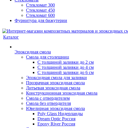
Стекломат 300
Стекломат 450
Стекломат 600
Фурнитура для бижутерии
Каталог
Эпоксидная смола
Смола для столешниц
С толщиной заливки до 2 см
С толщиной заливки до 4 см
С толщиной заливки до 6 см
Эпоксидная смола для заливки
Прозрачная эпоксидная смола
Литьевая эпоксидная смола
Конструкционная эпоксидная смола
Смола с отвердителем
Смола без отвердителя
Ювелирная эпоксидная смола
Poly Glass Нидерланды
Dream Optic Россия
Epoxy River Россия