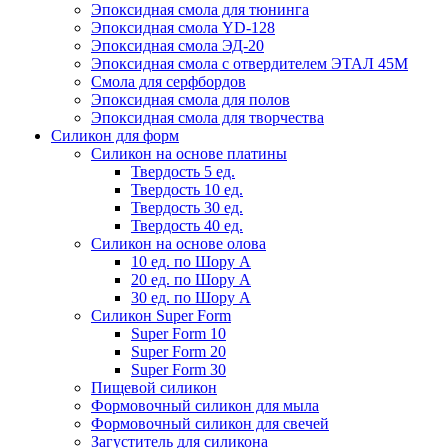
Эпоксидная смола для тюнинга
Эпоксидная смола YD-128
Эпоксидная смола ЭД-20
Эпоксидная смола с отвердителем ЭТАЛ 45М
Смола для серфбордов
Эпоксидная смола для полов
Эпоксидная смола для творчества
Силикон для форм
Силикон на основе платины
Твердость 5 ед.
Твердость 10 ед.
Твердость 30 ед.
Твердость 40 ед.
Силикон на основе олова
10 ед. по Шору А
20 ед. по Шору А
30 ед. по Шору А
Силикон Super Form
Super Form 10
Super Form 20
Super Form 30
Пищевой силикон
Формовочный силикон для мыла
Формовочный силикон для свечей
Загуститель для силикона