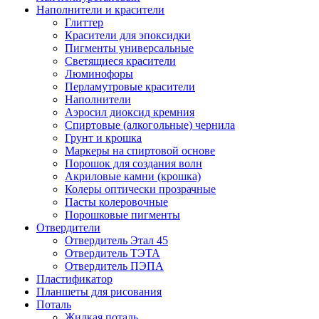
Наполнители и красители
Глиттер
Красители для эпоксидки
Пигменты универсальные
Светящиеся красители
Люминофоры
Перламутровые красители
Наполнители
Аэросил диоксид кремния
Спиртовые (алкогольные) чернила
Грунт и крошка
Маркеры на спиртовой основе
Порошок для создания волн
Акриловые камни (крошка)
Колеры оптически прозрачные
Пасты колеровочные
Порошковые пигменты
Отвердители
Отвердитель Этал 45
Отвердитель ТЭТА
Отвердитель ПЭПА
Пластификатор
Планшеты для рисования
Поталь
Жидкая поталь