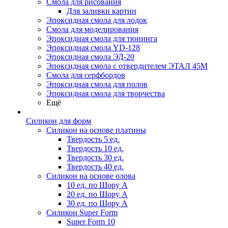
Смола для рисования
Для заливки картин
Эпоксидная смола для лодок
Смола для моделирования
Эпоксидная смола для тюнинга
Эпоксидная смола YD-128
Эпоксидная смола ЭД-20
Эпоксидная смола с отвердителем ЭТАЛ 45М
Смола для серфбордов
Эпоксидная смола для полов
Эпоксидная смола для творчества
Ещё
Силикон для форм
Силикон на основе платины
Твердость 5 ед.
Твердость 10 ед.
Твердость 30 ед.
Твердость 40 ед.
Силикон на основе олова
10 ед. по Шору А
20 ед. по Шору А
30 ед. по Шору А
Силикон Super Form
Super Form 10