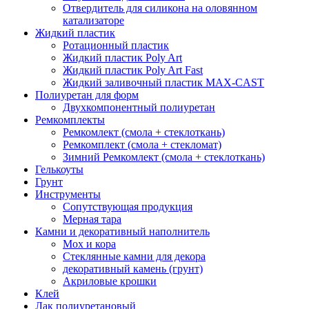
Отвердитель для силикона на оловянном
катализаторе
Жидкий пластик
Ротационный пластик
Жидкий пластик Poly Art
Жидкий пластик Poly Art Fast
Жидкий заливочный пластик MAX-CAST
Полиуретан для форм
Двухкомпонентный полиуретан
Ремкомплекты
Ремкомлект (смола + стеклоткань)
Ремкомплект (смола + стекломат)
Зимний Ремкомлект (смола + стеклоткань)
Гелькоуты
Грунт
Инструменты
Сопутствующая продукция
Мерная тара
Камни и декоративный наполнитель
Мох и кора
Стеклянные камни для декора
декоративный камень (грунт)
Акриловые крошки
Клей
Лак полиуретановый