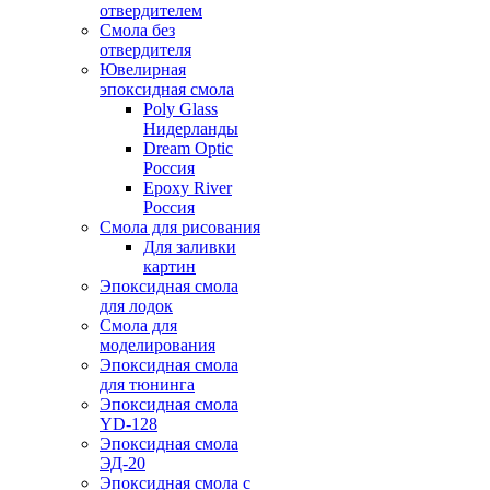
отвердителем
Смола без
отвердителя
Ювелирная
эпоксидная смола
Poly Glass
Нидерланды
Dream Optic
Россия
Epoxy River
Россия
Смола для рисования
Для заливки
картин
Эпоксидная смола
для лодок
Смола для
моделирования
Эпоксидная смола
для тюнинга
Эпоксидная смола
YD-128
Эпоксидная смола
ЭД-20
Эпоксидная смола с