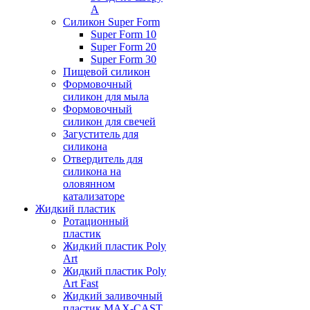
А
Силикон Super Form
Super Form 10
Super Form 20
Super Form 30
Пищевой силикон
Формовочный
силикон для мыла
Формовочный
силикон для свечей
Загуститель для
силикона
Отвердитель для
силикона на
оловянном
катализаторе
Жидкий пластик
Ротационный
пластик
Жидкий пластик Poly
Art
Жидкий пластик Poly
Art Fast
Жидкий заливочный
пластик MAX-CAST