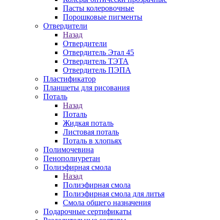
Пасты колеровочные
Порошковые пигменты
Отвердители
Назад
Отвердители
Отвердитель Этал 45
Отвердитель ТЭТА
Отвердитель ПЭПА
Пластификатор
Планшеты для рисования
Поталь
Назад
Поталь
Жидкая поталь
Листовая поталь
Поталь в хлопьях
Полимочевина
Пенополиуретан
Полиэфирная смола
Назад
Полиэфирная смола
Полиэфирная смола для литья
Смола общего назначения
Подарочные сертификаты