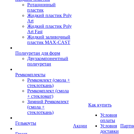
Ротационный
пластик
Жидкий пластик Poly
Art
Жидкий пластик Poly
Art Fast
Жидкий заливочный
пластик MAX-CAST
Полиуретан для форм
Двухкомпонентный
полиуретан
Ремкомплекты
Ремкомлект (смола +
стеклоткань)
Ремкомплект (смола
+ стекломат)
Зимний Ремкомлект
Как купить
(смола +
стеклоткань)
Условия
оплаты
Гелькоуты
Акции
Условия
Партн
доставки
Грунт