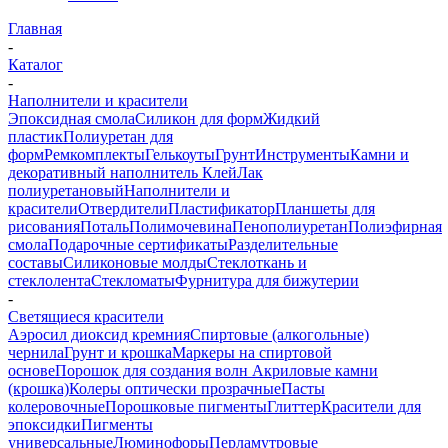
Главная
-
Каталог
-
Наполнители и красители
Эпоксидная смола
Силикон для форм
Жидкий
пластик
Полиуретан для
форм
Ремкомплекты
Гелькоуты
Грунт
Инструменты
Камни и
декоративный наполнитель
Клей
Лак
полиуретановый
Наполнители и
красители
Отвердители
Пластификатор
Планшеты для
рисования
Поталь
Полимочевина
Пенополиуретан
Полиэфирная
смола
Подарочные сертификаты
Разделительные
составы
Силиконовые молды
Стеклоткань и
стеклолента
Стекломаты
Фурнитура для бижутерии
-
Светящиеся красители
Аэросил диоксид кремния
Спиртовые (алкогольные)
чернила
Грунт и крошка
Маркеры на спиртовой
основе
Порошок для создания волн
Акриловые камни
(крошка)
Колеры оптически прозрачные
Пасты
колеровочные
Порошковые пигменты
Глиттер
Красители для
эпоксидки
Пигменты
универсальные
Люминофоры
Перламутровые