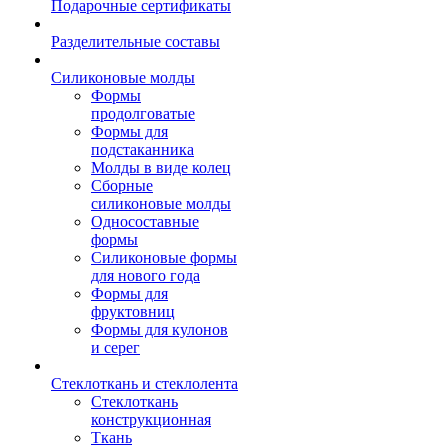
Подарочные сертификаты
Разделительные составы
Силиконовые молды
Формы
продолговатые
Формы для
подстаканника
Молды в виде колец
Сборные
силиконовые молды
Односоставные
формы
Силиконовые формы
для нового года
Формы для
фруктовниц
Формы для кулонов
и серег
Стеклоткань и стеклолента
Стеклоткань
конструкционная
Ткань