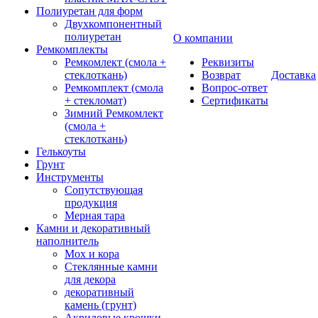
Полиуретан для форм
Двухкомпонентный
полиуретан
О компании
Ремкомплекты
Ремкомлект (смола +
Реквизиты
стеклоткань)
Возврат
Доставка
Ремкомплект (смола
Вопрос-ответ
+ стекломат)
Сертификаты
Зимний Ремкомлект
(смола +
стеклоткань)
Гелькоуты
Грунт
Инструменты
Сопутствующая
продукция
Мерная тара
Камни и декоративный
наполнитель
Мох и кора
Стеклянные камни
для декора
декоративный
камень (грунт)
Акриловые крошки