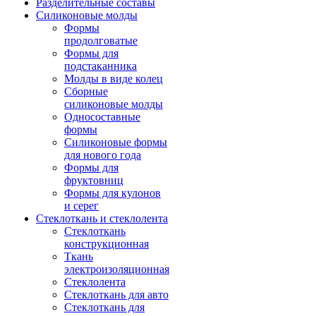
Разделительные составы
Силиконовые молды
Формы
продолговатые
Формы для
подстаканника
Молды в виде колец
Сборные
силиконовые молды
Односоставные
формы
Силиконовые формы
для нового года
Формы для
фруктовниц
Формы для кулонов
и серег
Стеклоткань и стеклолента
Стеклоткань
конструкционная
Ткань
электроизоляционная
Стеклолента
Стеклоткань для авто
Стеклоткань для