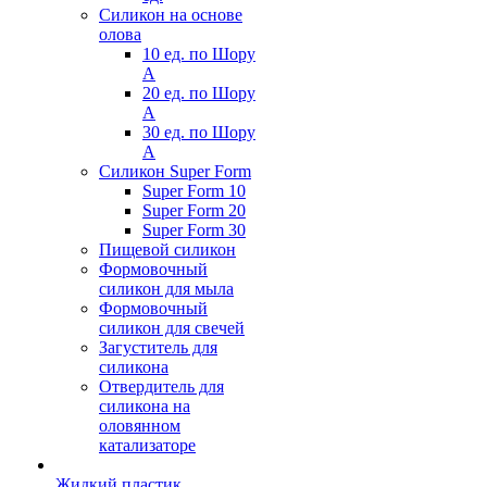
Силикон на основе
олова
10 ед. по Шору
А
20 ед. по Шору
А
30 ед. по Шору
А
Силикон Super Form
Super Form 10
Super Form 20
Super Form 30
Пищевой силикон
Формовочный
силикон для мыла
Формовочный
силикон для свечей
Загуститель для
силикона
Отвердитель для
силикона на
оловянном
катализаторе
Жидкий пластик