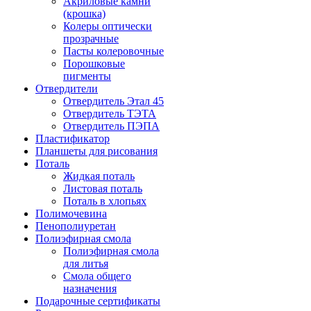
Акриловые камни
(крошка)
Колеры оптически
прозрачные
Пасты колеровочные
Порошковые
пигменты
Отвердители
Отвердитель Этал 45
Отвердитель ТЭТА
Отвердитель ПЭПА
Пластификатор
Планшеты для рисования
Поталь
Жидкая поталь
Листовая поталь
Поталь в хлопьях
Полимочевина
Пенополиуретан
Полиэфирная смола
Полиэфирная смола
для литья
Смола общего
назначения
Подарочные сертификаты