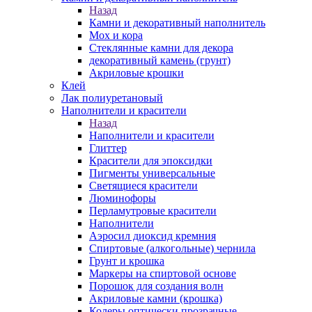
Назад
Камни и декоративный наполнитель
Мох и кора
Стеклянные камни для декора
декоративный камень (грунт)
Акриловые крошки
Клей
Лак полиуретановый
Наполнители и красители
Назад
Наполнители и красители
Глиттер
Красители для эпоксидки
Пигменты универсальные
Светящиеся красители
Люминофоры
Перламутровые красители
Наполнители
Аэросил диоксид кремния
Спиртовые (алкогольные) чернила
Грунт и крошка
Маркеры на спиртовой основе
Порошок для создания волн
Акриловые камни (крошка)
Колеры оптически прозрачные