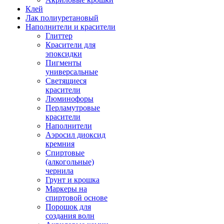
Клей
Лак полиуретановый
Наполнители и красители
Глиттер
Красители для
эпоксидки
Пигменты
универсальные
Светящиеся
красители
Люминофоры
Перламутровые
красители
Наполнители
Аэросил диоксид
кремния
Спиртовые
(алкогольные)
чернила
Грунт и крошка
Маркеры на
спиртовой основе
Порошок для
создания волн