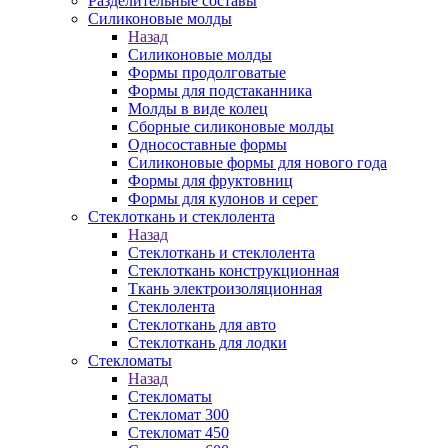
Разделительные составы
Силиконовые молды
Назад
Силиконовые молды
Формы продолговатые
Формы для подстаканника
Молды в виде колец
Сборные силиконовые молды
Односоставные формы
Силиконовые формы для нового года
Формы для фруктовниц
Формы для кулонов и серег
Стеклоткань и стеклолента
Назад
Стеклоткань и стеклолента
Стеклоткань конструкционная
Ткань электроизоляционная
Стеклолента
Стеклоткань для авто
Стеклоткань для лодки
Стекломаты
Назад
Стекломаты
Стекломат 300
Стекломат 450