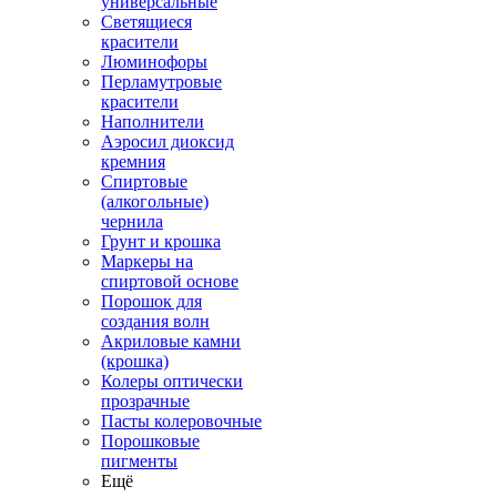
универсальные
Светящиеся
красители
Люминофоры
Перламутровые
красители
Наполнители
Аэросил диоксид
кремния
Спиртовые
(алкогольные)
чернила
Грунт и крошка
Маркеры на
спиртовой основе
Порошок для
создания волн
Акриловые камни
(крошка)
Колеры оптически
прозрачные
Пасты колеровочные
Порошковые
пигменты
Ещё