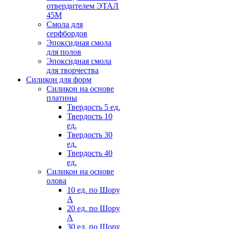
отвердителем ЭТАЛ
45М
Смола для
серфбордов
Эпоксидная смола
для полов
Эпоксидная смола
для творчества
Силикон для форм
Силикон на основе
платины
Твердость 5 ед.
Твердость 10
ед.
Твердость 30
ед.
Твердость 40
ед.
Силикон на основе
олова
10 ед. по Шору
А
20 ед. по Шору
А
30 ед. по Шору