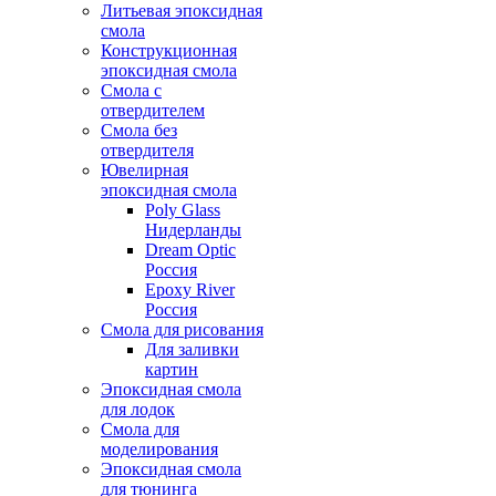
Литьевая эпоксидная
смола
Конструкционная
эпоксидная смола
Смола с
отвердителем
Смола без
отвердителя
Ювелирная
эпоксидная смола
Poly Glass
Нидерланды
Dream Optic
Россия
Epoxy River
Россия
Смола для рисования
Для заливки
картин
Эпоксидная смола
для лодок
Смола для
моделирования
Эпоксидная смола
для тюнинга