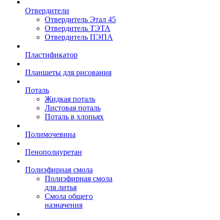
Отвердители
Отвердитель Этал 45
Отвердитель ТЭТА
Отвердитель ПЭПА
Пластификатор
Планшеты для рисования
Поталь
Жидкая поталь
Листовая поталь
Поталь в хлопьях
Полимочевина
Пенополиуретан
Полиэфирная смола
Полиэфирная смола
для литья
Смола общего
назначения