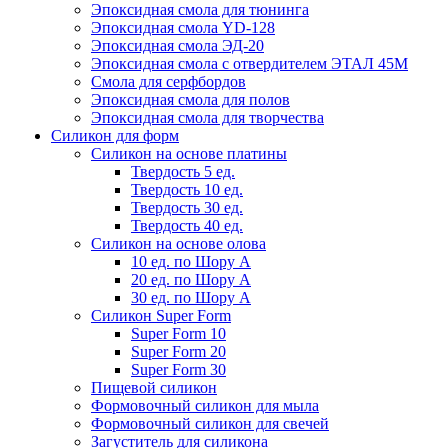
Эпоксидная смола для тюнинга
Эпоксидная смола YD-128
Эпоксидная смола ЭД-20
Эпоксидная смола с отвердителем ЭТАЛ 45М
Смола для серфбордов
Эпоксидная смола для полов
Эпоксидная смола для творчества
Силикон для форм
Силикон на основе платины
Твердость 5 ед.
Твердость 10 ед.
Твердость 30 ед.
Твердость 40 ед.
Силикон на основе олова
10 ед. по Шору А
20 ед. по Шору А
30 ед. по Шору А
Силикон Super Form
Super Form 10
Super Form 20
Super Form 30
Пищевой силикон
Формовочный силикон для мыла
Формовочный силикон для свечей
Загуститель для силикона