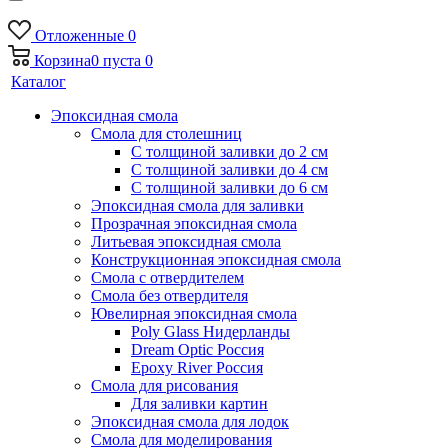
Отложенные
0
Корзина
0
пуста
0
Каталог
Эпоксидная смола
Смола для столешниц
С толщиной заливки до 2 см
С толщиной заливки до 4 см
С толщиной заливки до 6 см
Эпоксидная смола для заливки
Прозрачная эпоксидная смола
Литьевая эпоксидная смола
Конструкционная эпоксидная смола
Смола с отвердителем
Смола без отвердителя
Ювелирная эпоксидная смола
Poly Glass Нидерланды
Dream Optic Россия
Epoxy River Россия
Смола для рисования
Для заливки картин
Эпоксидная смола для лодок
Смола для моделирования