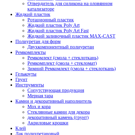
Отвердитель для силикона на оловянном
катализаторе
Жидкий пластик
Ротационный пластик
Жидкий пластик Poly Art
Жидкий пластик Poly Art Fast
Жидкий заливочный пластик MAX-CAST
Полиуретан для форм
Двухкомпонентный полиуретан
Ремкомплекты
Ремкомлект (смола + стеклоткань)
Ремкомплект (смола + стекломат)
Зимний Ремкомлект (смола + стеклоткань)
Гелькоуты
Грунт
Инструменты
Сопутствующая продукция
Мерная тара
Камни и декоративный наполнитель
Мох и кора
Стеклянные камни для декора
декоративный камень (грунт)
Акриловые крошки
Клей
Лак полиуретановый