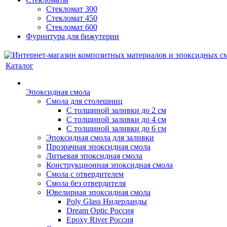
Стекломат 300
Стекломат 450
Стекломат 600
Фурнитура для бижутерии
Каталог
Эпоксидная смола
Смола для столешниц
С толщиной заливки до 2 см
С толщиной заливки до 4 см
С толщиной заливки до 6 см
Эпоксидная смола для заливки
Прозрачная эпоксидная смола
Литьевая эпоксидная смола
Конструкционная эпоксидная смола
Смола с отвердителем
Смола без отвердителя
Ювелирная эпоксидная смола
Poly Glass Нидерланды
Dream Optic Россия
Epoxy River Россия