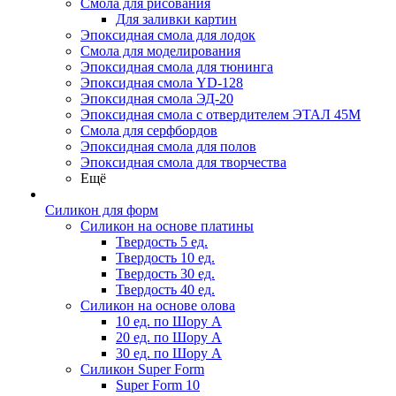
Смола для рисования
Для заливки картин
Эпоксидная смола для лодок
Смола для моделирования
Эпоксидная смола для тюнинга
Эпоксидная смола YD-128
Эпоксидная смола ЭД-20
Эпоксидная смола с отвердителем ЭТАЛ 45М
Смола для серфбордов
Эпоксидная смола для полов
Эпоксидная смола для творчества
Ещё
Силикон для форм
Силикон на основе платины
Твердость 5 ед.
Твердость 10 ед.
Твердость 30 ед.
Твердость 40 ед.
Силикон на основе олова
10 ед. по Шору А
20 ед. по Шору А
30 ед. по Шору А
Силикон Super Form
Super Form 10