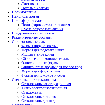
Листовая поталь
Поталь в хлопьях
Полимочевина
Пенополиуретан
Полиэфирная смола
Полиэфирная смола для литья
Смола общего назначения
Подарочные сертификаты
Разделительные составы
Силиконовые молды
Формы продолговатые
Формы для подстаканника
Молды в виде колец
Сборные силиконовые молды
Односоставные формы
Силиконовые формы для нового года
Формы для фруктовниц
Формы для кулонов и серег
Стеклоткань и стеклолента
Стеклоткань конструкционная
Ткань электроизоляционная
Стеклолента
Стеклоткань для авто
Стеклоткань для лодки
Стекломаты