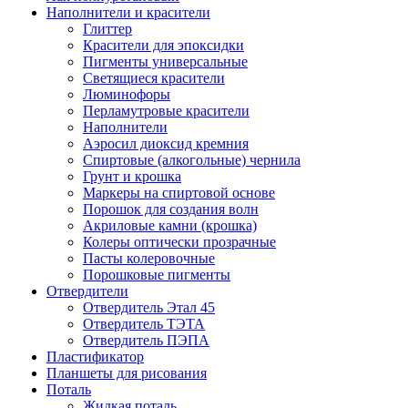
Наполнители и красители
Глиттер
Красители для эпоксидки
Пигменты универсальные
Светящиеся красители
Люминофоры
Перламутровые красители
Наполнители
Аэросил диоксид кремния
Спиртовые (алкогольные) чернила
Грунт и крошка
Маркеры на спиртовой основе
Порошок для создания волн
Акриловые камни (крошка)
Колеры оптически прозрачные
Пасты колеровочные
Порошковые пигменты
Отвердители
Отвердитель Этал 45
Отвердитель ТЭТА
Отвердитель ПЭПА
Пластификатор
Планшеты для рисования
Поталь
Жидкая поталь