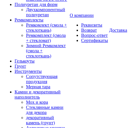
Полиуретан для форм
Двухкомпонентный
полиуретан
О компании
Ремкомплекты
Ремкомлект (смола +
Реквизиты
стеклоткань)
Возврат
Доставка
Ремкомплект (смола
Вопрос-ответ
+ стекломат)
Сертификаты
Зимний Ремкомлект
(смола +
стеклоткань)
Гелькоуты
Грунт
Инструменты
Сопутствующая
продукция
Мерная тара
Камни и декоративный
наполнитель
Мох и кора
Стеклянные камни
для декора
декоративный
камень (грунт)
Акриловые крошки