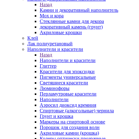
Назад
Камни и декоративный наполнитель
Мох и кора
Стеклянные камни для декора
декоративный камень (грунт)
Акриловые крошки
Клей
Лак полиуретановый
Наполнители и красители
Назад
Наполнители и красители
Глиттер
Красители для эпоксидки
Пигменты универсальные
Светящиеся красители
Люминофоры
Перламутровые красители
Наполнители
Аэросил диоксид кремния
Спиртовые (алкогольные) чернила
Грунт и крошка
Маркеры на спиртовой основе
Порошок для создания волн
Акриловые камни (крошка)
Колеры оптически прозрачные