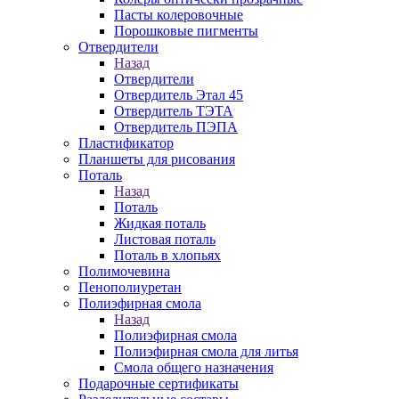
Пасты колеровочные
Порошковые пигменты
Отвердители
Назад
Отвердители
Отвердитель Этал 45
Отвердитель ТЭТА
Отвердитель ПЭПА
Пластификатор
Планшеты для рисования
Поталь
Назад
Поталь
Жидкая поталь
Листовая поталь
Поталь в хлопьях
Полимочевина
Пенополиуретан
Полиэфирная смола
Назад
Полиэфирная смола
Полиэфирная смола для литья
Смола общего назначения
Подарочные сертификаты