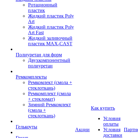
Ротационный
пластик
Жидкий пластик Poly
Art
Жидкий пластик Poly
Art Fast
Жидкий заливочный
пластик MAX-CAST
Полиуретан для форм
Двухкомпонентный
полиуретан
Ремкомплекты
Ремкомлект (смола +
стеклоткань)
Ремкомплект (смола
+ стекломат)
Зимний Ремкомлект
Как купить
(смола +
стеклоткань)
Условия
оплаты
Гелькоуты
Акции
Условия
Партн
доставки
Грунт