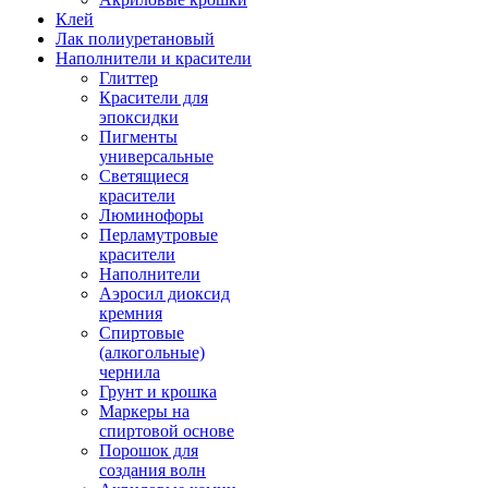
Клей
Лак полиуретановый
Наполнители и красители
Глиттер
Красители для
эпоксидки
Пигменты
универсальные
Светящиеся
красители
Люминофоры
Перламутровые
красители
Наполнители
Аэросил диоксид
кремния
Спиртовые
(алкогольные)
чернила
Грунт и крошка
Маркеры на
спиртовой основе
Порошок для
создания волн