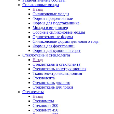
Разделительные составы
Силиконовые молды
Назад
Силиконовые молды
Формы продолговатые
Формы для подстаканника
Молды в виде колец
Сборные силиконовые молды
Односоставные формы
Силиконовые формы для нового года
Формы для фруктовниц
Формы для кулонов и серег
Стеклоткань и стеклолента
Назад
Стеклоткань и стеклолента
Стеклоткань конструкционная
Ткань электроизоляционная
Стеклолента
Стеклоткань для авто
Стеклоткань для лодки
Стекломаты
Назад
Стекломаты
Стекломат 300
Стекломат 450