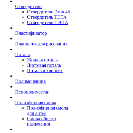
Отвердители
Отвердитель Этал 45
Отвердитель ТЭТА
Отвердитель ПЭПА
Пластификатор
Планшеты для рисования
Поталь
Жидкая поталь
Листовая поталь
Поталь в хлопьях
Полимочевина
Пенополиуретан
Полиэфирная смола
Полиэфирная смола
для литья
Смола общего
назначения