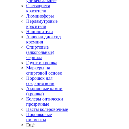
универсальные
Светящиеся
красители
Люминофоры
Перламутровые
красители
Наполнители
Аэросил диоксид
кремния
Спиртовые
(алкогольные)
чернила
Грунт и крошка
Маркеры на
спиртовой основе
Порошок для
создания волн
Акриловые камни
(крошка)
Колеры оптически
прозрачные
Пасты колеровочные
Порошковые
пигменты
Ещё