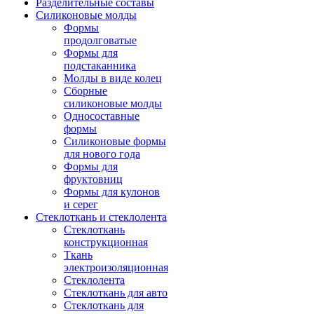
Разделительные составы
Силиконовые молды
Формы
продолговатые
Формы для
подстаканника
Молды в виде колец
Сборные
силиконовые молды
Односоставные
формы
Силиконовые формы
для нового года
Формы для
фруктовниц
Формы для кулонов
и серег
Стеклоткань и стеклолента
Стеклоткань
конструкционная
Ткань
электроизоляционная
Стеклолента
Стеклоткань для авто
Стеклоткань для