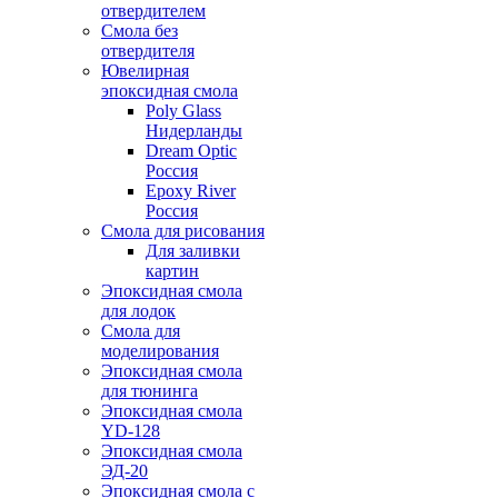
отвердителем
Смола без
отвердителя
Ювелирная
эпоксидная смола
Poly Glass
Нидерланды
Dream Optic
Россия
Epoxy River
Россия
Смола для рисования
Для заливки
картин
Эпоксидная смола
для лодок
Смола для
моделирования
Эпоксидная смола
для тюнинга
Эпоксидная смола
YD-128
Эпоксидная смола
ЭД-20
Эпоксидная смола с