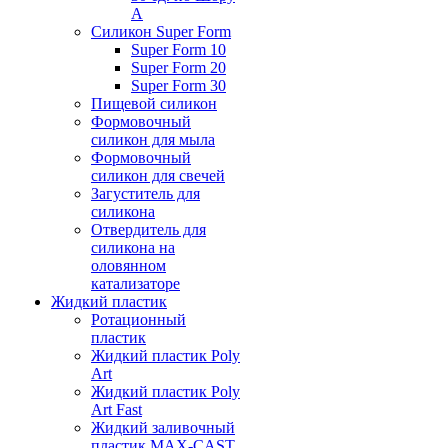
А
Силикон Super Form
Super Form 10
Super Form 20
Super Form 30
Пищевой силикон
Формовочный
силикон для мыла
Формовочный
силикон для свечей
Загуститель для
силикона
Отвердитель для
силикона на
оловянном
катализаторе
Жидкий пластик
Ротационный
пластик
Жидкий пластик Poly
Art
Жидкий пластик Poly
Art Fast
Жидкий заливочный
пластик MAX-CAST