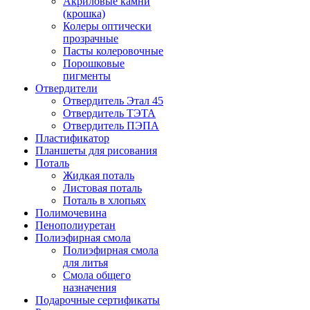
Акриловые камни
(крошка)
Колеры оптически
прозрачные
Пасты колеровочные
Порошковые
пигменты
Отвердители
Отвердитель Этал 45
Отвердитель ТЭТА
Отвердитель ПЭПА
Пластификатор
Планшеты для рисования
Поталь
Жидкая поталь
Листовая поталь
Поталь в хлопьях
Полимочевина
Пенополиуретан
Полиэфирная смола
Полиэфирная смола
для литья
Смола общего
назначения
Подарочные сертификаты