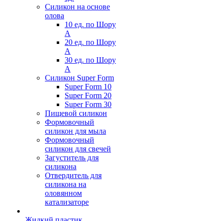
Силикон на основе
олова
10 ед. по Шору
А
20 ед. по Шору
А
30 ед. по Шору
А
Силикон Super Form
Super Form 10
Super Form 20
Super Form 30
Пищевой силикон
Формовочный
силикон для мыла
Формовочный
силикон для свечей
Загуститель для
силикона
Отвердитель для
силикона на
оловянном
катализаторе
Жидкий пластик