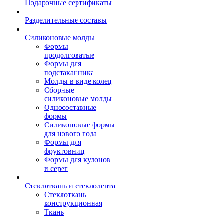
Подарочные сертификаты
Разделительные составы
Силиконовые молды
Формы
продолговатые
Формы для
подстаканника
Молды в виде колец
Сборные
силиконовые молды
Односоставные
формы
Силиконовые формы
для нового года
Формы для
фруктовниц
Формы для кулонов
и серег
Стеклоткань и стеклолента
Стеклоткань
конструкционная
Ткань