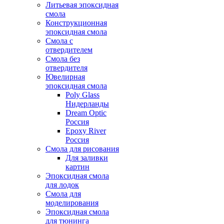
Литьевая эпоксидная
смола
Конструкционная
эпоксидная смола
Смола с
отвердителем
Смола без
отвердителя
Ювелирная
эпоксидная смола
Poly Glass
Нидерланды
Dream Optic
Россия
Epoxy River
Россия
Смола для рисования
Для заливки
картин
Эпоксидная смола
для лодок
Смола для
моделирования
Эпоксидная смола
для тюнинга