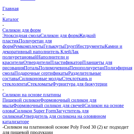
Главная
-
Каталог
-
Силикон для форм
Эпоксидная смола
Силикон для форм
Жидкий
пластик
Полиуретан для
форм
Ремкомплекты
Гелькоуты
Грунт
Инструменты
Камни и
декоративный наполнитель
Клей
Лак
полиуретановый
Наполнители и
красители
Отвердители
Пластификатор
Планшеты для
рисования
Поталь
Полимочевина
Пенополиуретан
Полиэфирная
смола
Подарочные сертификаты
Разделительные
составы
Силиконовые молды
Стеклоткань и
стеклолента
Стекломаты
Фурнитура для бижутерии
-
Силикон на основе платины
Пищевой силикон
Формовочный силикон для
мыла
Формовочный силикон для свечей
Силикон на основе
олова
Силикон Super Form
Загуститель для
силикона
Отвердитель для силикона на оловянном
катализаторе
-
Силикон на платиновой основе Poly Food 30 (2) кг подходит
для пищевой продукции