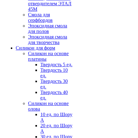
отвердителем ЭТАЛ
45М
Смола для
серфбордов
Эпоксидная смола
для полов
Эпоксидная смола
для творчества
Силикон для форм
Силикон на основе
платины
Твердость 5 ед.
Твердость 10
ед.
Твердость 30
ед.
Твердость 40
ед.
Силикон на основе
олова
10 ед. по Шору
А
20 ед. по Шору
А
30 ед. по Шору