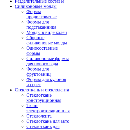
Разделительные составы
Силиконовые молды
Формы
продолговатые
Формы для
подстаканника
Молды в виде колец
Сборные
силиконовые молды
Односоставные
формы
Силиконовые формы
для нового года
Формы для
фруктовниц
Формы для кулонов
и серег
Стеклоткань и стеклолента
Стеклоткань
конструкционная
Ткань
электроизоляционная
Стеклолента
Стеклоткань для авто
Стеклоткань для