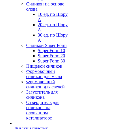
Силикон на основе
олова
10 ед. по Шору
А
20 ед. по Шору
А
30 ед. по Шору
А
Силикон Super Form
Super Form 10
Super Form 20
Super Form 30
Пищевой силикон
Формовочный
силикон для мыла
Формовочный
силикон для свечей
Загуститель для
силикона
Отвердитель для
силикона на
оловянном
катализаторе
Жидкий пластик