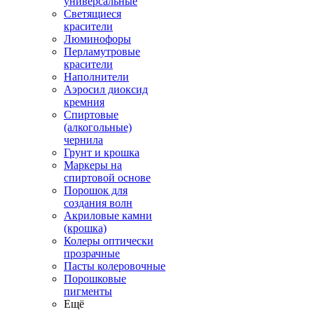
универсальные
Светящиеся
красители
Люминофоры
Перламутровые
красители
Наполнители
Аэросил диоксид
кремния
Спиртовые
(алкогольные)
чернила
Грунт и крошка
Маркеры на
спиртовой основе
Порошок для
создания волн
Акриловые камни
(крошка)
Колеры оптически
прозрачные
Пасты колеровочные
Порошковые
пигменты
Ещё