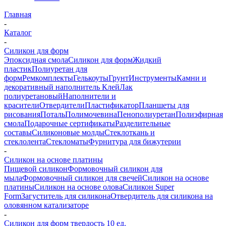
Главная
-
Каталог
-
Силикон для форм
Эпоксидная смола
Силикон для форм
Жидкий
пластик
Полиуретан для
форм
Ремкомплекты
Гелькоуты
Грунт
Инструменты
Камни и
декоративный наполнитель
Клей
Лак
полиуретановый
Наполнители и
красители
Отвердители
Пластификатор
Планшеты для
рисования
Поталь
Полимочевина
Пенополиуретан
Полиэфирная
смола
Подарочные сертификаты
Разделительные
составы
Силиконовые молды
Стеклоткань и
стеклолента
Стекломаты
Фурнитура для бижутерии
-
Силикон на основе платины
Пищевой силикон
Формовочный силикон для
мыла
Формовочный силикон для свечей
Силикон на основе
платины
Силикон на основе олова
Силикон Super
Form
Загуститель для силикона
Отвердитель для силикона на
оловянном катализаторе
-
Силикон для форм твердость 10 ед.