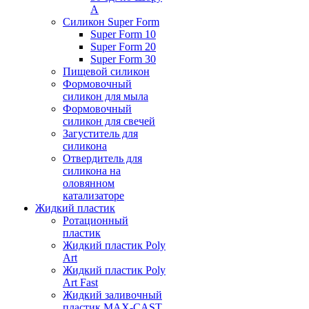
А
Силикон Super Form
Super Form 10
Super Form 20
Super Form 30
Пищевой силикон
Формовочный
силикон для мыла
Формовочный
силикон для свечей
Загуститель для
силикона
Отвердитель для
силикона на
оловянном
катализаторе
Жидкий пластик
Ротационный
пластик
Жидкий пластик Poly
Art
Жидкий пластик Poly
Art Fast
Жидкий заливочный
пластик MAX-CAST