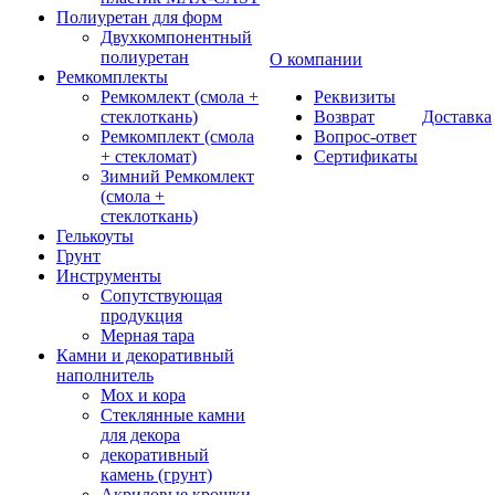
Полиуретан для форм
Двухкомпонентный
полиуретан
О компании
Ремкомплекты
Ремкомлект (смола +
Реквизиты
стеклоткань)
Возврат
Доставка
Ремкомплект (смола
Вопрос-ответ
+ стекломат)
Сертификаты
Зимний Ремкомлект
(смола +
стеклоткань)
Гелькоуты
Грунт
Инструменты
Сопутствующая
продукция
Мерная тара
Камни и декоративный
наполнитель
Мох и кора
Стеклянные камни
для декора
декоративный
камень (грунт)
Акриловые крошки