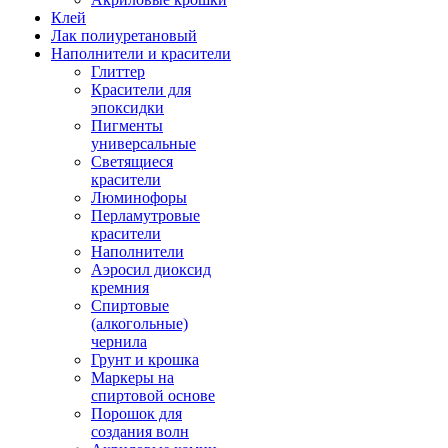
Клей
Лак полиуретановый
Наполнители и красители
Глиттер
Красители для
эпоксидки
Пигменты
универсальные
Светящиеся
красители
Люминофоры
Перламутровые
красители
Наполнители
Аэросил диоксид
кремния
Спиртовые
(алкогольные)
чернила
Грунт и крошка
Маркеры на
спиртовой основе
Порошок для
создания волн