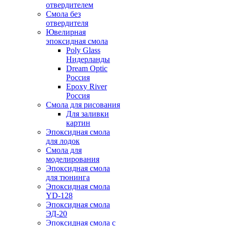
отвердителем
Смола без
отвердителя
Ювелирная
эпоксидная смола
Poly Glass
Нидерланды
Dream Optic
Россия
Epoxy River
Россия
Смола для рисования
Для заливки
картин
Эпоксидная смола
для лодок
Смола для
моделирования
Эпоксидная смола
для тюнинга
Эпоксидная смола
YD-128
Эпоксидная смола
ЭД-20
Эпоксидная смола с