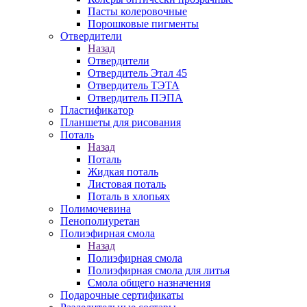
Пасты колеровочные
Порошковые пигменты
Отвердители
Назад
Отвердители
Отвердитель Этал 45
Отвердитель ТЭТА
Отвердитель ПЭПА
Пластификатор
Планшеты для рисования
Поталь
Назад
Поталь
Жидкая поталь
Листовая поталь
Поталь в хлопьях
Полимочевина
Пенополиуретан
Полиэфирная смола
Назад
Полиэфирная смола
Полиэфирная смола для литья
Смола общего назначения
Подарочные сертификаты