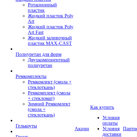
Ротационный
пластик
Жидкий пластик Poly
Art
Жидкий пластик Poly
Art Fast
Жидкий заливочный
пластик MAX-CAST
Полиуретан для форм
Двухкомпонентный
полиуретан
Ремкомплекты
Ремкомлект (смола +
стеклоткань)
Ремкомплект (смола
+ стекломат)
Зимний Ремкомлект
Как купить
(смола +
стеклоткань)
Условия
оплаты
Гелькоуты
Акции
Условия
Партн
доставки
Грунт