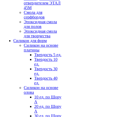
отвердителем ЭТАЛ
45М
Смола для
серфбордов
Эпоксидная смола
для полов
Эпоксидная смола
для творчества
Силикон для форм
Силикон на основе
платины
Твердость 5 ед.
Твердость 10
ед.
Твердость 30
ед.
Твердость 40
ед.
Силикон на основе
олова
10 ед. по Шору
А
20 ед. по Шору
А
30 ед. по Шору