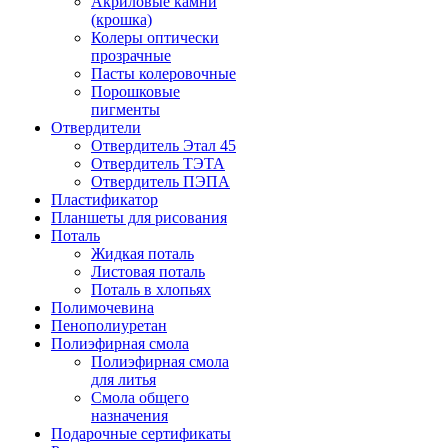
Акриловые камни
(крошка)
Колеры оптически
прозрачные
Пасты колеровочные
Порошковые
пигменты
Отвердители
Отвердитель Этал 45
Отвердитель ТЭТА
Отвердитель ПЭПА
Пластификатор
Планшеты для рисования
Поталь
Жидкая поталь
Листовая поталь
Поталь в хлопьях
Полимочевина
Пенополиуретан
Полиэфирная смола
Полиэфирная смола
для литья
Смола общего
назначения
Подарочные сертификаты