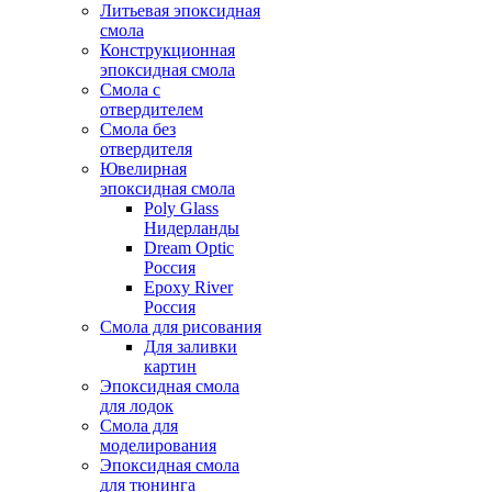
Литьевая эпоксидная
смола
Конструкционная
эпоксидная смола
Смола с
отвердителем
Смола без
отвердителя
Ювелирная
эпоксидная смола
Poly Glass
Нидерланды
Dream Optic
Россия
Epoxy River
Россия
Смола для рисования
Для заливки
картин
Эпоксидная смола
для лодок
Смола для
моделирования
Эпоксидная смола
для тюнинга