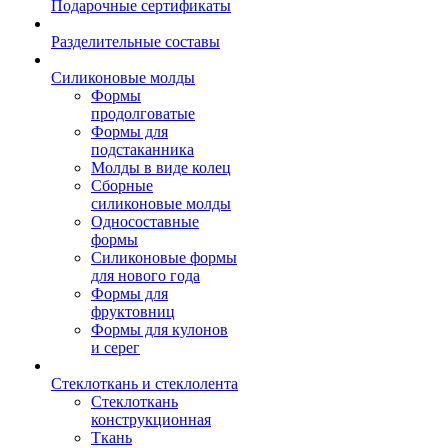
Подарочные сертификаты
Разделительные составы
Силиконовые молды
Формы
продолговатые
Формы для
подстаканника
Молды в виде колец
Сборные
силиконовые молды
Односоставные
формы
Силиконовые формы
для нового года
Формы для
фруктовниц
Формы для кулонов
и серег
Стеклоткань и стеклолента
Стеклоткань
конструкционная
Ткань