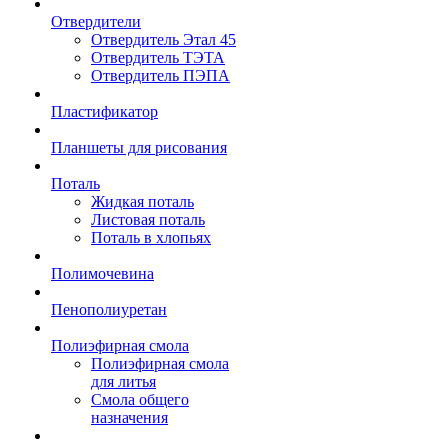
Отвердители
Отвердитель Этал 45
Отвердитель ТЭТА
Отвердитель ПЭПА
Пластификатор
Планшеты для рисования
Поталь
Жидкая поталь
Листовая поталь
Поталь в хлопьях
Полимочевина
Пенополиуретан
Полиэфирная смола
Полиэфирная смола
для литья
Смола общего
назначения