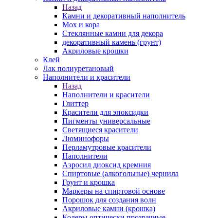
Назад
Камни и декоративный наполнитель
Мох и кора
Стеклянные камни для декора
декоративный камень (грунт)
Акриловые крошки
Клей
Лак полиуретановый
Наполнители и красители
Назад
Наполнители и красители
Глиттер
Красители для эпоксидки
Пигменты универсальные
Светящиеся красители
Люминофоры
Перламутровые красители
Наполнители
Аэросил диоксид кремния
Спиртовые (алкогольные) чернила
Грунт и крошка
Маркеры на спиртовой основе
Порошок для создания волн
Акриловые камни (крошка)
Колеры оптически прозрачные