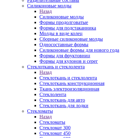
Разделительные составы
Силиконовые молды
Назад
Силиконовые молды
Формы продолговатые
Формы для подстаканника
Молды в виде колец
Сборные силиконовые молды
Односоставные формы
Силиконовые формы для нового года
Формы для фруктовниц
Формы для кулонов и серег
Стеклоткань и стеклолента
Назад
Стеклоткань и стеклолента
Стеклоткань конструкционная
Ткань электроизоляционная
Стеклолента
Стеклоткань для авто
Стеклоткань для лодки
Стекломаты
Назад
Стекломаты
Стекломат 300
Стекломат 450