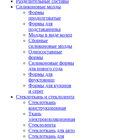
Разделительные составы
Силиконовые молды
Формы
продолговатые
Формы для
подстаканника
Молды в виде колец
Сборные
силиконовые молды
Односоставные
формы
Силиконовые формы
для нового года
Формы для
фруктовниц
Формы для кулонов
и серег
Стеклоткань и стеклолента
Стеклоткань
конструкционная
Ткань
электроизоляционная
Стеклолента
Стеклоткань для авто
Стеклоткань для