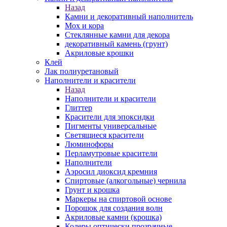
Назад
Камни и декоративный наполнитель
Мох и кора
Стеклянные камни для декора
декоративный камень (грунт)
Акриловые крошки
Клей
Лак полиуретановый
Наполнители и красители
Назад
Наполнители и красители
Глиттер
Красители для эпоксидки
Пигменты универсальные
Светящиеся красители
Люминофоры
Перламутровые красители
Наполнители
Аэросил диоксид кремния
Спиртовые (алкогольные) чернила
Грунт и крошка
Маркеры на спиртовой основе
Порошок для создания волн
Акриловые камни (крошка)
Колеры оптически прозрачные