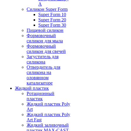
А
Силикон Super Form
Super Form 10
Super Form 20
Super Form 30
Пищевой силикон
Формовочный
силикон для мыла
Формовочный
силикон для свечей
Загуститель для
силикона
Отвердитель для
силикона на
оловянном
катализаторе
Жидкий пластик
Ротационный
пластик
Жидкий пластик Poly
Art
Жидкий пластик Poly
Art Fast
Жидкий заливочный
пластик MAX-CAST