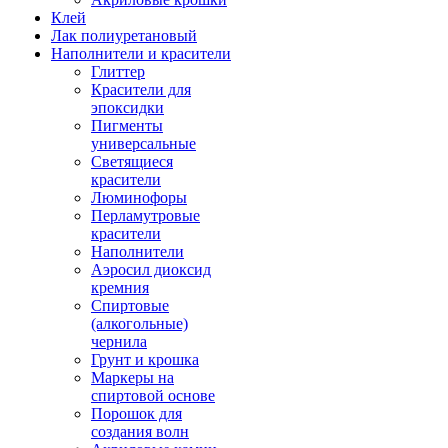
Клей
Лак полиуретановый
Наполнители и красители
Глиттер
Красители для
эпоксидки
Пигменты
универсальные
Светящиеся
красители
Люминофоры
Перламутровые
красители
Наполнители
Аэросил диоксид
кремния
Спиртовые
(алкогольные)
чернила
Грунт и крошка
Маркеры на
спиртовой основе
Порошок для
создания волн