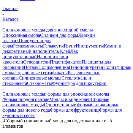
Главная
-
Каталог
-
Силиконовые молды для эпоксидной смолы
Эпоксидная смола
Силикон для форм
Жидкий
пластик
Полиуретан для
форм
Ремкомплекты
Гелькоуты
Грунт
Инструменты
Камни и
декоративный наполнитель
Клей
Лак
полиуретановый
Наполнители и
красители
Отвердители
Пластификатор
Планшеты для
рисования
Поталь
Полимочевина
Пенополиуретан
Полиэфирная
смола
Подарочные сертификаты
Разделительные
составы
Силиконовые молды
Стеклоткань и
стеклолента
Стекломаты
Фурнитура для бижутерии
-
Силиконовые молды: формы для эпоксидной смолы
Формы продолговатые
Молды в виде колец
Сборные
силиконовые молды
Односоставные формы
Силиконовые
формы для нового года
Формы для фруктовниц
Формы для
кулонов и серег
-
Сборный силиконовый молд для подстаканника из 5
элементов