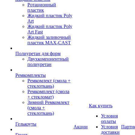
Ротационный
пластик
Жидкий пластик Poly
Art
Жидкий пластик Poly
Art Fast
Жидкий заливочный
пластик MAX-CAST
Полиуретан для форм
Двухкомпонентный
полиуретан
Ремкомплекты
Ремкомлект (смола +
стеклоткань)
Ремкомплект (смола
+ стекломат)
Зимний Ремкомлект
Как купить
(смола +
стеклоткань)
Условия
оплаты
Гелькоуты
Акции
Условия
Партн
доставки
Грунт