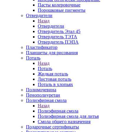
Пасты колеровочные
Порошковые пигменты
Отвердители
Назад
Отвердители
Отвердитель Этал 45
Отвердитель ТЭТА
Отвердитель ПЭПА
Пластификатор
Планшеты для рисования
Поталь
Назад
Поталь
Жидкая поталь
Листовая поталь
Поталь в хлопьях
Полимочевина
Пенополиуретан
Полиэфирная смола
Назад
Полиэфирная смола
Полиэфирная смола для литья
Смола общего назначения
Подарочные сертификаты