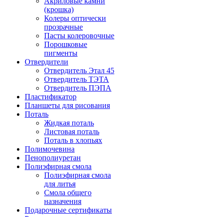
Акриловые камни
(крошка)
Колеры оптически
прозрачные
Пасты колеровочные
Порошковые
пигменты
Отвердители
Отвердитель Этал 45
Отвердитель ТЭТА
Отвердитель ПЭПА
Пластификатор
Планшеты для рисования
Поталь
Жидкая поталь
Листовая поталь
Поталь в хлопьях
Полимочевина
Пенополиуретан
Полиэфирная смола
Полиэфирная смола
для литья
Смола общего
назначения
Подарочные сертификаты