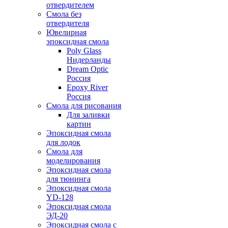
отвердителем
Смола без
отвердителя
Ювелирная
эпоксидная смола
Poly Glass
Нидерланды
Dream Optic
Россия
Epoxy River
Россия
Смола для рисования
Для заливки
картин
Эпоксидная смола
для лодок
Смола для
моделирования
Эпоксидная смола
для тюнинга
Эпоксидная смола
YD-128
Эпоксидная смола
ЭД-20
Эпоксидная смола с