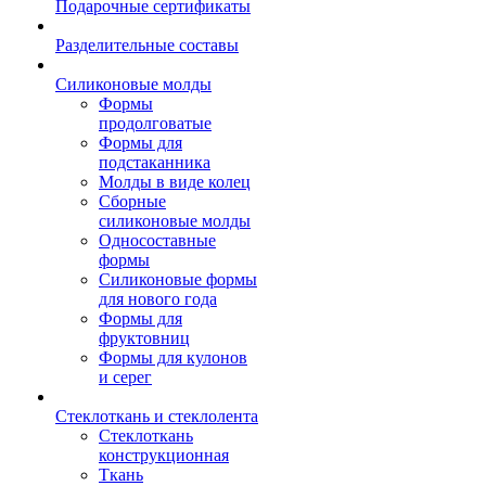
Подарочные сертификаты
Разделительные составы
Силиконовые молды
Формы
продолговатые
Формы для
подстаканника
Молды в виде колец
Сборные
силиконовые молды
Односоставные
формы
Силиконовые формы
для нового года
Формы для
фруктовниц
Формы для кулонов
и серег
Стеклоткань и стеклолента
Стеклоткань
конструкционная
Ткань