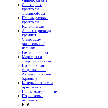
универсальные
Светящиеся
красители
Люминофоры
Перламутровые
красители
Наполнители
Аэросил диоксид
кремния
Спиртовые
(алкогольные)
чернила
Грунт и крошка
Маркеры на
спиртовой основе
Порошок для
создания волн
Акриловые камни
(крошка)
Колеры оптически
прозрачные
Пасты колеровочные
Порошковые
пигменты
Ещё