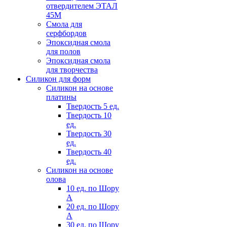
отвердителем ЭТАЛ
45М
Смола для
серфбордов
Эпоксидная смола
для полов
Эпоксидная смола
для творчества
Силикон для форм
Силикон на основе
платины
Твердость 5 ед.
Твердость 10
ед.
Твердость 30
ед.
Твердость 40
ед.
Силикон на основе
олова
10 ед. по Шору
А
20 ед. по Шору
А
30 ед. по Шору