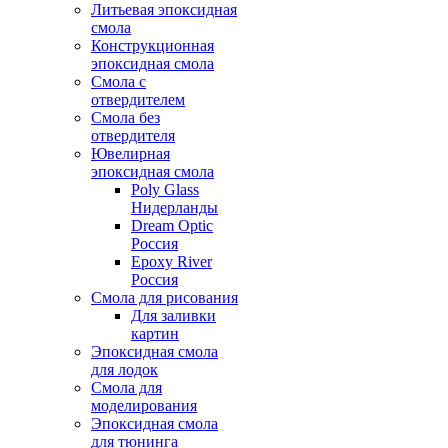
Литьевая эпоксидная
смола
Конструкционная
эпоксидная смола
Смола с
отвердителем
Смола без
отвердителя
Ювелирная
эпоксидная смола
Poly Glass
Нидерланды
Dream Optic
Россия
Epoxy River
Россия
Смола для рисования
Для заливки
картин
Эпоксидная смола
для лодок
Смола для
моделирования
Эпоксидная смола
для тюнинга