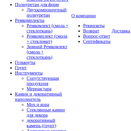
Полиуретан для форм
Двухкомпонентный
полиуретан
О компании
Ремкомплекты
Ремкомлект (смола +
Реквизиты
стеклоткань)
Возврат
Доставка
Ремкомплект (смола
Вопрос-ответ
+ стекломат)
Сертификаты
Зимний Ремкомлект
(смола +
стеклоткань)
Гелькоуты
Грунт
Инструменты
Сопутствующая
продукция
Мерная тара
Камни и декоративный
наполнитель
Мох и кора
Стеклянные камни
для декора
декоративный
камень (грунт)
Акриловые крошки