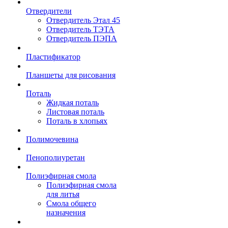
Отвердители
Отвердитель Этал 45
Отвердитель ТЭТА
Отвердитель ПЭПА
Пластификатор
Планшеты для рисования
Поталь
Жидкая поталь
Листовая поталь
Поталь в хлопьях
Полимочевина
Пенополиуретан
Полиэфирная смола
Полиэфирная смола
для литья
Смола общего
назначения