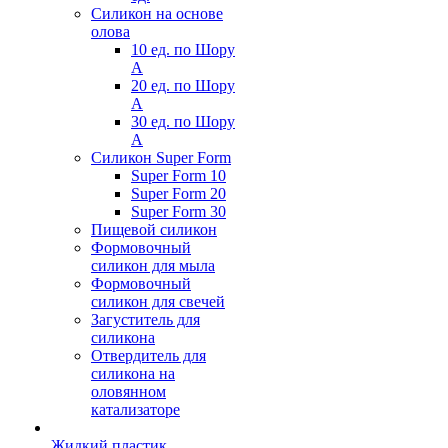
Силикон на основе
олова
10 ед. по Шору
А
20 ед. по Шору
А
30 ед. по Шору
А
Силикон Super Form
Super Form 10
Super Form 20
Super Form 30
Пищевой силикон
Формовочный
силикон для мыла
Формовочный
силикон для свечей
Загуститель для
силикона
Отвердитель для
силикона на
оловянном
катализаторе
Жидкий пластик