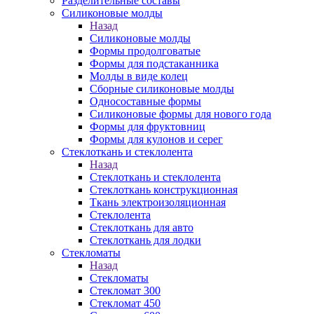
Разделительные составы
Силиконовые молды
Назад
Силиконовые молды
Формы продолговатые
Формы для подстаканника
Молды в виде колец
Сборные силиконовые молды
Односоставные формы
Силиконовые формы для нового года
Формы для фруктовниц
Формы для кулонов и серег
Стеклоткань и стеклолента
Назад
Стеклоткань и стеклолента
Стеклоткань конструкционная
Ткань электроизоляционная
Стеклолента
Стеклоткань для авто
Стеклоткань для лодки
Стекломаты
Назад
Стекломаты
Стекломат 300
Стекломат 450